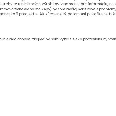
otreby je u niektorých výrobkov viac menej pre informáciu, no 
 krémové tiene alebo mejkapy) by som radšej neriskovala problémy
 jemnej koži predlaktia. Ak zčervená tá, potom ani pokožka na tvár
i niekam chodila, zrejme by som vyzerala ako profesionálny vrah