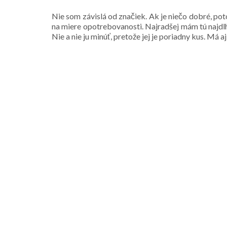
Nie som závislá od značiek. Ak je niečo dobré, pot
na miere opotrebovanosti. Najradšej mám tú najdlh
Nie a nie ju minúť, pretože jej je poriadny kus. Má 