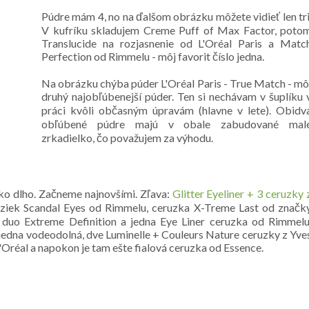
Púdre mám 4, no na ďalšom obrázku môžete vidieť len tri
V kufríku skladujem Creme Puff of Max Factor, poto
Translucide na rozjasnenie od L'Oréal Paris a Matc
Perfection od Rimmelu - môj favorit číslo jedna.
Na obrázku chýba púder L'Oréal Paris - True Match - mô
druhý najobľúbenejší púder. Ten si nechávam v šuplíku 
práci kvôli občasným úpravám (hlavne v lete). Obidv
obľúbené púdre majú v obale zabudované mal
zrkadielko, čo považujem za výhodu.
ko dlho. Začneme najnovšími. Zľava:
Glitter Eyeliner + 3 ceruzky 
uziek Scandal Eyes od Rimmelu, ceruzka X-Treme Last od značk
 duo Extreme Definition a jedna Eye Liner ceruzka od Rimmelu
jedna vodeodolná, dve Luminelle + Couleurs Nature ceruzky z Yve
'Oréal a napokon je tam ešte fialová ceruzka od Essence.