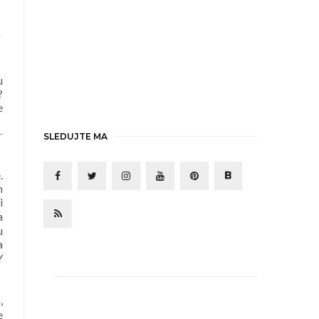
u
?
e
SLEDUJTE MA
.
m
i
a
u
a
Y
,
e