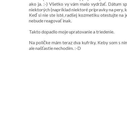
ako ja. :-) Všetko vy vám malo vydržať. Dátum sp
niektorých (napríklad niektoré prípravky na pery,
Keď si nie ste isté, radšej kozmetiku otestujte na
nebude reagovať inak.
Takto dopadlo moje upratovanie a triedenie.
Na poličke mám teraz dva kufríky. Keby som s nim
ale našťastie nechodím. :-D