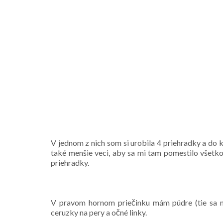
V jednom z nich som si urobila 4 priehradky a do 
také menšie veci, aby sa mi tam pomestilo všetko
priehradky.
V pravom hornom priečinku mám púdre (tie sa m
ceruzky na pery a očné linky.