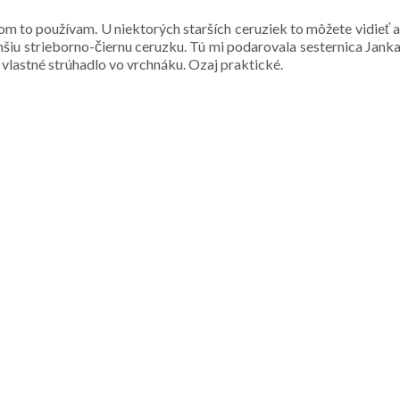
om to používam. U niektorých starších ceruziek to môžete vidieť a
šiu strieborno-čiernu ceruzku. Tú mi podarovala sesternica Janka
aj vlastné strúhadlo vo vrchnáku. Ozaj praktické.