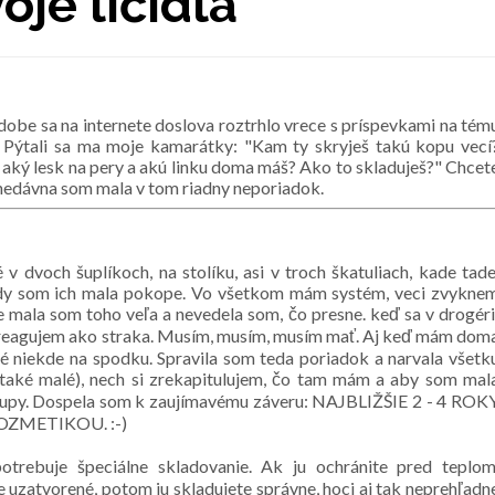
je líčidlá
dobe sa na internete doslova roztrhlo vrece s príspevkami na tém
 Pýtali sa ma moje kamarátky: "Kam ty skryješ takú kopu vecí
, aký lesk na pery a akú linku doma máš? Ako to skladuješ?" Chcet
nedávna som mala v tom riadny neporiadok.
 dvoch šuplíkoch, na stolíku, asi v troch škatuliach, kade tade
ždy som ich mala pokope. Vo všetkom mám systém, veci zvykne
le mala som toho veľa a nevedela som, čo presne. keď sa v drogéri
, reagujem ako straka. Musím, musím, musím mať. Aj keď mám dom
né niekde na spodku. Spravila som teda poriadok a narvala všetk
také malé), nech si zrekapitulujem, čo tam mám a aby som mal
ákupy. Dospela som k zaujímavému záveru: NAJBLIŽŠIE 2 - 4 ROK
ZMETIKOU. :-)
trebuje špeciálne skladovanie. Ak ju ochránite pred teplom
uzatvorené, potom ju skladujete správne, hoci aj tak neprehľadn