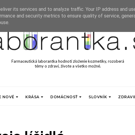
liver its services and to analyze traffic. Your IP address and us
rmance and security metrics to ensure quality of service, gene
buse.
Farmaceutická laborantka hodnotí zloženie kozmetiky, rozoberá
témy o zdraví, živote a všetko možné.
E NOVÉ
KRÁSA
DOMÁCNOSŤ
SLOVNÍK
ZDRAVI