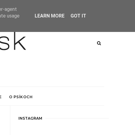
er-agent
rate usage
LEARN MORE
GOT IT
E
O PSÍKOCH
INSTAGRAM