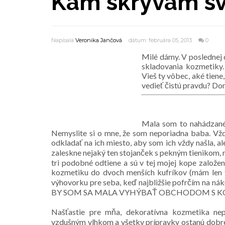
Kam skrývam svo
Napísala
Veronika Jančová
dátum: februára 05, 2013
0
Milé dámy. V poslednej 
skladovania kozmetiky.
Vieš ty vôbec, aké tiene
vedieť čistú pravdu? Do
Mala som to nahádzané v
Nemyslite si o mne, že som neporiadna baba. V
odkladať na ich miesto, aby som ich vždy našla, a
zaleskne nejaký ten stojanček s pekným tienikom
tri podobné odtiene a sú v tej mojej kope založe
kozmetiku do dvoch menších kufríkov (mám len 
výhovorku pre seba, keď najbližšie pofrčím na n
BY SOM SA MALA VYHÝBAŤ OBCHODOM S KO
Našťastie pre mňa, dekoratívna kozmetika nepo
vzdušným vlhkom a všetky prípravky ostanú dobre 