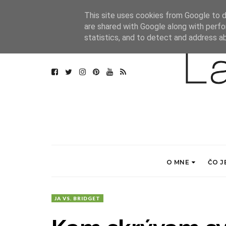
This site uses cookies from Google to de
are shared with Google along with perfo
statistics, and to detect and address a
O MNE
ČO J
JA VS. BRIDGET