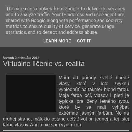
This site uses cookies from Google to deliver its services
and to analyze traffic. Your IP address and user-agent are
shared with Google along with performance and security
metrics to ensure quality of service, generate usage
statistics, and to detect and address abuse.
Farmaceutická laborantka hodnotí zloženie kozmetiky,
LEARN MORE
GOT IT
rozoberá témy o zdraví, živote a všetko možné.
štvrtok 9. februára 2012
Virtuálne líčenie vs. realita
Mám od prírody svetlé hnedé
vlasy, ktoré v lete zvyknú
vyblednúť na takmer blond farbu.
Moja farba očí, vlasov i pleti je
typická pre ženy letného typu,
ktoré by sa mali vyhýbať
extrémne jasným farbám. No na
druhej strane, málokto ostane celý život pri jednej a tej istej
farbe vlasov. Ani ja nie som výnimkou.