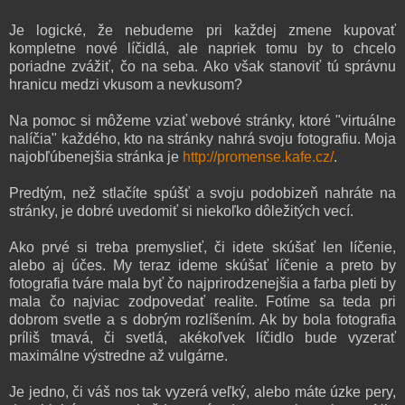
Je logické, že nebudeme pri každej zmene kupovať
kompletne nové líčidlá, ale napriek tomu by to chcelo
poriadne zvážiť, čo na seba. Ako však stanoviť tú správnu
hranicu medzi vkusom a nevkusom?
Na pomoc si môžeme vziať webové stránky, ktoré "virtuálne
nalíčia" každého, kto na stránky nahrá svoju fotografiu. Moja
najobľúbenejšia stránka je
http://promense.kafe.cz/
.
Predtým, než stlačíte spúšť a svoju podobizeň nahráte na
stránky, je dobré uvedomiť si niekoľko dôležitých vecí.
Ako prvé si treba premyslieť, či idete skúšať len líčenie,
alebo aj účes. My teraz ideme skúšať líčenie a preto by
fotografia tváre mala byť čo najprirodzenejšia a farba pleti by
mala čo najviac zodpovedať realite. Fotíme sa teda pri
dobrom svetle a s dobrým rozlíšením. Ak by bola fotografia
príliš tmavá, či svetlá, akékoľvek líčidlo bude vyzerať
maximálne výstredne až vulgárne.
Je jedno, či váš nos tak vyzerá veľký, alebo máte úzke pery,