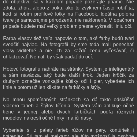
do objektívu sa v každom prípade pozerajte priamo. Nie
zdola, zhora alebo z boku, ako to zvyknem často robiť ja,
keď si robím profilové fotky na Facebook. Ideálna poloha
tváre je samozrejme prirodzená, nie naklonená. V opačnom
prípade budete mať veľký problém presne vykresliť líniu očí.
Farba vlasov tiež veľa napovie o tom, aké farby budú tvári
svedčiť najviac. Na fotografii by sme teda mali ponechať
vlasy viditeľné a nie ich za každú cenu vyčesávať, či
uhladzovať. Nemali by však padať do očí.
Hotovú fotografiu nahráte na stránky. Systém je inteligentný
a sám navádza, aký bude ďalší krok. Jeden krôčik za
druhým označíte vonkajšie kútiky očí i pier, vyberiete ich
línie a potom už len klikáte na farbičky a štýly.
Na mnou spomínaných stránkach sa dá takto odskúšať
viacero farieb a štýlov líčenia. Systém vám aplikuje očné
tiene v jednej alebo dvoch farbičkách podľa rôznych
modelov, nakreslí očné linky i nalíči riasy.
Vyberiete si z palety farieb rúžov na pery, kontúriek i
tváreniek. Sú tam aj mejkapy, ale túto možnosť ja osobne