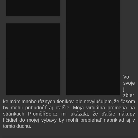
Vo
svoje
j
zbier
ke mám mnoho rôznych tienikov, ale nevylučujem, že časom
by mohli pribudnúť aj ďalšie. Moja virtuálna premena na
stránkach ProměňSe.cz mi ukázala, že ďalšie nákupy
líčidiel do mojej výbavy by mohli prebiehať napríklad aj v
tomto duchu.