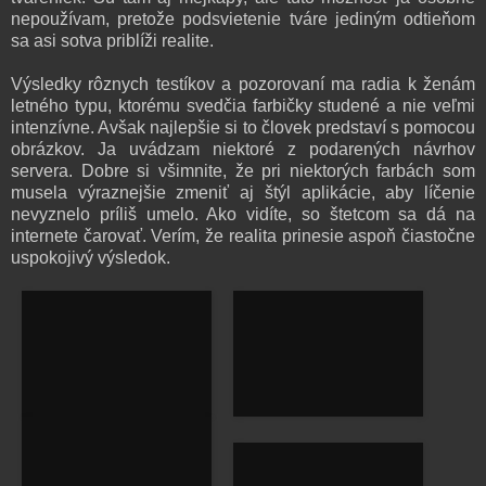
nepoužívam, pretože podsvietenie tváre jediným odtieňom
sa asi sotva priblíži realite.
Výsledky rôznych testíkov a pozorovaní ma radia k ženám
letného typu, ktorému svedčia farbičky studené a nie veľmi
intenzívne. Avšak najlepšie si to človek predstaví s pomocou
obrázkov. Ja uvádzam niektoré z podarených návrhov
servera. Dobre si všimnite, že pri niektorých farbách som
musela výraznejšie zmeniť aj štýl aplikácie, aby líčenie
nevyznelo príliš umelo. Ako vidíte, so štetcom sa dá na
internete čarovať. Verím, že realita prinesie aspoň čiastočne
uspokojivý výsledok.