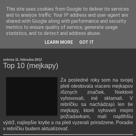
This site uses cookies from Google to deliver its services
and to analyze traffic. Your IP address and user-agent are
shared with Google along with performance and security
metrics to ensure quality of service, generate usage
statistics, and to detect and address abuse.
Farmaceutická laborantka hodnotí zloženie kozmetiky,
LEARN MORE
GOT IT
rozoberá témy o zdraví, živote a všetko možné.
sobota 11. februára 2012
Top 10 (mejkapy)
Za posledné roky som na svojej
pleti otestovala viacero mejkapov
rôznych značiek. Niektoré
vyhovovali, iné sklamali. V
rebríčku sa nachádzajú len tie
mejkapy, ktoré vyhoveli mojim
požiadavkam, mali najdlhšiu
výdrž, najlepšie krytie a na pleti vyzerali prirodzene. Poradie
v rebríčku budem aktualizovať.