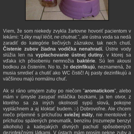
Viem, že som niekedy zvykla žartovne hovoriť pacientom v
lekárni:
"Léky mají léčit, ne chutnat."
, ale ústna voda sa nedá
zaradiť do kategórie liečivých zázrakov, tak nech chutí.
Čistenie zubov žiadna vodička nenahradí.
Ústne vody
slúžia len na
vyplachovanie ústnej dutiny
, v ktorej sa
vďaka ich pôsobeniu nemnožia
baktérie
. Sú len akousi
bodkou za čistením. No to, že
dezinfikujú
, neznamená, že
musia smrdieť a chutiť ako WC čistič! Aj pasty dezinfikujú a
väčšinou majú normálnu chuť.
Ak si ráno umyjem zuby po niečom "
aromatickom
", alebo
mám v úmysle zasypať miláčika bozkami, ja ten otvor, z
ktorého sa za iných okolností sypú slová, pokojne
vypláchnem a aj kloktať budem. :-) Dobrovoľne. Ale chcem
niečo príjemné s príchuťou
sviežej mäty
, nie mentolové s
príchuťou spálených pneumatík, benzínu (rozumejte benzyl
alkoholu) a kadejakých divných pachutí spôsobených
dezinfekčnými látkami. V ústach mám prosím pekne zuby a