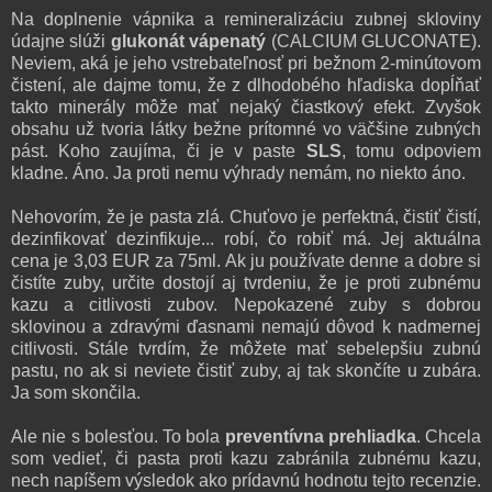
Na doplnenie vápnika a remineralizáciu zubnej skloviny
údajne slúži
glukonát vápenatý
(CALCIUM GLUCONATE).
Neviem, aká je jeho vstrebateľnosť pri bežnom 2-minútovom
čistení, ale dajme tomu, že z dlhodobého hľadiska dopĺňať
takto minerály môže mať nejaký čiastkový efekt. Zvyšok
obsahu už tvoria látky bežne prítomné vo väčšine zubných
pást. Koho zaujíma, či je v paste
SLS
, tomu odpoviem
kladne. Áno. Ja proti nemu výhrady nemám, no niekto áno.
Nehovorím, že je pasta zlá. Chuťovo je perfektná, čistiť čistí,
dezinfikovať dezinfikuje... robí, čo robiť má.
Jej aktuálna
cena je 3,03 EUR za 75ml.
Ak ju používate denne a dobre si
čistíte zuby, určite dostojí aj tvrdeniu, že je proti zubnému
kazu a citlivosti zubov. Nepokazené zuby s dobrou
sklovinou a zdravými ďasnami nemajú dôvod k nadmernej
citlivosti.
Stále tvrdím, že môžete mať sebelepšiu zubnú
pastu, no ak si neviete čistiť zuby, aj tak skončíte u zubára.
Ja som skončila.
Ale nie s bolesťou. To bola
preventívna prehliadka
. Chcela
som vedieť, či pasta proti kazu zabránila zubnému kazu,
nech napíšem výsledok ako prídavnú hodnotu tejto recenzie.