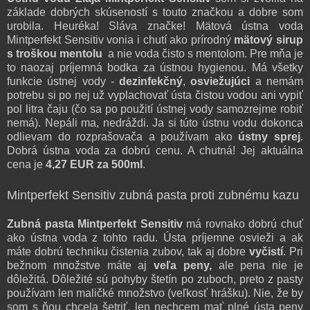
základe dobrých skúseností s touto značkou a dobre som
urobila. Heuréka! Sláva značke! Mätová ústna voda
Mintperfekt Sensitiv vonia i chutí ako prírodný
mätový sirup
s troškou mentolu
a nie voda čisto s mentolom. Pre mňa je
to naozaj príjemná bodka za ústnou hygienou. Má všetky
funkcie ústnej vody -
dezinfekčný
,
osviežujúci
a nemám
potrebu si po nej už vyplachovať ústa čistou vodou ani vypiť
pol litra čaju (čo sa po použití ústnej vody samozrejme robiť
nemá). Nepáli ma, nedráždi. Ja si túto ústnu vodu dokonca
odlievam do rozprašovača a používam ako
ústny sprej
.
Dobrá ústna voda za dobrú cenu. A chutná! Jej
aktuálna
cena je
4,27 EUR za 500ml
.
Mintperfekt Sensitiv
zubná pasta proti zubnému kazu
Zubná pasta Mintperfekt Sensitiv
má rovnako dobrú chuť
ako ústna voda z tohto radu. Ústa príjemne osvieži a ak
máte dobrú techniku čistenia zubov, tak aj dobre
vyčistí
. Pri
bežnom množstve máte aj
veľa peny,
ale pena nie je
dôležitá. Dôležité sú pohyby štetín po zuboch, preto z pasty
používam len maličké množstvo (veľkosť hrášku). Nie, že by
som s ňou chcela šetriť, len nechcem mať plné ústa peny