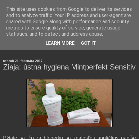
This site uses cookies from Google to deliver its services
and to analyze traffic. Your IP address and user-agent are
shared with Google along with performance and security
metrics to ensure quality of service, generate usage
statistics, and to detect and address abuse.
Farmaceutická laborantka hodnotí zloženie kozmetiky,
LEARN MORE
GOT IT
rozoberá témy o zdraví, živote a všetko možné.
utorok 21. februára 2017
Ziaja: ústna hygiena Mintperfekt Sensitiv
Pýtate sa, čo za blogerku so znalosťou angličtiny napíše