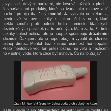
jazyk s chuťovými bunkami, nie kovové ložiská a plech...
Neznášam ani produkty, ktoré sa tvária ako mätové a tú
pachuť prebíja iba čistý
mentol
. Ja vytrvalo odmietam aj
mentolové "vetrové cukríky" s cukrom či bez neho, ktoré
niekto cmúľa proti bolesti hrdla namiesto klasických
dezinfekčných pastiliek na to určených. Mám za to, že tieto
cukríky bolesť netíšia, ale ju naopak spôsobujú
dráždením
sliznice
. Ďakujem, ale ja nepotrebujem vypáliť do sliznice
ústnej dieru... Mentol tiež znižuje účinnosť homeopatie.
P
reto
mentolové veci len
príležitostne, nie veľa a n
echcem
ho
v ústnej vode, ktorá chce byť mätová. Čo na to Ziaja?
Ziaja Mintperfekt Sensitiv ústna voda proti zubnému kazu
Ústnu vodu Ziaja Mintperfekt Sensitiv
som si zvolila na