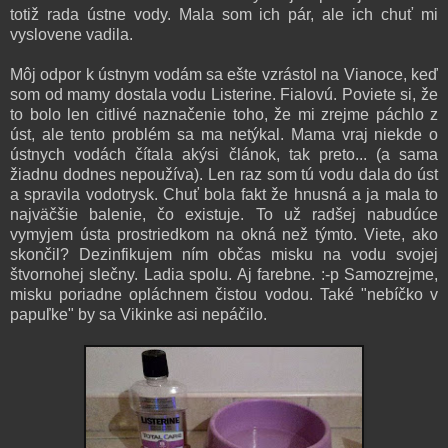
totiž rada ústne vody
. M
a
la som ich pár,
ale ich chuť mi
vyslovene vadila.
Môj odpor k ústnym vodám sa ešte
vzrástol
na Vianoce, keď
som od mamy dostala vodu Listerine. Fialovú. Poviete si, že
to bolo len citlivé naznačenie toho, že mi zrejme páchlo z
úst, ale tento problém sa ma netýkal. Mama vraj niekde o
ústnych vodách čítala akýsi článok, tak preto... (a sama
žiadnu dodnes nepoužíva).
Len raz som tú vodu dala do úst
a spravila vodotrysk. Chuť bola fakt že hnusná a ja mala to
najväčšie balenie, čo existuje. To už radšej nabudúce
vymyjem ústa prostriedkom na okná než týmto. Viete, ako
skončil? Dezinfikujem ním občas misku na vodu svojej
štvornohej slečny. Ladia spolu. Aj farebne. :-p Samozrejme,
misku poriadne opláchnem čistou vodou. Také "nebíčko v
papuľke" by sa Vikinke asi nepáčilo.