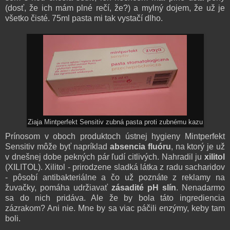
(dosť, že ich mám plné rečí, že?) a mylný dojem, že už je
všetko čisté. 75ml pasta mi tak vystačí dlho.
Ziaja Mintperfekt Sensitiv zubná pasta proti zubnému kazu
Prínosom v oboch produktoch ústnej hygieny Mintperfekt
Sensitiv môže byť napríklad
absencia fluóru
, na ktorý je už
v dnešnej dobe pekných pár ľudí citlivých. Nahradil ju
xilitol
(XILITOL). Xilitol - prirodzene sladká látka z radu sacharidov
- pôsobí antibakteriálne a čo už poznáte z reklamy na
žuvačky, pomáha udržiavať
zásadité pH slín
. Nenadarmo
sa do nich pridáva. Ale že by bola táto ingrediencia
zázrakom? Ani nie. Mne by sa viac páčili enzýmy, keby tam
boli.