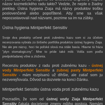
názov kozmetického radu takto? Vedzte, že nejde o žiadny
preklep. Ústna hygiena Ziaja má názvy produktov trošku
poslovenčené alebo popoľštené. Aby sme sa však
nepozastavovali nad názvami, pozrime sa im na zúbky.
Ústna hygiena Mintperfekt Sensitiv
Svoje dva produkty určené proti zubnému kazu som si za účelom
recenzovania vybrala zo širšieho portfólia produktov ústnej hygieny Ziaja.
Nie ale pre názvy, hoci tie poľské slová ma stále bavia. Hlavne tá fráza
"plyn stomalogiczny". Mne to príde také milé. V
olila som podľa
predpokla
danej vône a zloženia.
Recenziu produktov z radu proti zubnému kazu -
ústnej
vody Mintperfekt Sensitiv
a
zubnej pasty Mintperfekt
Sensitiv
- mám rozpísanú už dlhšie, ale zatiaľ som ju
nezverejňovala. Dôvod sa dozviete na konci článku
.
Mintperfekt Sensitiv
ústna voda
proti zubnému kazu
Prezradím, že som od
ústnej vody
Ziaja Mintperfekt
Sensitiv
čakala docielenie zmeny môjho postoja. Nemám