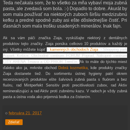
Teda nečakala som, že to všetko za mňa vybaví moja zubná
pasta, ale zvedavá som bola. :-) Dopadlo to dobre. Akurát by
som mala používať na niektorých zuboch širšiu medzizubnú
kefku a predné spodné zuby asi ešte dôslednejšie čistiť. Pri
ďasnách som mala trošku usadených minerálov. Inak fajn.
Ak sa vám páči značka Ziaja, vyskúšajte niektorý z dentálnych
produktov tejto značky. Ziaja ponúka celkovo 10 produktov a každý je
iný. Všetky môžete kúpiť
v
kamenných obchodoch
Ziaja
- Shopping park
Aupark Košice, Obchodné centrum FORUM Poprad, Nákupné centrum
CITY ARENA Trnava a OD PRIOR Trenčín.
Ak to máte do týchto miest
ďaleko ako ja, mrknite obchod
Dobrá kozmetika
, kde produkty značky
Ziaja dostanete tiež. Do sortimentu ústnej hygieny patrí okrem
recenzovaných produktov ešte šalviová zubná pasta s fluórom a bez
fluóru, rad Mintperfekt Sensitiv proti precitlivelosti zubov, rad Aktiv
remineralizujúci a rad Aktiv proti zubnému kazu. V radoch je vždy zubná
pasta a ústna voda ako prijemná bodka za čistením.
o
februára 21, 2017
Zdieľať