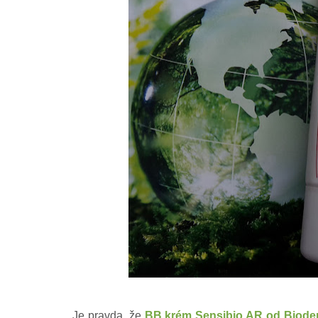
Je pravda, že
BB krém Sensibio AR od Biode