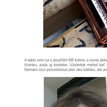
A takto som sa s použitím BB krému a novej dek
lícenku, azda aj kor
ektor. V
ýsled
ok mohol byť
-
Nemám síce porcelánovú pleť ako bábika, al
e
an