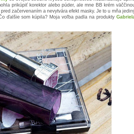
mohla prikúpiť korektor alebo púder, ale mne BB krém väččino
ju pred začervenaním a nevytvára efekt masky. Je to u mňa jedin
Čo ďalšie som kúpila? Moja voľba padla na produkty
Gabriel