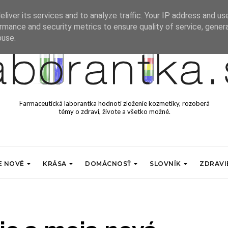
liver its services and to analyze traffic. Your IP address and us
rmance and security metrics to ensure quality of service, gene
buse.
Farmaceutická laborantka hodnotí zloženie kozmetiky, rozoberá
témy o zdraví, živote a všetko možné.
E NOVÉ
KRÁSA
DOMÁCNOSŤ
SLOVNÍK
ZDRAVI