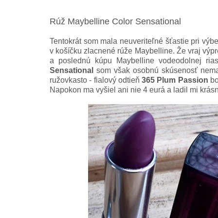
Rúž Maybelline Color Sensational
Tentokrát som mala neuveriteľné šťastie pri výb
v košíčku zlacnené rúže Maybelline. Že vraj výp
a poslednú kúpu Maybelline vodeodolnej ria
Sensational
som však osobnú skúsenosť nemala.
ružovkasto - fialový odtieň
365 Plum Passion
bo
Napokon ma vyšiel ani nie 4 eurá a ladil mi krásne