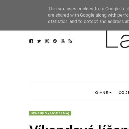
This site uses cookies from Google to de
are shared with Google along with perfo
statistics, and to detect and address a
O MNE
ČO J
SENSIBIO (BIODERMA)