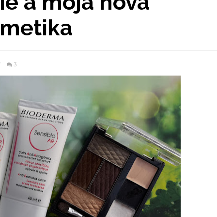
ie a moja nová
zmetika
7
3