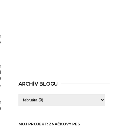
m
v
m
i
a
ARCHÍV BLOGU
,
m
e
MÔJ PROJEKT: ZNAČKOVÝ PES