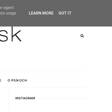
er-agent
rate usage
LEARN MORE
GOT IT
E
O PSÍKOCH
INSTAGRAM