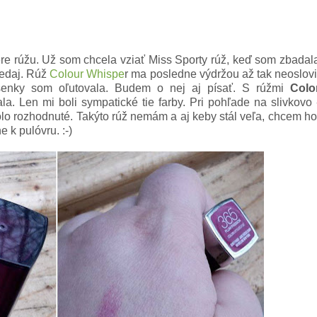
ere rúžu. Už som chcela vziať Miss Sporty rúž, keď som zbadal
redaj. Rúž
Colour Whispe
r ma posledne výdržou až tak neoslovi
senky som oľutovala. Budem o nej aj písať. S rúžmi
Colo
 Len mi boli sympatické tie farby. Pri pohľade na slivkovo 
lo rozhodnuté. Takýto rúž nemám a aj keby stál veľa, chcem ho
 k pulóvru. :-)