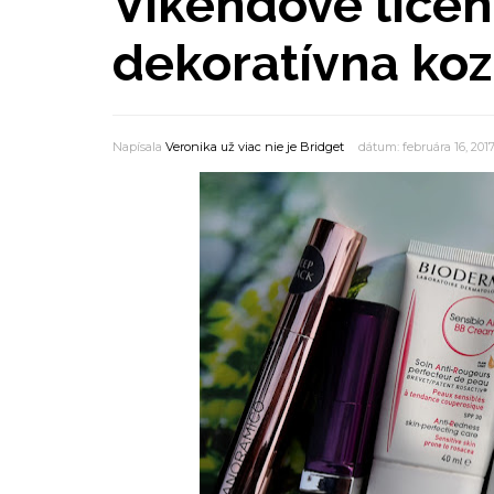
Víkendové líčen
dekoratívna ko
Napísala
Veronika už viac nie je Bridget
dátum: februára 16, 201