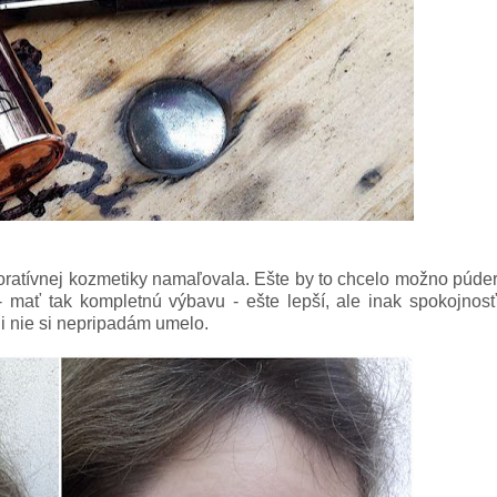
oratívnej kozmetiky namaľovala. Ešte by to chcelo možno púde
r
 mať tak kompletnú výbavu -
ešte lepší,
ale inak
s
pokojnosť
i nie s
i nepripadám umelo.