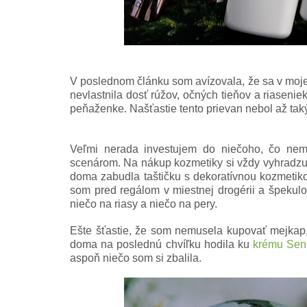
V poslednom článku som avízovala, že sa v moj
nevlastnila dosť rúžov, očných tieňov a riaseni
peňaženke. Našťastie tento prievan nebol až taký
Veľmi nerada investujem do niečoho, čo ne
scenárom. Na nákup kozmetiky si vždy vyhradzuj
doma zabudla taštičku s dekoratívnou kozmetik
som pred regálom v miestnej drogérii a špekul
niečo na riasy a niečo na pery.
Ešte šťastie, že som nemusela kupovať mejkap,
doma na poslednú chvíľku hodila ku
krému Sen
aspoň niečo som si zbalila.