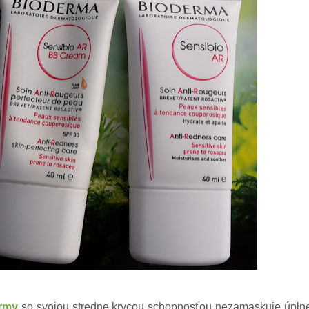
rmy
so svojou stredne krycou schopnosťou nezamaskuje úpln