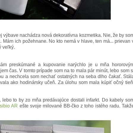
ej výbave nachádza nová dekoratívna kozmetika. Nie, že by so
ek. Mám ich požehnane. No kto nemá v hlave, ten má... prievan 
 veľký.
mám preskúmané a kupovanie narýchlo je u mňa hororový
em čas. V tomto prípade som na to mala pár minút, lebo som s
ou a nechcela som nechať ostatných na seba dlho čakať. Stál
ovala ako hodinársky učeň. Za úlohu som mala kúpiť očný tieň
 lebo to by zo mňa predávajúce dostali infarkt. Do kabely so
sibio AR
ešte svoje milované BB-čko z toho istého radu. Takž