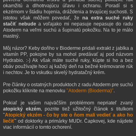
okamžitú a dlhotrvajúcu úľavu i ochranu. Poradí si s
ekzémom v štádiu hojenia, dráždenia a trvajúcej suchosti. S
istotou však môžem povedať, že
na extra suché ruky
stačiť nebude
a voľajako mi nepasuje nepasuje do radu
Atoderm na veľmi suchú a šupinatú pokožku. Na to je málo
mastný.
Môj názor? Keby doňho v Bioderme pridali extrakt z jablka a
vitamín PP, pokojne by sa mohol predávať aj pod názvom
Hydrabio. :-) Ak však máte suché ruky, kúpte si ho a bez
obáv používajte hoci aj každý deň na bežné krémovanie rúk
i nechtov. Je to vskutku skvelý hydratačný krém.
Pre články o ostatných produktoch z radu Atoderm pre suchú
pokožku kliknite na menovku
"Atoderm (Bioderma)"
.
Pokiaľ je vašim najväčším problémom nepriateľ zvaný
atopický ekzém
, pozrite tiež užitočný článok s titulkom
"
Atopický ekzém - čo by ste o ňom mali vedieť a ako ho
liečiť
" od doktorky a primárky MUDr. Čapkovej, kde nájdete
viac informácií o tomto ochorení.