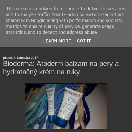
This site uses cookies from Google to deliver its services
and to analyze traffic. Your IP address and user-agent are
shared with Google along with performance and security
metrics to ensure quality of service, generate usage
statistics, and to detect and address abuse.
Farmaceutická laborantka hodnotí zloženie kozmetiky,
LEARN MORE
GOT IT
rozoberá témy o zdraví, živote a všetko možné.
piatok 3. februára 2017
Bioderma: Atoderm balzam na pery a
hydratačný krém na ruky