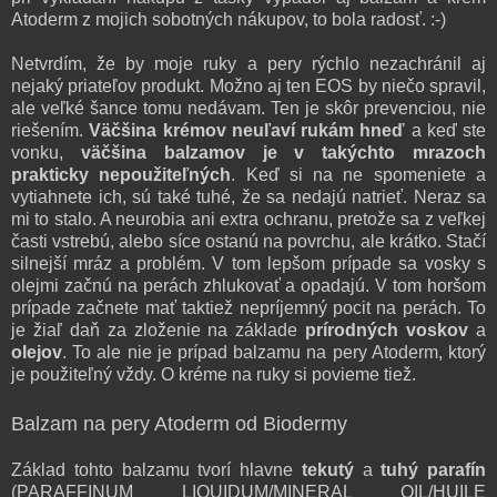
Atoderm z mojich sobotných nákupov, to bola radosť. :-)
Netvrdím, že by moje ruky a pery rýchlo nezachránil aj
nejaký priateľov produkt. Možno aj ten EOS by niečo spravil,
ale veľké šance tomu nedávam. Ten je skôr prevenciou, nie
riešením.
Väčšina krémov neuľaví rukám hneď
a keď ste
vonku,
väčšina balzamov je v takýchto mrazoch
prakticky nepoužiteľných
. Keď si na ne spomeniete a
vytiahnete ich, sú také tuhé, že sa nedajú natrieť. Neraz sa
mi to stalo. A neurobia ani extra ochranu, pretože sa z veľkej
časti vstrebú, alebo síce ostanú na povrchu, ale krátko. Stačí
silnejší mráz a problém. V tom lepšom prípade sa vosky s
olejmi začnú na perách zhlukovať a opadajú. V tom horšom
prípade začnete mať taktiež nepríjemný pocit na perách. To
je žiaľ daň za zloženie na základe
prírodných
voskov
a
olejov
. To ale nie je prípad balzamu na pery Atoderm, ktorý
je použiteľný vždy. O kréme
na ruky
si povieme tiež.
Balzam na pery Atoderm od Biodermy
Základ tohto balzamu tvorí hlavne
tekutý
a
tuhý parafín
(PARAFFINUM LIQUIDUM/MINERAL OIL/HUILE