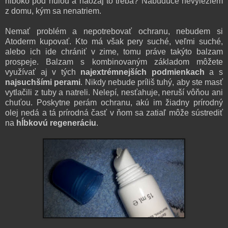
hlboko pod nulou a naozaj to treba? Nabudúce
nevyleziem
z dom
u, kým sa nenatriem.
Nemať problém a nepotrebovať ochranu, nebudem si
Atoderm kupovať. Kto má však pery suché, veľmi suché,
alebo ich ide chrániť v zime, tomu práve takýto balzam
prospeje. Balzam s kombinovaným základom môžete
využívať aj v tých
najextrémnejších podmienkach
a s
najsuchšími perami
. Nikdy nebude príliš tuhý, aby ste masť
vytlačili z tuby a natreli. Nelepí, nesťahuje, neruší vôňou ani
chuťou. Poskytne perám ochranu, akú im žiadny prírodný
olej nedá a tá prírodná časť v ňom sa zatiaľ môže sústrediť
na
hĺbkovú regeneráciu
.