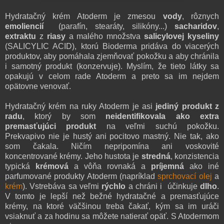
Hydratačný krém Atoderm je zmesou
vody
, rôznych
emoliencií
(parafín, stearáty, silikóny...)
sacharidov
,
extraktu
z
riasy
a malého množstva
salicylovej kyseliny
(SALICYLIC ACID
)
, ktorú Bioderma pridáva do viacerých
produktov, aby pomáhala zjemňovať pokožku a aby chránila
i samotný produkt (konzervuje). Myslím, že tieto látky sa
opakujú v celom rade Atoderm a preto sa im nejdem
opätovne venovať.
Hydratačný krém na ruky Atoderm je asi
jediný produkt z
radu
, ktorý by som
neidentifikovala ako extra
premasťujúci produkt
na veľmi suchú pokožku.
Prekvapivo nie je hustý ani pocitovo mastný. Nie tak, ako
som čakala. Ničím nepripomína ani voskovité
koncentrované krémy. Jeho hustota je
stredná
, konzistencia
typická
krémová
a vôňa rovnaká a
príjemná
ako iné
parfumované produkty Atoderm (napríklad
sprchovací olej
a
krém
). Vstrebáva sa veľmi
rýchlo
a chráni i účinkuje
dlho
.
V tomto je lepší než bežné hydratačné a premasťujúce
krémy, na ktoré väčšinou treba čakať, kým sa im uráči
vsiaknuť a za hodinu sa môžete natierať opäť. S Atodermom