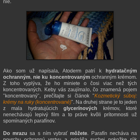
nie.
Ako som už napísala, Atoderm patrí k
hydratačným
ochranným
,
nie ku koncentrovaným
ochranným krémom.
Z toho vyplýva, že ho miniete o čosi viac než tých
koncentrovaných. Keby vás zaujímalo, čo znamená pojem
"koncentrovaný", prečítajte si článok "
Kozmetický súboj:
krémy na ruky (koncentrované)
". Na druhej strane je to jeden
z mala hydratujúcich
glycerínových
krémov, ktoré
nenechávajú lepivý film a to práve kvôli prítomnosti už
spomínaných parafínov.
Do mrazu
sa s ním vybrať
môžete
. Parafín necháva na
povrchu ochrannú vrstvu a prináša suchej pokožke rúk