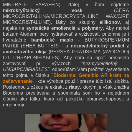
MINERALE, PARAFFIN), ďalej v ňom nájdeme
mikrokryštalický vosk
(CERA
MICROCRISTALLINA/MICROCRYSTALLINE WAX/CIRE
MICROCRISTALLINE
)
, látky zo skupiny
silikónov
, aj
nejaké tie
syntetické emolienciá
a
polyméry
. Aby mohol
balzam Atoderm pery hydratovať a vyživovať, prítomné je i
hydratačné
bambucké maslo
-
BUTYROSPERMUM
PARKII (SHEA BUTTER)
- a
nezmydelniteľný podiel z
avokádového oleja
(
PERSEA GRATISSIMA (AVOCADO)
OIL UNSAPONIFIABLES
). Aby som sa opäť nemusela
zastavovať pri výraz
och
"nezmydelnite
ľný -
UNSAPONIFIABLES"
, odporúčam Vám prečítať vysvetlenie
tohto pojmu v článku "
Bioderma: Sensibio AR krém na
začervenanie
", kde výrobca použil presne túto istú zložku.
Poslednou zložkou je extrakt z
riasy
, ktorým je však značka
Bioderma preslávená a spomínala som ho v nejednom
článku ako
látku
, ktorá učí pokožku obranyschopnosti a
regeneruje.