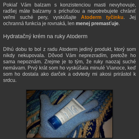
Pokiaľ Vám balzam s konzistenciou masti nevyhovuje,
radšej máte balzamy s príchuťou a nepotrebujete chrániť
veľmi suché pery, vyskúšajte
Atoderm tyčinku
. Jej
ochranná funkcia je rovnaká, len
menej premasťuje
.
Hydratačný krém na ruky Atoderm
Dlhú dobu to bol z radu Atoderm jediný produkt, ktorý som
nikdy nekupovala. Dôvod Vám neprezradím, pretože ho
sama nepoznám. Zrejme je to tým, že ruky naozaj suché
nemávam. Prvý krát som ho vyskúšala minulé Vianoce, keď
som ho dostala ako darček a odvtedy mi akosi prirástol k
srdcu.