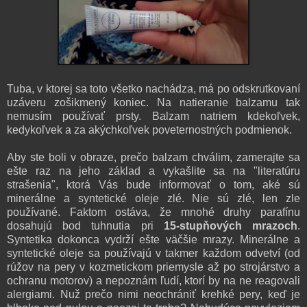
Tuba, v ktorej sa toto všetko nachádza, má po odskrutkovaní
uzáveru zošikmený koniec. Na natieranie balzamu ta
k
nemusím používať prsty. Balzam natriem kdekoľvek
,
kedykoľvek a za akýchkoľvek poveternostných podmienok.
Aby ste boli v obraze, prečo balzam chválim, zamerajte sa
ešte raz na jeho základ a vykašlite sa na "literatúru
strašenia", ktorá Vás bude informovať o tom, aké sú
minerálne a syntetické oleje
zlé. Nie sú zlé
, len zle
používan
é
. Faktom ostáva, že mnohé druhy parafínu
dosahujú bod tuhnutia pri
15-stupňových mrazoch
.
Syntetika dokonca vydrží ešte väčšie mrazy.
Minerálne
a
syntetické oleje sa p
ou
žívajú v
takmer každom odvetví
(
od
rúžov na pery
v kozmet
ickom priemysle až po
strojárstvo a
ochranu
motorov
)
a n
epoznám ľudí, ktorí by na ne reagovali
alergiami.
Nuž prečo
nimi
neochrániť kreh
ké
pery
, keď je