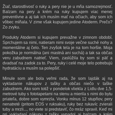
Žiaľ, starostlivosť o ruky a pery nie je u mňa samozrejmosť.
Balzam na pery a krém na ruky kupujem viac menej
preventívne a aj tak ich musím mať na očiach, aby som ich
vôbec míňala. V zime však kupujem jedine Atoderm. Prečo?
Zo zvyku.
Produkty Atoderm si kupujem prevažne v zimnom období.
Sprchujem sa nimi, natieram nimi svoje večne suché nohy a
momentálne aj čelo. Ten zvyšok tela je na tom horšie. Moja
pokožka je normálna (ani mastná ani
suchá)
a tak sa občas
veru zabudnem
natrieť. Viem,
z
aslúžila by som si päť a
dvadsať na zadok za to.
Pery
, ruky i celé moje telo potreb
ujú
hydratáciu a musím sa polepšiť.
Minule som ale bola veľmi rada, že som lajdák aj na
vykladanie nákupov z tašky a občas
niečo v taške
zabudnem
. Ako som totiž v pondelok vliekla z Lidlu dve 1,5-
metrové tuby s fototapetami na stenu a mierila s nimi do bytu
priateľa, dobre som vymrzla. V
onku mínus 12 stupňov,
p
ery
nenatreté (pritom EOS v ruksaku), ruky bez rukavíc zvierali
tuby a mrzli..., no viete si predstaviť, čo
mráz spravil. Keď mi
pri vykladaní nákupu z tašky vypadol aj balzam a krém