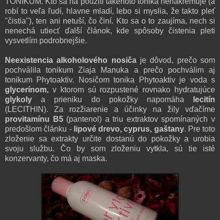
T
ONIKUM.
Kto sa na použití také
hoto tonika nenakrémuje (a
robí to veľa ľudí, hlavne mladí, lebo si myslia, že takto pleť
"čistia"), ten ani netuší, čo činí.
Kto
sa o
to zaujíma, nech si
nenechá utie
cť ďalší článok, kde
spôsob
y čist
enia pleti
vysvetlím
podrobnejšie
.
Neexistencia alkoholového
n
osiča
je dôvo
d, prečo som
pochválila tonikum Ziaja Manu
ka a prečo poc
hválim
aj
tonikum Phyto
aktiv. Nosičom tonika Phytoakt
iv je
voda s
glycerínom,
v ktorom
sú roz
pustené rov
nako hydratujúce
glykol
y
a prieniku do pokožky napomáha
lecitín
(LECITHIN).
Za rozžiarenie a účinky na
žily
vďačíme
provitamínu B5
(pan
t
enol) a tri
u
extraktov spomínan
ých
v
predošlom článku -
lipové drevo, cyprus, gaštany
.
Pre toto
zloženie sa extrakty určite dostanú do pokožky a urobia
svoju službu
. Čo by som
zloženiu vytkla, sú tie isté
konzervanty, čo má aj maska
.