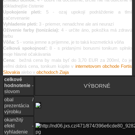
dôkladnejšie čistenie
Upokojenie pleti:
5 - ozaj upokojí podráždenie a tlmí
začervenanie
Vyhladenie pleti:
3 - priemer, nenadchne ale ani neurazí
Oživenie farby (tonizácia):
4 - určite áno, pokožka má zdravú
farbu
Vôňa:
5
-
vonia jemne a príjemne, je to taká kozmetická vôňa
Celková spokojnosť:
8 - s pridanými bonusmi tonikum splnilo
moje hlavné očakávania
Cena:
bežná cena by mala byť do 3,70 EUR za 200ml, čo je
veľmi dobrá cena, tonikum kúpite v
internetovom obchode Fortis
Slovakia
alebo
v
obchodoch Ziaja
celkové
hodnotenie
-
VÝBORNÉ
slovom
obal /
prezentácia
výrobku
okamžitý
efekt -
vyhladenie