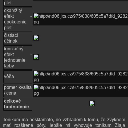
pleti
okamžitý
efekt -
upokojenie
pleti
čistiaci
účinok
tonizačný
efekt -
jednotenie
farby
vôňa
pomer kvalita
/ cena
celkové
hodnotenie
Tonikum ma nesklamalo, no vzhľadom k tomu, že zvyknem
mať rozšírené póry, lepšie mi vyhovuje tonikum Ziaja