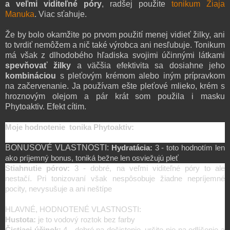
a veľmi viditeľné póry
, radšej použite
tonikum Ziaja
Manuka
.
Viac sťahuje.
Že by bolo okamži
te
po prvom použití menej vidieť
žilk
y, ani
to tvrdiť nem
ôžem
a
nič také výrobca ani nesľubuje.
Tonikum
má však z dlhodobého hľadiska svojimi účinnými látkami
spev
ňovať žilky
a väčšia efektivi
ta sa
dosiahne jeho
kombináciou
s ple
ťov
ým
krémom
alebo iným prípravkom
na začervenanie
. Ja používam ešt
e ple
ťové mlieko
, k
rém s
hroznovým ol
ejom
a pár krát som použila i mask
u
Phytoaktiv. E
fek
t cítim.
Moje hodnotenie tonika Phytoaktiv:
BONUSOVÉ VLASTNOSTI:
Hydratácia:
3 - toto hodnotím len
ako príjemný bonus, toniká bežne len osviežujú pleť
Stiahnutie pórov:
3 - dobré, na veľmi viditeľné póry to ale
nestačí. Pri tonizovaní však nespôsobuje žiadne nepríjemné
pocity, nevysušuje a ani neštípe
HLAVNÉ, HODNOTENÉ VLASTNOSTI:
Hustota:
je to vodový roztok bez farby
Čistiaci účinok:
4 - dobré na dočistenie, určite nie na odlíčenie a