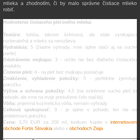
mliek
a a z
hodnotím, či by malo správne čistiace
mlieko
robiť.
Hodnotenie čistiaceho pleťového mlieka
:
Textúra:
tuhšia, takmer krémová, ale stále vynikajúco
roztierateľná
a mlieko sa nerozlieva
Hydratácia:
5 (žiadne výhrady, mne úplne stačí aj na suché
partie)
Odstránenie mejkapu:
3 - určite nie bez ďalšieho čistiaceho
produktu
Čistenie pleti:
4 - na pleť bez mejkapu postačuje
Zmäkčenie, vyhladenie pokožky:
5 - perfektne zjemňuje
pokožku
Výživa
a ochrana pokožky
:
4,5
(na extrémne suchú pleť to
nebude, ale mne na moje presušené čelo stačila)
Vôňa:
príjemná kozmetická vôňa, nemám výhrady
Celková spokojnosť:
9 - je úplne v pohode, len nie na
problémovú pokožku
Cena:
3,70 EUR za 200 ml,
tonikum kúpite v
internetovom
obchode Fortis Slovakia
alebo
v
obchodoch Ziaja