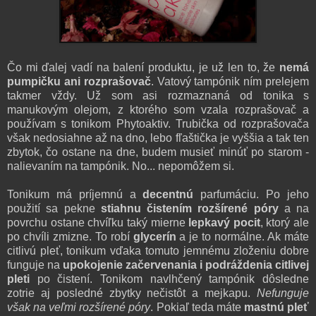
Čo mi ďalej vadí na balení produktu, je už len
to, že
nemá
pum
pičku ani rozprašovač
.
Vatový tampónik ním
pre
lejem
takmer vždy.
Už som asi rozmaznaná
od tonika
s
manukovým olejom
, z ktorého
som
vzala rozprašovač a
používam s tonikom Phytoaktiv
.
Trubička
od rozprašovača
však ne
dosiahne
až na dno, lebo fľaštička je vyššia
a tak ten
zbytok, čo
ostane na dne
, budem musieť min
ú
ť
po sta
rom
-
nalievaním na tampónik. No... nepomôžem si.
Tonikum
m
á príjemnú a
decentnú
parfumáciu
.
Po jeho
použití sa pekne
st
iahnu čistením rozšírené póry
a na
povrchu ostane chvíľku taký mierne
le
pkavý pocit
, ktorý ale
po chví
li zmizne
.
To robí
glycerín
a je
to normálne
.
Ak máte
citlivú pleť, t
onikum
vďaka tomuto j
emnému zloženiu
d
obre
funguje
na
upokoj
enie začervenania i
podráždenia
citlivej
pleti
po čistení
.
Tonikom n
avlhčený t
am
pónik
d
ôsledne
zotrie aj posledné zbytky
nečist
ôt a mejkapu
.
Nefunguje
však na veľmi rozšírené póry
.
Pokiaľ teda máte
mastnú pleť