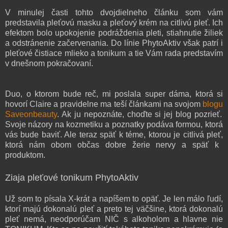
V minulej časti
tohto dvojdielneho článku som vám
preds
tavila
pleťovú masku
a ple
ťový krém
na
citliv
ú
ple
ť
.
I
ch
efektom bolo
upokojenie
podráždenia
pleti, stiahnutie žiliek
a
odstránenie začervenania. Do línie
Phyto
A
ktiv
však patrí i
pleťové čistiace mlieko a tonikum
a tie
Vám rada predstavím
v
dnešn
om pokračovan
í.
Duo, o ktorom bude reč,
mi poslala
super
dáma, ktorá si
hovorí Claire a
pravidelne ma teší článkami na svojom
blogu
Saveonbeauty
.
Ak ju ne
poznáte, choďte si jej blog pozrieť
.
Svoje n
ázory na kozmetiku a poznatky podáva
fo
rmou, ktorá
vás bude baviť
. Ale teraz späť k
téme,
ktorou je citlivá
ple
ť
,
ktorá nám
obom občas dobre žerie nervy a sp
äť k
prod
uktom
.
Ziaja
ple
ťo
vé
t
o
ni
k
um
PhytoAkti
v
Už som to písala X-krát a napíšem to opäť.
Je len málo ľudí,
ktorí majú d
okonalú pleť
a preto tej väčšine, ktorá dokonalú
pleť nemá,
neodporúčam
NIČ
s alkoholom
a hlavne nie