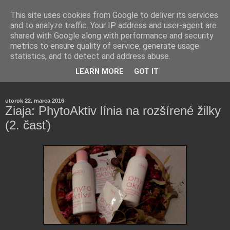
This site uses cookies from Google to deliver its services
and to analyze traffic. Your IP address and user-agent are
shared with Google along with performance and security
metrics to ensure quality of service, generate usage
statistics, and to detect and address abuse.
Farmaceutická laborantka hodnotí zloženie kozmetiky,
LEARN MORE
GOT IT
rozoberá témy o zdraví, živote a všetko možné.
utorok 22. marca 2016
Ziaja: PhytoAktiv línia na rozšírené žilky
(2. časť)