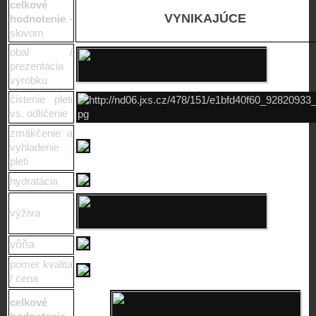
celkové
VYNIKAJÚCE
hodnotenie
-
slovom
obal /
prezentácia
výrobku
čistenie pleti
vs. odlíčenie
zmäkčenie a
vyhladenie
pleti
hydratácia
výživa
vôňa
pomer kvalita
/ cena
celkové