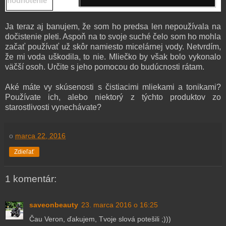
hodnotenie
Ja teraz aj banujem, že som
ho predsa len nepoužívala na
dočistenie pleti. Aspoň
na to svoje suché čelo som ho mohla
začať používať už skôr
namiesto micelá
rnej vody.
Netvrdím,
že mi
voda uškodila,
to nie.
Mlie
čko by
však bolo vykonalo
väčší osoh.
Určite s jeho pomocou do budúcnosti rátam.
Aké máte vy skúsenosti s čistiacimi mliekami a tonikami?
Použ
ívate ich,
alebo niektor
ý z týchto produktov zo
starostlivosti vynechávate?
o
marca 22, 2016
Zdieľať
1 komentár:
saveonbeauty
23. marca 2016 o 16:25
Čau Veron, ďakujem, Tvoje slová potešili ;)))