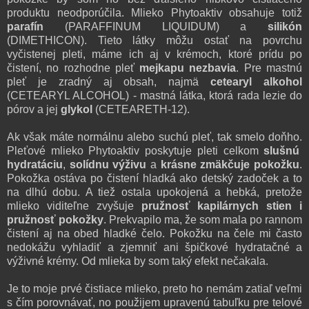
produktu
neodporúčila.
Mlieko Phytoaktiv o
bsahuje totiž
parafín
(PARAFFINUM LIQUIDUM) a
silikón
(DIMET
HICON)
. Tie
to látky môžu ostať na povrchu
vyčistenej pleti, máme ich aj v krémoch, ktoré
prídu po
čistení,
no rozhodne
pleť
mejkapu nezbavi
a
. Pre mastnú
pl
eť je z
radný aj obsah
, n
ajmä
cetearyl alkohol
(CETEAR
YL ALCOHOL) -
mastná
látka, ktor
á rada lezie do
pórov
a jej
glykol
(CETEARETH-12
).
Ak však máte n
ormálnu alebo
suchú pleť, tak smelo doňho.
Pleťové mli
eko Phyto
aktiv p
oskytuje pleti celkom
slušnú
hydratáciu
,
solídnu v
ýživu
a
krásne zmäkčuje pokožku
.
Pokožka ostáva po čistení hladká ako detský zadoček a to
na dlhú dobu. A tiež ostala upokojená a
hebká
, pretože
mlieko
viditeľne
z
vyšuje
pružnosť kapilárnych stien i
pružnosť pokožky
.
Pre
kvapilo ma, že som
mala po rannom
čistení aj na obed
hladké čelo. Pokožku na čele mi často
nedokážu
v
yhladiť a zjemniť ani
špi
čkové hydratačn
é a
výživné krémy.
Od mlieka by som taký efekt nečakala.
Je to moje p
rvé čistiace mlieko, preto ho nemám zat
iaľ
veľmi
s čím porovn
ávať, no použijem upravenú tabuľku pre te
lové