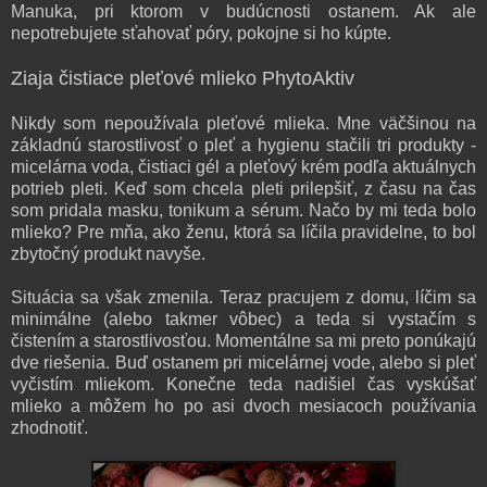
Manuka, pri ktorom v budúcnosti ostanem. Ak ale
nepotrebujete sťahovať póry, pokojne si ho kúpte.
Ziaja
čistiace
ple
ťo
vé mli
eko
PhytoAktiv
Nikd
y som ne
používala
pleťové mlieka.
Mne
v
äčšinou na
základnú starostlivosť o pleť a
hygienu
stačili
tri produkty -
micelárna voda, čistiaci gél a pleťový krém
pod
ľa aktuálnych
potrieb pleti
.
Keď som chcela pleti prilepšiť,
z času na čas
som
pridala
masku, tonikum a
s
érum.
Načo by mi teda bolo
mlieko? Pre
mňa, ako ženu, ktorá sa líčila
pravidelne, to bol
zbytočný produkt n
a
vyše.
Situácia sa však zmenila. Teraz pracujem z domu, líči
m sa
minimáln
e (alebo takmer vôbec)
a teda si vystačím s
čistením a starostlivosťou.
Momentálne
sa mi preto ponúkajú
dve r
iešenia. Buď
ostanem pri micelárnej vode, alebo
si pleť
vyčistím mlieko
m.
Konečne teda nadišie
l čas vyskúšať
mlieko a môžem ho po
asi dvoch mesiacoch používania
zhodnotiť.