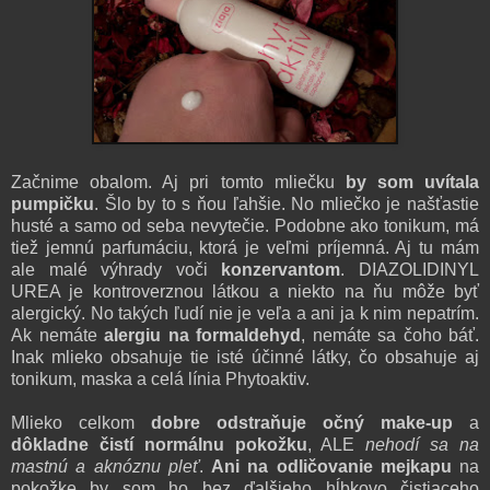
Začnime obalom. Aj pri tomto mliečku
by som uvítala
pumpičku
. Šlo by to s ňou ľahšie. No mliečko je našťastie
husté a samo od seba nevyte
čie.
Podobne ako tonikum, má
tiež jemnú parfumáciu
, ktorá je veľmi príjemná.
Aj tu mám
ale malé výhrady voči
konzervantom
. D
IAZOLIDINYL
UREA je kontroverznou l
átkou a niekto na ňu môže byť
alergický
. No
takých ľud
í
nie je veľa
a ani ja k nim nepatrím.
Ak nemáte
alergiu na formalde
hy
d
, nemáte sa čoho báť.
Inak mli
eko obsahuje tie isté účinné látky, čo obsahuje aj
tonikum, maska a celá línia Phytoaktiv.
Mlieko celkom
dobre
o
dstraňuje očný make-up
a
dôkladne čistí normálnu pokožku
, AL
E
nehodí sa na
mastnú
a aknóznu pleť
.
Ani n
a odličovanie mejkapu
na
poko
žke by som ho
bez
ďalšieho hĺbkovo čistiaceho