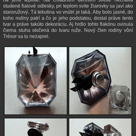
studené fialové odlesky, pri teplom svite žiarovky sa javí ako
staroružový. Tá tekutina vo vnútri je taká. Aby bolo jasné, do
koho rodiny patrí a čo je jeho podstatou, dostal práve tento
tvar a práve takúto dekoráciu. Aj hrdlo tohto flakónu ovinula
čierna stuha stočená do tvaru ruže.
Nový člen rodiny vôní
Trésor sa tu nezaprel.