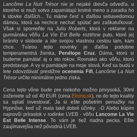
Lancôme La Nuit Trésor
nie je nejaké dievča odvedľa, u
ktorého si muži sotva zapamätajú krstné meno a zaradia ho
k stovke ďalších... Tu máme česť s ďalšou sebavedomou
dámou, ktorá sa nechce nechať spútať ani zaškatuľkovať.
Však si spomeňte na
Juliu Roberts
, ktorá v reklame na
gurmánsku vôňu
La Vie Est Belle
roztrhne puto, ktoré jej
bránilo v slobode a ide svojou vlastnou cestou tam, kam
chce. Tvárou tejto novinky je ďalšia podobne
temperamentná žienka,
Penélope Cruz
. Dáma, ktorú si
budeme pamätať aj o sto rokov. Rovnako ako vôňu, ktorú
predstavuje. A vy si pamätajte na moje slová. Keď sa budú v
lete odovzdávať prestížne
ocenenia Fifi
,
Lancôme La Nuit
Trésor
určite minimálne jedno získa.
Cena tejto vône bude pre niekoho možno privysoká, 30ml
zoženiete už od 40 EUR (cena
Elnino.sk
), no do tejto kvality
sa oplatí investovať. Ja si ešte pošetrím peniažky na
Hypnôse, keď už mala také dobré účinky. :-D Alebo kúpim
najnovší prírastok v rodinke LVEB - vôňu
Lancome La Vie
Est Belle Intense
. To vám je tiež riadna pecka. Ešte
zaujímavejšia než pôvodná LVEB.