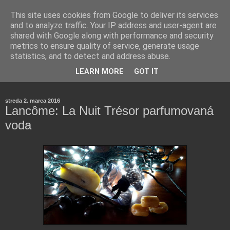
This site uses cookies from Google to deliver its services
and to analyze traffic. Your IP address and user-agent are
shared with Google along with performance and security
metrics to ensure quality of service, generate usage
statistics, and to detect and address abuse.
Farmaceutická laborantka hodnotí zloženie kozmetiky,
LEARN MORE
GOT IT
rozoberá témy o zdraví, živote a všetko možné.
streda 2. marca 2016
Lancôme: La Nuit Trésor parfumovaná
voda