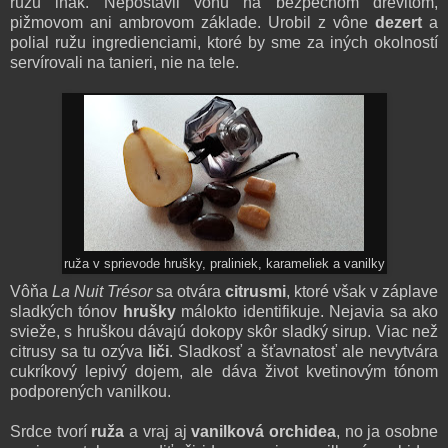
ružu inak. Nepostavil vôňu na bezpečnom drevitom,
pižmovom ani ambrovom základe. Urobil z vône
dezert
a
polial ružu ingredienciami, ktoré by sme za iných okolností
servírovali na tanieri, nie na tele.
ruža v sprievode hrušky, praliniek, karameliek a vanilky
Vôňa
La Nuit Trésor
sa otvára
citrusmi
, ktoré však v záplave
sladkých tónov
hrušky
málokto identifikuje. Nejavia sa ako
svieže, s hruškou dávajú dokopy skôr sladký sirup. Viac než
citrusy sa tu ozýva
liči
. Sladkosť a šťavnatosť ale nevytvára
cukríkový lepivý dojem, ale dáva život kvetinovým tónom
podporených vanilkou.
Srdce tvorí
ruža
a vraj aj
vanilková orchidea
, no ja osobne