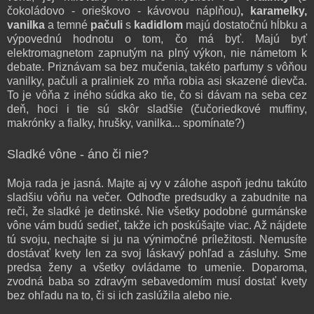
čokoládovo - orieškovo - kávovou náplňou)
, karamelky,
vanilka
a temné
pačuli
s
kadidlom
majú dostatočnú hĺbku a
výpovednú hodnotu o tom, čo má byť. Majú byť
elektromagnetom zapnutým na plný výkon, nie námetom k
debate. Priznávam sa bez mučenia, takéto parfumy s vôňou
vanilky, pačuli a praliniek zo mňa robia asi skazené dievča.
To je vôňa z iného súdka ako tie, čo si dávam na seba cez
deň, hoci i tie sú skôr sladšie (čučoriedkové muffiny,
makrónky a fialky, hrušky, vanilka... spomínate?)
Sladké vône - áno či nie?
Moja rada je jasná. Majte aj vy v zálohe aspoň jednu takúto
sladšiu vôňu na večer. Odhoďte predsudky a zabudnite na
reči, že sladké je detinské. Nie všetky podobné gurmánske
vône vám budú sedieť, takže ich poskúšajte viac. Až nájdete
tú svoju, nechajte si ju na výnimočné príležitosti. Nemusíte
dostávať kvety len za svoj láskavý pohľad a zásluhy. Sme
predsa ženy a všetky ovládame to umenie. Doparoma,
zvodná baba so zdravým sebavedomím musí dostať kvety
bez ohľadu na to, či si ich zaslúžila alebo nie.