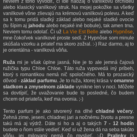
neviem z toho vyvodiť, či ide naozaj o vanilkovú orchideu
alebo klasický vanilkový struk. Na mojej pokožke sa všetky
vanilkové vône zlievajú na krémovú vanilkovú polevu. A keď
sa k tomu pridá sladký základ alebo nejaké sladké ovocie
(tu šípim aj
jahodu
alebo nejaké iné bobule), tak amen tma.
Neviem tomu odolať. Či už
La Vie Est Belle
alebo
Hypnôse
,
mne čokoľvek vanilkové proste sedí. Z Hypnôse som minule
skúšala vzorku a priateľ ma skoro zožral. :-) Raz darmo, aj to
je orientálna - vanilková vôňa.
Ruža
mi je však úplne jasná. Nie je to ale jemná čajová
ružička typu Chloe Chloe. Táto ruža vypovedá iný príbeh,
ktorý s romantikou nemá nič spoločného. Má to prozaický
dôvod -
základ parfumu
. Je to ruža, ktorej krása v
omamne
sladkom a zmyselnom základe
vynikne len v noci. Môžete
sa dovtípiť, že uvažovanie bude to posledné, čo budem
chcem od priateľa, keď ma ovonia. ;-)
Tento parfum je ako stvorený na dlhé
chladné večery
.
Žehná zime, jeseni, chladnej jari a nočnému životu a presne
takú má aj výdrž. Dáte si ho a aj o takých
7 - 12 hodín
budete o ňom stále vedieť. Keď si už žena dá na seba takúto
vôňu, jej milovaný nemá čo myslieť. :-D
Pralinky
(s