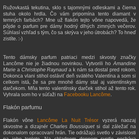
Ružovkastá tekutina, sklo s tajomnými odleskami a čierna
stuha okolo hrdla. Čo vám pripomína tento diamant v
temných farbách? Mne už flakón tejto vône napovedá, že
pôjde o parfum pre dámy hodný dlhých zimných večerov.
Súhlasí vzhľad s tým, čo sa skrýva v jeho útrobách? To hneď
zistíte. :-)
Tento dámsky parfum patriaci medzi skvosty značky
Lancôme nie je žiadnou novinkou. Vytvorili ho
Amandine
Marie
a
Christophe Raynaud
a k nám sa dostal pred rokom.
Dokonca vlani stihol osláviť deň svätého Valentína a som si
celkom istá, že sa pre mnohé dámy stal aj valentínskym
darčekom. Mňa tento valentínsky darček stihol až tento rok.
Vyhrala som ho v súťaži na
Facebooku Lancôme
.
Flakón parfumu
Flakón vône
Lancôme La Nuit Trésor
vyzerá naozaj
skvostne a dizajnér
Charles Boussiquet
si dal záležať na
dokonalom opracovaní hrán. Tie odrážajú svetlo v závislosti
na jeho teplote. Na chladnom dennom svetle necháva