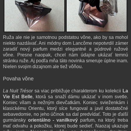
Ruža ale nie je samotnou podstatou vône, ako by sa mohol
niekto nazdávať. Ani módny dom Lancôme nepotvrdil zámer
zaradiť nový parfum medzi elegantné a púdrové ružové
vône. Presne naopak, chcel nám údajne ukázať temnú
stránku ruže. Aj podľa mňa táto novinka smeruje úplne inam.
Nielen svojim dizajnom ale tiež vôňou.
Povaha vône
La Nuit Trésor
sa viac približuje charakterom ku kolekcii
La
Vie Est Belle
, ktorá sa snaží dámu ukázať v inom svetle.
Koniec vílam a nežným dievčatkám. Koniec svieženkám i
klasickému Orientu, ktorý síce fungoval a javil dostatočné
sebavedomie, no jeho účinok sa dal predvídať. Toto je ďalší
gurmánsky
orientálno - vanilkový
parfum, na ktorý treba
mať odvahu a pokožku, ktorej bude sedieť. Naozaj ukazuje