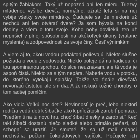
spitým žabiakom. Taký už nepozná ani len mieru. Triezvy
mládenec vyšibe dievča normálne, ožraté teľa si na nej
vybije všetky svoje mindráky. Čudujete sa, že niektoré už
nechcú ani len otvárať dvere? Ja som bývala na konci
dediny a viem o tom svoje. Koho nohy dovliekli, ten už
neprišiel v plnej spôsobilosti na akékoľvek úkony (vrátane
myslenia) a zodpovednosti za svoje činy. Česť výnimkám.
A viem aj to, akou vodou podaktorí polievajú. Niekto slušne
požiada o vodu z vodovodu. Niekto poleje dámu hadicou, či
tou spomínanou sprchou, čo síce neuznávam, ale tá voda je
aspoň čistá. Niekto sa s tým nepára. Naberie vodu v potoku,
do ktorého vytekajú splašky. Takže vo finále dievčatá
nevoňajú čistotou ale smrdia. A že riskujú kožné choroby, o
tom radšej pomlčím.
Ako vidia Veľkú noc deti? Nevinnosť je preč, lebo niektorí
rodičia vedú deti k šibačke ako k príležitosti zarobiť peniaze.
"Nedám ti na tú novú hru, choď šibať dievky a zarob si." Keď
takí šibači dostanú niečo sladké alebo primálo peňazí, sú
schopní sa uraziť. Je smutné, že sa už malí chlapci
nechvália počtom čokoládových vajíčok. Počujete ich