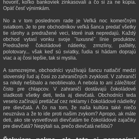
hovoriť, koľko bankoviek zinkasovali a čo si za ne kúpia.
Opäť česť výnimkám.
No a v tom poslednom rade je Veľká noc komerčným
sviatkom. Je to pre obchodníkov veľká šanca predať všetky
tie rárohy a predražené veci, ktoré inak nepredajú. Každý
obchod vytasí vonku svoje "luxusné" línie produktov.
Predražené čokoládové nátierky, zrmzliny, paštéty,
polotovary... však keď sú sviatky, ľudia si hádam doprajú
viac a aj čosi lepšie, tak si myslia.
A samozrejme, obchodníci využívajú šancu natlačiť medzi
slovenský ľud aj čosi zo zahraničných zvyklostí. V zahraničí
sa nikdy nešibalo a neoblievalo. A nebola to ani záležitosť
čisto pre chlapcov. V zahraničí dostávajú čokoládové
sladkosti všetky deti, teda aj dievčatá. Obchodníci teda
veselo začínajú pretláčať cez reklamy i čokoládové nádielky
pre dievčatá. A čo na tom, že naša kultúra také niečo
neuznáva a že to ide proti našim zvykom? Apropo, ak máte
deti, ako ste vysvetľovali dievčatám tie čokoládové zajačiky
pre dievčatá? Nepýtali sa, prečo dievčatá nešibú?