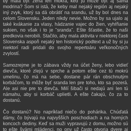
by mala byť žena len mokrá, keď ju môže byť aj samá
modrina? Som si istá, že keby mal nejaký región aj nejaký
iný zvyk, ktorý sa dá obrátiť na srandu, už by bol dnes na
celom Slovensku. Jeden nikdy nevie. Možno by sa ujalo aj
také kvákanie za vlasy, hádzanie vajec do žien, vyhŕňanie
sukien, no však i to je "sranda". Ešte šťastie, že to naši
predkovia nerobili. Stačilo, aby mala aktivita v niektorej časti
Slovenska aspoň nejaký ten historický podtext a už by si ju
niektorí radi pridali do svojho repertoáru veľkonočných
zvylostí.
Samozrejme je to zábava vždy na účet ženy, lebo vidieť
dievča, ktoré zlejú v sprche a potom ešte cez tú mokrú
umelinu, čo má na sebe, dostane pár rán obschnutým
korbáčom, to môže byť sranda len pre toho, kto sa pozerá.
Ale asi nie pre to dievča. Milí šibači si nedajú ani len tú
námahu, aby si korbáč uplietli. A ešte čakajú, čo za to
dostanú.
Čo dostanú? No napríklad niečo do pohárika. Chúďatá
dámy, čo bývajú na najvyšších poschodiach a na horných
koncoch dediny. Keď sa muži vypravujú z domu, možno sú
to ešte švárni mládenci, no ony už často otvoria dvere aj