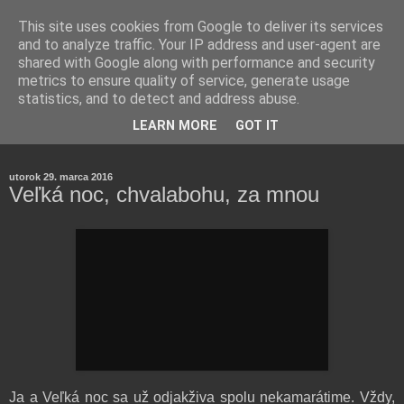
This site uses cookies from Google to deliver its services
and to analyze traffic. Your IP address and user-agent are
shared with Google along with performance and security
metrics to ensure quality of service, generate usage
statistics, and to detect and address abuse.
Farmaceutická laborantka hodnotí zloženie kozmetiky,
LEARN MORE
GOT IT
rozoberá témy o zdraví, živote a všetko možné.
utorok 29. marca 2016
Veľká noc, chvalabohu, za mnou
Ja a Veľká noc sa už odjakživa spolu nekamarátime. Vždy,