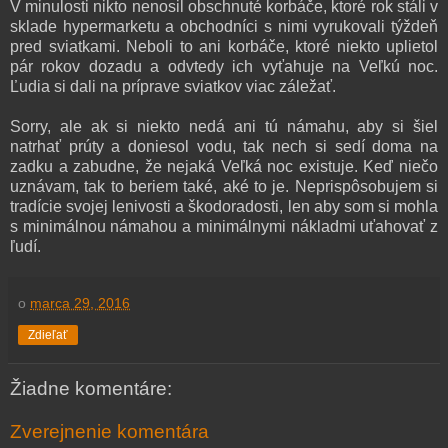
V minulosti nikto nenosil obschnuté korbáče, ktoré rok stáli v
sklade hypermarketu a obchodníci s nimi vyrukovali týždeň
pred sviatkami. Neboli to ani korbáče, ktoré niekto uplietol
pár rokov dozadu a odvtedy ich vyťahuje na Veľkú noc.
Ľudia si dali na príprave sviatkov viac záležať.
Sorry, ale ak si niekto nedá ani tú námahu, aby si šiel
natrhať prúty a doniesol vodu, tak nech si sedí doma na
zadku a zabudne, že nejaká Veľká noc existuje. Keď niečo
uznávam, tak to beriem také, aké to je. Neprispôsobujem si
tradície svojej lenivosti a škodoradosti, len aby som si mohla
s minimálnou námahou a minimálnymi nákladmi uťahovať z
ľudí.
o
marca 29, 2016
Zdieľať
Žiadne komentáre:
Zverejnenie komentára