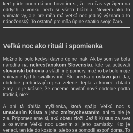
keď príde onen dátum, hovorím si, že ten čas využijem na
oddych a vonku nech si všetci bláznia. Neviem ako to
vnímate vy, ale pre mňa má Veľká noc jediný význam a to
náboženský. To ostatné pre mňa úplne stratilo svoje čaro.
Veľká noc ako rituál i spomienka
Možno to bolo kedysi dávno úplne inak. Ak by som sa bola
narodila na
nekresťanskom Slovensku
, kde sa uctievali
slovanskí bohovia
a vládli iné pomery, možno by bolo moje
vnímanie týchto sviatkov iné. Šlo predsa o
oslavu jari
. Jar,
obdobie prebúdzajúcej sa zelene, tepla a koniec chladu
zimy. To je krásne, že chceme privítať nové obdobie podľa
tradícií, nie?
A ani tá ďalšia myšlienka, ktorá spája Veľkú noc s
umučením Krista
a jeho
zmŕtvychvstaním
, ani to nie je
zlé. Pripomenieme si, akú obetu zložil Ježiš Kristus za svet
a oslávime Veľkú noc uctením si jeho pamiatky. Kto je
veriaci, ten ide do kostola, alebo sa pomodlí aspoň doma. To