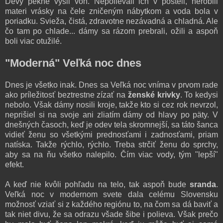
Devy pekne vyšli von. Nepolievali ich v posteli, nerobili
materi vrásky na čele zničeným nábytkom a voda bola v
poriadku. Svieža, čistá, zdravotne nezávadná a chladná. Ale
čo tam po chlade... dámy sa rázom prebrali, ožili a aspoň
boli viac otužilé.
"Moderná" Veľká noc dnes
Dnes je všetko inak. Dnes sa Veľká noc vníma v prvom rade
ako príležitosť beztrestne zízať na
ženské krivky
. To kedysi
nebolo. Však dámy nosili kroje, takže kto si cez rok nevrzol,
neprišiel si na svoje ani zliatím dámy od hlavy po päty. V
dnešných časoch, keď je odev tela skromnejší, sa táto šanca
vidieť ženu so všetkými prednosťami i zadnosťami, priam
natíska. Takže rýchlo, rýchlo. Treba strčiť ženu do sprchy,
aby sa na ňu všetko nalepilo. Čím viac vody, tým "lepší"
efekt.
A keď nie kvôli pohľadu na telo, tak aspoň bude
sranda
.
Veľká noc v modernom svete dala celému Slovensku
možnosť vziať si z každého regiónu to, na čom sa dá baviť a
tak niet divu, že sa odrazu všade šibe i polieva. Však prečo