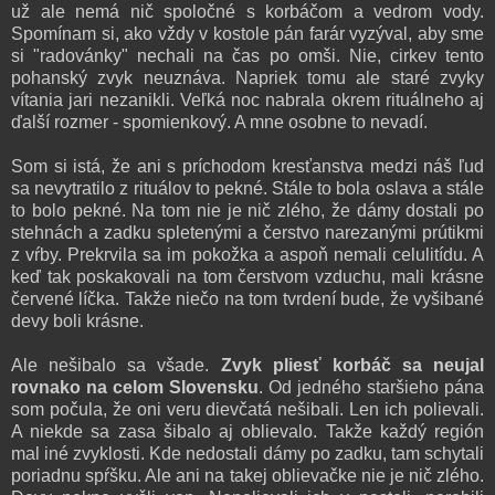
už ale nemá nič spoločné s korbáčom a vedrom vody.
Spomínam si, ako vždy v kostole pán farár vyzýval, aby sme
si "radovánky" nechali na čas po omši. Nie, cirkev tento
pohanský zvyk neuznáva. Napriek tomu ale staré zvyky
vítania jari nezanikli. Veľká noc nabrala okrem rituálneho aj
ďalší rozmer - spomienkový. A mne osobne to nevadí.
Som si istá, že ani s príchodom kresťanstva medzi náš ľud
sa nevytratilo z rituálov to pekné. Stále to bola oslava a stále
to bolo pekné. Na tom nie je nič zlého, že dámy dostali po
stehnách a zadku spletenými a čerstvo narezanými prútikmi
z vŕby. Prekrvila sa im pokožka a aspoň nemali celulitídu. A
keď tak poskakovali na tom čerstvom vzduchu, mali krásne
červené líčka. Takže niečo na tom tvrdení bude, že vyšibané
devy boli krásne.
Ale nešibalo sa všade.
Zvyk pliesť korbáč sa neujal
rovnako na celom Slovensku
. Od jedného staršieho pána
som počula, že oni veru dievčatá nešibali. Len ich polievali.
A niekde sa zasa šibalo aj oblievalo. Takže každý región
mal iné zvyklosti. Kde nedostali dámy po zadku, tam schytali
poriadnu spŕšku. Ale ani na takej oblievačke nie je nič zlého.