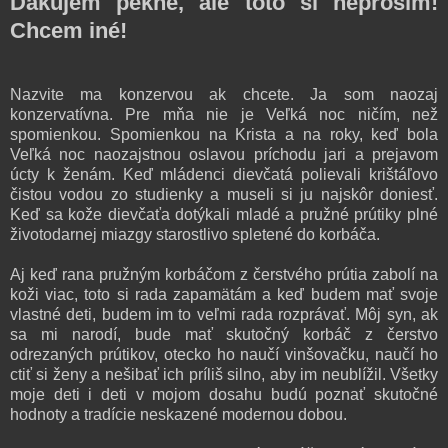
Ďakujem pekne, ale toto si neprosím!
Chcem iné!
Nazvite ma konzervou ak chcete. Ja som naozaj
konzervatívna. Pre mňa nie je Veľká noc ničím, než
spomienkou. Spomienkou na Krista a na roky, keď bola
Veľká noc naozajstnou oslavou príchodu jari a prejavom
úcty k ženám. Keď mládenci dievčatá polievali krištáľovo
čistou vodou zo studienky a museli si ju najskôr doniesť.
Keď sa kože dievčaťa dotýkali mladé a pružné prútiky plné
životodarnej miazgy starostlivo spletené do korbáča.
Aj keď rana pružným korbáčom z čerstvého prútia zabolí na
koži viac, toto si rada zapamätám a keď budem mať svoje
vlastné deti, budem im to veľmi rada rozprávať. Môj syn, ak
sa mi narodí, bude mať skutočný korbáč z čerstvo
odrezaných prútikov, otecko ho naučí vinšovačku, naučí ho
ctiť si ženy a nešibať ich príliš silno, aby im neublížil. Všetky
moje deti i deti v mojom dosahu budú poznať skutočné
hodnoty a tradície neskazené modernou dobou.