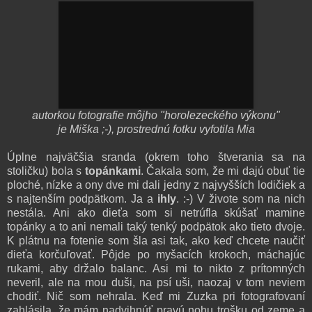
autorkou fotografie môjho "horolezeckého výkonu"
je Miška ;-), prostrednú fotku vyfotila Mia
Úplne najväčšia sranda (okrem toho štverania sa na
stoličku) bola s
topánkami
. Čakala som, že mi dajú obuť tie
ploché, nízke a ony dve mi dali jedny z najvyšších lodičiek a
s najtenším podpätkom. Ja a
ihly
. :-) V živote som na nich
nestála. Ani ako dieťa som si netrúfla skúšať mamine
topánky a to ani nemali taký tenký podpätok ako tieto dvoje.
K plátnu na fotenie som šla asi tak, ako keď chcete naučiť
dieťa korčuľovať. Pôjde po myšacích krokoch, máchajúc
rukami, aby držalo balanc. Asi mi to nikto z prítomných
neveril, ale na mou duši, na psí uši, naozaj v tom neviem
chodiť. Nič som nehrala. Keď mi Zuzka pri fotografovaní
zahlásila, že mám nadvihnúť pravú nohu trošku od zeme a