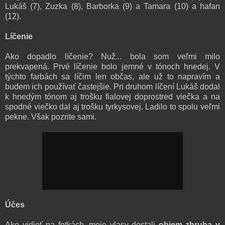
Lukáš (7), Zuzka (8), Barborka (9) a Tamara (10) a hafan
(12).
Líčenie
Ako dopadlo líčenie? Nuž... bola som veľmi milo
prekvapená. Prvé líčenie bolo jemné v tónoch hnedej. V
týchto farbách sa líčim len občas, ale už to napravím a
budem ich používať častejšie. Pri druhom líčení Lukáš dodal
k hnedým tónom aj trošku fialovej doprostred viečka a na
spodné viečko dal aj trošku tyrkysovej. Ladilo to spolu veľmi
pekne. Však pozrite sami.
Účes
Ako vidieť na fotkách, moje vlasy dostali
objem zhruba v