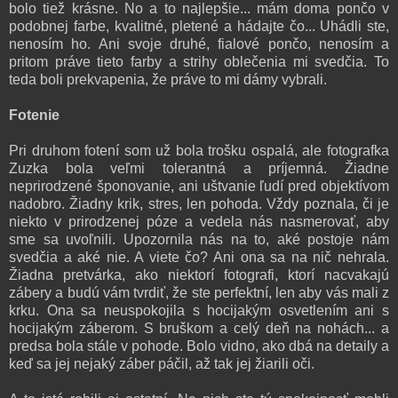
bolo tiež krásne. No a to najlepšie... mám doma pončo v
podobnej farbe, kvalitné, pletené a hádajte čo... Uhádli ste,
nenosím ho. Ani svoje druhé, fialové pončo, nenosím a
pritom práve tieto farby a strihy oblečenia mi svedčia. To
teda boli prekvapenia, že práve to mi dámy vybrali.
Fotenie
Pri druhom fotení som už bola trošku ospalá, ale fotografka
Zuzka bola veľmi tolerantná a príjemná. Žiadne
neprirodzené šponovanie, ani uštvanie ľudí pred objektívom
nadobro. Žiadny krik, stres, len pohoda. Vždy poznala, či je
niekto v prirodzenej póze a vedela nás nasmerovať, aby
sme sa uvoľnili. Upozornila nás na to, aké postoje nám
svedčia a aké nie. A viete čo? Ani ona sa na nič nehrala.
Žiadna pretvárka, ako niektorí fotografi, ktorí nacvakajú
zábery a budú vám tvrdiť, že ste perfektní, len aby vás mali z
krku. Ona sa neuspokojila s hocijakým osvetlením ani s
hocijakým záberom. S bruškom a celý deň na nohách... a
predsa bola stále v pohode. Bolo vidno, ako dbá na detaily a
keď sa jej nejaký záber páčil, až tak jej žiarili oči.