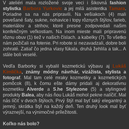
V ateliéri mala rozložené svoje veci i šikovná
fashion
stylistka
Barbora Yurkovic
a jej milá asistentka
Tamara
.
Poriadne sa na nás pripravili. Na vešiakoch (4) mali
povešané šaty, sukne, nohavice i topy rôznych štýlov, farieb,
materiálov a strihov, ktoré presne zodpovedali našim
konfekčným veľkostiam. Na inom mieste mali pripravenú
rôznu obuv (1) tiež v našich číslach. a kabelky (7). To všetko
nám požičali na fotenie. Pri robote si nezavadzali, dobre boli
zohraté. Zatiaľ čo jedna vlasy fúkala, druhá žehlila a tak... A
stále boli veselé.
Vedľa Barborky si vybalil kozmetickú výbavu aj
Lukáš
Kimlička
, známy módny návrhár, vizážista, stylista a
fotograf
. Mal tam celé mraky kozmetiky a kozmetických
pomôcok (8), k čomu ešte dámy pridali aj dekoratívnu
kozmetiku
Alverde
a
S.he Stylezone
(5) a stylingové
produkty
Balea
, aby nás ňou Lukáš mohol pekne nalíčiť. Mal
nás líčiť v dvoch štýloch. Prvý štýl mal byť taký elegantný a
jemný, skrátka štýl na každý deň. Ten druhý look mal byť
výraznejší, na výnimočné príležitosti.
Koľko nás bolo?