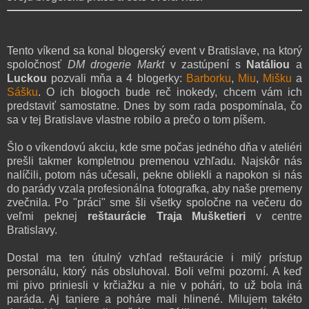
Tento víkend sa konal blogerský event v Bratislave, na ktorý
spoločnosť
DM drogerie Markt
v zastúpení s
Natáliou
a
Luckou
pozvali mňa a 4 blogerky:
Barborku
,
Miu
,
Mišku
a
Sášku
. O ich blogoch bude reč inokedy, chcem vám ich
predstaviť samostatne. Dnes by som rada pospomínala, čo
sa v tej Bratislave vlastne robilo a prečo o tom píšem.
Šlo o víkendovú akciu, kde sme počas jedného dňa v ateliéri
prešli takmer kompletnou premenou vzhľadu. Najskôr nás
nalíčili, potom nás učesali, pekne obliekli a napokon si nás
do parády vzala profesionálna fotografka, aby naše premeny
zvečnila. Po "práci" sme šli všetky spoločne na večeru do
veľmi peknej
reštaurácie Traja Mušketieri
v centre
Bratislavy.
Dostal ma ten útulný vzhľad reštaurácie i milý prístup
personálu, ktorý nás obsluhoval. Boli veľmi pozorní. A keď
mi pivo priniesli v krčiažku a nie v pohári, to už bola iná
paráda. Aj taniere a poháre mali hlinené. Milujem takéto