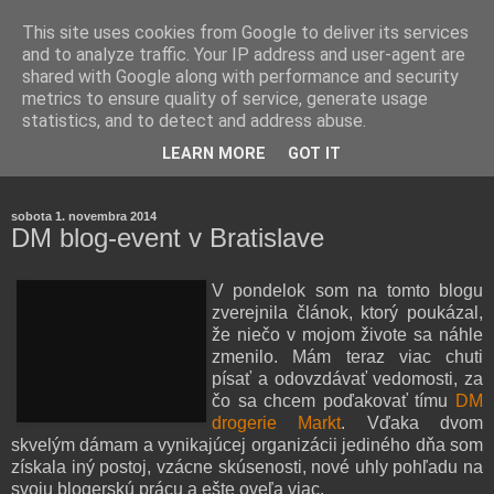
This site uses cookies from Google to deliver its services
and to analyze traffic. Your IP address and user-agent are
shared with Google along with performance and security
metrics to ensure quality of service, generate usage
statistics, and to detect and address abuse.
Farmaceutická laborantka hodnotí zloženie kozmetiky,
LEARN MORE
GOT IT
rozoberá témy o zdraví, živote a všetko možné.
sobota 1. novembra 2014
DM blog-event v Bratislave
V pondelok som na tomto blogu
zverejnila článok, ktorý poukázal,
že niečo v mojom živote sa náhle
zmenilo. Mám teraz viac chuti
písať a odovzdávať vedomosti, za
čo sa chcem poďakovať tímu
DM
drogerie Markt
. Vďaka dvom
skvelým dámam a vynikajúcej organizácii jediného dňa som
získala iný postoj, vzácne skúsenosti, nové uhly pohľadu na
svoju blogerskú prácu a ešte oveľa viac.