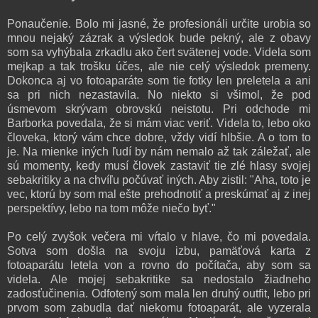
Ponaučenie. Bolo mi jasné, že profesionáli určite urobia so
mnou nejaký zázrak a výsledok bude pekný, ale z obavy
som sa vyhýbala zrkadlu ako čert svätenej vode. Videla som
mejkap a tak trošku účes, ale nie celý výsledok premeny.
Dokonca aj vo fotoaparáte som tie fotky len preletela a ani
sa pri nich nezastavila. No niekto si všimol, že pod
úsmevom skrývam obrovskú neistotu. Pri odchode mi
Barborka povedala, že si mám viac veriť. Videla to, lebo oko
človeka, ktorý vám chce dobre, vždy vidí hlbšie. A o tom to
je. Na mienke iných ľudí by nám nemalo až tak záležať, ale
sú momenty, kedy musí človek zastaviť tie zlé hlasy svojej
sebakritiky a na chvíľu počúvať iných. Aby zistil: "Aha, toto je
vec, ktorú by som mal ešte prehodnotiť a preskúmať aj z inej
perspektívy, lebo na tom môže niečo byť."
Po celý zvyšok večera mi vŕtalo v hlave, čo mi povedala.
Sotva som došla na svoju izbu, pamäťová karta z
fotoaparátu letela von a rovno do počítača, aby som sa
videla. Ale mojej sebakritike sa nedostalo žiadneho
zadosťučinenia. Odfotený som mala len druhý outfit, lebo pri
prvom som zabudla dať niekomu fotoaparát, ale vyzerala