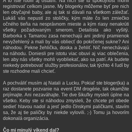
A to isté robili aj ostatní. Na nich ste tú spokojnosť mohli
registrovať celkom jasne. My blogerky môžeme byť pre nich
len obyčajné baby, ale aj tak si dávali na všetkom záležať.
Lukáš vás nepustí zo stoličky, kým máte čo len zrniečko
očného tieňa na nesprávnom mieste a kým riasy nenakrúti
všetky požadovaným smerom. Detailista ako vyšitý.
Barborka s Tamarou zasa nenechajú ani jediný pramienok
nevyžehlený a mali by vás obliecť do pokrčenej sukne? Ani
náhodou. Pekne žehlička, doska a žehliť. Nič nenechávajú
na náhodu. Doniesli pre istotu viac obuvi aj viac oblečenia,
len aby nás všetky mohli vyobliekať, ako sa patrí. Ak budete
niekedy potrebovať služby profesionálov, tak týchto 4 ľudí by
ste rozhodne mali chcieť.
A pochváliť musím aj Natali a Lucku. Pokiaľ ste bloger(ka) a
raz dostanete pozvanie na event DM drogérie, tak okamžite
prijímajte. Ani nezaváhajte. Tie dve šikuľky mysleli úplne na
všetko. Keby ste si náhodou zmysleli, že chcete pri obede
sedieť hlavou nadol a jesť jedlo čínskymi paličkami, stavím
sa, že aj tie paličky by niekde vylovili. ;-) Tomu ja hovorím
dokonalá organizácia.
Čo mi minulý víkend dal?