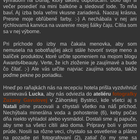
výhľadom na Dunaj, ktorý taktiež odporúčam. Bolo fajn si
večer posedieť na mini balkóne a sledovať lode. To mňa
baví. Aj izba bola veľmi vkusne zariadená. Naozaj krásna.
Presne moje obľúbené farby. :-) A nechábala v nej ani
rýchlovarná kanvica na uvarenie mojej šálky čaju. Cítila som
sa v nej výborne.
Pri príchode do izby ma čakala menovka, aby som
nemusela na sobotňajšej akcii stále hovoriť svoje meno a
balíček produktov, ktoré určite spomeniem na mojom blogu
Awards4beauty. Verte, že ich zloženie je zaujímavé a bude
čo čítať. ;-) Ale vás určite najviac zaujíma sobota, takže
poďme pekne po poriadku.
Hneď po raňajkách nás na recepciu hotela prišla vyzdvihnúť
usmievavá
Lucka
, aby nás odviezla do
ateliéru
fotografky
Zuzany Gavulovej
v Záhorskej Bystrici, kde všetci aj s
Natali
pilne pracovali a chystali všetko na náš príchod.
Nechýbala minerálna voda a pohostenie (6), keby počas
dňa niekto vyhladol alebo vysmädol. Dostali sme aj papuče,
aby sme sa všetci cítili ako doma. Prípravy boli v plnom
prúde. Nosili sa rôzne veci, chystalo sa osvetlenie a plátno
na pozadie pri fotografovaní (2), zatiaľ čo my sme sa