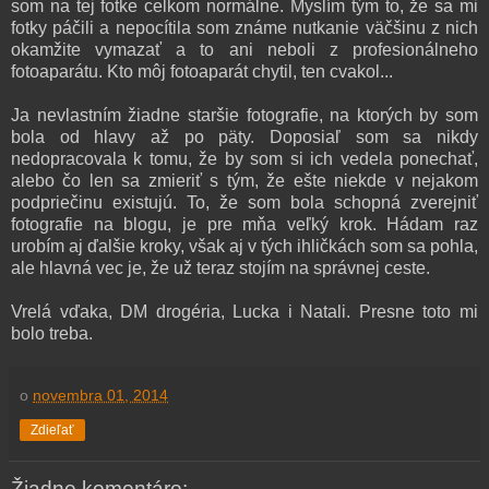
som na tej fotke celkom normálne. Myslím tým to, že sa mi
fotky páčili a nepocítila som známe nutkanie väčšinu z nich
okamžite vymazať a to ani neboli z profesionálneho
fotoaparátu. Kto môj fotoaparát chytil, ten cvakol...
Ja nevlastním žiadne staršie fotografie, na ktorých by som
bola od hlavy až po päty. Doposiaľ som sa nikdy
nedopracovala k tomu, že by som si ich vedela ponechať,
alebo čo len sa zmieriť s tým, že ešte niekde v nejakom
podpriečinu existujú. To, že som bola schopná zverejniť
fotografie na blogu, je pre mňa veľký krok. Hádam raz
urobím aj ďalšie kroky, však aj v tých ihličkách som sa pohla,
ale hlavná vec je, že už teraz stojím na správnej ceste.
Vrelá vďaka, DM drogéria, Lucka i Natali. Presne toto mi
bolo treba.
o
novembra 01, 2014
Zdieľať
Žiadne komentáre: