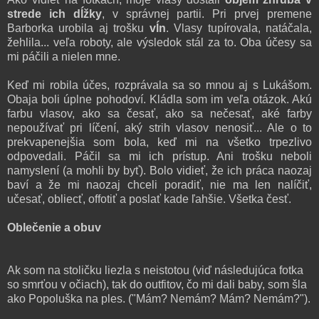
strede ich dĺžky
, v správnej partii. Pri prvej premene
Barborka urobila aj trošku
vĺn
. Vlasy tupírovala, natáčala,
žehlila... veľa roboty, ale výsledok stál za to. Oba účesy sa
mi páčili a nielen mne.
Keď mi robila účes, rozprávala sa so mnou aj s Lukášom.
Obaja boli úplne pohodoví. Kládla som im veľa otázok. Akú
farbu vlasov, ako sa česať, ako sa nečesať, aké farby
nepoužívať pri líčení, aký strih vlasov nenosiť... Ale o to
prekvapenejšia som bola, keď mi na všetko trpezlivo
odpovedali. Páčil sa mi ich prístup. Ani trošku neboli
namyslení (a mohli by byť). Bolo vidieť, že ich práca naozaj
baví a že mi naozaj chceli poradiť, nie ma len nalíčiť,
učesať, obliecť, offotiť a poslať kade ľahšie. Všetka česť.
Oblečenie a obuv
Ak som na stoličku liezla s neistotou (viď následujúca fotka
so smrťou v očiach), tak do outfitov, čo mi dali baby, som šla
ako Popoluška na ples. ("Mám? Nemám? Mám? Nemám?").