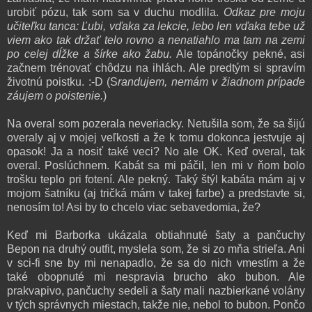
urobiť pózu, tak som sa v duchu modlila.
Odkaz pre moju
učiteľku tanca: Ľubi, vďaka za lekcie, lebo len vďaka tebe už
viem ako tak držať telo rovno a
nenatiahlo ma tam na zemi
po celej dĺžke a šírke ako žabu.
Ale topánočky pekné, asi
začnem trénovať chôdzu na ihlách. Ale predtým si spravím
životnú poistku. :-D (S
randujem, nemám v žiadnom prípade
záujem o poistenie.
)
Na overal som pozerala neveriacky. Netušila som, že sa šijú
overaly aj v mojej veľkosti a že k tomu dokonca jestvuje aj
opasok! Ja a nosiť také veci? No ale OK. Keď overal, tak
overal. Poslúchnem. Kabát sa mi páčil, len mi v ňom bolo
trošku teplo pri fotení. Ale pekný. Taký štýl kabáta mám aj v
mojom šatníku (aj tričká mám v takej farbe) a predstavte si,
nenosím to! Asi by to chcelo viac sebavedomia, že?
Keď mi Barborka ukázala obtiahnuté šaty a pančuchy
Bepon na druhý outfit, myslela som, že si zo mňa strieľa. Ani
v sci-fi sne by mi nenapadlo, že sa do nich vmestím a že
také obopnuté mi nespravia brucho ako bubon. Ale
prakvapivo, pančuchy sedeli a šaty mali nazbierkané volány
v tých správnych miestach, takže nie, nebol to bubon. Pončo