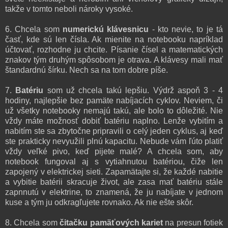
takže v tomto neboli nároky vysoké.
6. Chcela som
numerickú klávesnicu
- kto nevie, to je tá
časť, kde sú len čísla. Ak mienite na notebooku napríklad
účtovať, rozhodne ju chcite. Písanie čísel a matematických
znakov tým druhým spôsobom je otrava. A klávesy mali mať
štandardnú šírku. Nech sa na tom dobre píše.
7.
Batériu
som už chcela takú lepšiu. Výdrž aspoň 3 - 4
hodiny, najlepšie bez pamäte nabíjacích cyklov. Neviem, či
už všetky notebooky nemajú takú, ale bolo to dôležité. Nie
vždy máte možnosť dobiť batériu naplno. Lenže vybitím a
nabitím ste sa zbytočne pripravili o celý jeden cyklus, aj keď
ste prakticky nevyužili plnú kapacitu. Nebude vám ľúto platiť
vždy veľké pivo, keď pijete malé? A chcela som, aby
notebook fungoval aj s vytiahnutou batériou, čiže len
zapojený v elektrickej sieti. Zapamätajte si, že každé nabitie
a vybitie batérii skracuje život, ale zasa mať batériu stále
zapnnutú v elektrine, to znamená, že ju nabíjate v jednom
kuse a tým ju odkragľujete rovnako. Ak nie ešte skôr.
8. Chcela som
čitačku pamäťových kariet
na presun fotiek