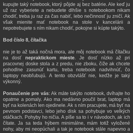
kupujte taký notebook, ktorý pôjde aj bez batérie. Ale keď ju
už raz vyberiete a nebudete dlhšie s notebookom nikam
chodiť, treba ju raz za čas nabiť, lebo nečinnosť ju zničí. Ak
však mienite mať notebook na stole v kancelárii a
nepotrebujete s ním nikam chodiť, pokojne si kúpte takýto.
Bod číslo 8, čítačka
nie je to až taká nočná mora, ale môj notebook má čítačku
na dosť
nepraktickom mieste
. Je dosť nízko až pri
pracovnej doske stola a z predu, nie zboku, čiže ak chcete
pohodlne zasunúť kartu, treba notebook nadvihnúť, čo
laptopy neobľubujú. A tento obzvlášť nie, keďže je taký
výkonný.
Ponaučenie pre vás
: Ak máte takýto notebook, dvíhajte ho
opatrne a pomaly. Ako ma nedávno poučil brat, laptop má
byť na kolenách len ojedinele. Ak s ním pracujete, má byť na
pevnom podstavci, lebo jeho disk sa pohybuje vo veĺkých
otáčkach. Pohyby ho ničia. A píše sa to i v návodoch, ak ich
čítate. Ja sa teda hýbem minimálne, mám totiž vyložené
nohy, aby mi neopúchali a tak je notebook stále napevno a