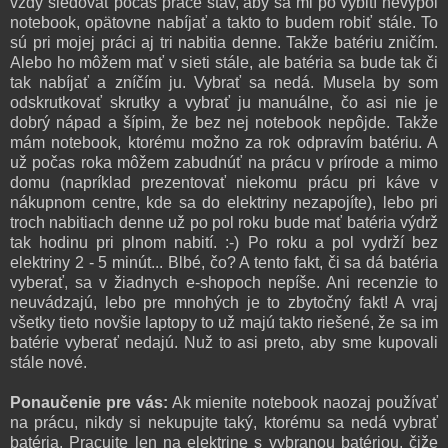
vždy sledovať počas práce stav, aby sa mi po vybití nevypol
notebook, opätovne nabíjať a takto to budem robiť stále. To
sú pri mojej práci aj tri nabitia denne. Takže batériu zničím.
Alebo ho môžem mať v sieti stále, ale batéria sa bude tak či
tak nabíjať a zníčím ju. Vybrať sa nedá. Musela by som
odskrutkovať skrutky a vybrať ju manuálne, čo asi nie je
dobrý nápad a šípim, že bez nej notebook nepôjde. Takže
mám notebook, ktorému možno za rok odpravím batériu. A
už počas roka môžem zabudnúť na prácu v prírode a mimo
domu (napríklad prezentovať niekomu prácu pri káve v
nákupnom centre, kde sa do elektriny nezapojíte), lebo pri
troch nabitiach denne už po pol roku bude mať batéria výdrž
tak hodinu pri plnom nabití. :-) Po roku a pol vydrží bez
elektriny 2 - 5 minút... Blbé, čo? A tento fakt, či sa dá batéria
vyberať, sa v žiadnych e-shopoch nepíše. Ani recenzie to
neuvádzajú, lebo pre mnohých je to zbytočný fakt! A vraj
všetky tieto novšie laptopy to už majú takto riešené, že sa im
batérie vyberať nedajú. Nuž to asi preto, aby sme kupovali
stále nové.
Ponaučenie pre vás:
Ak mienite notebook naozaj používať
na prácu, nikdy si nekupujte taký, ktorému sa nedá vybrať
batéria. Pracujte len na elektrine s vybranou batériou, čiže