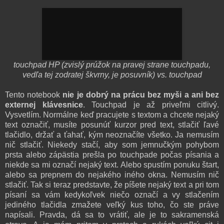
touchpad HP (zvislý prúžok na pravej strane touchpadu,
vedľa tej zodratej škvrny, je posuvník) vs. touchpad
Tento notebook
nie je dobrý na prácu bez myši a ani bez
externej klávesnice
. Touchpad je až priveľmi citlivý.
Vysvetlím. Normálne keď pracujete s textom a chcete nejaký
text označiť, musíte posunúť kurzor pred text, stlačiť ľavé
tlačidlo, držať a ťahať, kým neoznačíte všetko. Ja nemusím
nič stlačiť. Niekedy stačí, aby som jemnučkým pohybom
prsta alebo zápästia prešla po touchpade počas písania a
niekde sa mi označí nejaký text. Alebo spustím ponuku štart,
alebo sa prepnem do nejakého iného okna. Nemusím nič
stlačiť. Tak si teraz predstavte, že píšete nejaký text a pri tom
písaní sa vám kedykoľvek niečo označí a vy stlačením
jediného tlačidla zmažete veľký kus toho, čo ste práve
napísali. Pravda, dá sa to vrátiť, ale je to sakramenská