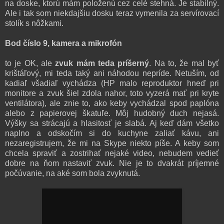
na doske, ktorú mám položenú cez celé stehná. Je stabilný.
Ale i tak som niekdajšiu dosku teraz vymenila za servírovací
stolík s nôžkami.
Bod číslo 9, kamera a mikrofón
to je OK, ale
zvuk mám teda príšerný
. Na to, že mal byť
krištáľový, mi teda taký ani náhodou nepríde. Netuším, od
kadiaľ všadiaľ vychádza (HP malo reproduktor hneď pri
monitore a zvuk šiel zdola nahor, toto vyzerá mať pri kryte
ventilátora), ale znie to, ako keby vychádzal spod paplóna
alebo z papierovej škatuľe. Môj hudobný duch nejasá.
Výšky sa strácajú a hlasitosť je slabá. Aj keď dám všetko
naplno a odskočím si do kuchyne zaliať kávu, ani
nezaregistrujem, že mi na Skype niekto píše. A keby som
chcela spraviť a zostrihať nejaké video, nebudem vedieť
dobre na ňom nastaviť zvuk. Nie je to dvakrát príjemné
počúvanie, na aké som bola zvyknutá.