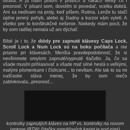
otrava. A ja mám pritom v prstoch a rukách veľký cit i
presnosť. V písaní som, dovolím si povedať, vcelku dobrá.
Ani sa nedívam na prsty, keď píšem. Rutina. Lenže tu stačí
úplne jemný pohyb, alebo aj žiadny a kurzor vám vyletí. A
všetko pre to konštrukčné riešenie. Niekedy mám pocit, že
by som radšej nemala už ani dýchať.
Blbé je i to, že
diódy pre zapnuté klávesy Caps Lock,
Scroll Lock a Num Lock sú na boku počítača
a nie
priamo pri klávesách. Menšia pravdepodobnosť, že si
nevšimnete omylom zapnuté/vypnuté tlačidlo. Ja, čo sa
všade musím prihlasovať a všade mať silné heslá s veľkými,
malými písmenkami i číslicami... to nevítam. Ale tak to sa mi
našťastie stáva menej, že by som niečo
zablokovala...presnosť...
kontrolky zapnutých kláves na HP vs. kontrolky na novom
laptope (BTW: čitačka pamäťových kariet je pod nimi)