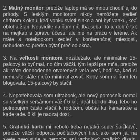
2.
Matný monitor
, pretože laptop má so mnou chodiť aj do
prírody. S lesklým monitorom nikdy nemôžete sedieť
chrbtom k oknu, keď vonku svieti slnko a ani byť vonku, keď
obloha žiari. Neuvidíte na ňom nič. Iba seba. To je dobré tak
na mejkap a úpravu účesu, ale nie na prácu v teréne. Ak
máte s notebookom sedieť v konferenčnej miestosti,
nebudete sa predsa pýtať preč od okna.
3. Na
veľkosti monitora
nezáležalo, ale minimálne 15-
palcový to byť mal, no čím väčší, tým lepší pre mňa, pretože
ak máte dennodenne otvorených veľa vecí, hodí sa, keď si
nemusíte stále niečo minimalizovať. Keby som na ňom len
blogovala, 15-palcový by stačil.
4. Nepotrebovala som ultrabook, ale nový pomocník nemal
so všetkým sersámom vážiť 6 kíl, ideál bol
do 4kg
, lebo ho
potrebujem často vláčiť k rodičom, občas ku kamarátke a
kade tade. 6 kíl je naozaj dosť.
5.
Grafickú kartu
mi nebolo treba nejakú super špičkovú,
pretože väčší odporca počítačových hier, ako som ja, na
svete neexistuje a nerobím ani vrcholový grafický dizajn,