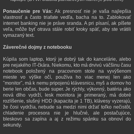
Ponaučenie pre Vás:
Ak presnosť nie je vaša najlepšia
vlastnosť a často triafate vedľa, bacha na to. Zablokovať
internet banking nie je práve sranda. A pri písaní, ak píšete
veľa, môže byť otrava stále robiť kroky späť, aby ste vrátili
vymazaný text.
Záverečné dojmy z notebooku
Kúpila som laptop, ktorý je dobrý tak do kancelárie, alebo
pre nejakého IT-čkára. Niekomu, kto má drvivú väčšinu času
notebook položený na pracovnom stole na vyvýšenom
mieste vo výške očí, používa ho viac menej len ako
"monitor", má k nemu pripojenú klávesnicu, myš a domov ho
berie len občas, bude super. Je rýchly, výkonný, batéria ako
nová dlho vydrží, lesk monitora je primeraný, má dobré
rozlíšenie, slušný HDD (kapacita je 1 TB), klávesy vyzerajú,
že čosi vydržia, nebude sa medzi nimi držať toľko nečistôt,
chladenie procesora nie je hlučné, ale postačujúce,
bleskovo sa zapína a aj z režimu spánku sa obnoví do
sekundy.