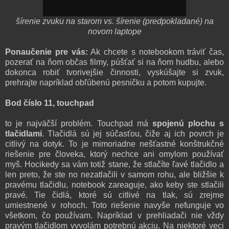
šírenie zvuku na starom vs. šírenie (predpokladané) na
novom laptope
Ponaučenie pre vás:
Ak chcete s notebookom tráviť čas,
pozerať na ňom občas filmy, púšťať si na ňom hudbu, alebo
dokonca robiť tvorivejšie činnosti, vyskúšajte si zvuk,
prehrajte napríklad obľúbenú pesničku a potom kupujte.
Bod číslo 11, touchpad
to je najväčší problém. Touchpad má
spojenú plochu s
tlačidlami
. Tlačidlá sú jej súčasťou, čiže aj ich povrch je
citlivý na dotyk. To je mimoriadne nešťastné konštrukčné
riešenie pre človeka, ktorý nechce ani omylom používať
myš. Hocikedy sa vám totiž stane, že stlačíte ľavé tlačidlo a
len preto, že ste no nezatlačili v samom rohu, ale bližšie k
pravému tlačidlu, notebook zareaguje, ako keby ste stlačili
pravé. Tie čidlá, ktoré sú citlivé na tlak, sú zrejme
umiestnené v rohoch. Toto riešenie navyše nefunguje vo
všetkom, čo používam. Napríklad v prehliadači nie vždy
pravým tlačidlom vyvolám potrebnú akciu. Na niektoré veci