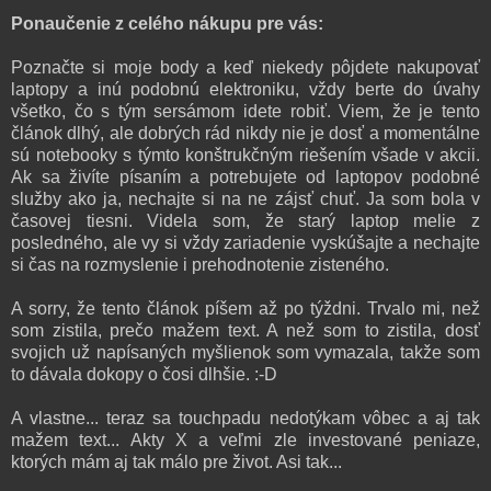
Ponaučenie z celého nákupu pre vás:
Poznačte si moje body a keď niekedy pôjdete nakupovať
laptopy a inú podobnú elektroniku, vždy berte do úvahy
všetko, čo s tým sersámom idete robiť. Viem, že je tento
článok dlhý, ale dobrých rád nikdy nie je dosť a momentálne
sú notebooky s týmto konštrukčným riešením všade v akcii.
Ak sa živíte písaním a potrebujete od laptopov podobné
služby ako ja, nechajte si na ne zájsť chuť. Ja som bola v
časovej tiesni. Videla som, že starý laptop melie z
posledného, ale vy si vždy zariadenie vyskúšajte a nechajte
si čas na rozmyslenie i prehodnotenie zisteného.
A sorry, že tento článok píšem až po týždni. Trvalo mi, než
som zistila, prečo mažem text. A než som to zistila, dosť
svojich už napísaných myšlienok som vymazala, takže som
to dávala dokopy o čosi dlhšie. :-D
A vlastne... teraz sa touchpadu nedotýkam vôbec a aj tak
mažem text... Akty X a veľmi zle investované peniaze,
ktorých mám aj tak málo pre život. Asi tak...