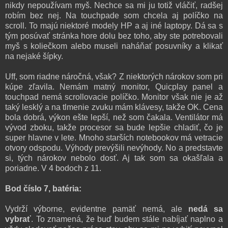
nikdy nepoužívam myš. Nechce sa mi ju totiž vláčiť, radšej
robím bez nej. Na touchpade som chcela aj políčko na
scroll. To majú niektoré modely HP a aj iné laptopy. Dá sa s
tým posúvať stránka hore dolu bez toho, aby ste potrebovali
myš s koliečkom alebo museli naháňať posuvníky a klikať
na nejaké šípky.
Uff, som riadne náročná, však? Z niektorých nárokov som pri
kúpe zľavila. Nemám matný monitor, Quicplay panel a
touchpad nemá scrollovacie políčko. Monitor však nie je až
taký lesklý a na tlmenie zvuku mám klávesy, takže OK. Cena
bola dobrá, výkon ešte lepší, než som čakala. Ventilátor má
vývod zboku, takže procesor sa bude lepšie chladiť, čo je
super hlavne v lete. Mnoho starších notebookov má vetracie
otvory odspodu. Výhody prevýšili nevýhody. No a predstavte
si, tých nárokov nebolo dosť. Aj tak som sa okašľala a
poriadne. V 4 bodoch z 11.
Bod číslo 7, batéria:
Vydrží výborne, evidentne pamäť nemá, ale
nedá sa
vybrať
. To znamená, že buď budem stále nabíjať naplno a