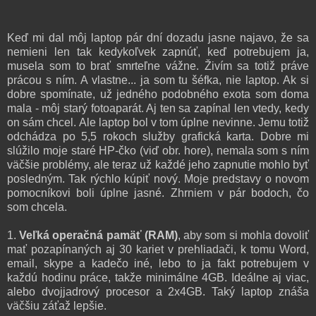
Keď mi dal môj laptop pár dní dozadu jasne najavo, že sa
nemieni len tak kedykoľvek zapnúť, keď potrebujem ja,
musela som to brať smrteľne vážne. Živím sa totiž práve
prácou s ním. A vlastne... ja som tu šéfka, nie laptop. Ak si
dobre spomínate, už jedného podobného exota som doma
mala - môj starý fotoaparát. Aj ten sa zapínal len vtedy, kedy
on sám chcel. Ale laptop bol v tom úplne nevinne. Jemu totiž
odchádza po 5,5 rokoch služby grafická karta. Dobre mi
slúžilo moje staré HP-čko (viď obr. hore), nemala som s ním
väčšie problémy, ale teraz už každé jeho zapnutie mohlo byť
posledným. Tak rýchlo kúpiť nový. Moje predstavy o novom
pomocníkovi boli úplne jasné. Zhrniem v pár bodoch, čo
som chcela.
1.
Veľká operačná pamäť (RAM)
, aby som si mohla dovoliť
mať pozapínaných aj 30 kariet v prehliadači, k tomu Word,
email, skype a kadečo iné, lebo to ja fakt potrebujem v
každú hodinu práce, takže minimálne 4GB. Ideálne aj viac,
alebo dvojjadrový procesor a 2x4GB. Taký laptop znáša
väčšiu záťaž lepšie.