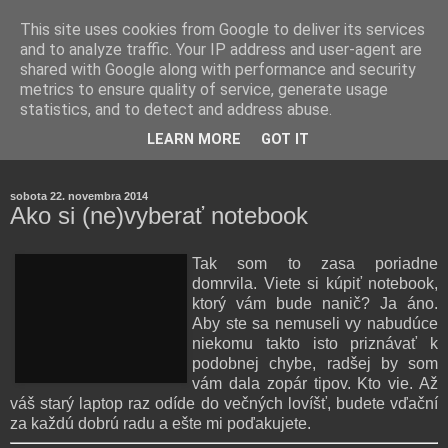
This site uses cookies from Google to deliver its services
and to analyze traffic. Your IP address and user-agent are
shared with Google along with performance and security
metrics to ensure quality of service, generate usage
statistics, and to detect and address abuse.
Farmaceutická laborantka hodnotí zloženie kozmetiky,
LEARN MORE
GOT IT
rozoberá témy o zdraví, živote a všetko možné.
sobota 22. novembra 2014
Ako si (ne)vyberať notebook
Tak som to zasa poriadne
domrvila. Viete si kúpiť notebook,
ktorý vám bude nanič? Ja áno.
Aby ste sa nemuseli vy nabudúce
niekomu takto isto priznávať k
podobnej chybe, radšej by som
vám dala zopár tipov. Kto vie. Až
váš starý laptop raz odíde do večných lovíšť, budete vďační
za každú dobrú radu a ešte mi poďakujete.