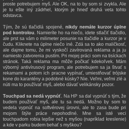
proste potrebujem myš. Ale OK, na to by som si zvykla. Ale
je tu ešte iný zádrhel, ktorým je hneď druhá veta tohto
odstavca.
Tým, že sú tlačidlá spojené,
nikdy nemáte kurzor úplne
pod kontrolou
. Namieríte ho na niečo, idete stlačiť tlačidlo,
ale prst sa vám o milimeter posunie na tlačidle a kurzor je v
čudu. Kliknete na úplne niečo iné. Zdá sa to ako maličkosť,
ale dajme tomu, že mi vyskočí zavírovaná reklama a ja ju
namiesto zatvorenia pustím. Pri mojej práci som na tisíckach
stránok. Taká reklama ma môže počkať kdekoľvek. Mám
výborný antivírusový program, ale potrebujem sa ja štvať s
rekamami a potom ich pracne vypínať, umiestňovať trójske
kone do karantény a podobné kúsky? Nie. Veľmi, veľmi zlé a
núti ma to používať myš, alebo dávať velikánsky pozor.
Touchpad sa nedá vypnúť
. Na HP sa dal vypnúť s tým, že
budem používať myš, ale tu sa nedá. Možno by som to
vedela vypnúť na softvérovej úrovni, ale to zasa bude pri
mojom štýle práce nepohodlné. Mne sa isté veci
touchpadom robia lepšie než s myšou (napríklad kreslenie)
a kde v parku budem behať s myškou?