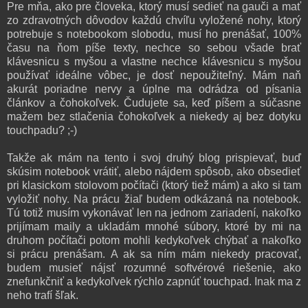
Pre mňa, ako pre človeka, ktorý musí sedieť na gauči a mať
zo zdravotných dôvodov každú chvíľu vyložené nohy, ktorý
potrebuje s notebookom slobodu, musí ho prenášať, 100%
času na ňom píše texty, nechce so sebou všade brať
klávesnicu s myšou a vlastne nechce klávesnicu s myšou
používať ideálne vôbec, je dosť nepoužiteľný. Mám naň
akurát poriadne nervy a úplne ma odrádza od písania
článkov a čohokoľvek. Čudujete sa, keď píšem a súčasne
mažem bez stlačenia čohokoľvek a niekedy aj bez dotyku
touchpadu? ;-)
Takže ak mám na tento i svoj druhý blog prispievať, buď
skúsim notebook vrátiť, alebo nájdem spôsob, ako obsedieť
pri klasickom stolovom počítači (ktorý tiež mám) a ako si tam
vyložiť nohy. Na prácu žiaľ budem odkázaná na notebook.
Tú totiž musím vykonávať len na jednom zariadení, nakoľko
prijímam maily a ukladám mnohé súbory, ktoré by mi na
druhom počítači potom mohli kedykoľvek chýbať a nakoľko
si prácu prenášam. A ak sa ním mám niekedy pracovať,
budem musieť nájsť rozumné softvérové riešenie, ako
znefunkčniť a kedykoľvek rýchlo zapnúť touchpad. Inak ma z
neho trafí šľak.