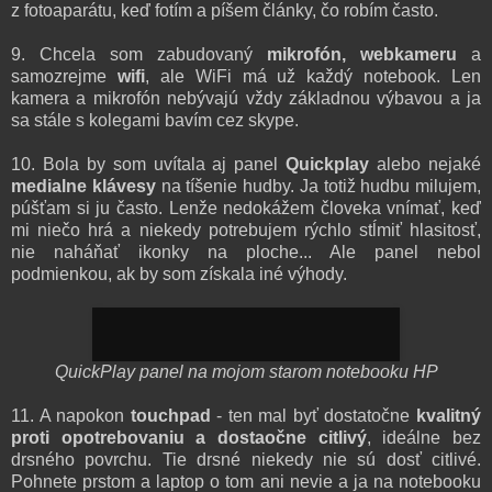
z fotoaparátu, keď fotím a píšem články, čo robím často.
9. Chcela som zabudovaný
mikrofón, webkameru
a
samozrejme
wifi
, ale WiFi má už každý notebook. Len
kamera a mikrofón nebývajú vždy základnou výbavou a ja
sa stále s kolegami bavím cez skype.
10. Bola by som uvítala aj panel
Quickplay
alebo nejaké
medialne klávesy
na tíšenie hudby. Ja totiž hudbu milujem,
púšťam si ju často. Lenže nedokážem človeka vnímať, keď
mi niečo hrá a niekedy potrebujem rýchlo stĺmiť hlasitosť,
nie naháňať ikonky na ploche... Ale panel nebol
podmienkou, ak by som získala iné výhody.
QuickPlay panel na mojom starom notebooku HP
11. A napokon
touchpad
- ten mal byť dostatočne
kvalitný
proti opotrebovaniu a dostaočne citlivý
, ideálne bez
drsného povrchu. Tie drsné niekedy nie sú dosť citlivé.
Pohnete prstom a laptop o tom ani nevie a ja na notebooku