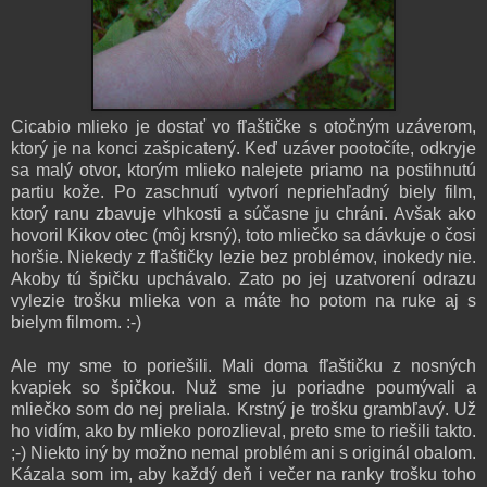
Cicabio mlieko je dostať vo fľaštičke s otočným uzáverom,
ktorý je na konci zašpicatený. Keď uzáver pootočíte, odkryje
sa malý otvor, ktorým mlieko nalejete priamo na postihnutú
partiu kože. Po zaschnutí vytvorí nepriehľadný biely film,
ktorý ranu zbavuje vlhkosti a súčasne ju chráni. Avšak ako
hovoril Kikov otec (môj krsný), toto mliečko sa dávkuje o čosi
horšie. Niekedy z fľaštičky lezie bez problémov, inokedy nie.
Akoby tú špičku upchávalo. Zato po jej uzatvorení odrazu
vylezie trošku mlieka von a máte ho potom na ruke aj s
bielym filmom. :-)
Ale my sme to poriešili. Mali doma fľaštičku z nosných
kvapiek so špičkou. Nuž sme ju poriadne poumývali a
mliečko som do nej preliala. Krstný je trošku grambľavý. Už
ho vidím, ako by mlieko porozlieval, preto sme to riešili takto.
;-) Niekto iný by možno nemal problém ani s originál obalom.
Kázala som im, aby každý deň i večer na ranky trošku toho