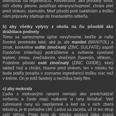
orientovať na regeneráciu. Resveratrol, ako prírodný fenol,
ničí všetky plesne, posilňuje obranyschopnosť, chráni pleť
pred slnkom, starnutím. Meď pôsobí proti baktériám a trošku
nám prípravky sfarbuje do hnedastého odtieňa.
b) aby všetky vplyvy z okolia na ňu pôsobili ako
dráždiace podnety
Tomu sa samozrejme úplne nevyhneme, keďže je naše
životné prostredie také, aké je, ale
manitol
(MANITOL) a
zinok, konkrétne
sulfát zinočnatý
(ZINC SULFATE) aspoň
čiastočne zmierňujú podráždenie a svrbenie vyvolané
teplom, zimou, znečistením, slnečným žiarením, vlhkom...
Podobne pôsobí
oxid zinočnatý
(ZINC OXIDE), ktorý
taktiež hojí a chráni, hlavne pred slnkom, len v mlieku ho
bude podľa poradia v zozname ingrediencií trošku viac než
v kréme. On je totiž farebný a necháva biely film.
c) aby mokvala
Ľudia s mokvavými ranami nemajú ako predchádzať
svrbeniu a často majú nutkanie si rany škriabať. Veď
zahnisané rany sú nepríjemné a keď sa v nich zberá
tekutina, je to poriadne cítiť. Ledva sa zacelia, už si ten strup
celý strhnú. Preto bola do mlieka pridaná látka zvaná