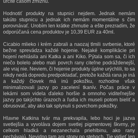
určite časom zmiznú.
Hodnotiť produkty na stupnici nejdem. Jednak nemám
takúto stupnicu a jednak ich nemám momentálne s čím
porovnávať. Urobím len krátke zhrnutie a ešte prezradím, že
odporúčaná cena produktov je 10,39 EUR za 40ml.
Cicabio mlieko i krém zabrali a naozaj tlmili svrbenie, ktoré
bežne sprevádza každé hojenie. Nejaké komplikácie pri
hojení nehlásila ani Katka a ani Kiko. Pýtala som sa, či ich
niečo bolelo alebo mali povrch rany citeľne podráždenejší,
ale vraj nie. Neviem, či hojenie produkty úplne urýchlili, to sa
nikdy nedá dopredu predpokladať, pretože každá rana je iná
a každý človek má inú pokožku, rozhodne však
minimalizovali jazvy po zacelení tkanív. Počas práce v
lekárni som videla ďaleko horšie a omnoho viditeľnejšie
jazvy po takýchto úrazoch a ľudia ich museli potom bieliť a
obrusovať, aby ako tak splynuli s povrchom pokožky.
Hlavne Katkina tvár ma prekvapila, lebo hoci je jazva
svetlejšia a vyvoláva dojem svetlej pigmentovej škvrny, je
celkom hladká a nezanechala priehlbinu, ako rany
nechávajú. Nevidno tam ani stopy po stehoch. Tie vidieť len