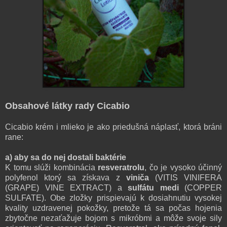
Obsahové látky rady Cicabio
Cicabio krém i mlieko je ako priedušná náplasť, ktorá bráni
rane:
a) aby sa do nej dostali baktérie
K tomu slúži kombinácia
resveratrolu
, čo je vysoko účinný
polyfenol ktorý sa získava z
viniča
(VITIS VINIFERA
(GRAPE) VINE EXTRACT) a
sulfátu medi
(COPPER
SULFATE). Obe zložky prispievajú k dosiahnutiu vysokej
kvality uzdravenej pokožky, pretože tá sa počas hojenia
zbytočne nezaťažuje bojom s mikróbmi a môže svoje sily