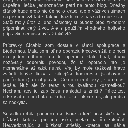
úspešná liečba jednoznačne patrí na tento blog. Dnešný
článok bude preto nie úplne o kráse, ale o vážnych ujmách
na peknom vzhľade. Takmer každému z nás sa to môže stať.
Stačí malý úraz a jeho následky si budete pred zrkadlom
pripomínať celý život. Ale s použitím vhodného hojivého
prípravku nemusia byť až také zlé.
Prípravky Cicabio som dostala v rámci spolupráce s
Biodermou. Mala som ísť na operáciu kŕčových žíl, ale hoci
ma jeden odborník na tú operáciu stále hnal, druhý
nezávislý odborník povedal, že tá operácia nie je
momentálne až taká nutná. Vraj by moje ťažkosti hravo
zvládli lepšie lieky a silnejšia kompresia (sťahovanie
pančuchami) a mal pravdu. Čo mi zmenil lieky, je to o dosť
lepšie. Nuž ale čo teraz s tou kvalitnou kozmetikou?
Nechám, aby ju zub času nahlodal a zničil? Príležitosť
odskúšať ich nechala na seba čakať takmer rok, ale predsa
sa naskytla.
Susedka robila poriadok na dvore a keď bola skrčená v
blízkosti koterca pre ich psíka, niekto na ňu zakričal.
Neuvedomujúc si blízkosť striešky koterca sa náhle