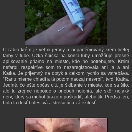
Cicabio krém je veľmi jemný a neparfémovaný krém bielej
farby v tube. Úzka špička na konci tuby umožňuje presné
aplikovanie priamo na miesto, kde ho potrebujete. Krém
nefarbí, respektíve som to nezaregistrovala ani ja a ani
Katka. Je príjemný na dotyk a celkom rýchlo sa vstrebáva.
"Ranu mierne chladí a tá potom naozaj nesvrbí", tvrdí Katka.
Jediné, čo ešte občas cíti, je šklbanie v mieste, kde sa šilo,
ale tu zrejme nepôjde o priebeh hojenia, ale skôr nejaký
nerv, ktorý sa mohol úrazom poškodiť, alebo tik. Predsa len,
bola to dosť bolestivá a stresujúca záležitosť.