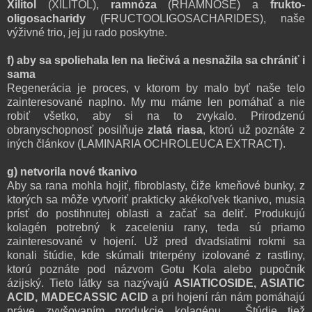
Xilitol
(XILITOL),
ramnóza
(RHAMNOSE) a
frukto-
oligosacharidy
(FRUCTOOLIGOSACHARIDES), naše
výživné trio, jej ju rado poskytne.
f) aby sa spoliehala len na liečivá a nesnažila sa chrániť i
sama
Regenerácia je proces, v ktorom by malo byť naše telo
zainteresované naplno. My mu máme len pomáhať a nie
robiť všetko, aby si na to zvykalo. Prirodzenú
obranyschopnosť posilňuje
zlatá riasa
, ktorú už poznáte z
iných článkov (LAMINARIA OCHROLEUCA EXTRACT).
g) netvorila nové tkanivo
Aby sa rana mohla hojiť, fibroblasty, čiže kmeňové bunky, z
ktorých sa môže vytvoriť prakticky akékoľvek tkanivo, musia
prísť do postihnutej oblasti a začať sa deliť. Produkujú
kolagén potrebný k zaceleniu rany, teda sú priamo
zainteresované v hojení. Už pred dvadsiatimi rokmi sa
konali štúdie, kde skúmali triterpény izolované z rastliny,
ktorú poznáte pod názvom Gotu Kola alebo pupočník
ázijský.
Tieto látky sa nazývajú
ASIATICOSIDE, ASIATIC
ACID, MADECASSIC ACID
a pri hojení rán nám pomáhajú
práve zvyšovaním produkcie kolagénu. Štúdie tiež