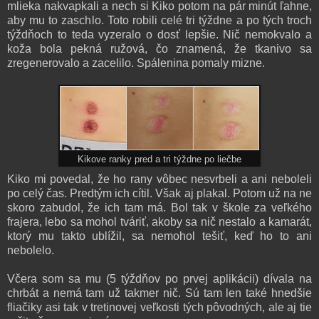
mlieka nakvapkali a nech si Kiko potom na pár minút ľahne,
aby mu to zaschlo. Toto robili celé tri týždne a po tých troch
týždňoch to teda vyzeralo o dosť lepšie. Nič nemokvalo a
koža bola pekná ružová, čo znamená, že tkanivo sa
zregenerovalo a zacelilo. Spálenina pomaly mizne.
Kikove ranky pred a tri týždne po liečbe
Kiko mi povedal, že ho rany vôbec nesvrbeli a ani neboleli
po celý čas. Predtým ich cítil. Však aj plakal. Potom už na ne
skoro zabudol, že ich tam má. Bol tak v škole za veľkého
frajera, lebo sa mohol tváriť, akoby sa nič nestalo a kamarát,
ktorý mu takto ublížil, sa nemohol tešiť, keď ho to ani
nebolelo.
Včera som sa mu (5 týždňov po prvej aplikácii) dívala na
chrbát a nemá tam už takmer nič. Sú tam len také hnedšie
fliačiky asi tak v tretinovej veľkosti tých pôvodných, ale aj tie