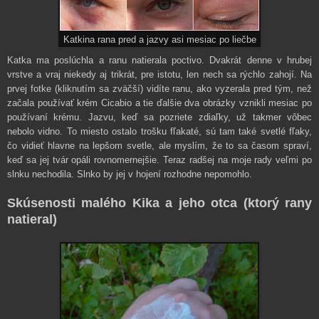
Katkina rana pred a jazvy asi mesiac po liečbe
Katka ma poslúchla a ranu natierala poctivo.
Dvakrát denne v hrubej
vrstve a vraj niekedy aj trikrát, pre istotu, len nech sa rýchlo zahojí. Na
prvej fotke (kliknutím sa zväčší) vidíte ranu, ako vyzerala pred tým, než
začala používať krém Cicabio a tie ďalšie dva obrázky vznikli mesiac po
používaní krému. Jazvu, keď sa pozriete zdiaľky, už takmer vôbec
nebolo vidno. To miesto ostalo trošku fľakaté, sú tam také svetlé fľaky,
čo vidieť hlavne na lepšom svetle, ale myslím, že to sa časom spraví,
keď sa jej tvár opáli rovnomernejšie. Teraz radšej na moje rady veľmi po
slnku nechodila. Slnko by jej v hojení rozhodne nepomohlo.
Skúsenosti malého Kika a jeho otca (ktorý rany
natieral)