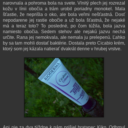
narovnala a pohroma bola na svete. Vlnitý plech jej rozrezal
kožu v línii obočia a trám urobil poriadny monokel. Mala
šťastie, že neprišla o oko, ale bola veľmi nešťastná. Dosť
nepodarene jej rastie obočie a už bola šťastná, že nejaké
má a teraz toto? To posledné, po čom túžila, bola jazva
namiesto obočia. Sedem stehov ale nejakú jazvu nechá
určite. Rana jej nemokvala, ale nemala ju prelepenú. Ľahko
by sa tam mohli dostať baktérie. Dostala preto Cicabio krém,
ktorý som jej kázala natierať dvakrát denne v hrubej vrstve.
Ani nie za dva týždne k nám prišiel bratanec Kiko. Odhrnul