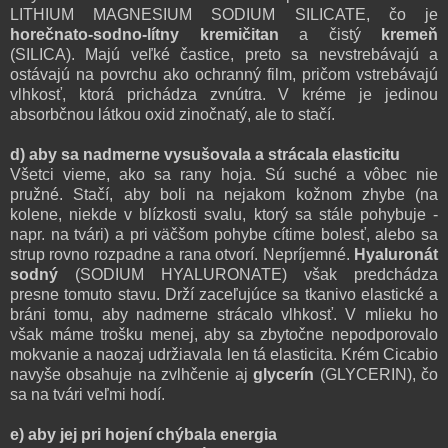
LITHIUM MAGNESIUM SODIUM SILICATE, čo je
horečnato-sodno-lítny kremičitan
a čistý
kremeň
(SILICA). Majú veľké častice, preto sa nevstrebávajú a
ostávajú na povrchu ako ochranný film, pričom vstrebávajú
vlhkosť, ktorá prichádza zvnútra. V kréme je jedinou
absorbčnou látkou oxid zinočnatý, ale to stačí.
d) aby sa nadmerne vysušovala a strácala elasticitu
Všetci vieme, ako sa rany hoja. Sú suché a vôbec nie
pružné. Stačí, aby boli na nejakom kožnom zhybe (na
kolene, niekde v blízkosti svalu, ktorý sa stále pohybuje -
napr. na tvári) a pri väčšom pohybe cítime bolesť, alebo sa
strup rovno rozpadne a rana otvorí. Nepríjemné.
Hyaluronát
sodný
(SODIUM HYALURONATE) však predchádza
presne tomuto stavu. Drží zaceľujúce sa tkanivo elastické a
bráni tomu, aby nadmerne strácalo vlhkosť. V mlieku ho
však máme trošku menej, aby sa zbytočne nepodporovalo
mokvanie a naozaj udržiavala len tá elasticita. Krém Cicabio
navyše obsahuje na zvlhčenie aj
glycerín
(GLYCERIN), čo
sa na tvári veľmi hodí.
e) aby jej pri hojení chýbala energia