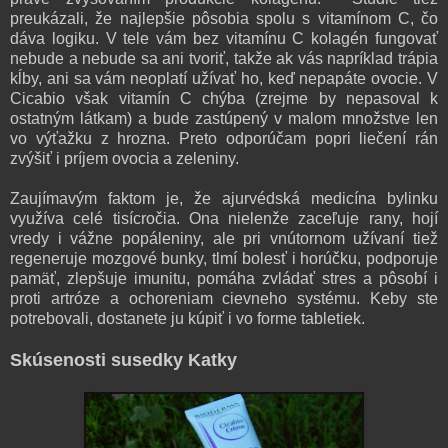
preukázali, že najlepšie pôsobia spolu s vitamínom C, čo
dáva logiku. V tele vám bez vitamínu C kolagén fungovať
nebude a nebude sa ani tvoriť, takže ak vás napríklad trápia
kĺby, ani sa vám neoplatí užívať ho, keď nepapáte ovocie. V
Cicabio však vitamín C chýba (zrejme by nepasoval k
ostatným látkam) a bude zastúpený v malom množstve len
vo výťažku z hrozna. Preto odporúčam popri liečení rán
zvýšiť i príjem ovocia a zeleniny.
Zaujímavým faktom je, že ajurvédská medicína bylinku
využíva celé tisícročia. Ona nielenže zaceľuje rany, hojí
vredy i vážne popáleniny, ale pri vnútornom užívaní tiež
regeneruje mozgové bunky, tlmí bolesť i horúčku, podporuje
pamäť, zlepšuje imunitu, pomáha zvládať stres a pôsobí i
proti artróze a ochoreniam cievneho systému. Keby ste
potrebovali, dostanete ju kúpiť i vo forme tabletiek.
Skúsenosti susedky Katky