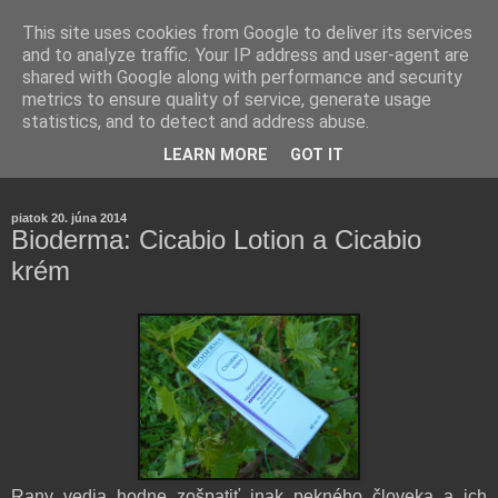
This site uses cookies from Google to deliver its services
and to analyze traffic. Your IP address and user-agent are
shared with Google along with performance and security
metrics to ensure quality of service, generate usage
statistics, and to detect and address abuse.
Farmaceutická laborantka hodnotí zloženie kozmetiky,
LEARN MORE
GOT IT
rozoberá témy o zdraví, živote a všetko možné.
piatok 20. júna 2014
Bioderma: Cicabio Lotion a Cicabio
krém
Rany vedia hodne zošpatiť inak pekného človeka a ich