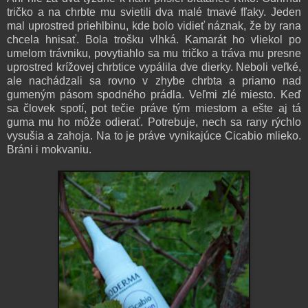
tričko a na chrbte mu svietili dva malé tmavé fľaky. Jeden
mal uprostred priehlbinu, kde bolo vidieť náznak, že by rana
chcela hnisať. Bola trošku vlhká. Kamarát ho vliekol po
umelom trávniku, povytiahlo sa mu tričko a tráva mu presne
uprostred krížovej chrbtice vypálila dve dierky. Neboli veľké,
ale nachádzali sa rovno v zhybe chrbta a priamo nad
gumeným pásom spodného prádla. Veľmi zlé miesto. Keď
sa človek spotí, pot tečie práve tým miestom a ešte aj tá
guma mu ho môže odierať. Potrebuje, nech sa rany rýchlo
vysušia a zahoja. Na to je práve vynikajúce Cicabio mlieko.
Bráni i mokvaniu.