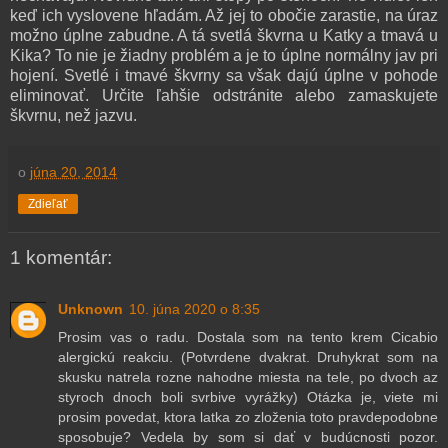
keď ich vyslovene hľadám. Až jej to obočie zarastie, na úraz
možno úplne zabudne. A tá svetlá škvrna u Katky a tmavá u
Kika? To nie je žiadny problém a je to úplne normálny jav pri
hojení. Svetlé i tmavé škvrny sa však dajú úplne v pohode
eliminovať. Určite ľahšie odstránite alebo zamaskujete
škvrnu, než jazvu.
o
júna 20, 2014
Zdieľať
1 komentár:
Unknown
10. júna 2020 o 8:35
Prosim vas o radu. Dostala som na tento krem Cicabio
alergickú reakciu. (Potvrdene dvakrat. Druhykrat som na
skusku natrela rozne nahodne miesta na tele, po dvoch az
styroch dnoch boli svrbive vyrážky) Otázka je, viete mi
prosim povedat, ktora latka zo zloženia toto pravdepodobne
sposobuje? Vedela by som si dať v budúcnosti pozor.