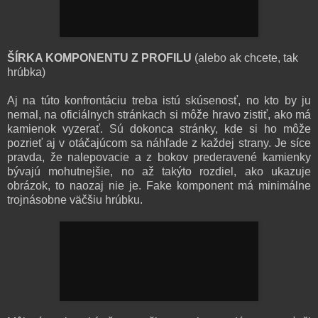
ŠÍRKA KOMPONENTU
Z PROFILU
(alebo ak chcete, tak
hrúbka)
Aj na túto konfrontáciu treba istú skúsenosť, no kto by ju
nemal, na oficiálnych stránkach si môže hravo zistiť, ako má
kamienok vyzerať. Sú dokonca stránky, kde si ho môže
pozrieť aj v otáčajúcom sa náhľade z každej strany. Je síce
pravda, že nalepovacie a z bokov prederavené kamienky
bývajú mohutnejšie, no až takýto rozdiel, ako ukazuje
obrázok, to naozaj nie je. Fake komponent má minimálne
trojnásobne väčšiu hrúbku.