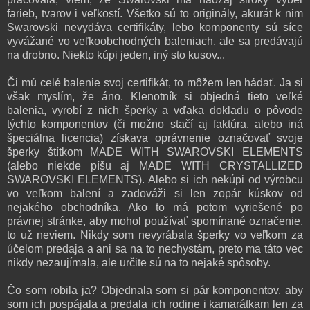
farieb, tvarov i veľkostí. Všetko sú to originály, akurát k nim
Swarovski nevydáva certifikáty, lebo komponenty sú síce
vyvážané vo veľkoobchodných baleniach, ale sa predávajú
na drobno. Niekto kúpi jeden, iný sto kusov...
Či mú celé balenie svoj certifikát, to môžem len hádať. Ja si
však myslím, že áno. Klenotník si objedná tieto veľké
balenia, vyrobí z nich šperky a vďaka dokladu o pôvode
týchto komponentov (či možno stačí aj faktúra, alebo iná
špeciálna licencia) získava oprávnenie označovať svoje
šperky štítkom MADE WITH SWAROVSKI ELEMENTS
(alebo niekde píšu aj MADE WITH CRYSTALLIZED
SWAROVSKI ELEMENTS). Alebo si ich nekúpi od výrobcu
vo veľkom balení a zadováži si len zopár kúskov od
nejakého obchodníka. Ako to má potom vyriešené po
právnej stránke, aby mohol používať spomínané označenie,
to už neviem. Nikdy som nevyrábala šperky vo veľkom za
účelom predaja a ani sa na to nechystám, preto ma táto vec
nikdy nezaujímala, ale určite sú na to nejaké spôsoby.
Čo som robila ja? Objednala som si pár komponentov, aby
som ich pospájala a predala ich rodine i kamarátkam len za