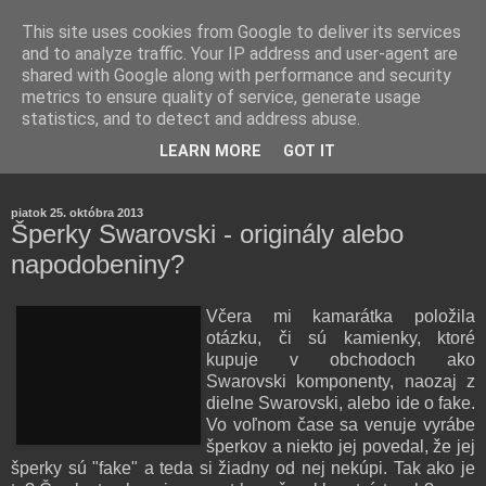
This site uses cookies from Google to deliver its services
and to analyze traffic. Your IP address and user-agent are
shared with Google along with performance and security
metrics to ensure quality of service, generate usage
statistics, and to detect and address abuse.
Farmaceutická laborantka hodnotí zloženie kozmetiky,
LEARN MORE
GOT IT
rozoberá témy o zdraví, živote a všetko možné.
piatok 25. októbra 2013
Šperky Swarovski - originály alebo
napodobeniny?
Včera mi kamarátka položila
otázku, či sú kamienky, ktoré
kupuje v obchodoch ako
Swarovski komponenty, naozaj z
dielne Swarovski, alebo ide o fake.
Vo voľnom čase sa venuje vyrábe
šperkov a niekto jej povedal, že jej
šperky sú "fake" a teda si žiadny od nej nekúpi. Tak ako je