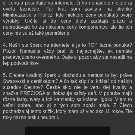
si cenu a posurfujte na internete, či ho nenájdete niekde aj
oveľa lacnejšie. Pár krát som zavítala na stránky
Mimibazar.sk a Fler.cz, kde niektoré ženy ponúkajú svoje
výrobky. Určite si do ceny diela zarátajú prácu a
nepredávajú ho za nákupné ceny komponentov, ale tie ich
ceny nie sú až také premrštené.
4. Našli ste šperk na internete a je to TOP lacná ponuka?
Pozor. Nemusíte vždy brať to najlacnejšie, ak nemáte
predávajúceho overeného. Dajte si pozor, aby ste nesadli na
lep podvodníkovi.
5. Chcete kvalitný šperk z obchodu a nemusí to byť práve
Swarovski s certifikátom? A čo tak kúpiť si krištáľ od našich
susedov Čechov? České sklo nie je veru zlej kvality a
značka PRECIOSA to dokazuje každý deň. V ponuke majú
rôzne farby, tvary a ich kamienky sa krásne ligocú. Viem to
veľmi dobre, lebo aj z tých som zopár mala. Z Čiech
pochádza aj tento krížik, ktorý mám už viac ako 11 rokov. Tie
roky mu na lesku neubrali.