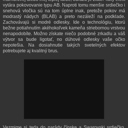
vytára pokovovanie typu AB. Naproti tomu menšie srdiečko i
snehová vločka sú na tom úplne inak, pretože pokov má
modrastý nádych (BLAB) a preto nezáleží na podklade.
Zachovávajú si modré odlesky. Ide o technológiu, ktorú
bežne potiahnutím akéhokoľvek kameňa striebornou vrstvou
nenapodobíte. Možno získate niečo podobné zrkadlu a váš
výtvor sa bude ligotať, no dúhové odlesky vaše očko
nepotešia. Na dosiahnutie takých svetelných efektov
potrebujete aj kvalitný brus.
Vezmime si teda do parády čínske a Swarovski srdiečko.