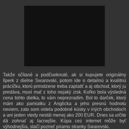
Takže sčítané a podčiarknuté, ak si kupujete originálny
šperk z dielne Swarovski, potom ide o detailnú a kvalitnú
prácičku, ktorú prirodzene treba zaplatiť a aj obchod, ktorý ju
predáva, musí mať z toho nejaký zisk. Koľko bola výsledná
cena tohto dielka, to vám neprezradím. Bol to darček, ktorý
mám ako pamiatku z Anglicka a jeho presnú hodnotu
neviem, zato som videla podobné kúsky v iných obchodoch
a ani jeden vtedy nestál menej ako 200 EUR. Dnes sa určite
dá zohnať aj lacnejšie. Kúpa cez internet môže byť
výhodnejšia, stačí pozrieť priamo stranky Swarovski.