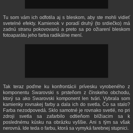
Tu som vám ich odfotila aj s bleskom, aby ste mohli vidieť
svetelné efekty. Kamienok v poradí druhý (to srdiečko) má
zadnú stranu pokovovanú a preto sa po ožiarení bleskom
fotoaparátu jeho farba radikálne mení.
Tak teraz poďme ku konfrontácii prívesku vyrobeného z
komponentu Swarovski s prsteňom z čínskeho obchodu,
ktorý sa ako Swarovski komponent len tvári. Vybrala som
kamienky rovnakej farby a dala ich do svetla. Čo sa stalo?
Farba nezodpovedá. Sklo samotné je rovnako svetlé, no pri
zdroji svetla sa zafarbilo odtieňom blížiacim sa k
poslednému kúsku na obrázku vyššie. Ani s tým sa však
nerovná. Ide teda o farbu, ktorá sa vymyká farebnej stupnici.