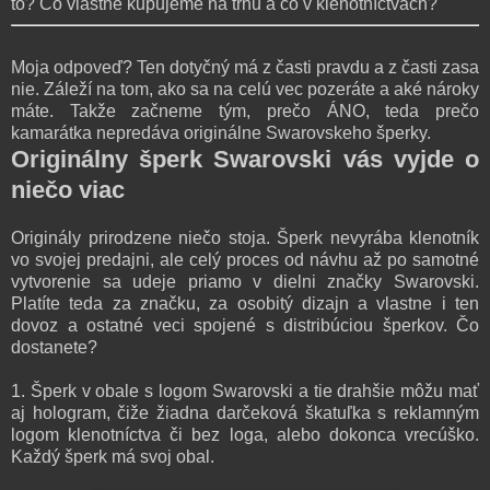
to? Čo vlastne kupujeme na trhu a čo v klenotníctvach?
Moja odpoveď? Ten dotyčný má z časti pravdu a z časti zasa
nie. Záleží na tom, ako sa na celú vec pozeráte a aké nároky
máte. Takže začneme tým, prečo ÁNO, teda prečo
kamarátka nepredáva originálne Swarovskeho šperky.
Originálny šperk Swarovski vás vyjde o
niečo viac
Originály prirodzene niečo stoja. Šperk nevyrába klenotník
vo svojej predajni, ale celý proces od návhu až po samotné
vytvorenie sa udeje priamo v dielni značky Swarovski.
Platíte teda za značku, za osobitý dizajn a vlastne i ten
dovoz a ostatné veci spojené s distribúciou šperkov. Čo
dostanete?
1. Šperk v obale s logom Swarovski a tie drahšie môžu mať
aj hologram, čiže žiadna darčeková škatuľka s reklamným
logom klenotníctva či bez loga, alebo dokonca vrecúško.
Každý šperk má svoj obal.