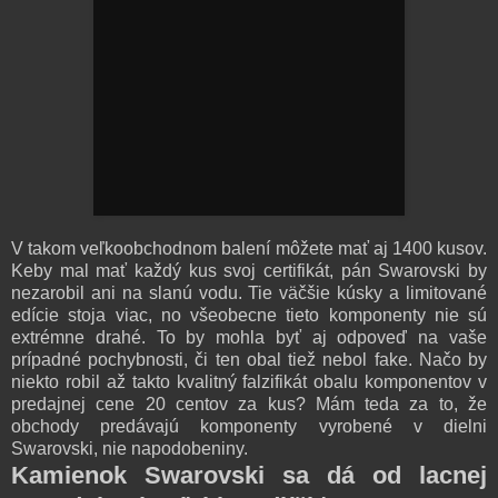
V takom veľkoobchodnom balení môžete mať aj 1400 kusov.
Keby mal mať každý kus svoj certifikát, pán Swarovski by
nezarobil ani na slanú vodu. Tie väčšie kúsky a limitované
edície stoja viac, no všeobecne tieto komponenty nie sú
extrémne drahé. To by mohla byť aj odpoveď na vaše
prípadné pochybnosti, či ten obal tiež nebol fake. Načo by
niekto robil až takto kvalitný falzifikát obalu komponentov v
predajnej cene 20 centov za kus? Mám teda za to, že
obchody predávajú komponenty vyrobené v dielni
Swarovski, nie napodobeniny.
Kamienok Swarovski sa dá od lacnej