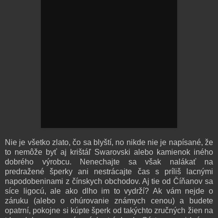
Nie je všetko zlato, čo sa blyští, no nikde nie je napísané, že
to nemôže byť aj krištáľ Swarovski alebo kamienok iného
dobrého výrobcu. Nenechajte sa však nalákať na
predražené šperky ani nestrácajte čas s príliš lacnými
napodobeninami z čínskych obchodov. Aj tie od Číňanov sa
síce ligocú, ale ako dlho im to vydrží? Ak vám nejde o
záruku (alebo o ohúrovanie známych cenou) a budete
opatrní, pokojne si kúpte šperk od takýchto zručných žien na