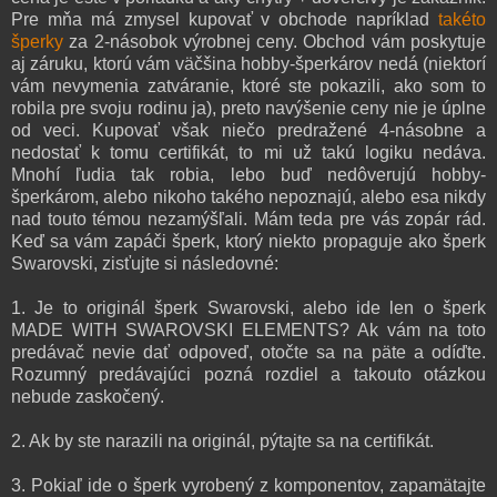
Pre mňa má zmysel kupovať v obchode napríklad
takéto
šperky
za 2-násobok výrobnej ceny. Obchod vám poskytuje
aj záruku, ktorú vám väčšina hobby-šperkárov nedá (niektorí
vám nevymenia zatváranie, ktoré ste pokazili, ako som to
robila pre svoju rodinu ja), preto navýšenie ceny nie je úplne
od veci. Kupovať však niečo predražené 4-násobne a
nedostať k tomu certifikát, to mi už takú logiku nedáva.
Mnohí ľudia tak robia, lebo buď nedôverujú hobby-
šperkárom, alebo nikoho takého nepoznajú, alebo esa nikdy
nad touto témou nezamýšľali. Mám teda pre vás zopár rád.
Keď sa vám zapáči šperk, ktorý niekto propaguje ako šperk
Swarovski, zisťujte si následovné:
1. Je to originál šperk Swarovski, alebo ide len o šperk
MADE WITH SWAROVSKI ELEMENTS? Ak vám na toto
predávač nevie dať odpoveď, otočte sa na päte a odíďte.
Rozumný predávajúci pozná rozdiel a takouto otázkou
nebude zaskočený.
2. Ak by ste narazili na originál, pýtajte sa na certifikát.
3. Pokiaľ ide o šperk vyrobený z komponentov, zapamätajte