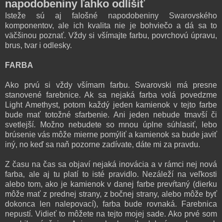
napodobeniny ľahko odlíšiť
Isteže sú aj falošné napodobeniny Swarovského
komponentov, ale ich kvalita nie je bohviečo a dá sa to
väčšinou poznať. Vždy si všímajte farbu, povrchovú úpravu,
brus, tvar i odlesky.
FARBA
Ako prvú si vždy všímam farbu. Swarovski má presne
stanovené farebnice. Ak sa nejaká farba volá povedzme
Light Amethyst, potom každý jeden kamienok v tejto farbe
bude mať totožné sfarbenie. Ani jeden nebude tmavší či
svetlejší. Možno nebudete so mnou úplne súhlasiť, lebo
brúsenie vás môže mierne pomýliť a kamienok sa bude javiť
iný, no keď sa naň pozorne zadívate, dáte mi za pravdu.
Z času na čas sa objaví nejaká inovácia a v rámci nej nová
farba, ale aj tu platí to isté pravidlo. Nezáleží na veľkosti
alebo tom, ako je kamienok v danej farbe prevŕtaný (dierku
môže mať z prednej strany, z bočnej strany, alebo môže byť
dokonca len nalepovací), farba bude rovnaká. Farebnica
nepustí. Vidieť to môžete na tejto mojej sade. Ako prvé som