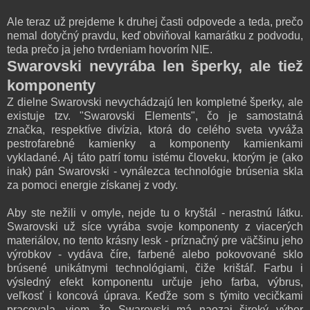
Ale teraz už prejdeme k druhej časti odpovede a teda, prečo
nemal dotyčný pravdu, keď obviňoval kamarátku z podvodu,
teda prečo ja jeho tvrdeniam hovorím NIE.
Swarovski nevyrába len šperky, ale tiež
komponenty
Z dielne Swarovski nevychádzajú len kompletné šperky, ale
existuje tzv. "Swarovski Elements", čo je samostatná
značka, respektíve divízia, ktorá do celého sveta vyváža
pestrofarebné kamienky a komponenty kamienkami
vykladané. Aj táto patrí tomu istému človeku, ktorým je (ako
inak) pán Swarovski - vynálezca technológie brúsenia skla
za pomoci energie získanej z vody.
Aby ste nežili v omyle, nejde tu o kryštál - nerastnú látku.
Swarovski už síce vyrába svoje komponenty z viacerých
materiálov, no tento krásny lesk - príznačný pre väčšinu jeho
výrobkov - vydáva číre, farbené alebo pokovované sklo
brúsené unikátnymi technológiami, čiže krištáľ. Farbu i
výsledný efekt komponentu určuje jeho farba, výbrus,
veľkosť i koncová úprava. Keďže som s týmito vecičkami
pracovala, viem, že Swarovski má naozaj široký výber