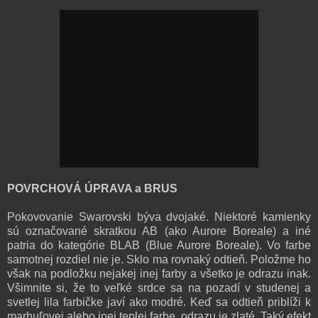
POVRCHOVÁ ÚPRAVA a BRUS
Pokovovanie Swarovski býva dvojaké. Niektoré kamienky
sú označované skratkou AB (ako Aurore Boreale) a iné
patria do kategórie BLAB (Blue Aurore Boreale). Vo farbe
samotnej rozdiel nie je. Sklo ma rovnaký odtieň. Položme ho
však na podložku nejakej inej farby a všetko je odrazu inak.
Všimnite si, že to veľké srdce sa na pozadí v studenej a
svetlej lila farbičke javí ako modré. Keď sa odtieň priblíži k
marhuľovej alebo inej teplej farbe, odrazu je zlaté. Taký efekt