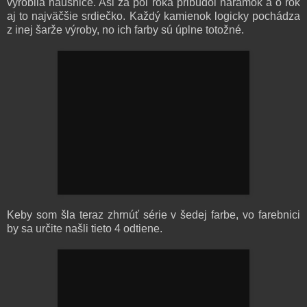
vyrobila náušnice. Asi za pol roka pribudol náramok a o rok
aj to najväčšie srdiečko. Každý kamienok logicky pochádza
z inej šarže výroby, no ich farby sú úplne totožné.
Keby som šla teraz zhrnúť série v šedej farbe, vo farebnici
by sa určite našli tieto 4 odtiene.