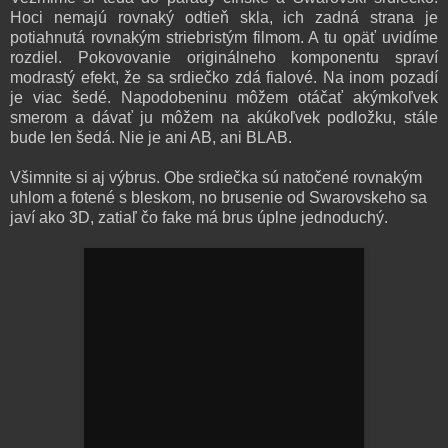
Hoci nemajú rovnaký odtieň skla, ich zadná strana je
potiahnutá rovnakým striebristým filmom. A tu opäť uvidíme
rozdiel. Pokovovanie originálneho komponentu spraví
modrastý efekt, že sa srdiečko zdá fialové. Na inom pozadí
je viac šedé. Napodobeninu môžem otáčať akýmkoľvek
smerom a dávať ju môžem na akúkoľvek podložku, stále
bude len šedá. Nie je ani AB, ani BLAB.
Všimnite si aj výbrus. Obe srdiečka sú natočené rovnakým
uhlom a fotené s bleskom, no brusenie od Swarovskeho sa
javí ako 3D, zatiaľ čo fake má brus úplne jednoduchý.