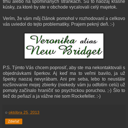
trhu alebo na spomínaných stránkach. Sú to naozaj krásne
kúsky, za ktoré by ste v obchode vycalovali celý majetok.
Verím, že vám môj článok pomohol v rozhodovaní a celkovo
vás uviedol do tejto problematiky. Prajem pekný deň. :-)
P.S. Týmto Vás chcem poprosiť, aby ste ma nekontaktovali s
objednávkami šperkov. Aj keď ma to veľmi bavilo, ja už
šperky naozaj nevyrábam. Ani pre seba, lebo to neustále
rozširovanie mojej zbierky (niekedy vám ju odfotím celú) už
pomaly začínalo hraničiť so psychickou poruchou. ;-) Šlo to
tiež do peňazí a ja vážne nie som Rockefeller. :-)
o
októbra 25, 2013
Zdieľať