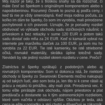
Môj názor je taký, že s troškou snahy sa dá rozoznať, či
máte česť so šperkom s originálnym komponentom alebo s
napodobeninou. Rozumný človek to pozná aj podľa ceny, i
keď tá nie je vždy smerodajná. Keď moja rodina počula, za
koľko im dám tie šperky, čo som im vyrobila, mali prirodzene
pochybnosti o ich pravosti. Uznajte, že je poriadny rozdiel
obdivovať vo výklade obchodu sadu slzičkových náušníc s
príveskom a bez retiazky v sume 120 EUR a potom takú
sadu dostať odo mňa za 24 EUR. Keď si kamarát vybral na
internete pre manželku darček za 100 EUR, ja som mu ho
vyrobila za 22 EUR. Tie isté kamienky, tie isté strieborné
očká, rovnaké materiály, skrátka úplne totožné sady.
Nevideli by ste jediný rozdiel okrem rozdielu v cene. Prečo?
Zlatníctva si šperky vyrábajú z podobných alebo aj
rovnakých komponentov. Som si dokonca istá, že niektoré
obchody si šperky zo Swarovski Elements možno nakupujú
aj od takých ľudí, ako som bola ja, len títo si k cene rátali aj
prácu a nejakú tú prirážku, aby mali zisk. Prirodzená vec. K
tomu ešte prirátajte zisk obchodu, nájom priestorov a plat
predávača a dostanete sa k tým astronomickým rozdielom,
ktoré som načrtla v odstavci vyššie. Otázkou je teda, aká
cena je ešte v poriadku a aký chytrý + dôverčivý je zákazník.