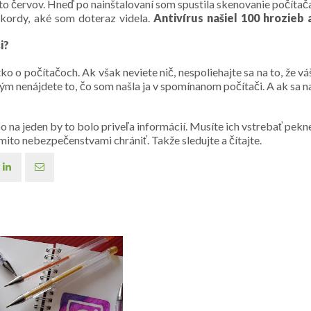
hto červov. Hneď po nainštalovaní som spustila skenovanie počítač
ekordy, aké som doteraz videla.
Antivírus našiel 100 hrozieb 
i?
o o počítačoch. Ak však neviete nič, nespoliehajte sa na to, že vá
 kým nenájdete to, čo som našla ja v spomínanom počítači. A ak sa n
 na jeden by to bolo priveľa informácií. Musíte ich vstrebať pekn
ito nebezpečenstvami chrániť. Takže sledujte a čítajte.