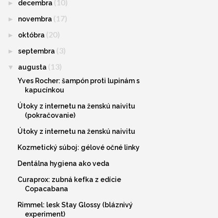
(10)
►
decembra
(17)
►
novembra
(20)
►
októbra
(3)
►
septembra
(13)
▼
augusta
Yves Rocher: šampón proti lupinám s
kapucínkou
Útoky z internetu na ženskú naivitu
(pokračovanie)
Útoky z internetu na ženskú naivitu
Kozmetický súboj: gélové očné linky
Dentálna hygiena ako veda
Curaprox: zubná kefka z edície
Copacabana
Rimmel: lesk Stay Glossy (bláznivý
experiment)