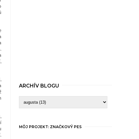
o
ú
e
a
a
.
a
,
,
a
ARCHÍV BLOGU
ž
h
,
í
MÔJ PROJEKT: ZNAČKOVÝ PES
u
.