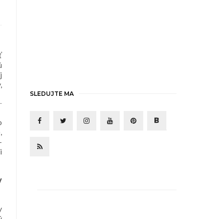
ť
ú
j
,
SLEDUJTE MA
o
,
-
i
y
y
ý