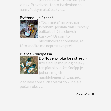
pravidelne a poctivo umývať
zúbky. Pravdivosť tohto tvrdeniam sa
nám všetkým ukáže až v d...
Byť ženou je úžasné!
-
*Schminka* mi pred pár
týždňami poslala ďalší *skvelý
balíček plný farebných
kúskov.* Už som to
niekoľkokrát spomínala, že
táto značka ma neprestáva prek...
Bianca Principessa
-
Do Nového roka bez stresu
Kto sleduje môj blog nejaký
ten piatok vie, že Kneipp je
jedna z mojich
najobľúbenejších značiek.
Začínala som s ich soľami do kúpeľa a
počas rokov ...
Zobraziť všetko