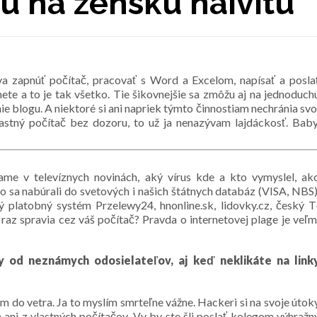
tu na ženskú naivitu
a zapnúť počítač, pracovať s Word a Excelom, napísať a posla
nete a to je tak všetko. Tie šikovnejšie sa zmôžu aj na jednoduch
nie blogu. A niektoré si ani napriek týmto činnostiam nechránia svo
lastný počítač bez dozoru, to už ja nenazývam lajdáckosť. Baby
me v televíznych novinách, aký vírus kde a kto vymyslel, ak
ako sa nabúrali do svetových i našich štátnych databáz (VISA, NBS)
 platobný systém Przelewy24, hnonline.sk, lidovky.cz, český T
raz spravia cez váš počítač? Pravda o internetovej plage je veľm
 od neznámych odosielateľov, aj keď neklikáte na link
ram do vetra. Ja to myslím smrteľne vážne. Hackeri si na svoje útok
 ani z vlastných počítačov. Vy by ste šli poslať kolegom výhražn