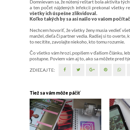
Domnievam sa, že nútený reštart bola aktivita týc
a ten počet nájdených infekcii prekonal všetky r
všetky ich úspešne zlikvidoval.
Koľko takých by sa asi našlo vo vašom počítač
Nechcem hovoriť, že všetky ženy musia vedieť všetk
manžel, dieťa či partner vedia. Radšej si to overte,
to necítite, zavolajte niekoho, kto tomu rozumie.
Čo všetko vám hrozí, popíšem v ďalšom článku, lebo
postupne. Poviem vám aj to, ako sa môžete pred tým
ZDIEĽAJTE:
Tiež sa vám môže páčiť