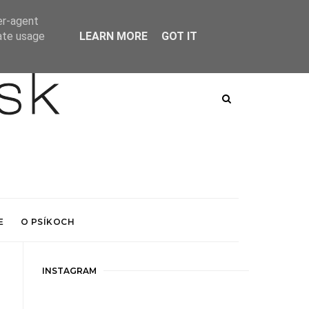
er-agent
rate usage
LEARN MORE
GOT IT
E
O PSÍKOCH
INSTAGRAM