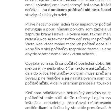
email z vlastnej emailovej adresy? Asi sotva. Kaž
nečakal -
na domácom počítači nič netušiac
stovky až tisícky hrozieb.
Práve nedávno som jeden taký napadnutý počítač 
nefunguje a popri hľadaní poruchy som zazrela už
zapnutie brány Firewall. Poviem vám, takmer ma v
radosť a kde sa takmer každý deň hrajú na počítač
Viete, kde všade mohol tento ich počítač odoslať
keby šlo o sieť počítačov (napríklad firemnú alebo 
aby tie ostatné nemali adekvátnu ochranu.
Opýtala som sa, či sa počítač poslednú dobu
ne
niektoré hry nešlo ukončiť a niektoré ani začať...
dala do práce. Nefunkčný program musel preč a na
bývajú plne funkčné a jej nainštalovaním som ch
počítač ničilo. Videli v priamom prenose aj to, ako 
Keď som odinštalovala nefunkčný antivírus na s
počítač si stále nútil ďalšie reštarty. Logika
inštalácia, nebudete ju prerušovať reštartovan
antibiotikami a liečbu by ste stále prerušovali. 