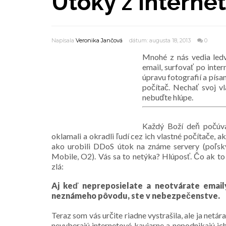
Útoky z interne
Napísala
Veronika Jančová
dátum: augusta 18, 2013
0
Mnohé z nás vedia ledv
email, surfovať po inter
úpravu fotografií a písa
počítač. Nechať svoj v
nebuďte hlúpe.
Každý Boží deň počúva
oklamali a okradli ľudí cez ich vlastné počítače, 
ako urobili DDoS útok na známe servery (poľský
Mobile, O2). Vás sa to netýka? Hlúposť. Čo ak to 
zlá:
Aj keď nepreposielate a neotvárate emaily
neznámeho pôvodu, ste v nebezpečenstve.
Teraz som vás určite riadne vystrašila, ale ja netá
nevyberajú internetové kaviarne a nepodnikajú ich