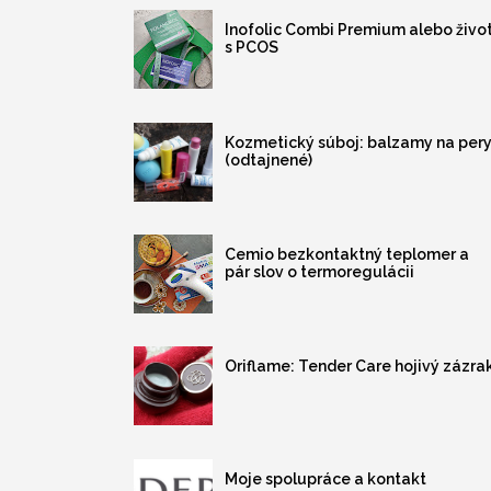
Inofolic Combi Premium alebo živo
s PCOS
Kozmetický súboj: balzamy na per
(odtajnené)
Cemio bezkontaktný teplomer a
pár slov o termoregulácii
Oriflame: Tender Care hojivý zázra
Moje spolupráce a kontakt