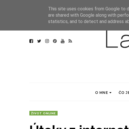
This site uses cookies from Google to de
are shared with Google along with perfo
statistics, and to detect and address a
O MNE
ČO J
ŽIVOT ONLINE