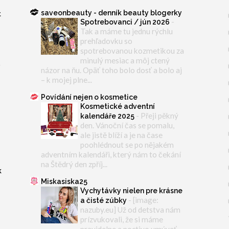
saveonbeauty - denník beauty blogerky
t
-
Spotrebovanci / jún 2026
Tak a máme tu jednu rýchlu
prehľadovku so
spotrebovanou kozmetikou za
minulý mesiac a môj ctený
y
názor na ňu. Opäť toho bolo dosť a bolo aj
– k mojej plne...
Povídání nejen o kosmetice
Kosmetické adventní
-
Přeji pěkný
kalendáře 2025
den. Vánoční čas se pomalu,
ale jistě blíží a je na čase
poohlédnout se po nějakém
adventním kalendáři, který nám to čekání
na Štědrý den zpříj...
k
Miskasiska25
Vychytávky nielen pre krásne
-
[image:
a čisté zúbky
nazuby.eu] Už od detstva nám
prízvukovali, že si máme