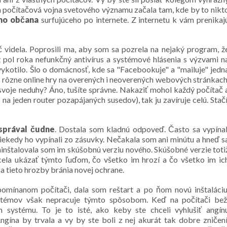
dá počítačová vojna svetového významu začala tam, kde by to nikt
eho občana
surfujúceho po internete. Z internetu k vám prenikaj
videla. Poprosili ma, aby som sa pozrela na nejaký program, ž
 pol roka nefunkčný antivírus a systémové hlásenia s výzvami n
ykotilo. Šlo o domácnosť, kde sa "Facebookuje" a "mailuje" jedn
i rôzne online hry na overených i neoverených webových stránkach
 svoje neduhy? Áno, tušíte správne. Nakaziť mohol každý počítač 
na jeden router pozapájaných susedov), tak ju zavíruje celú. Stačí
správal čudne
. Dostala som kladnú odpoveď. Často sa vypínal
 Niekedy ho vypínali zo zásuvky. Nečakala som ani minútu a hneď s
inštalovala som im skúšobnú verziu nového. Skúšobné verzie toti
cela ukázať týmto ľuďom, čo všetko im hrozí a čo všetko im ic
sa tieto hrozby bránia novej ochrane.
pomínanom počítači, dala som reštart a po ňom novú inštaláciu
 systémov však nepracuje týmto spôsobom. Keď na počítači bež
ím systému. To je to isté, ako keby ste chceli vyhlušiť angín
Angína by trvala a vy by ste boli z nej akurát tak dobre zničení