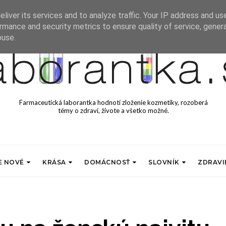
liver its services and to analyze traffic. Your IP address and us
rmance and security metrics to ensure quality of service, gene
buse.
Farmaceutická laborantka hodnotí zloženie kozmetiky, rozoberá
témy o zdraví, živote a všetko možné.
E NOVÉ
KRÁSA
DOMÁCNOSŤ
SLOVNÍK
ZDRAVI