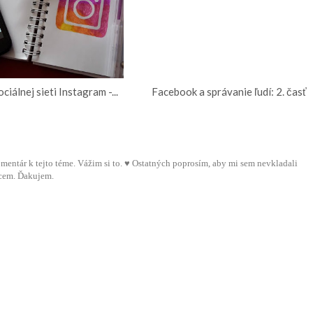
ciálnej sieti Instagram -...
Facebook a správanie ľudí: 2. časť
 komentár k tejto téme. Vážim si to. ♥ Ostatných poprosím, aby mi sem nevkladali
cem. Ďakujem.