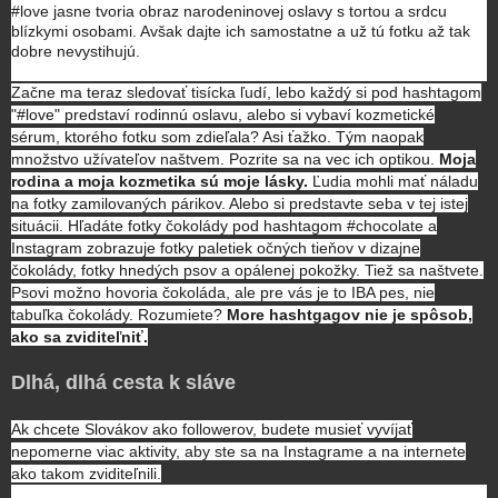
#love jasne tvoria obraz narodeninovej oslavy s tortou a srdcu
blízkymi osobami. Avšak dajte ich samostatne a už tú fotku až tak
dobre nevystihujú.
Začne ma teraz sledovať tisícka ľudí, lebo každý si pod hashtagom
"#love" predstaví rodinnú oslavu, alebo si vybaví kozmetické
sérum, ktorého fotku som zdieľala? Asi ťažko. Tým naopak
množstvo užívateľov naštvem. Pozrite sa na vec ich optikou.
Moja
rodina a moja kozmetika sú moje lásky.
Ľudia mohli mať náladu
na fotky zamilovaných párikov. Alebo si predstavte seba v tej istej
situácii. Hľadáte fotky čokolády pod hashtagom #chocolate a
Instagram zobrazuje fotky paletiek očných tieňov v dizajne
čokolády, fotky hnedých psov a opálenej pokožky. Tiež sa naštvete.
Psovi možno hovoria čokoláda, ale pre vás je to IBA pes, nie
tabuľka čokolády. Rozumiete?
More hashtgagov nie je spôsob,
ako sa zviditeľniť.
Dlhá, dlhá cesta k sláve
Ak chcete Slovákov ako followerov, budete musieť vyvíjať
nepomerne viac aktivity, aby ste sa na Instagrame a na internete
ako takom zviditeľnili.