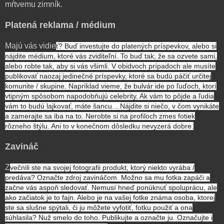
mŕtvemu zimník.
Platená reklama / médium
Majú vás vidie
ť? Buď investujte do platených príspevkov, alebo si
nájdite médium, ktoré vás zviditeľní. To buď tak, že sa ozvete sami,
alebo robte tak, aby si vás všimli. V obidvoch prípadoch ale musíte
publikovať naozaj jedinečné príspevky, ktoré sa budú páčiť určitej
komunite / skupine. Napríklad vieme, že bulvár ide po ľuďoch, ktorí
vtipným spôsobom napodobňujú celebrity. Ak vám to pôjde a ľudia
vám to budú lajkovať, máte šancu... Nájdite si niečo, v čom vynikáte
a zamerajte sa iba na to. Nerobte si na profiloch zmes fotiek
rôzneho štýlu. Ani to v konečnom dôsledku nevyzerá dobre.
Zavináč
Z
večnili ste na svojej fotografii produkt, ktorý niekto vyrába /
predáva? Označte zdroj zavináčom. Možno sa mu fotka zapáči a
začne vás aspoň sledovať. Nemusí hneď ponúknuť spoluprácu, ale
ako začiatok je to fajn. Alebo je na vašej fotke známa osoba, ktorej
ste sa slušne spýtali, či ju môžete vyfotiť, fotku použiť a ona
súhlasila? Nuž smelo do toho. Publikujte a označte ju. Označujte i