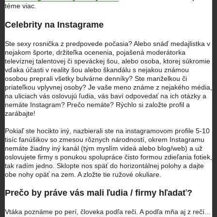
téme viac.
Celebrity na Instagrame
Ste sexy rosnička z predpovede počasia? Alebo snáď medajlistka v
nejakom športe, držiteľka ocenenia, pojašená moderátorka
televíznej talentovej či speváckej šou, alebo osoba, ktorej súkromie
vďaka účasti v reality šou alebo škandálu s nejakou známou
osobou preprali všetky bulvárne denníky? Ste manželkou či
priateľkou vplyvnej osoby? Je vaše meno známe z nejakého média,
na uliciach vás oslovujú ľudia, vás baví odpovedať na ich otázky a
nemáte Instagram? Prečo nemáte? Rýchlo si založte profil a
zarábajte!
Pokiaľ ste hocikto iný, nazbierali ste na instagramovom profile 5-10
tisíc fanúšikov so zmesou rôznych národností, okrem Instagramu
nemáte žiadny iný kanál (tým myslím videá alebo blog/web) a už
oslovujete firmy s ponukou spolupráce čisto formou zdieľania fotiek,
tak radím jedno. Sklopte nos späť do horizontálnej polohy a dajte
obe nohy opäť na zem. A zložte tie ružové okuliare.
Prečo by práve vás mali ľudia / firmy hľadať?
Vtáka poznáme po perí, človeka podľa reči. A podľa mňa aj z rečí...