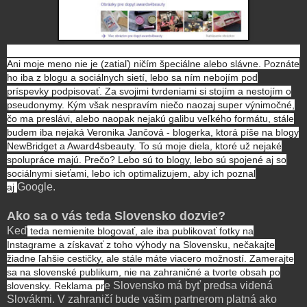
Ani moje meno nie je (zatiaľ) ničím špeciálne alebo slávne. Poznáte
ho iba z blogu a sociálnych sietí, lebo sa ním nebojím pod
príspevky podpisovať. Za svojimi tvrdeniami si stojím a nestojím o
pseudonymy. Kým však nespravím niečo naozaj super výnimočné,
čo ma preslávi, alebo naopak nejakú galibu veľkého formátu, stále
budem iba nejaká Veronika Jančová - blogerka, ktorá píše na blogy
NewBridget a Award4sbeauty. To sú moje diela, ktoré už nejaké
spolupráce majú. Prečo? Lebo sú to blogy, lebo sú spojené aj so
sociálnymi sieťami, lebo ich optimalizujem, aby ich poznal
Google.
aj
Ako sa o vás teda Slovensko dozvie?
Keď
teda nemienite blogovať, ale iba publikovať fotky na
Instagrame a získavať z toho výhody na Slovensku, nečakajte
žiadne ľahšie cestičky, ale stále máte viacero možností. Zamerajte
sa na slovenské publikum, nie na zahraničné a tvorte obsah po
e Slovensko má byť predsa videná
slovensky. Reklama pr
Slovákmi. V zahraničí bude vašim partnerom platná ako