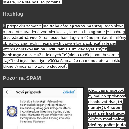
miesta, kde ste boli. To pomáha.
Hashtag
K
príspevku samozrejme treba ešte
správny hashtag
, teda slovo
a pred ním uvedené znamienko "#‎", lebo na Instagrame je hashtag
dosť
zásadná vec
. S pomocou hashtagov môžno prehľadať milióny
obrázkov známych i neznámych užívateľov a zobraziť vybranú
vzorku obrázkov len na určitú tému. Čím viac
výstižných
hashtagov
a viac už udelených "♥"(alebo radšej tomu hovorme
"lajk") od iných ľudí, tým väčšia šanca, že na meno autora niekto
klikne. A možno ho začne sledovať.
Pozor na SPAM
Ale... váš príspevok
by mal po správnosti
obsahovať
dva, tri,
nanajvýš 4 super
výstižné hashtagy
.
Skrátka
maximálny
ideálny počet je do