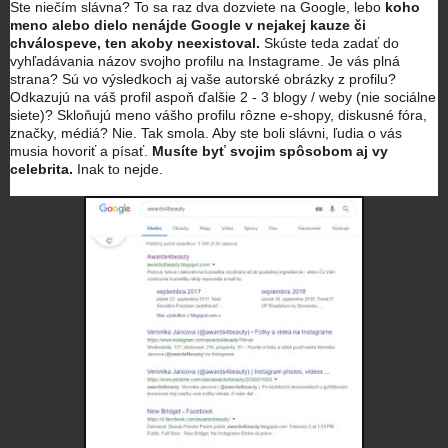
Ste niečím slávna? To sa raz dva dozviete na Google, lebo
koho
meno alebo dielo nenájde Google v nejakej kauze či
chválospeve, ten akoby neexistoval.
Skúste teda zadať do
vyhľadávania názov svojho profilu na Instagrame. Je vás plná
strana? Sú vo výsledkoch aj vaše autorské obrázky z profilu?
Odkazujú na váš profil aspoň ďalšie 2 - 3 blogy / weby (nie sociálne
siete)? Skloňujú meno vášho profilu rôzne e-shopy, diskusné fóra,
značky, médiá? Nie. Tak smola. Aby ste boli slávni, ľudia o vás
musia hovoriť a písať.
Musíte byť svojim spôsobom aj vy
celebrita.
Inak to nejde.