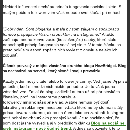
Niektorí influenceri nechápu princíp fungovania sociálnej siete. S
malým počtom followerov im však nebude svet kľačať pri nohách.
"Dobrý deň. Som blogerka a mala by som záujem o spoluprácu
formou propagácie Vašich produktov na Instagrame."
A takto
začínajú mnohé konverzácie (tie slušnejšie) osoby, ktoré stále
nepochopili princíp fungovania sociálnej siete. V tomto článku sa
preto pokúsim aspoň zopár z nich vyviesť z omylu a nejako ich
zobudiť.
Článok prevzatý z môjho vlastného druhého blogu NewBridget. Blog
sa nachádzal na serveri, ktorý skončil svoju prevádzku.
Každý jeden nový čitateľ alebo follower je cenný. Veď jasné. Aj ja sa
poteším, keď mi medzi nich niekto pribudne. Je tu však jedna
zásadná vec. Zatiaľ čo blog zviditeľní autora už pri pár stovkách
čitateľov, profil na Instagrame potrebuje
followerov
mnohonásobne viac
. A stále nemusí byť dosť
lukratívnym reklamným miestom, vďaka ktorému by ste mali stály
prísun tovaru zadarmo, alebo na ňom dokonca zarábali. Instagram
totiž nebol navrhnutý ako predajný kanál. Je to sociálna sieť, čo
som dosť jasne vysvetlila aj v predošlom článku
Blog na sociálnej
sieti Instagram - nový čudný trend
. A dnes sa dozviete k tejto