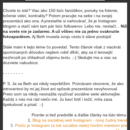
Chcete to isté? Viac ako 150 tisíc fanúšikov, ponuky na fotenie,
točenie videí, kontrakty? Potom pracujte na sebe i na svojej
prezentácii ako ona. A prestaňte si nahovárať, že je Instagram
blogom a stačí vám tam pár tisíc followerov. Lebo nie, nestačí...
Nič
na svete nie je zadarmo. A už vôbec nie za jedno cvaknutie
fotoaparátom.
Aj Beth musela svoju cestu k sláve postúpiť.
Stále mám k tejto téme čo povedať. Tento článok však z viackrát
spomínaných dôvodov nejdem robiť dlhší, aby sa tí lenivejší
nezhrozili po zhliadnutí objemu textu. ;-) Sledujte ma a viac sa
dozviete nabudúce.
- - - - - - - -
P. S. Ja sa Beth asi nikdy nepriblížim. Priznávam otvorene, že ako
introvertovi by mi jej život ani spôsob prezentácie nevyhovoval.
Preto som sa nikdy nesnažila využívať sociálne siete aktívnejšie.
Každý z nás má rád niečo iné. Ju baví fotiť i točiť, mňa zasa
špekulovať a písať. :-)
Pozrite si tiež predošlé a ďalšie články na túto tému:
1.
Blog na sociálnej sieti Instagram - nový čudný trend
3.
Prečo je Instagram (a iné sociálne siete) horším miestom pre