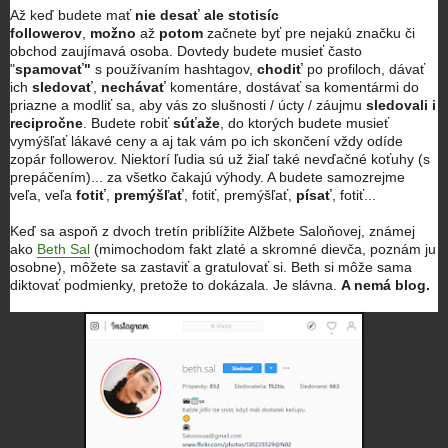
Až keď budete mať
nie desať ale stotisíc
followerov
,
možno
až
potom
začnete byť pre nejakú značku či
obchod zaujímavá osoba. Dovtedy budete musieť často
"
spamovať"
s používaním hashtagov,
chodiť
po profiloch, dávať
ich
sledovať
,
nechávať
komentáre, dostávať sa komentármi do
priazne a modliť sa, aby vás zo slušnosti / úcty / záujmu
sledovali i
recipročne
. Budete robiť
súťaže
, do ktorých budete musieť
vymýšľať lákavé ceny a aj tak vám po ich skončení vždy odíde
zopár followerov. Niektorí ľudia sú už žiaľ také nevďačné koťuhy (s
prepáčením)... za všetko čakajú výhody. A budete samozrejme
veľa, veľa
fotiť
,
premýšľať
, fotiť, premýšľať,
písať
, fotiť...
Keď sa aspoň z dvoch tretín priblížite Alžbete Saloňovej, známej
ako
Beth Sal
(mimochodom fakt zlaté a skromné dievča, poznám ju
osobne), môžete sa zastaviť a gratulovať si. Beth si môže sama
diktovať podmienky, pretože to dokázala. Je slávna.
A nemá blog.