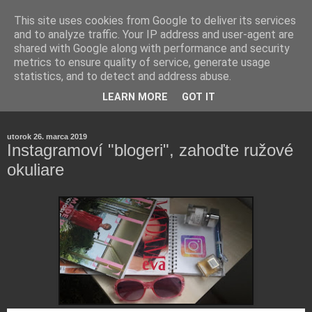
This site uses cookies from Google to deliver its services
and to analyze traffic. Your IP address and user-agent are
shared with Google along with performance and security
metrics to ensure quality of service, generate usage
statistics, and to detect and address abuse.
Farmaceutická laborantka hodnotí zloženie kozmetiky,
LEARN MORE
GOT IT
rozoberá témy o zdraví, živote a všetko možné.
utorok 26. marca 2019
Instagramoví "blogeri", zahoďte ružové
okuliare