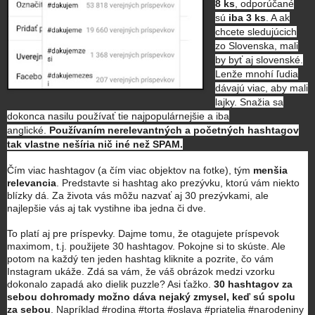
8 ks
, odporúčané
sú
iba 3 ks
. A ak
chcete sledujúcich
zo Slovenska, mali
by byť aj slovenské.
Lenže mnohí ľudia
dávajú viac, aby mali
lajky. Snažia sa
dokonca nasilu používať tie najpopulárnejšie a iba
anglické.
Používaním nerelevantných a početných hashtagov
tak vlastne nešíria nič iné než SPAM.
Čím viac hashtagov (a čím viac objektov na fotke), tým
menšia
relevancia
. Predstavte si hashtag ako prezývku, ktorú vám niekto
blízky dá. Za života vás môžu nazvať aj 30 prezývkami, ale
najlepšie vás aj tak vystihne iba jedna či dve.
To platí aj pre príspevky. Dajme tomu, že otagujete príspevok
maximom, t.j. použijete 30 hashtagov. Pokojne si to skúste. Ale
potom na každý ten jeden hashtag kliknite a pozrite, čo vám
Instagram ukáže. Zdá sa vám, že váš obrázok medzi vzorku
dokonalo zapadá ako dielik puzzle? Asi ťažko.
30 hashtagov za
sebou dohromady možno dáva nejaký zmysel, keď sú spolu
za sebou
. Napríklad #rodina #torta #oslava #priatelia #narodeniny