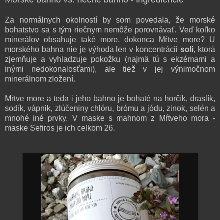
Za normálnych okolností by som povedala, že morské
bohatstvo sa s tým riečnym nemôže porovnávať. Veď koľko
minerálov obsahuje také more, dokonca Mŕtve more? U
morského bahna nie je výhoda len v koncentrácii
soli
, ktorá
zjemňuje a vyhladzuje pokožku (najmä tú s ekzémami a
inými nedokonalosťami), ale tiež v jej výnimočnom
minerálnom zložení.
Mŕtve more a teda i jeho bahno je bohaté na horčík, draslík,
sodík, vápnik, zlúčeniny chlóru, brómu a jódu, zinok, selén a
mnohé iné prvky. V maske s mahnom z Mŕtveho mora -
maske Sefiros je ich celkom 26.