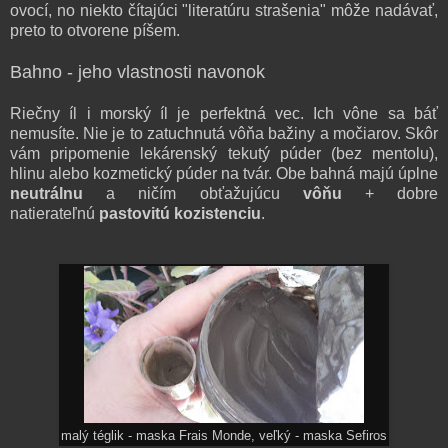
ovocí, no niekto čítajúci "literatúru strašenia" môže nadávať,
preto to otvorene píšem.
Bahno - jeho vlastnosti navonok
Riečny íl i morský íl je perfektná vec. Ich vône sa báť
nemusíte. Nie je to zatuchnutá vôňa bažiny a močiarov. Skôr
vám pripomenie lekárenský tekutý púder (bez mentolu),
hlinu alebo kozmetický púder na tvár. Obe bahná majú úplne
neutrálnu
a ničím obťažujúcu
vôňu
+ dobre
natierateľnú
pastovitú kozistenciu
.
malý téglik - maska Frais Monde, veľký - maska Sefiros