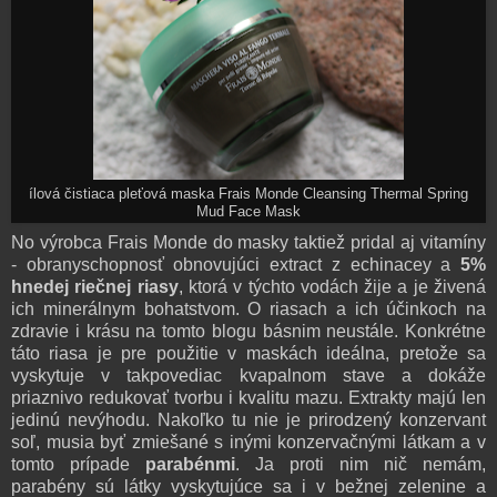
ílová čistiaca pleťová maska Frais Monde Cleansing Thermal Spring
Mud Face Mask
No výrobca Frais Monde do masky taktiež pridal aj vitamíny
- obranyschopnosť obnovujúci extract z echinacey a
5%
hnedej riečnej riasy
, ktorá v týchto vodách žije a je živená
ich minerálnym bohatstvom. O riasach a ich účinkoch na
zdravie i krásu na tomto blogu básnim neustále. Konkrétne
táto riasa je pre použitie v maskách ideálna, pretože sa
vyskytuje v takpovediac kvapalnom stave a dokáže
priaznivo redukovať tvorbu i kvalitu mazu. Extrakty majú len
jedinú nevýhodu. Nakoľko tu nie je prirodzený konzervant
soľ, musia byť zmiešané s inými konzervačnými látkam a v
tomto prípade
parabénmi
. Ja proti nim nič nemám,
parabény sú látky vyskytujúce sa i v bežnej zelenine a