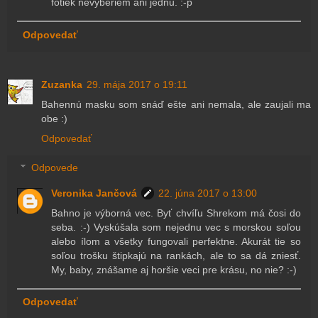
fotiek nevyberiem ani jednu. :-p
Odpovedať
Zuzanka
29. mája 2017 o 19:11
Bahennú masku som snáď ešte ani nemala, ale zaujali ma
obe :)
Odpovedať
Odpovede
Veronika Jančová
22. júna 2017 o 13:00
Bahno je výborná vec. Byť chvíľu Shrekom má čosi do
seba. :-) Vyskúšala som nejednu vec s morskou soľou
alebo ílom a všetky fungovali perfektne. Akurát tie so
soľou trošku štipkajú na rankách, ale to sa dá zniesť.
My, baby, znášame aj horšie veci pre krásu, no nie? :-)
Odpovedať