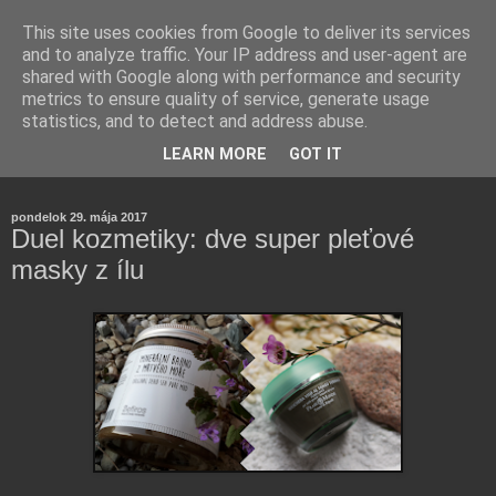
This site uses cookies from Google to deliver its services
and to analyze traffic. Your IP address and user-agent are
shared with Google along with performance and security
metrics to ensure quality of service, generate usage
statistics, and to detect and address abuse.
Farmaceutická laborantka hodnotí zloženie kozmetiky,
LEARN MORE
GOT IT
rozoberá témy o zdraví, živote a všetko možné.
pondelok 29. mája 2017
Duel kozmetiky: dve super pleťové
masky z ílu