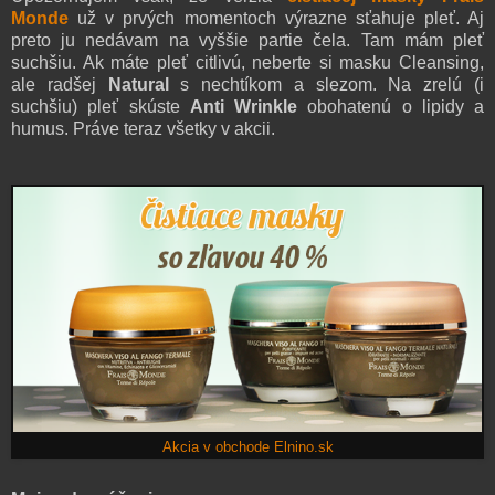
Monde
už v prvých momentoch výrazne sťahuje pleť. Aj
preto ju nedávam na vyššie partie čela. Tam mám pleť
suchšiu. Ak máte pleť citlivú, neberte si masku Cleansing,
ale radšej
Natural
s nechtíkom a slezom. Na zrelú (i
suchšiu) pleť skúste
Anti Wrinkle
obohatenú o lipidy a
humus. Práve teraz všetky v akcii.
Akcia v obchode Elnino.sk