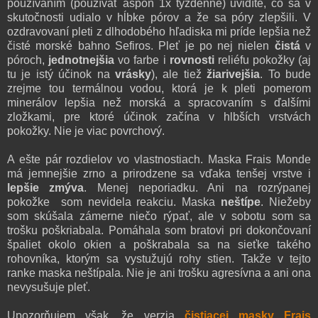
používaním (používať aspoň 1x týždenne) uvidíte, čo sa v
skutočnosti udialo v hĺbke pórov a že sa póry zlepšili. V
ozdravovaní pleti z dlhodobého hľadiska mi príde lepšia
než
čisté morské bahno Sefiros. Pleť je po nej nielen
čistá
v
póroch,
jednotnejšia
vo farbe i
rovnosti
reliéfu pokožky (aj
tu je istý účinok na
vrásky
), ale tiež
žiarivejšia
. To bude
zrejme tou termálnou vodou, ktorá je k pleti pomerom
minerálov lepšia než morská a spracovaním s ďalšími
zložkami, pre ktoré účinok začína v hlbších vrstvách
pokožky. Nie je viac povrchový.
A ešte pár rozdielov vo vlastnostiach. Maska Frais Monde
má jemnejšie zrno a prirodzene sa vďaka tenšej vrstve i
lepšie zmýva
. Menej neporiadku. Ani na rozrýpanej
pokožke som nevidela reakciu. Maska
neštípe
. Niežeby
som skúšala zámerne niečo rýpať, ale v sobotu som sa
trošku poškriabala. Pomáhala som bratovi pri dokončovaní
špaliet okolo okien a poškrabala sa na sieťke takého
rohovníka, ktorým sa vystužujú rohy stien. Takže v tejto
ranke maska neštípala. Nie je ani trošku agresívna a ani ona
nevysušuje pleť.
Upozorňujem však, že verzia
čistiacej masky Frais