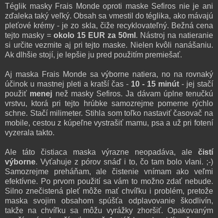
Téglik masky Frais Monde oproti maske Sefiros nie je ani
zďaleka taký veľký. Obsah sa vmestil do téglika, ako mávajú
pleťové krémy - je zo skla, čiže recyklovateľný. Bežná cena
tejto masky =
okolo 15 EUR za 50ml
. Nástroj na natieranie
si určite vezmite aj pri tejto maske. Nielen kvôli nanášaniu.
Ak dlhšie stojí, je lepšie ju pred použitím premiešať.
Aj maska Frais Monde sa výborne natiera, no na rovnaký
účinok u mastnej pleti a kratší čas -
10 - 15 minút
-
jej stačí
použiť
menej
než masky Sefiros. Ja dávam úplne tenučkú
vrstvu, ktorá pri tejto hrúbke samozrejme pomerne rýchlo
schne. Stačí milimeter. Stihla som toľko nastaviť časovač na
mobile, cestou z kúpeľne vystrašiť mamu, psa a už pri fotení
vyzerala takto.
Ale táto čistiaca maska výrazne neopadáva, ale
čistí
výborne
. Vyťahuje z pórov snáď i to, čo tam bolo vlani. ;-)
Samozrejme preháňam, ale čistenie vnímam ako veľmi
efektívne. Po prvom použití sa vám to možno zdať nebude.
Silno znečistená pleť môže mať chvíľku i problém, pretože
maska svojim obsahom spúšťa odplavovanie škodlivín,
takže na chvíľku sa môžu vyrážky zhoršiť. Opakovaným