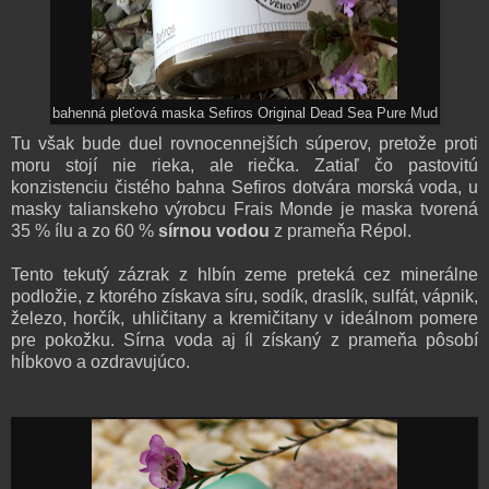
bahenná pleťová maska Sefiros Original Dead Sea Pure Mud
Tu však bude duel rovnocennejších súperov, pretože proti
moru stojí nie rieka, ale riečka. Zatiaľ čo pastovitú
konzistenciu čistého bahna Sefiros dotvára morská voda, u
masky talianskeho výrobcu Frais Monde je maska tvorená
35 % ílu a zo 60 %
sírnou vodou
z prameňa Répol.
Tento tekutý zázrak z hlbín zeme preteká cez minerálne
podložie, z ktorého získava síru, sodík, draslík, sulfát, vápnik,
železo, horčík, uhličitany a kremičitany v ideálnom pomere
pre pokožku. Sírna voda aj íl získaný z prameňa pôsobí
hĺbkovo a ozdravujúco.