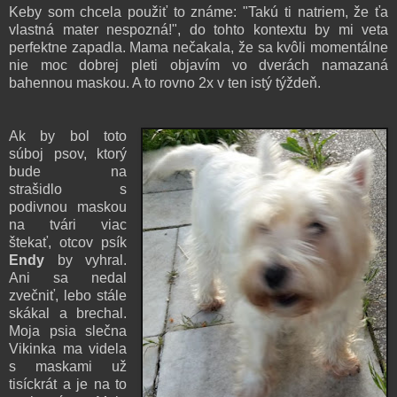
Keby som chcela použiť to známe: "Takú ti natriem, že ťa
vlastná mater nespozná!", do tohto kontextu by mi veta
perfektne zapadla. Mama nečakala, že sa kvôli momentálne
nie moc dobrej pleti objavím vo dverách namazaná
bahennou maskou. A to rovno 2x v ten istý týždeň.
Ak by bol toto
súboj psov, ktorý
bude na
strašidlo
s
podivnou maskou
na tvári
viac
štekať, otcov psík
Endy
by vyhral.
Ani sa nedal
zvečniť, lebo stále
skákal a brechal.
Moja psia slečna
Vikinka ma videla
s maskami už
tisíckrát a je na to