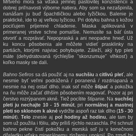
Mŕtveho mora sa vďaka jemnej pastovitej konzistencii a
dobrej priľnavosti výborne natiera. Aby som sa nezašpinila,
nanášam ju buď špachtličkou alebo lyžičkou. Balenie je
praktické, ide to aj veľkou lyžicou. Pri dotyku bahna s kožou
pociťujem príjemné chladenie. Maska aplikovaná v
primeranej vrstve schne pomalšie. Nemusíte sa báť ústa
otvoriť a rozprávať. Nepopraská a ani neopadne hneď. Už
ku koncu pôsobenia ale môžete vidieť prasklinky na
partiách, ktorými najviac pohybujete. Záleží, aký typ pleti
máte (dehydratovaná rýchlejšie "skonzumuje" vlhkosť) a
koľko masky ste dali.
Bahno Sefiros
sa dá použiť aj na
suchšiu
a
citlivú pleť
, ale
nesmie byť veľmi podrážená / poranená / rozdriapaná a
nesmie na nej ostať dlho. inak soľ môže
štípať
a pokožka
na ňu môže začať dlhším pôsobením reagovať. Pozor aj pri
čerstvo rozrýpanom akné. Tiež pocítite štípanie. Na
suchšej
pleti ju nechajte 10 - 15 minút
, pri
normálnej a mastnej
pleti so sklonom k akné
vydržte aspoň raz tak dlho (
15 - 30
minút
).
Telo
znesie aj
pol hodiny až hodinu
, ale tam by
som už použila i fóliu, aby príliš rýchlo nezaschla. Pri schnutí
bahno pekne čistí pokožku a morská soľ ju v konečnom
dôsledku vďaka minerálnemu zloženiu upokojí. Po zmytí by