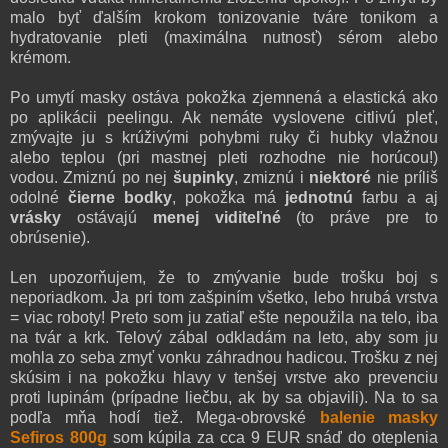
malo byť ďalším krokom tonizovanie tváre tonikom a
hydratovanie pleti (maximálna nutnosť) sérom alebo
krémom.
Po umytí masky ostáva pokožka zjemnená a elastická ako
po aplikácii peelingu. Ak nemáte vyslovene citlivú pleť,
zmývajte ju s krúživými pohybmi ruky či hubky vlažnou
alebo teplou (pri mastnej pleti rozhodne nie horúcou!)
vodou. Zmiznú po nej
šupinky
, zmiznú i
niektoré
nie príliš
odolné
čierne bodky
, pokožka má
jednotnú
farbu a aj
vrásky
ostávajú
menej viditeľné
(to práve pre to
obrúsenie).
Len upozorňujem, že to zmývanie bude trošku boj s
neporiadkom. Ja pri tom zašpiním všetko, lebo hrubá vrstva
= viac roboty! Preto som ju zatiaľ ešte nepoužila na telo, iba
na tvár a krk. Telový zábal odkladám na leto, aby som ju
mohla zo seba zmyť vonku záhradnou hadicou. Trošku z nej
skúsim i na pokožku hlavy v tenšej vrstve ako prevenciu
proti lupinám (prípadne liečbu, ak by sa objavili). Na to sa
podľa mňa hodí tiež. Mega-obrovské
balenie masky
Sefiros 800g
som kúpila za cca 9 EUR snáď do oteplenia