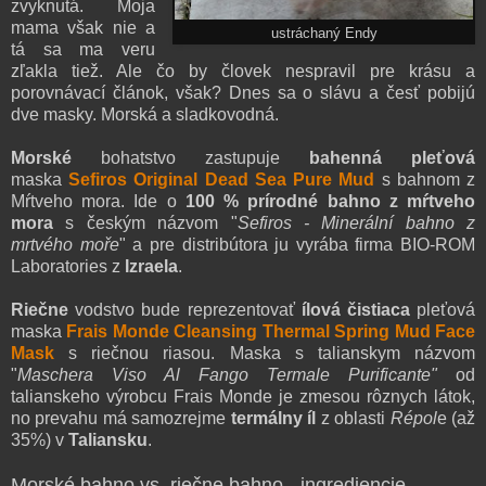
zvyknutá. Moja
mama však nie a
ustráchaný Endy
tá sa ma veru
zľakla tiež.
Ale čo by človek nespravil pre krásu a
porovnávací článok, však?
Dnes sa o slávu a česť pobijú
dve masky. Morská a sladkovodná.
Morské
bohatstvo zastupuje
bahenná pleťová
maska
Sefiros Original Dead Sea Pure Mud
s bahnom z
Mŕtveho mora. Ide o
100 %
prírodné bahno z mŕtveho
mora
s českým názvom "
Sefiros - Minerální bahno z
mrtvého moře
" a pre distribútora ju vyrába firma BIO-ROM
Laboratories z
Izraela
.
Riečne
vodstvo bude reprezentovať
ílová čistiaca
pleťová
maska
Frais Monde Cleansing Thermal Spring Mud Face
Mask
s riečnou riasou. Maska s talianskym názvom
"
Maschera Viso Al Fango Termale Purificante"
od
talianskeho výrobcu Frais Monde je zmesou rôznych látok,
no prevahu má samozrejme
termálny íl
z oblasti
Répol
e (až
35%) v
Taliansku
.
Morské bahno vs. riečne bahno - ingrediencie