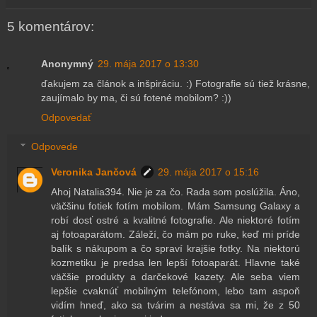
5 komentárov:
Anonymný
29. mája 2017 o 13:30
ďakujem za článok a inšpiráciu. :) Fotografie sú tiež krásne,
zaujímalo by ma, či sú fotené mobilom? :))
Odpovedať
Odpovede
Veronika Jančová
29. mája 2017 o 15:16
Ahoj Natalia394. Nie je za čo. Rada som poslúžila. Áno,
väčšinu fotiek fotím mobilom. Mám Samsung Galaxy a
robí dosť ostré a kvalitné fotografie. Ale niektoré fotím
aj fotoaparátom. Záleží, čo mám po ruke, keď mi príde
balík s nákupom a čo spraví krajšie fotky. Na niektorú
kozmetiku je predsa len lepší fotoaparát. Hlavne také
väčšie produkty a darčekové kazety. Ale seba viem
lepšie cvaknúť mobilným telefónom, lebo tam aspoň
vidím hneď, ako sa tvárim a nestáva sa mi, že z 50