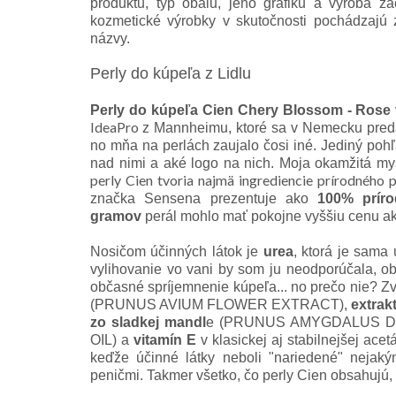
produktu, typ obalu, jeho grafiku a výroba za
kozmetické výrobky v skutočnosti pochádzajú 
názvy.
Perly do kúpeľa z Lidlu
Perly do kúpeľa Cien Chery Blossom - Rose
IdeaPro
z Mannheimu, ktoré sa v Nemecku pre
no mňa na perlách zaujalo čosi iné.
Jediný pohľ
nad nimi a aké logo na nich. Moja okamžitá my
perly Cien tvoria najmä ingrediencie prírodného 
značka Sensena prezentuje ako
100% príro
gramov
perál mohlo mať pokojne vyššiu cenu a
Nosičom účinných látok je
urea
, ktorá je sama
vylihovanie vo vani by som ju neodporúčala, ob
občasné spríjemnenie kúpeľa... no prečo nie?
Zv
(PRUNUS AVIUM FLOWER EXTRACT),
extrak
zo sladkej mandl
e (PRUNUS AMYGDALUS DU
OIL) a
vitamín E
v klasickej aj stabilnejšej ace
keďže účinné látky neboli "nariedené" nejak
peničmi. Takmer všetko, čo perly Cien obsahujú, 