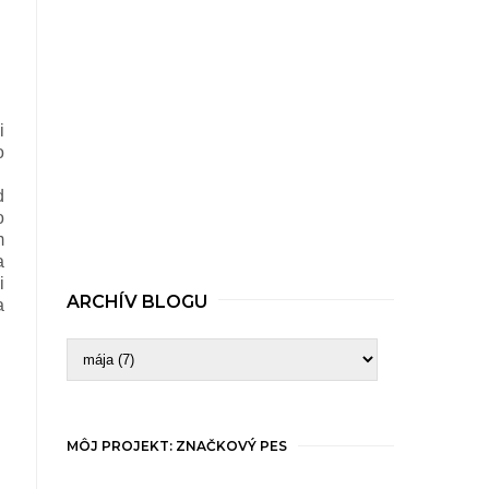
i
o
d
o
m
a
i
ARCHÍV BLOGU
a
MÔJ PROJEKT: ZNAČKOVÝ PES