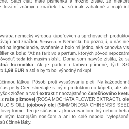
čne. Stačí čítať malé písmenka a možno zistíte, že niektor
z tovární známych značiek. Iba sú inak zabalené a majú in
vyrába nemecký výrobca kúpeľových a sprchovacích produkto
Sensena
dávajú pod značkou
. V Nemecku ho poznajú, u nás nie
ad na ingrediencie, ovoňanie a bolo mi jedno, aká cenovka vis
"
Až na farbivo a parfum, ktorých pôvod nepoznám
šlienka bola:
pôvodu", teda ich musím skúsiť
. Doma som navyše zistila, že s
dná kozmetika
. Ak je parfum i farbivo prírodné, t
ých
37
ko
1,99 EUR
a stále by to bol výhodný nákup!
 účinnou látkou. Pôsobí proti vysušovaniu pleti. Na každodenn
čas perly Cien striedajte s iným produktom do kúpeľa, ale ak
yšok zloženia tvorí
extrakt
z naozajstného
čerešňového kvet
t
z
ruže pižmovej
(ROSA MOCHATA FLOWER EXTRACT),
ole
LCIS OIL),
jojobový olej
(SIMMONDSIA CHINENSIS SEE
tátovej forme. Ten je súčasne aj konzervantom. Iný nebolo treba
ým iným lacnejším nosičom a ani to celé nebolo "vylepšené
sú účinné látky.