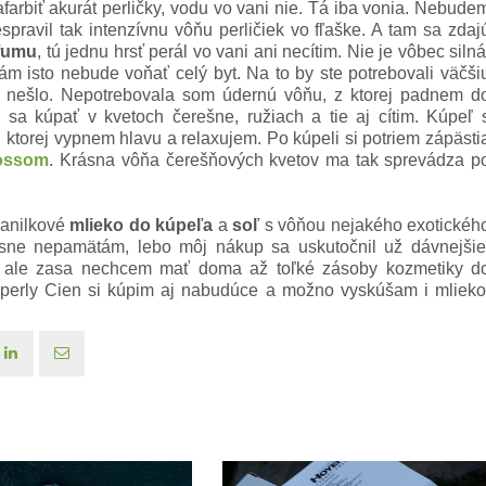
farbiť akurát perličky, vodu vo vani nie. Tá iba vonia.
Nebude
spravil tak intenzívnu vôňu perličiek vo fľaške. A tam sa zdaj
fumu
, tú jednu hrsť perál vo vani ani necítim. Nie je vôbec silná
 vám isto nebude voňať celý byt. Na to by ste potrebovali väčši
t nešlo. Nepotrebovala som údernú vôňu, z ktorej padnem d
a kúpať v kvetoch čerešne, ružiach a tie aj cítim. Kúpeľ 
i ktorej vypnem hlavu a relaxujem. P
o kúpeli si potriem zápästi
lossom
. Krásna vôňa čerešňových kvetov ma tak sprevádza p
vanilkové
mlieko do kúpeľa
a
soľ
s vôňou nejakého exotickéh
esne nepamätám, lebo môj nákup sa uskutočnil už dávnejšie
li, ale zasa nechcem mať doma až toľké zásoby kozmetiky d
perly Cien si kúpim aj nabudúce a možno vyskúšam i mlieko