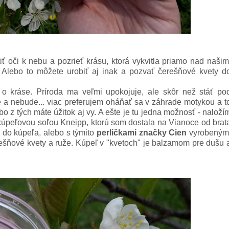
 oči k nebu a pozrieť krásu, ktorá vykvitla priamo nad našim
 Alebo to môžete urobiť aj inak a pozvať čerešňové kvety d
o kráse. Príroda ma veľmi upokojuje, ale skôr než stáť po
e a nebude... viac preferujem oháňať sa v záhrade motykou a t
bo z tých máte úžitok aj vy. A ešte je tu jedna možnosť - naloží
úpeľovou soľou Kneipp, ktorú som dostala na Vianoce od brat
i do kúpeľa, alebo s týmito
perličkami značky Cien
vyrobeným
rešňové kvety a ruže. Kúpeľ v "kvetoch" je balzamom pre dušu 