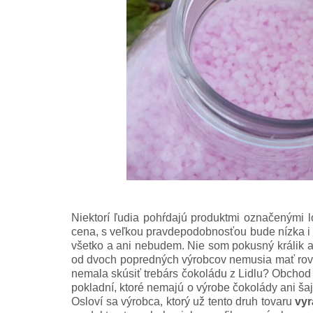
Niektorí ľudia pohŕdajú produktmi označenými 
cena, s veľkou pravdepodobnosťou bude nízka i 
všetko a ani nebudem. Nie som pokusný králik a
od dvoch popredných výrobcov nemusia mať rovna
nemala skúsiť trebárs čokoládu z Lidlu? Obchod s
pokladní, ktoré nemajú o výrobe čokolády ani šajnu.
Osloví sa výrobca, ktorý už tento druh tovaru
vy