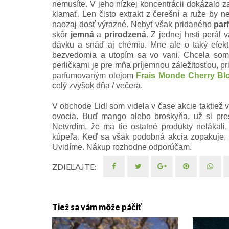
nemusíte. V jeho nízkej koncentrácii dokázalo za
klamať. Len čisto extrakt z čerešní a ruže by ne
naozaj dosť výrazné. Nebyť však pridaného
par
skôr
jemná
a
prirodzená
. Z jednej hrsti perál
dávku a snáď aj chémiu. Mne ale o taký efek
bezvedomia a utopím sa vo vani. Chcela som s
perličkami je pre mňa príjemnou záležitosťou, pr
parfumovaným olejom
Frais Monde Cherry B
celý zvyšok dňa / večera.
V obchode Lidl som videla v čase akcie taktiež
ovocia. Buď mango alebo broskyňa, u
ž si pr
Netvrdím, že ma tie ostatné produkty neláka
kúpeľa.
Keď sa však podobná akcia zopakuje, 
Uvidíme. Nákup rozhodne odporúčam.
ZDIEĽAJTE:
Tiež sa vám môže páčiť