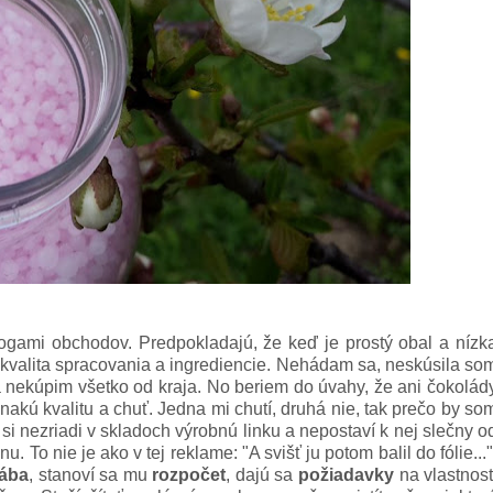
logami obchodov. Predpokladajú, že keď je prostý obal a nízk
kvalita spracovania a ingrediencie. Nehádam sa, neskúsila so
 nekúpim všetko od kraja. No beriem do úvahy, že ani čokolád
kú kvalitu a chuť. Jedna mi chutí, druhá nie, tak prečo by so
i nezriadi v skladoch výrobnú linku a nepostaví k nej slečny o
 To nie je ako v tej reklame: "A svišť ju potom balil do fólie..."
rába
, stanoví sa mu
rozpočet
, dajú sa
požiadavky
na vlastnost