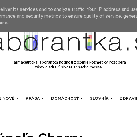
liver its services and to analyze traffic. Your IP address and us
rmance and security metrics to ensure quality of service, gene
buse.
Farmaceutická laborantka hodnotí zloženie kozmetiky, rozoberá
témy o zdraví, živote a všetko možné.
E NOVÉ
KRÁSA
DOMÁCNOSŤ
SLOVNÍK
ZDRAVI