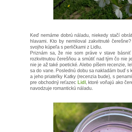
Keď nemáme dobrú náladu, niekedy stačí obrátiť
hlavami. Kto by nemiloval zakvitnuté čerešne?
svojho kúpeľa s perličkami z Lidlu.
Priznám sa, že nie som práve v stave básniť 
rozkvitnutou čerešňou a smútiť nad tým čo nie j
nie je až také poetické. Alebo píšem recenzie, le
sa do vane. Poslednú dobu sa nakladám buď s k
a jeho priateľky Katky (recenzia bude), s penam
pre obchodný reťazec
Lidl
, ktoré voňajú ako če
navodzuje romantickú náladu.