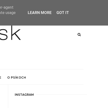
er-agent
rate usage
LEARN MORE
GOT IT
E
O PSÍKOCH
INSTAGRAM