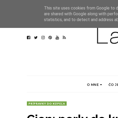
This site uses cookies from Google to de
are shared with Google along with perfo
statistics, and to detect and address a
O MNE
ČO J
PRÍPRAVKY DO KÚPEĽA