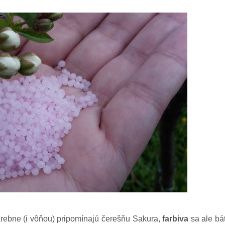
arebne (i vôňou) pripomínajú čerešňu Sakura,
farbiva
sa ale bá