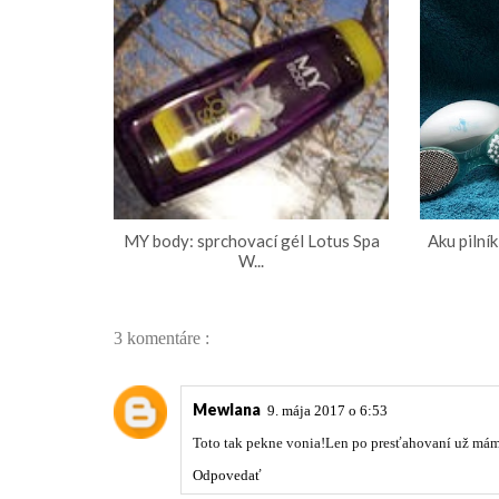
MY body: sprchovací gél Lotus Spa
Aku pilník
W...
3 komentáre :
Mewlana
9. mája 2017 o 6:53
Toto tak pekne vonia!Len po presťahovaní už máme
Odpovedať