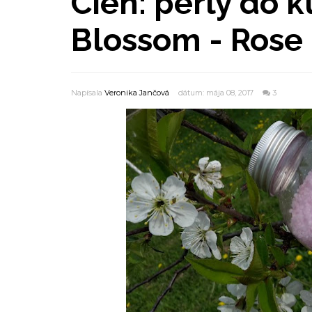
Cien: perly do 
Blossom - Rose
Napísala
Veronika Jančová
dátum: mája 08, 2017
3