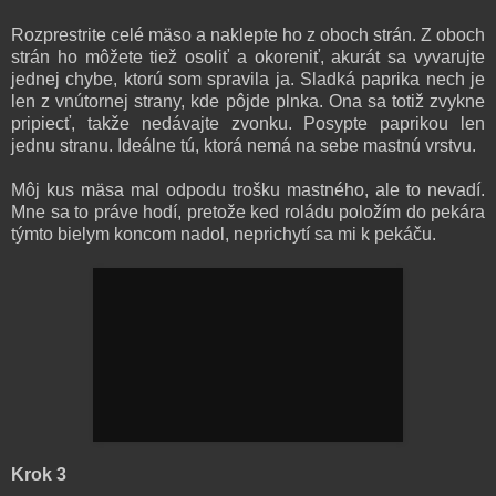
Rozprestrite celé mäso a naklepte ho z oboch strán. Z oboch
strán ho môžete tiež osoliť a okoreniť, akurát sa vyvarujte
jednej chybe, ktorú som spravila ja. Sladká paprika nech je
len z vnútornej strany, kde pôjde plnka. Ona sa totiž zvykne
pripiecť, takže nedávajte zvonku. Posypte paprikou len
jednu stranu. Ideálne tú, ktorá nemá na sebe mastnú vrstvu.
Môj kus mäsa mal odpodu trošku mastného, ale to nevadí.
Mne sa to práve hodí, pretože ked roládu položím do pekára
týmto bielym koncom nadol, neprichytí sa mi k pekáču.
Krok 3