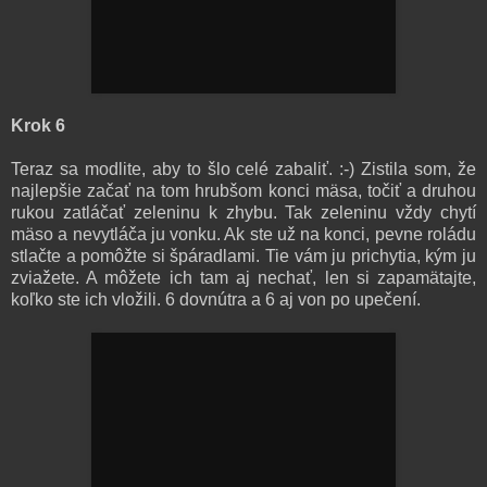
Krok 6
Teraz sa modlite, aby to šlo celé zabaliť. :-) Zistila som, že
najlepšie začať na tom hrubšom konci mäsa, točiť a druhou
rukou zatláčať zeleninu k zhybu. Tak zeleninu vždy chytí
mäso a nevytláča ju vonku. Ak ste už na konci, pevne roládu
stlačte a pomôžte si špáradlami. Tie vám ju prichytia, kým ju
zviažete. A môžete ich tam aj nechať, len si zapamätajte,
koľko ste ich vložili. 6 dovnútra a 6 aj von po upečení.