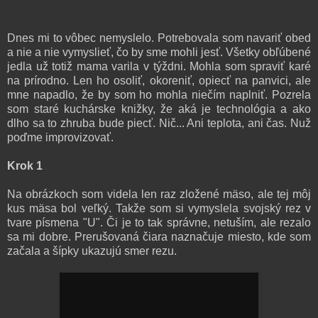
Dnes mi to vôbec nemyslelo. Potrebovala som navariť obed
a nie a nie vymyslieť, čo by sme mohli jesť. Všetky obľúbené
jedla už totiž mama varila v týždni. Mohla som spraviť karé
na prírodno. Len ho osoliť, okoreniť, opiecť na panvici, ale
mne napadlo, že by som ho mohla niečím naplniť. Pozrela
som staré kuchárske knižky, že aká je technológia a ako
dlho sa to zhruba bude piecť. Nič... Ani teplota, ani čas. Nuž
poďme improvizovať.
Krok 1
Na obrázkoch som videla len raz zložené mäso, ale tej môj
kus mäsa bol veľký. Takže som si vymyslela svojský rez v
tvare písmena "U". Či je to tak správne, netuším, ale rezalo
sa mi dobre. Prerušovaná čiara naznačuje miesto, kde som
začala a šípky ukazujú smer rezu.