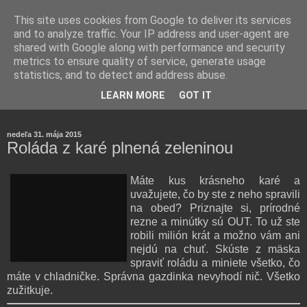
This site uses cookies from Google to deliver its services
and to analyze traffic. Your IP address and user-agent are
shared with Google along with performance and security
metrics to ensure quality of service, generate usage
statistics, and to detect and address abuse.
Farmaceutická laborantka hodnotí zloženie kozmetiky,
LEARN MORE
GOT IT
rozoberá témy o zdraví, živote a všetko možné.
nedeľa 31. mája 2015
Roláda z karé plnená zeleninou
Máte kus krásneho karé a
uvažujete, čo by ste z neho spravili
na obed? Priznajte si, prírodné
rezne a minútky sú OUT. To už ste
robili milión krát a možno vám ani
nejdú na chuť. Skúste z mäska
spraviť roládu a miniete všetko, čo
máte v chladničke. Správna gazdinka nevyhodí nič. Všetko
zužitkuje.