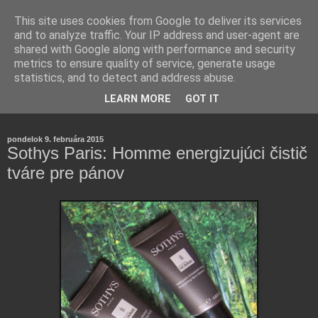
This site uses cookies from Google to deliver its services
and to analyze traffic. Your IP address and user-agent are
shared with Google along with performance and security
metrics to ensure quality of service, generate usage
statistics, and to detect and address abuse.
Farmaceutická laborantka hodnotí zloženie kozmetiky,
LEARN MORE
GOT IT
rozoberá témy o zdraví, živote a všetko možné.
pondelok 9. februára 2015
Sothys Paris: Homme energizujúci čistič
tváre pre pánov