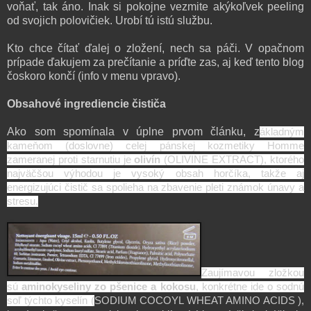
voňať, tak áno. Inak si pokojne vezmite akýkoľvek peeling
od svojich polovičiek. Urobí tú istú službu.
Kto chce čítať ďalej o zložení, nech sa páči. V opačnom
prípade ďakujem za prečítanie a príďte zas, aj keď tento blog
čoskoro končí (info v menu vpravo).
Obsahové ingrediencie čističa
Ako som spomínala v úplne prvom článku, z
ákladným
kameňom (doslovne) celej pánskej kozmetiky Homme
zameranej proti starnutiu je
olivín
(OLIVINE EXTRACT), ktorého
najväčšou výhodou je vysoký obsah horčíka, takže aj
energizujúci čistič sa spolieha na zbavenie pleti známok únavy a
stresu.
Zaujímavou zložkou
sú
aminokyseliny zo pšenice a kokosu
, konkrétne ide o sodnú
soľ týchto kyselín (
SODIUM COCOYL WHEAT AMINO ACIDS ),