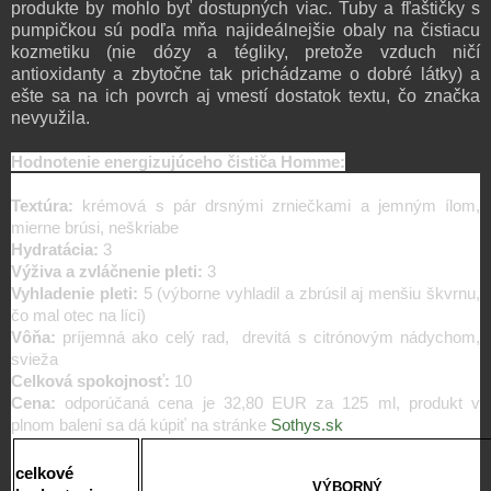
produkte by mohlo byť dostupných viac.
Tuby a fľaštičky s
pumpičkou sú podľa mňa najideálnejšie obaly na čistiacu
kozmetiku (n
ie dózy a tégliky, pretože vzduch ničí
antioxidanty a zbytočne tak prichádzame o dobré látky)
a
ešte sa na ich povrch aj vmestí dostatok textu, čo značka
nevyužila.
Hodnotenie energizujúceho čističa Homme:
Textúra:
krémová s pár drsnými zrniečkami a jemným ílom,
mierne brúsi, neškriabe
Hydratácia:
3
Výživa a zvláčnenie pleti:
3
Vyhladenie pleti:
5 (výborne vyhladil a zbrúsil aj menšiu škvrnu,
čo mal otec na líci)
Vôňa:
príjemná ako celý rad,
drevitá s citrónovým nádychom,
svieža
Celková spokojnosť:
10
Cena:
odporúčaná cena je 32,80 EUR za 125 ml,
produkt v
plnom balení sa dá kúpiť na stránke
Sothys.sk
celkové
VÝBORNÝ