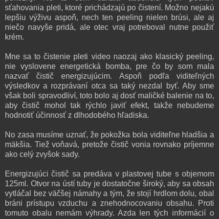
sťahovania pleti, ktoré prichádzajú po čistení. Možno nejakú
lepšiu výživu aspoň, nech ten peeling nielen brúsi, ale aj
niečo navyše pridá, ale otec vraj potreboval nutne použiť
krém.
Mne sa to čistenie pleti video naozaj ako klasický peeling,
nie vyslovene energetická bomba, pre čo by som mala
nazvať čistič energizujúcim. Aspoň podľa viditeľných
výsledkov a rozprávaní otca sa taký nezdal byť. Aby sme
však boli spravodliví, t
oto bolo aj dosť maličké balenie na to,
aby čistič mohol tak rýchlo javiť efekt, takže nebudeme
hodnotiť účinnosť z dlhodobého hľadiska.
No zasa musíme uznať, že pokožka bola viditeľne hladšia a
mäkšia. Tiež voňavá, pretože čistič vonia rovnako príjemne
ako celý zvyšok sady.
Energizujúci čistič sa predáva v plastovej tube s objemom
125ml. Otvor na ústí tuby je dostatočne široký, aby sa obsah
vytláčal bez väčšej námahy a tým, že stojí hrdlom dolu, obal
bráni prístupu vzduchu a znehodnocovaniu obsahu.
Proti
tomuto obalu nemám výhrady. Azda len tých informácií o