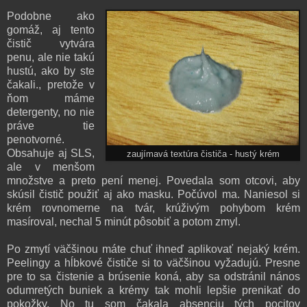
Podobne ako
gomáž, aj tento
čistič vytvára
penu, ale nie takú
hustú, ako by ste
čakali., pretože v
ňom máme
detergenty, no nie
práve tie
penotvorné.
Obsahuje aj SLS,
zaujímavá textúra čističa - hustý krém
ale v menšom
množstve a preto pení menej.
Povedala som otcovi, aby
skúsil čistič použiť aj ako masku. Počúvol ma. Naniesol si
krém rovnomerne na tvár, krúživým pohybom krém
masíroval, nechal 5 minút pôsobiť a potom zmyl.
Po zmytí väčšinou máte chuť ihneď aplikovať nejaký krém.
Peelingy a hĺbkové čističe si to väčšinou vyžadujú. Presne
pre to sa čistenie a brúsenie koná, aby sa odstránil nános
odumretých buniek a krémy tak mohli lepšie prenikať do
pokožky. No tu som č
akala absenciu tých pocitov