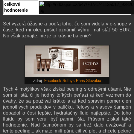
celkové
hodnotenie
Set vyzerá úžasne a podľa toho, čo som videla v e-shope v
čase, keď mi otec prišiel oznámiť výhru, mal stáť 50 EUR.
No však uznajte, nie je to krásne balenie?
Zdroj:
Facebook Sothys Paris Slovakia
Tých 4 motýlikov však získal peeling s odretými ušami. Nie
som si istá, či je hodný toľkých peňazí aj keď vezmem do
úvahy, že sa používal krátko a aj keď spravím pomer cien
jednotlivých produktov v balíčku. Telový a vlasový šampón
dopadol o čosi lepšie, hydratačný fluid najlepšie. Do toho
fluidu by som veru, byť pánmi, šla. Právom získal také
hodnotenie. Nad šampónom by sa tiež dalo uvažovať a
tento peeling... ak máte, milí páni, citlivú pleť a chcete pekne