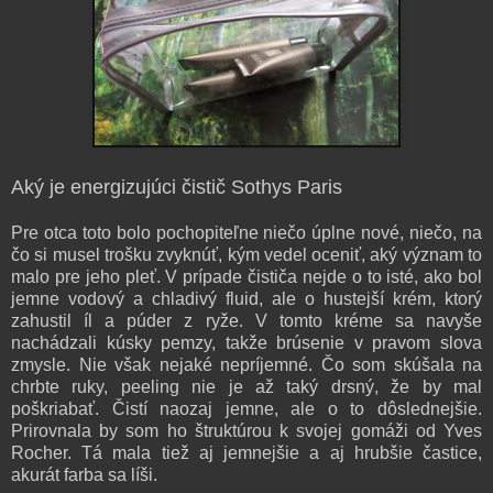
Aký je energizujúci čistič Sothys Paris
Pre otca toto bolo pochopiteľne niečo úplne nové, niečo, na
čo si musel trošku zvyknúť, kým vedel oceniť, aký význam to
malo pre jeho pleť. V prípade čističa nejde o to isté, ako bol
jemne vodový a chladivý fluid, ale o hustejší krém, ktorý
zahustil íl a púder z ryže. V tomto kréme sa navyše
nachádzali kúsky pemzy, takže brúsenie v pravom slova
zmysle. Nie však nejaké nepríjemné. Čo som skúšala na
chrbte ruky, peeling nie je až taký drsný, že by mal
poškriabať. Čistí naozaj jemne, ale o to dôslednejšie.
Prirovnala by som ho štruktúrou k svojej gomáži od Yves
Rocher. Tá mala tiež aj jemnejšie a aj hrubšie častice,
akurát farba sa líši.