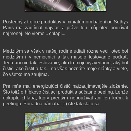
Posledný z trojice produktov v miniatúrnom balení od Sothys
Paris ma zaujímal najviac a práve ten môj otec používal
najmenej. No vieme... chlapi...
Medzitým sa však v našej rodine udiali rôzne veci, otec bol
medzitým i v nemocnici a tak muselo testovanie počkať.
Teda ani nie tak testovanie, ako to moje vyzvedanie, aký bol
čistič, ako čistil a tak... no však poznáte moje články a viete,
čo všetko ma zaujíma.
Pre mňa mal energizujúci čistič najzaujímavejšie zloženie.
Šlo totiž o hĺbkovo čistiaci produkt a súčasne peeling. Lenže
dokopte chlapa, ktorý predtým nepoužíval ani len krém, k
peelingu. Poriadna námaha. :-) Ale tak stalo sa.