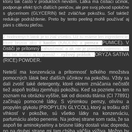
ktorú tak často v produktoch nevidím. Látka má čistiaci účinok,
podporuje efekt tých ďalších peničov, ale pre svoj pôvod spoločne
s glycerínom (GLYCERIN) tiež zvláčňue pokožku. Soľ taktiež
redukuje podráždenie. Preto by tento peeling mohli používať aj
páni s citlivou pleťou.
Z hodnotných látok je to žiaľ všetko. Už tu máme len ingrediencie,
PUMICE). V
ktoré brúsia ako íl
kaolín
(KAOLIN) a
pemza
(
čističi je prítomný
zahusťovač a ak nie je pomletý najemno, tak
ORYZA SATIVA
robí tak trošku aj tú gomáž -
ryžový prášok
-
(RICE) POWDER.
Neteší ma konzervácia a prítomnosť toľkého množstva
pomocných látok bez ďalších účinkov na pokožku. Vždy sa
dali zvoliť také detergenty, ktoré okrem zmáčania nečistôt
tiež aspoň trošku zjemňujú pokožku. Keď sa pozriete na ten
zoznam na obrázku vyššie, tak od dioxidu titánia (CI 77891)
začínajú pomocné látky. S výnimkou pemzy, olivínu a
propylén glykolu (PROPYLEN GLYCOL), ktorý aj trošku drží
vlhkosť v pokožke, sú všetko látky na konzerváciu,
parfumáciu alebo penenie.
Na jednej strane som rada, že sa
aspoň tie aminokyseliny a brúsne látky dostali viac dopredu,
no na druhej strane mi tam chýba väčšia výživa.
Možno by