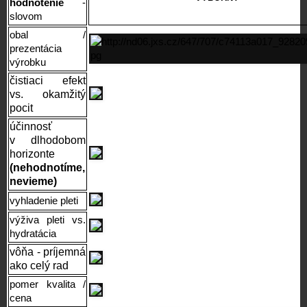
hodnotenie
-
slovom
obal /
prezentácia
výrobku
čistiaci efekt
vs. okamžitý
pocit
účinnosť
v dlhodobom
horizonte
(nehodnotíme,
nevieme)
vyhladenie pleti
výživa pleti vs.
hydratácia
vôňa - príjemná
ako celý rad
pomer kvalita /
cena