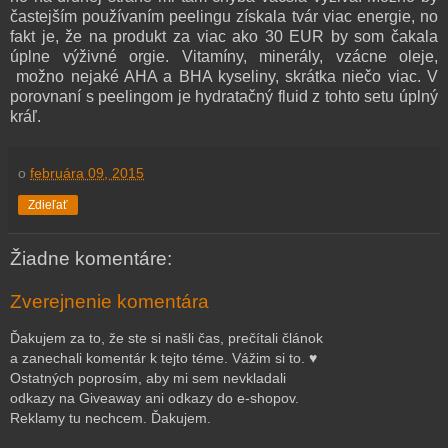
častejším používaním peelingu získala tvár viac energie, no
fakt je, že na produkt za viac ako 30 EUR by som čakala
úplne výživné orgie. Vitamíny, minerály, vzácne oleje,
možno nejaké AHA a BHA kyseliny, skrátka niečo viac. V
porovnaní s peelingom je hydratačný fluid z tohto setu úplný
kráľ.
o
februára 09, 2015
Zdieľať
Žiadne komentáre:
Zverejnenie komentára
Ďakujem za to, že ste si našli čas, prečítali článok
a zanechali komentár k tejto téme. Vážim si to. ♥
Ostatných poprosím, aby mi sem nevkladali
odkazy na Giveaway ani odkazy do e-shopov.
Reklamy tu nechcem. Ďakujem.