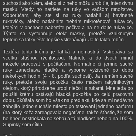
suchosti ako krém, alebo si z neho môžu urobiť aj intenzívnu
masku. Vtedy ho natriete na ruky vo väčšom množstve.
Odporúčam, aby ste si na ruky natiahli aj bavlnené
rukavičky, alebo natiahnite trebárs mikroténové rukavice,
ktorými v obchode naberáte pečivo a na ne dajte rukavice.
Týmto sa vystupňuje efekt masky, pretože vzniknutým
teplom sa látky ešte lepšie vstrebávajú. Ja to takto robím.
Textúra tohto krému je ľahká a nemastná. Vstrebáva sa
vcelku slušnou rýchlosťou. Natriete a do dvoch minút
môžete pracovať s počítačom. Normálne či jemne suché
ruky zanecháva hladké a výborne vyživené po dobu
niekoľkých hodín (4 - 8, podľa suchosti). Ja nemám suché
ruky, pretože svoju pokožku často mažem rakytníkovým
olejom, ktorý prirodzene urobí niečo i s rukami. Mne teda po
použití krému ostávajú hladká pokožka po celú pracovnú
dobu. Skúšala som ho však na predlaktí, kde sa mi nedávno
zahojilo jedno suchšie miesto po testovaní jedného parfumu
(na ktorý koža zareagovala negatívne, takže šťastie, že som
ho hneď nestriekala na seba) a tá hladkosť nebola na 100%.
Šupinky som cítila.