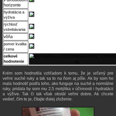
horizonte
hydratácia a
výživa
rýchlosť
vstrebávania
vôňa
pomer kvalita
/ cena
celkové
hodnotenie
Krém som hodnotila vzhľadom k tomu, že je určený pre
veľmi suché ruky a tak sa to na ňom aj píše. Ak by som ho
mala hodnotiť podľa toho, ako funguje na suché a normálne
ruky, pridala by som mu 2,5 motýlika v účinnosti i hydratácii
a výžive. Tak či tak však obstál veľmi dobre. Ak chcete
vedieť, čím to je, čítajte ďalej zloženie.