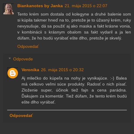
Biankanotes by Janka
21. mája 2015 o 22:07
Tento krém som dostala od kolegyne a druhé balenie som
si kúpila takmer hneď na to, pretože je to úžasný krém, ruky
nevysušuje, dá sa použiť aj ako maska a fakt krásne vonia,
v kombinácii s krásnym obalom sa fakt vydaril a ja len
dúfam, že ho budú vyrábať ešte dlho, pretože je skvelý.
Odpovedať
Odpovede
Veronika
26. mája 2015 o 20:32
Aj mliečko do kúpeľa na nohy je vynikajúce. :-) Balea
má celkovo veľmi súce produkty. Radosť o nich písať.
Zloženie super, účinok tiež fajn a cena parádna.
Ďakujem za komentár. Tiež dúfam, že tento krém budú
ešte dlho vyrábať.
Odpovedať