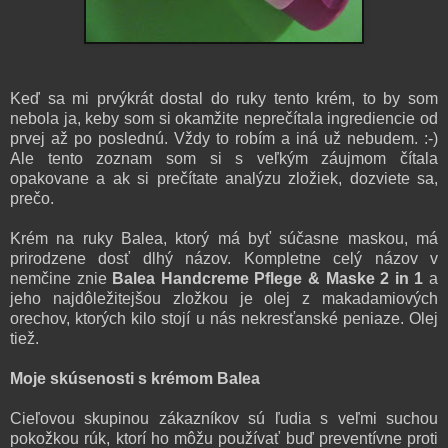
Keď sa mi prvýkrát dostal do ruky tento krém, to by som
nebola ja, keby som si okamžite neprečítala ingrediencie od
prvej až po poslednú. Vždy to robím a iná už nebudem. :-)
Ale tento zoznam som si s veľkým záujmom čítala
opakovane a ak si prečítate analýzu zložiek, dozviete sa,
prečo.
Krém na ruky Balea, ktorý má byť súčasne maskou, má
prirodzene dosť dlhý názov. Kompletne celý názov v
nemčine znie
Balea Handcreme Pflege & Maske 2 in 1
a
jeho najdôležitejšou zložkou je olej z makadamiových
orechov, ktorých kilo stojí u nás nekresťanské peniaze. Olej
tiež.
Moje skúsenosti s krémom Balea
Cieľovou skupinou zákazníkov sú ľudia s veľmi suchou
pokožkou rúk, ktorí ho môžu používať buď preventívne proti