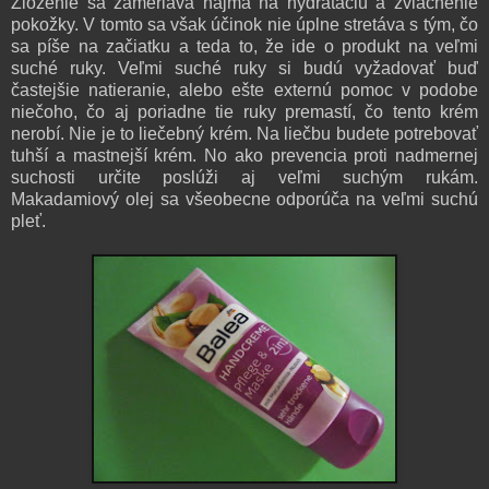
Zloženie sa zameriava najmä na hydratáciu a zvláčnenie
pokožky. V tomto sa však účinok nie úplne stretáva s tým, čo
sa píše na začiatku a teda to, že ide o produkt na veľmi
suché ruky. Veľmi suché ruky si budú vyžadovať buď
častejšie natieranie, alebo ešte externú pomoc v podobe
niečoho, čo aj poriadne tie ruky premastí, čo tento krém
nerobí. Nie je to liečebný krém. Na liečbu budete potrebovať
tuhší a mastnejší krém. No ako prevencia proti nadmernej
suchosti určite poslúži aj veľmi suchým rukám.
Makadamiový olej sa všeobecne odporúča na veľmi suchú
pleť.