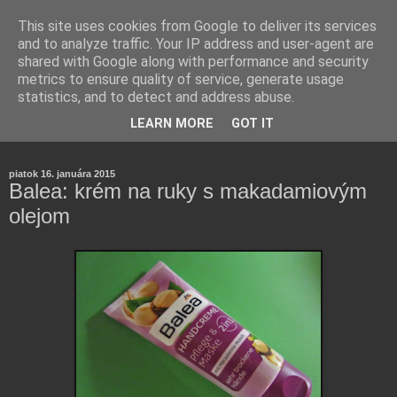
This site uses cookies from Google to deliver its services
and to analyze traffic. Your IP address and user-agent are
shared with Google along with performance and security
metrics to ensure quality of service, generate usage
statistics, and to detect and address abuse.
Farmaceutická laborantka hodnotí zloženie kozmetiky,
LEARN MORE
GOT IT
rozoberá témy o zdraví, živote a všetko možné.
piatok 16. januára 2015
Balea: krém na ruky s makadamiovým
olejom