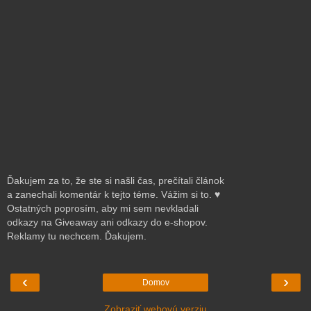
Ďakujem za to, že ste si našli čas, prečítali článok
a zanechali komentár k tejto téme. Vážim si to. ♥
Ostatných poprosím, aby mi sem nevkladali
odkazy na Giveaway ani odkazy do e-shopov.
Reklamy tu nechcem. Ďakujem.
‹
›
Domov
Zobraziť webovú verziu