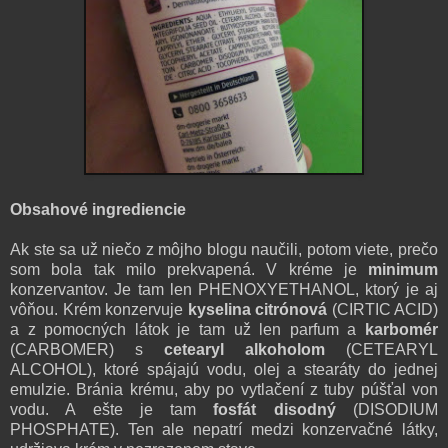
Obsahové ingrediencie
Ak ste sa už niečo z môjho blogu naučili, potom viete, prečo
som bola tak milo prekvapená. V kréme je
minimum
konzervantov. Je tam len PHENOXYETHANOL, ktorý je aj
vôňou. Krém konzervuje
kyselina citrónová
(CIRTIC ACID)
a z pomocných látok je tam už len parfum a
karbomér
(CARBOMER) s
cetearyl alkoholom
(CETEARYL
ALCOHOL), ktoré spájajú vodu, olej a stearáty do jednej
emulzie. Bránia krému, aby po vytlačení z tuby púšťal von
vodu. A ešte je tam
fosfát disodný
(DISODIUM
PHOSPHATE). Ten ale nepatrí medzi konzervačné látky,