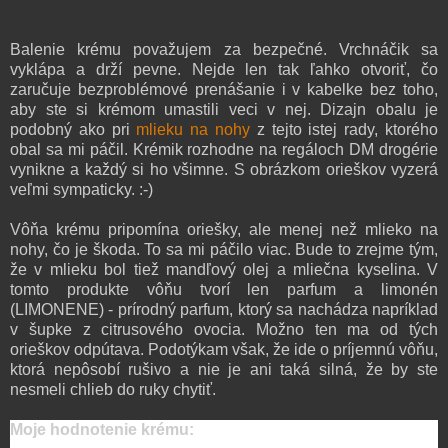
Balenie krému považujem za bezpečné. Vrchnáčik sa
vyklápa a drží pevne. Nejde len tak ľahko otvoriť, čo
zaručuje bezproblémové prenášanie i v kabelke bez toho,
aby ste si krémom umastili veci v nej. Dizajn obalu je
podobný ako pri
mlieku na nohy
z tejto istej rady, ktorého
obal sa mi páčil. Krémik rozhodne na regáloch DM drogérie
vynikne a každý si ho všimne. S obrázkom orieškov vyzerá
veľmi sympaticky. :-)
Vôňa krému pripomína oriešky, ale menej než mlieko na
nohy, čo je škoda. To sa mi páčilo viac. Bude to zrejme tým,
že v mlieku bol tiež mandľový olej a mliečna kyselina. V
tomto produkte vôňu tvorí len parfum a limonén
(LIMONENE) - prírodný parfum, ktorý sa nachádza napríklad
v šupke z citrusového ovocia. Možno ten ma od tých
orieškov odpútava. Podotýkam však, že ide o príjemnú vôňu,
ktorá nepôsobí rušivo a nie je ani taká silná, že by ste
nesmeli chlieb do ruky chytiť.
Moje hodnotenie krému: