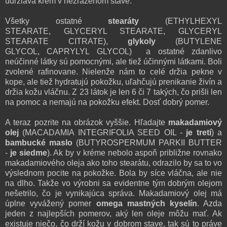
udržiava krém v nezrazenom stave.
Všetky ostatné
stearáty
(
ETHYLHEXYL
STEARATE,
GLYCERYL STEARATE,
GLYCERYL
STEARATE CITRATE),
glykoly
(
BUTYLENE
GLYCOL,
CAPRYLYL GLYCOL)
a ostatné zdanlivo
neúčinné látky sú pomocnými, ale tiež účinnými látkami. Boli
zvolené rafinovane. Nielenže nám to celé držia pekne v
kope, ale tiež hydratujú pokožku, uľahčujú prenikanie živín a
držia kožu vláčnu. Z 23 látok je len 6 či 7 takých, čo prišli len
na pomoc a nemajú na pokožku efekt. Dosť dobrý pomer.
A teraz pozrite na obrázok vyššie. Hľadajte
makadamiový
olej
(
MACADAMIA INTEGRIFOLIA SEED OIL -
je tretí
) a
bambucké maslo
(
BUTYROSPERMUM PARKII BUTTER
-
je siedme
). Ak by v kréme nebolo aspoň približne rovnako
makadamiového oleja ako toho stearátu, odrazilo by sa to vo
výslednom pocite na pokožke. Bola by síce vláčna, ale nie
na dlho. Takže vo výrobni sa evidentne tým dobrým olejom
nešetrilo, čo je vynikajúca správa. Makadamiový olej má
úplne vyvážený pomer
omega mastných kyselín
. Azda
jeden z najlepších pomerov, aký len oleje môžu mať. Ak
existuje niečo, čo drží kožu v dobrom stave, tak sú to práve