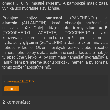
omega 3, 6, 9 mastné kyseliny.
A bambucké maslo zasa
vynikajúco hydratuje a zvláčňuje.
Pridajme hojivý
pantenol
(PANTHENOL) a
alantoín
(
ALLANTOIN)
, ktoré obnovujú pružnosť a
celistvosť kože. Ďalej pridajme
obe formy vitamínu E
(
TOCOPHERYL ACETATE, TOCOPHEROL) ako
konzervácia krému a ochrana kože proti starnutiu,
hydratačný
glycerín
(GLYCERIN) a vlastne už ani nič viac
netreba v kréme. Okrem nejakých voskov alebo niečoho
minerálneho, čo by uvítala extrémne suchá koža, ale inak j
e
tu absolútne všetko.
Aj by som mala namiešať hydratačný a
ľahký krém pre mierne suchú pokožku, nemenila by som na
tomto zložení absolútne nič.
o
januára 16, 2015
Zdieľať
2 komentáre: