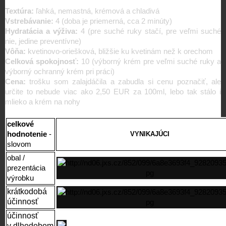
Textúra:
ľahká, nemastná, krémová a chladivá
Vstrebávanie:
4 (doba je priemerná, cca 2 minúty)
Hydratácia a výživa:
4 (pre suché ruky stačí, pre veľmi suché
nie, jedine preventívne)
Vôňa:
kvetinovo-oriešková, bližšie ku kvetinám než k orechom
Celková spokojnosť:
10 (výborný krém pre veľmi suché ruky a
výborný ochranný krém pri práci)
Cena:
trošku som zalajdáčila a zabudla si cenu poznačiť, ale
určite to nebude viac ako 2,50 EUR za 100ml, lebo tak stálo i
mlieko a krém na nohy
celkové
hodnotenie
-
VYNIKAJÚCI
slovom
obal /
prezentácia
výrobku
krátkodobá
účinnosť
účinnosť
v dlhodobom