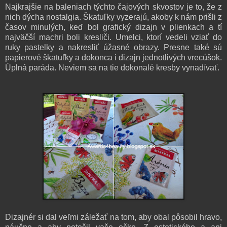
Najkrajšie na baleniach týchto čajových skvostov je to, že z
nich dýcha nostalgia. Škatuľky vyzerajú, akoby k nám prišli z
časov minulých, keď bol grafický dizajn v plienkach a tí
najväčší machri boli kresliči. Umelci, ktorí vedeli vziať do
ruky pastelky a nakresliť úžasné obrazy. Presne také sú
papierové škatuľky a dokonca i dizajn jednotlivých vrecúšok.
Úplná paráda.
Neviem sa na tie dokonalé kresby vynadívať.
Dizajnér si dal veľmi záležať na tom, aby obal pôsobil hravo,