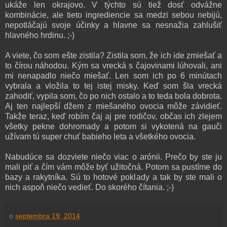
ukáže len okrajovo. V týchto sú tiež dosť odvážne
kombinácie, ale tieto ingrediencie sa medzi sebou nebijú,
nepotláčajú svoje účinky a hlavne sa nesnažia zahlušiť
hlavného hrdinu. ;-)
A viete, čo som ešte zistila? Zistila som, že ich ide zmiešať a
to čírou náhodou. Kým sa vrecká s čajovinami lúhovali, ani
mi nenapadlo niečo miešať. Len som ich po 6 minútach
vybrala a vložila to tej istej misky. Keď som šla vrecká
zahodiť, vypila som, čo po nich ostalo a to teda bola dobrota.
Aj ten najlepší džem z miešaného ovocia môže závidieť.
Takže teraz, keď robím čaj aj pre rodičov, občas ich zlejem
všetky pekne dohromady a potom si vykotená na gauči
užívam tú super chuť babieho leta a všetkého ovocia.
Nabudúce sa dozviete niečo viac o arónii. Prečo by ste ju
mali piť a čím vám môže byť užitočná. Potom sa pustíme do
bazy a rakytníka. Sú to hotové poklady a tak by ste mali o
nich aspoň niečo vedieť. Do skorého čítania. ;-)
o
septembra 19, 2014