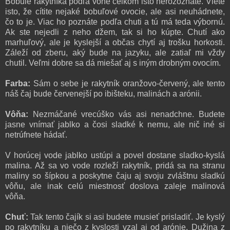
Bobule rakytníka podľa vône celkom isto nerozoznáte. Viete
isto, že cítite nejaké bobuľové ovocie, ale asi neuhádnete,
čo to je. Viac ho poznáte podľa chuti a tú má teda výbornú.
Ak ste nejedli z neho džem, tak si ho kúpte. Chutí ako
marhuľový, ale je kyslejší a občas chytí aj trošku horkosti.
Záleží od zberu, aký bude na jazyku, ale zatiaľ mi vždy
chutil. Veľmi dobre sa dá miešať aj s iným drobným ovocím.
Farba:
Sám o sebe je rakytník oranžovo-červený, ale tento
náš čaj bude červenejší po ibišteku, malinách a arónii.
Vôňa:
Nezmáčané vrecúško vás asi nenadchne. Budete
jasne vnímať jablko a čosi sladké k nemu, ale nič iné si
netrúfnete hádať.
V horúcej vode jablko ustúpi a povel dostane sladko-kyslá
malina. Až sa vo vode rozleží rakytník, pridá sa na stranu
maliny so šípkou a poskytne čaju aj svoju zvláštnu sladkú
vôňu, ale inak celú miestnosť doslova zaleje malinová
vôňa.
Chuť:
Tak tento čajík si asi budete musieť prisladiť. Je kyslý
po rakytníku a niečo z kyslosti vzal aj od arónie. Dužina z