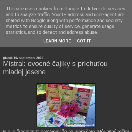
This site uses cookies from Google to deliver its services
and to analyze traffic. Your IP address and user-agent are
shared with Google along with performance and security
metrics to ensure quality of service, generate usage
statistics, and to detect and address abuse.
Farmaceutická laborantka hodnotí zloženie kozmetiky,
LEARN MORE
GOT IT
rozoberá témy o zdraví, živote a všetko možné.
piatok 19. septembra 2014
Mistral: ovocné čajíky s príchuťou
mladej jesene
Nie je žiadnym tajomstvom, že milujem čaje. Môj pitný režim