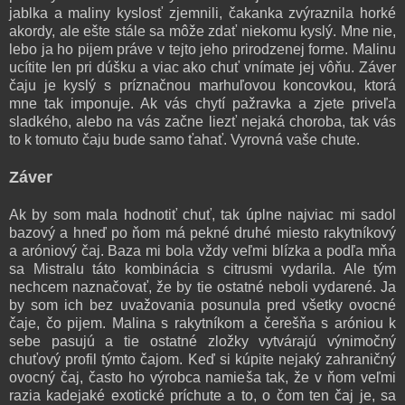
jablka a maliny kyslosť zjemnili, čakanka zvýraznila horké
akordy, ale ešte stále sa môže zdať niekomu kyslý. Mne nie,
lebo ja ho pijem práve v tejto jeho prirodzenej forme. Malinu
ucítite len pri dúšku a viac ako chuť vnímate jej vôňu. Záver
čaju je kyslý s príznačnou marhuľovou koncovkou, ktorá
mne tak imponuje. Ak vás chytí pažravka a zjete priveľa
sladkého, alebo na vás začne liezť nejaká choroba, tak vás
to k tomuto čaju bude samo ťahať. Vyrovná vaše chute.
Záver
Ak by som mala hodnotiť chuť, tak úplne najviac mi sadol
bazový a hneď po ňom má pekné druhé miesto rakytníkový
a aróniový čaj. Baza mi bola vždy veľmi blízka a podľa mňa
sa Mistralu táto kombinácia s citrusmi vydarila. Ale tým
nechcem naznačovať, že by tie ostatné neboli vydarené. Ja
by som ich bez uvažovania posunula pred všetky ovocné
čaje, čo pijem. Malina s rakytníkom a čerešňa s aróniou k
sebe pasujú a tie ostatné zložky vytvárajú výnimočný
chuťový profil týmto čajom.
Keď si kúpite nejaký zahraničný
ovocný čaj, často ho výrobca namieša tak, že v ňom veľmi
razia kadejaké exotické príchute a to, o čom ten čaj je, sa