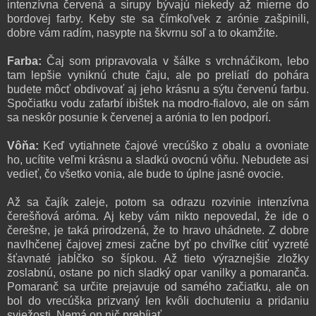
intenzívna červená a sirupy bývajú niekedy až mierne do
bordovej farby. Keby ste sa čímkoľvek z arónie zašpinili,
dobre vám radím, nasypte na škvrnu soľ a to okamžite.
Farba:
Čaj som pripravovala v šálke s vrchnáčikom, lebo
tam lepšie vyniknú chute čaju, ale po preliatí do pohára
budete môcť obdivovať aj jeho krásnu a sýtu červenú farbu.
Spočiatku vodu zafarbí ibištek na modro-fialovo, ale on sám
sa neskôr posunie k červenej a arónia to len podporí.
Vôňa:
Keď vytiahnete čajové vrecúško z obalu a ovoniate
ho, ucítite veľmi krásnu a sladkú ovocnú vôňu. Nebudete asi
vedieť, čo všetko vonia, ale bude to úplne jasné ovocie.
Až sa čajík zaleje, potom sa odrazu rozvinie intenzívna
čerešňová aróma. Aj keby vám nikto nepovedal, že ide o
čerešne, je taká prirodzená, že to hravo uhádnete. Z dobre
navlhčenej čajovej zmesi začne byť po chvíľke cítiť vyzreté
šťavnaté jabĺčko so šípkou. Až tieto výraznejšie zložky
zoslabnú, ostane po nich sladký opar vanilky a pomaranča.
Pomaranč sa určite prejavuje od samého začiatku, ale on
bol do vrecúška prizvaný len kvôli dochuteniu a pridaniu
sviežosti. Nemá on nič prebíjať.