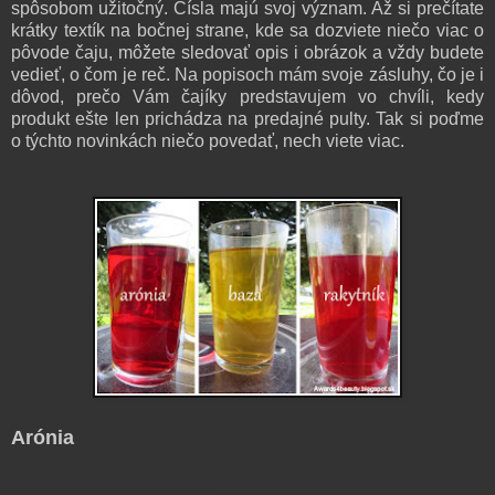
spôsobom užitočný. Čísla majú svoj význam. Až si prečítate
krátky textík na bočnej strane, kde sa dozviete niečo viac o
pôvode čaju, môžete sledovať opis i obrázok a vždy budete
vedieť, o čom je reč. Na popisoch mám svoje zásluhy, čo je i
dôvod, prečo Vám čajíky predstavujem vo chvíli, kedy
produkt ešte len prichádza na predajné pulty.
Tak si poďme
o týchto novinkách niečo povedať, nech viete viac.
Arónia