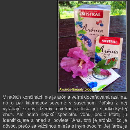
V našich končinách nie je arónia veľmi doceňovaná rastlina,
no o pár kilometrov severne v susednom Poľsku z nej
vyrábajú sirupy, džemy a veľmi sa tešia jej sladko-kyslej
chuti. Ale nemá nejakú špeciálnu vôňu, podľa ktorej ju
identifikujete a hneď si poviete "Aha, toto je arónia", čo je
dôvod, prečo sa väčšinou mieša s iným ovocím. Jej farba je