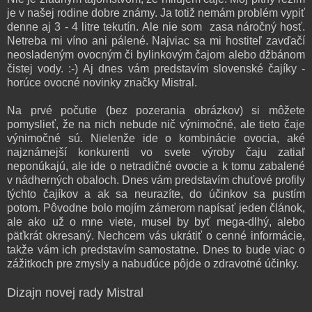
je v našej rodine dobre známy. Ja totiž nemám problém vypiť
denne aj 3 - 4 litre tekutín. Ale nie som zasa náročný hosť.
Netreba mi víno ani pálené. Najviac sa mi hostiteľ zavďačí
neosladeným ovocným či bylinkovým čajom alebo džbánom
čistej vody.
:-)
Aj dnes vám predstavím slovenské čajíky -
horúce ovocné novinky značky Mistral.
Na prvé počutie (bez pozerania obrázkov) si môžete
pomyslieť, že na nich nebude nič výnimočné, ale tieto čaje
výnimočné sú. Nielenže ide o kombinácie ovocia, aké
najznámejší konkurenti vo svete výroby čaju zatiaľ
neponúkajú, ale ide o netradičné ovocie a k tomu zabalené
v nádherných obaloch. Dnes vám predstavím chuťové profily
týchto čajíkov a ak sa neurazíte, do účinkov sa pustím
potom. Pôvodne bolo mojím zámerom napísať jeden článok,
ale ako už o mne viete, musel by byť mega-dlhý, alebo
päťkrát okresaný. Nechcem vás ukrátiť o cenné informácie,
takže vám ich predstavím samostatne. Dnes to bude viac o
zážitkoch pre zmysly a nabudúce pôjde o zdravotné účinky.
Dizajn novej rady Mistral