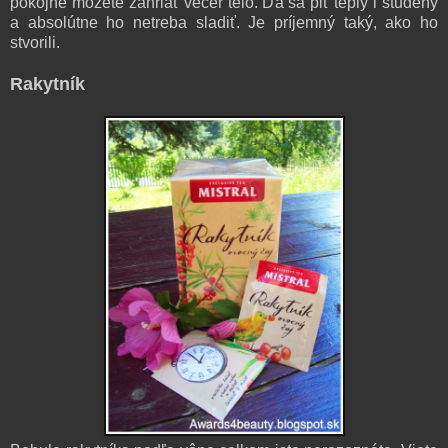
pokojne môžete zahriať večer telo. Dá sa piť teplý i studený
a absolútne ho netreba sladiť. Je príjemný taký, ako ho
stvorili.
Rakytník