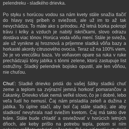
pelendreku - sladkého drievka.
Po styku s horúcou vodou sa nám kvety stále snažia tlačiť
do hlavy svoj príbeh o sviežosti, ale už im to až tak
nevychádza. To máte ako s prírodou. Až
letná búrka pokropí
trávu i kríky a vzduch je nabitý iskričkami, slovo odrazu
dostáva viac tónov. Horúca voda vôňu mení. Stále je svieža,
ale už vynikne aj hroznová a príjemne sladká vôňa bazy a
horkasté akordy citrusového ovocia. Teraz už na 100% viem,
že je vo vrecúšku baza. Vo voňavom opare sa ruka v ruke
prechádzajú tóny jablka s tónmi zelene, ktorú zastupuje list
ostružiny. Sladký pelendrek bojisko opustil, ale len vôňou,
nie chuťou.
Chuť:
Sladké drievko pridá do vašej šálky sladkú chuť
zeme a teplom sa zvýrazní jemná horkosť pomarančov a
čakanky. Drievko však nemá veľké slovo, čo je i dobré, lebo
veľa ľudí ho nemusí. Čaj nám prisladila zeleň a dužina z
jablka. To úplne stačí, aby bol čaj stále sladký, ale aby
sladkosť nevyhrala nad sviežim kvetom. Čaj má takto dve
tváre. Stále bude chladiť a osviežovať v horúcich letných
dňoch, ale keby prišlo na potrebu tepla, potom si ním