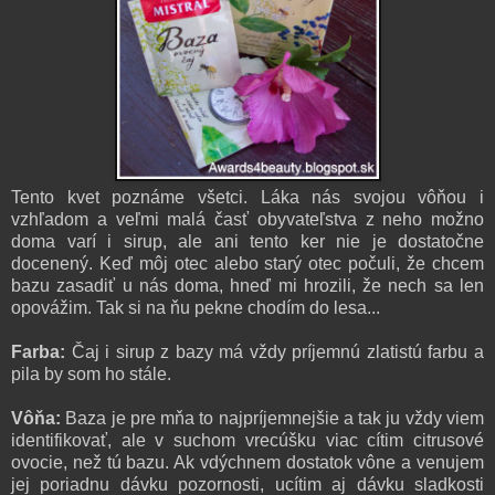
Tento kvet poznáme všetci. Láka nás svojou vôňou i
vzhľadom a veľmi malá časť obyvateľstva z neho možno
doma varí i sirup, ale ani tento ker nie je dostatočne
docenený. Keď môj otec alebo starý otec počuli, že chcem
bazu zasadiť u nás doma, hneď mi hrozili, že nech sa len
opovážim. Tak si na ňu pekne chodím do lesa...
Farba:
Čaj i sirup z bazy má vždy príjemnú zlatistú farbu a
pila by som ho stále.
Vôňa:
B
aza je pre mňa to najpríjemnejšie a tak ju vždy viem
identifikovať, ale v suchom vrecúšku viac cítim citrusové
ovocie, než tú bazu. Ak vdýchnem dostatok vône a venujem
jej poriadnu dávku pozornosti, ucítim aj dávku sladkosti