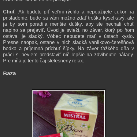
Chuť
: Ak budete piť veľmi rýchlo a nepoužijete cukor na
prisladenie, bude sa vám možno zdať trošku kyselkavý, ale
ja by som poradila menšie dúšky, aby ste nechali chuť
naplno sa prejaviť. Úvod je svieži, no záver, ktorý po ňom
ostáva, je sladký. Vôbec nebudete mať v ústach kyslo.
Presne naopak, ostane v nich sladká vanilkovo-čerešňová
bodka a príjemná príchuť šípky. Na záver ťažkého dňa v
práci si neviem predstaviť nič lepšie na zdvihnutie nálady.
Pre mňa je tento čaj stelesnený relax.
Baza