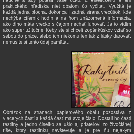
náučne a aby potešil vaše očko. Z
estetického a ani
praktického hľadiska niet obalom čo vyčítať. Využitá je
každá jedna plocha, dokonca i zadná strana vrecúšok, kde
nechýba ciferník hodín a na ňom znázornená informácia,
ako dlho máte vrecko s čajom nechať lúhovať. Ja to vidím
ako super užitočné. Keby ste si chceli zopár kúskov vziať so
sebou do práce, alebo ich niekomu len tak z lásky darovať,
nemusíte si tento údaj pamätať.
Obrázok na stranách papierového obalu pozostáva z
viacerých častí a každá časť má svoje číslo. Dostali ho časti
rastliny a jedno číselko sa ušlo aj priateľovi zo živočíšnej
ríše, ktorý rastlinku navštevuje a je pre ňu nejakým