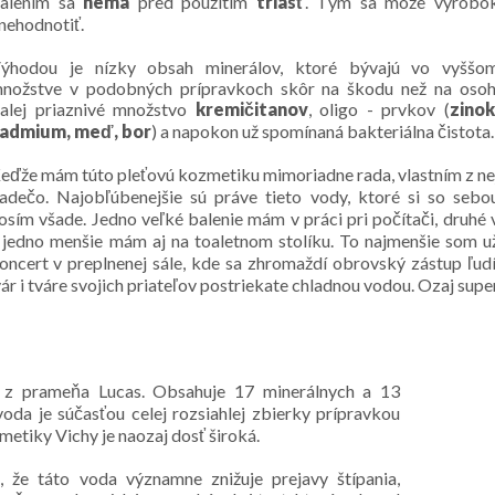
alením sa
nemá
pred použitím
triasť
. Tým sa môže výrobo
nehodnotiť.
ýhodou je nízky obsah minerálov, ktoré bývajú vo vyššo
nožstve v podobných prípravkoch skôr na škodu než na osoh
alej priaznivé množstvo
kremičitanov
, oligo - prvkov (
zinok
admium, meď, bor
) a napokon už spomínaná bakteriálna čistota.
eďže mám túto pleťovú kozmetiku mimoriadne rada, vlastním z ne
adečo. Najobľúbenejšie sú práve tieto vody, ktoré si so sebo
osím všade. Jedno veľké balenie mám v práci pri počítači, druhé 
 a jedno menšie mám aj na toaletnom stolíku. To najmenšie som u
koncert v preplnenej sále, kde sa zhromaždí obrovský zástup ľudí
ár i tváre svojich priateľov postriekate chladnou vodou. Ozaj supe
e z prameňa Lucas. Obsahuje 17 minerálnych a 13
oda je súčasťou celej rozsiahlej zbierky prípravkou
zmetiky Vichy je naozaj dosť široká.
, že táto voda významne znižuje prejavy štípania,