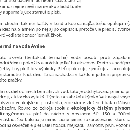
im antioxidačným účinkom čiastočne aj
h samozrejme nevšímame ako sladidlá, ale
 a spomaľujúce starnutie pleti.
m chodím takmer každý víkend a kde sa najčastejšie opaľujem (
ideálna. Siahnem po nej aj po depilácii, pretože vie predísť tvorb
é vedia tak znepríjemniť život.
ermálna voda Avéne
áto skvelá (tentokrát termálna) voda pôsobí proti zápalom
odráždeniu pokožky a urýchľuje liečbu ekzémov. Preto sa hodí pr
šetky tipy pleti bez výnimky. Pleť upokojuje, zjemňuje a spomaľuj
ej starnutie. Niet divu, že sa nachádza v každom jednom prípravk
ejto značky.
a rozdiel od iných termálnych vôd, táto je odchytávaná priamo pr
droji, z ktorého vyteká. Týmto sa zabráni akýmkoľvek negatívny
plyvom vonkajšieho prostredia, zmenám v zložení i bakteriálny
ákazám. Rovno zo zdroja spolu s
ekologicky čistým plyno
itrogénom
sa plní do nádob s obsahom 50, 150 a 300ml
vláštnosťou balenia je mimoriadne jemné rozprašovanie, ktoré s
odí na osvieženie pleti, ale i fixáciu mejkapu i samotný plyn. Pozor, 