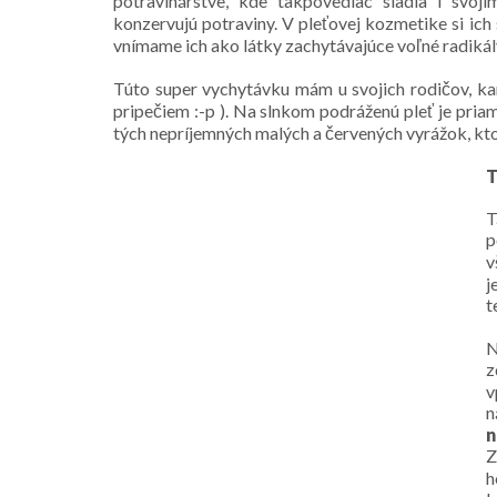
potravinárstve, kde takpovediac sladia i svoj
konzervujú potraviny. V pleťovej kozmetike si ic
vnímame ich ako látky zachytávajúce voľné radikály
Túto super vychytávku mám u svojich rodičov, ka
pripečiem :-p ). Na slnkom podráženú pleť je priam 
tých nepríjemných malých a červených vyrážok, ktor
T
T
p
v
j
t
N
z
v
n
n
Z
h