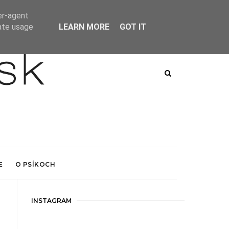
er-agent
rate usage
LEARN MORE
GOT IT
E
O PSÍKOCH
INSTAGRAM