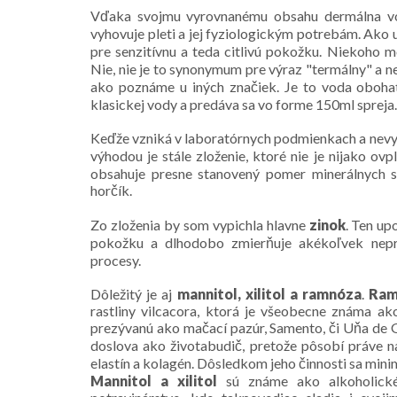
Vďaka svojmu vyrovnanému obsahu dermálna vo
vyhovuje pleti a jej fyziologickým potrebám. Ako 
pre senzitívnu a teda citlivú pokožku. Niekoho m
Nie, nie je to synonymum pre výraz "termálny" a n
ako poznáme u iných značiek. Je to voda obohat
klasickej vody a predáva sa vo forme 150ml spreja.
Keďže vzniká v laboratórnych podmienkach a nevyv
výhodou je stále zloženie, ktoré nie je nijako o
obsahuje presne stanovený pomer minerálnych so
horčík.
Zo zloženia by som vypichla hlavne
zinok
. Ten up
pokožku a dlhodobo zmierňuje akékoľvek neprí
procesy.
Dôležitý je aj
mannitol, xilitol a ramnóza
.
Ram
rastliny vilcacora, ktorá je všeobecne známa ako
prezývanú ako mačací pazúr, Samento, či Uňa de 
doslova ako životabudič, pretože pôsobí práve na
elastín a kolagén. Dôsledkom jeho činnosti sa minima
Mannitol a xilitol
sú známe ako alkoholické 