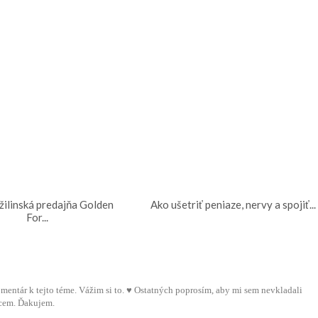
žilinská predajňa Golden
Ako ušetriť peniaze, nervy a spojiť...
For...
 komentár k tejto téme. Vážim si to. ♥ Ostatných poprosím, aby mi sem nevkladali
cem. Ďakujem.