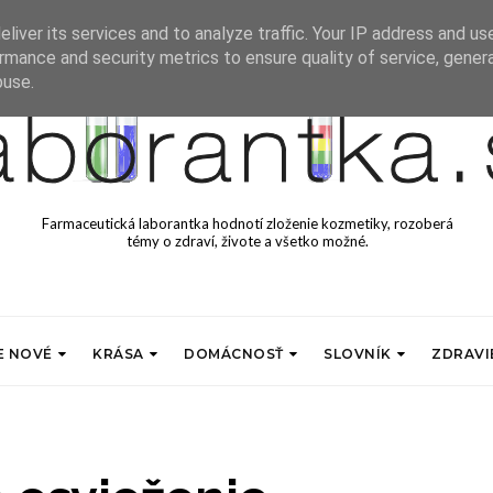
liver its services and to analyze traffic. Your IP address and us
rmance and security metrics to ensure quality of service, gene
buse.
Farmaceutická laborantka hodnotí zloženie kozmetiky, rozoberá
témy o zdraví, živote a všetko možné.
E NOVÉ
KRÁSA
DOMÁCNOSŤ
SLOVNÍK
ZDRAVI