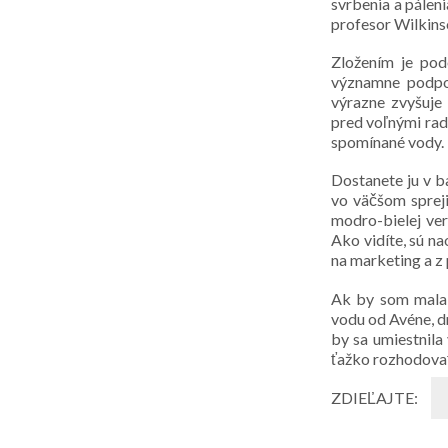
svrbenia a páleni
profesor Wilkins
Zložením je po
významne podpo
výrazne zvyšuje
pred voľnými radi
spomínané vody.
Dostanete ju v b
vo väčšom sprej
modro-bielej ver
Ako vidíte, sú na
na marketing a z
Ak by som mala v
vodu od Avéne, d
by sa umiestnil
ťažko rozhodovať,
ZDIEĽAJTE: