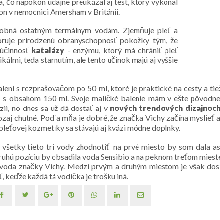
a, čo napokon údajne preukázal aj test, ktorý vykonal
on v nemocnici Amersham v Británii.
dobná ostatným termálnym vodám. Zjemňuje pleť a
ruje prirodzenú obranyschopnosť pokožky tým, že
 účinnosť
katalázy
- enzýmu, ktorý má chrániť pleť
kálmi, teda starnutím, ale tento účinok majú aj vyššie
alení s rozprašovačom po 50 ml, ktoré je praktické na cesty a tie
i s obsahom 150 ml. Svoje maličké balenie mám v ešte pôvodne
zii, no dnes sa už dá dostať aj v
nových trendových dizajnoc
ozaj chutné. Podľa mňa je dobré, že značka Vichy začína myslieť a
 pleťovej kozmetiky sa stávajú aj kvázi módne doplnky.
šetky tieto tri vody zhodnotiť, na prvé miesto by som dala as
ruhú pozíciu by obsadila voda Sensibio a na peknom treťom miest
a voda značky Vichy. Medzi prvým a druhým miestom je však dos
 keďže každá tá vodička je trošku iná.