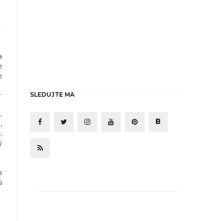
a
e
e
SLEDUJTE MA
.
,
.
ý
o
ú