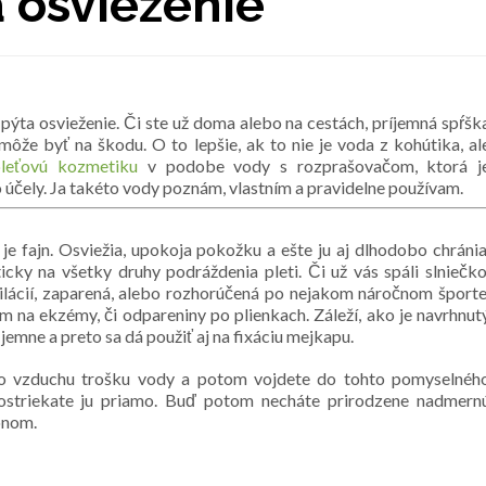
a osvieženie
 pýta osvieženie. Či ste už doma alebo na cestách, príjemná spŕšk
že byť na škodu. O to lepšie, ak to nie je voda z kohútika, al
pleťovú kozmetiku
v podobe vody s rozprašovačom, ktorá j
o účely. Ja takéto vody poznám, vlastním a pravidelne používam.
 fajn. Osviežia, upokoja pokožku a ešte ju aj dlhodobo chránia
cky na všetky druhy podráždenia pleti. Či už vás spáli slniečko
epilácií, zaparená, alebo rozhorúčená po nejakom náročnom športe
 na ekzémy, či odpareniny po plienkach. Záleží, ako je navrhnut
jemne a preto sa dá použiť aj na fixáciu mejkapu.
 do vzduchu trošku vody a potom vojdete do tohto pomyselnéh
 postriekate ju priamo. Buď potom necháte prirodzene nadmern
ónom.