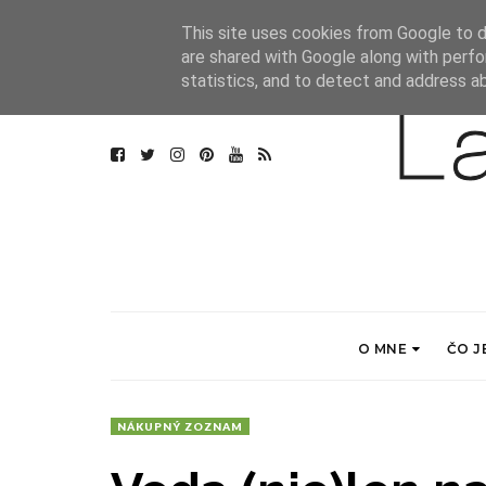
This site uses cookies from Google to de
are shared with Google along with perfo
statistics, and to detect and address a
O MNE
ČO J
NÁKUPNÝ ZOZNAM