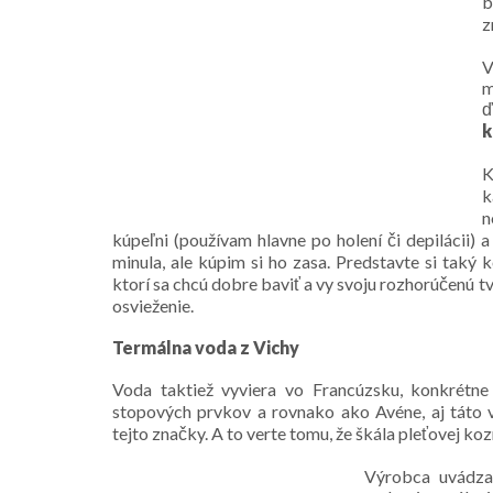
b
z
V
m
ď
k
K
k
n
kúpeľni (používam hlavne po holení či depilácii)
minula, ale kúpim si ho zasa. Predstavte si taký 
ktorí sa chcú dobre baviť a vy svoju rozhorúčenú tv
osvieženie.
Termálna voda z Vichy
Voda taktiež vyviera vo Francúzsku, konkrétn
stopových prvkov a rovnako ako Avéne, aj táto v
tejto značky. A to verte tomu, že škála pleťovej ko
Vý
robca uvádza