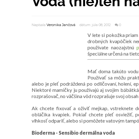
Voda (nie)len n
Napísala
Veronika Jančová
dátum: júla 08, 2012
0
V lete si pokožka priam
drobných kvapôčiek nemô
používate naozajstnú
špeciálne určená na tiet
Mať doma takúto vodu je
Používať sa môžu prakti
alebo je pleť podráždená po odličovaní, holení, 
Niektoré mamičky ju používajú aj svojim bábätkám
rozprašovač, no väčšina vôd rozprašuje svoj obsah 
Ak chcete fixovať a oživiť mejkap, vstreknete
obláčika kvapiek. Pokiaľ chcete pleť osviežiť,
vlhkosť odpariť, alebo si pomôžete vatovým tamp
Bioderma - Sensibio dermálna voda