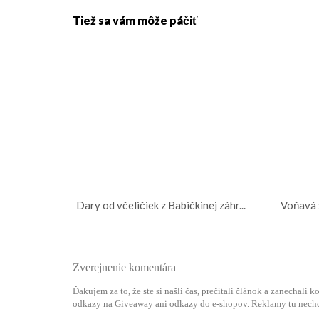
Tiež sa vám môže páčiť
Dary od včeličiek z Babičkinej záhr...
Voňavá 
Zverejnenie komentára
Ďakujem za to, že ste si našli čas, prečítali článok a zanechali
odkazy na Giveaway ani odkazy do e-shopov. Reklamy tu nech