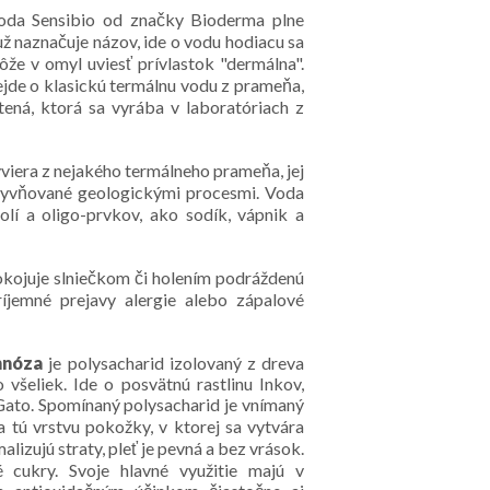
da Sensibio od značky Bioderma plne
už naznačuje názov, ide o vodu hodiacu sa
ôže v omyl uviesť prívlastok "dermálna".
ejde o klasickú termálnu vodu z prameňa,
ená, ktorá sa vyrába v laboratóriach z
iera z nejakého termálneho prameňa, jej
vplyvňované geologickými procesmi. Voda
lí a oligo-prvkov, ako sodík, vápnik a
okojuje slniečkom či holením podráždenú
jemné prejavy alergie alebo zápalové
nóza
je polysacharid izolovaný z dreva
 všeliek. Ide o posvätnú rastlinu Inkov,
Gato. Spomínaný polysacharid je vnímaný
 tú vrstvu pokožky, v ktorej sa vytvára
lizujú straty, pleť je pevná a bez vrások.
cukry. Svoje hlavné využitie majú v