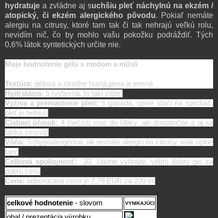
hydratuje
a zvládne aj s
uchšiu pleť náchylnú na ekzém /
atopický, či ekzém alergického pôvodu
. Pokiaľ nemáte
alergiu na citrusy, ktoré tam tak či tak nehrajú veľkú rolu,
nevidím nič, čo by mohlo vašu pokožku podráždiť. Tých
0,6% látok syntetických určite nie.
Moje hodnotenie gélu s medom a
müsli
Textúra:
gélová a stredne hustá,pena je jemná
Hydratácia:
5 (výborná, to fakt cítite)
Výživa a premastenie pleti:
5 (paráda, úplne stačí na sprcháč,
pleť je hebká)
Čistiaci účinok:
4 (nečistí moc do hĺbky, ale dostatočne a aj sa
ľahko zmýva)
Vôňa:
5 (hypoalergénna, ak nemáte alergiu na citrusy, inak úplne
fajn)
Celková spokojnosť:
10, žiadne výhrady, veľmi dobrý gél za
dobrú cenu
Cena:
odporúčaná cena je
2,79 EUR za 200 ml
celkové hodnotenie
- slovom
VYNIKAJÚCI
obal / prezentácia výrobku