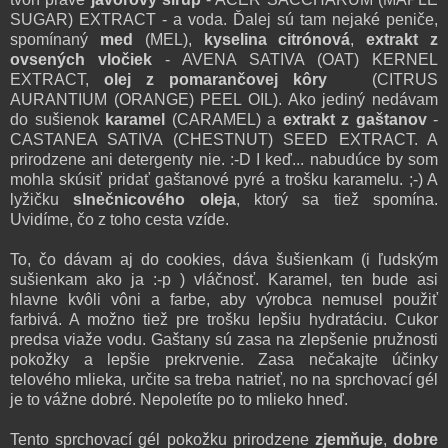
SUGAR) EXTRACT - a voda. Ďalej sú tam nejaké peniče,
spomínaný
med
(MEL),
kyselina citrónová
,
extrakt z
ovsených vločiek
- AVENA SATIVA (OAT) KERNEL
EXTRACT,
olej z pomarančovej kôry
(CITRUS
AURANTIUM (ORANGE) PEEL OIL). Ako jediný nedávam
do sušienok
karamel
(CARAMEL) a
extrakt z gaštanov
-
CASTANEA SATIVA (CHESTNUT) SEED EXTRACT. A
prirodzene ani detergenty nie. :-D I keď... nabudúce by som
mohla skúsiť pridať gaštanové pyré a trošku karamelu. ;-) A
lyžičku
slnečnicového oleja
, ktorý sa tiež spomína.
Uvidíme, čo z toho cesta vzíde.
To, čo dávam aj do cookies, dáva šušienkam (i ľudským
sušienkam ako ja :-p ) vláčnosť. Karamel, ten bude asi
hlavne kvôli vôni a farbe, aby výrobca nemusel použiť
farbivá. A možno tiež pre trošku lepšiu hydratáciu. Cukor
predsa viaže vodu. Gaštany sú zasa na zlepšenie pružnosti
pokožky a lepšie prekrvenie. Zasa nečakajte účinky
telového mlieka, určite sa treba natrieť, no na sprchovací gél
je to vážne dobré. Nepoletíte po to mlieko hneď.
Tento sprchovací gél pokožku prirodzene
zjemňuje
,
dobre