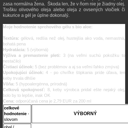
zasa normálna žena. Škoda len, že v ňom nie je žiadny olej.
Trošku olivového oleja alebo oleja z ovsených vločiek či
kukurice a gél je úplne dokonalý.
Moje hodnotenie sprchového gélu s bio aloe:
Textúra:
gélová, redšia než olej, hustejšia ako voda, nemastná,
bohatá pena
Hydratácia:
5 (výborná)
Výživa a premastenie pleti:
3 (na veľmi suchú pokožku to
nestačilo)
Čistiaci účinok:
5 (bez problémov a aj sa veľmi ľahko zmýva)
Upokojujúci účinok:
4 - po chvíľke štipkania príde úľava, len
keby trvala dlhšie
Vôňa:
5 (hypoalergénna, prírodná)
Celková spokojnosť:
8, keby výrobca pridal ešte nejaký olej,
bolo by to lepšie, inak OK
Cena:
odporúčaná cena je
2,79 EUR za 200 ml
celkové
VÝBORNÝ
hodnotenie
-
slovom
obal /