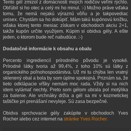
Tento gél zmizol z domácnosti mojich rodičov veľmi rýchlo.
Obľúbil si ho otec a celý mi ho
minul
. :-) Možno práve vďaka
tomu, že nemá nejakú výraznú vôňu a je takpovediac
unisex. Chystám sa ho dokúpiť. Mám takú kupónovú knižku,
vďaka ktorej tento mesiac získam v obchodoch akciu 2+1,
takže kupón určite využijem. Kúpim si obidva gély. A ešte
jeden, o ktorom bude reč nabudúce. :-)
Dodatočné informácie k obsahu a obalu
Percento ingrediencií prírodného pôvodu je vysoké.
Prírodné látky tvoria až 99,4%, z toho 10% sú látky z
organického poľnohospodárstva. Už mi tu chýba len vratný
sklenený obal a bola by som úplne spokojná. Priznám sa, že
tieto odklápacie vŕšky nemám moc rada. Vždy si na nich
idem vylámať nechty. Preto som gélom ubrala pol motýlika
za balenie. Ale vrchnáky držia a gél sa mi v kozmetickej
taštičke pri prenášaní nevyleje. Sú zasa bezpečné.
Obidva sprchovacie gély zakúpite v obchodoch Yves
Rocher alebo cez internet na
stránke Yves Rocher.