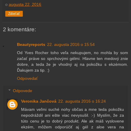
o
augusta 22, 2016
Zdieľať
2 komentáre:
Beautyreports
22. augusta 2016 o 15:54
Od Yves Rocher toho veľa nekupujem, no mohla by som
začať práve so sprchovými gélmi. Hlavne ten medový znie
dobre, a teda že je vhodný aj na pokožku s ekzémom.
Ďakujem za tip. :)
Odpovedať
Odpovede
Veronika Jančová
22. augusta 2016 o 16:24
Mávam veľmi suché nohy občas a mne teda pokožku
nepodráždil ani ešte viac nevysušil. :-) Myslím, že za
túto cenu je to dobrý produkt. Ale ak máš vyslovene
ekzém, môžem odporúčiť aj gél z aloe vera na