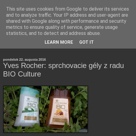
This site uses cookies from Google to deliver its services
and to analyze traffic. Your IP address and user-agent are
shared with Google along with performance and security
metrics to ensure quality of service, generate usage
statistics, and to detect and address abuse.
Farmaceutická laborantka hodnotí zloženie kozmetiky,
LEARN MORE
GOT IT
rozoberá témy o zdraví, živote a všetko možné.
pondelok 22. augusta 2016
Yves Rocher: sprchovacie gély z radu
BIO Culture