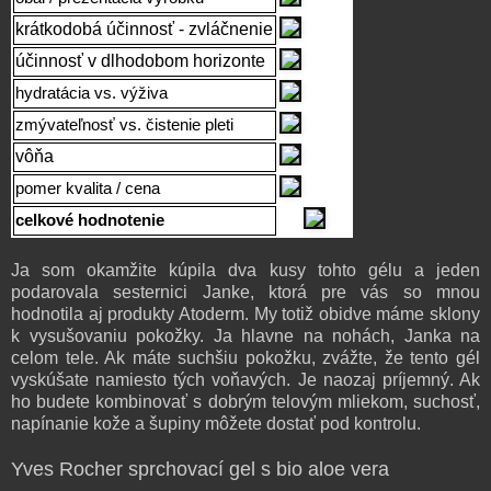
krátkodobá účinnosť - zvláčnenie
účinnosť v dlhodobom horizonte
hydratácia vs. výživa
zmývateľnosť vs. čistenie pleti
vôňa
pomer kvalita / cena
celkové hodnotenie
Ja som okamžite kúpila dva kusy tohto gélu a jeden
podarovala sesternici Janke, ktorá pre vás so mnou
hodnotila aj produkty Atoderm. My totiž obidve máme sklony
k vysušovaniu pokožky. Ja hlavne na nohách, Janka na
celom tele. Ak máte suchšiu pokožku, zvážte, že tento gél
vyskúšate namiesto tých voňavých. Je naozaj príjemný. Ak
ho budete kombinovať s dobrým telovým mliekom, suchosť,
napínanie kože a šupiny môžete dostať pod kontrolu.
Yves Rocher sprchovací gel s bio aloe vera