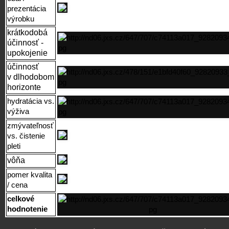
prezentácia
výrobku
krátkodobá
účinnosť -
upokojenie
účinnosť
v dlhodobom
horizonte
hydratácia vs.
výživa
zmývateľnosť
vs. čistenie
pleti
vôňa
pomer kvalita
/ cena
celkové
hodnotenie