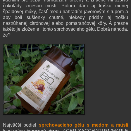
čokolády zmesou müsli. Potom dám aj trošku menej
špaldovej múky, časť medu nahradím javorovým sirupom a
aby boli sušienky chutné, niekedy pridám aj trošku
nastrúhanej citrónovej alebo pomarančovej kôry. A presne
takéto je zloženie i tohto sprchovacieho gélu. Dobrá náhoda,
že?
Najväčší podiel
sprchovacieho gélu s medom a müsli
tvorí práve
javorový sirup
- ACER SACCHARUM (MAPLE