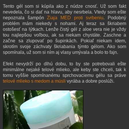
Tento gél som si kúpila ako z núdze cnosť. Už som fakt
nevedela, čo si dať na hlavu, aby nesrbela. Vtedy som ešte
nepoznala šampón
Ziaja MED proti svrbeniu
. Podobný
problém mám niekedy s nohami. Aj teraz sa škriabem
ostošesť na lýtkach. Lenže čistý gél z aloe vera nie je vždy
tou najlepšou voľbou, ak sa niekam chystáte. Zaschne a
začne sa zlupovať po šupinkách. Pokiaľ niekam idem,
skrotím svoje záchvaty škriabania týmto gélom. Ako som
spomínala, už som si ním aj vlasy umývala a bolo to fajn.
Efekt nevydrží po dlhú dobu, to by ste potrebovali ešte
minimálne nejaké telové mlieko, ale keby ste chceli, tak k
tomu vyššie spomínanému sprchovaciemu gélu sa práve
telové mlieko
s medom a
müsli
vyrába a dobre poslúži.