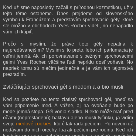
Keď už sme naposledy začali s prírodnou kozmetikou, už v
tejto téme ostaneme. Dnes prejdeme od slovenského
výrobcu k Francúzom a predstavím sprchovacie gély, ktoré
ste možno v obchodoch Yves Rocher videli, no nenapadlo
vám ich kúpiť.
Prečo si myslím, že práve tieto gély nepatria k
najpredávanejším? Myslím si to preto, lebo ich parfumácia je
veľmi jemná. Ak ich porovnávame s bežnými sprchovacími
gélmi Yves Rocher, väčšine ľudí neprídu dosť voňavé. No
napriek tomu sú niečím jedinečné a ja vám ich tajomstvá
prezradím.
Zvláčňujúci sprchovací gél s medom a a bio müsli
Keď sa pozriete na tento zlatistý sprchovací gél, hneď sa
vám pripomenie med. A vážne, aj na ovoňanie bude po
mede jemná stopa. Gél vonia sladko. Niekto môže mať pred
očami (nepresladenú) baklavu alebo müsli tyčinku, ja vidím
svoje
medové cookies
, ktoré tak rada pečiem. Po novom už
nedávam do nich orechy. Iba ak pečiem pre rodinu. Keď ich
kuchtím pre seba, nahrádzam orechy a značné množstvo