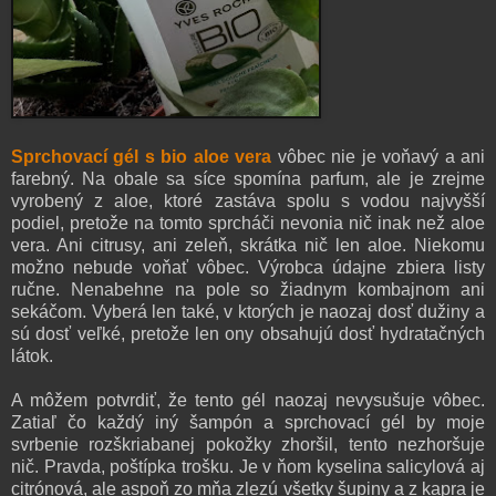
Sprchovací gél
s bio aloe vera
vôbec nie je voňavý a ani
farebný. Na obale sa síce spomína parfum, ale je zrejme
vyrobený z aloe, ktoré zastáva spolu s vodou najvyšší
podiel, pretože na tomto sprcháči nevonia nič inak než aloe
vera. Ani citrusy, ani zeleň, skrátka nič len aloe. Niekomu
možno nebude voňať vôbec. Výrobca údajne zbiera listy
ručne. Nenabehne na pole so žiadnym kombajnom ani
sekáčom. Vyberá len také, v ktorých je naozaj dosť dužiny a
sú dosť veľké, pretože len ony obsahujú dosť hydratačných
látok.
A môžem potvrdiť, že tento gél naozaj nevysušuje vôbec.
Zatiaľ čo každý iný šampón a sprchovací gél by moje
svrbenie rozškriabanej pokožky zhoršil, tento nezhoršuje
nič. Pravda, poštípka trošku. Je v ňom kyselina salicylová aj
citrónová, ale aspoň zo mňa zlezú všetky šupiny a z kapra je