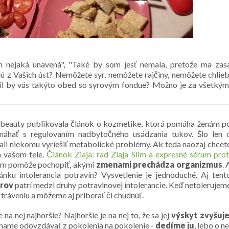
 nejaká unavená"
,
"Také by som jesť nemala, pretože ma zas
 z Vašich úst? Nemôžete syr, nemôžete rajčiny, nemôžete chlieb
abil by vás takýto obed so syrovým fondue? Možno je za všetkým
beauty publikovala článok o kozmetike, ktorá pomáha ženám p
máhať s regulovaním nadbytočného usádzania tukov. Šlo len 
li niekomu vyriešiť metabolické problémy. Ak teda naozaj chcet
a vašom tele.
Článok Ziaja: rad Ziaja Slim a expresné sérum prot
 vám pomôže pochopiť, akými
zmenami prechádza organizmus
. 
nku intolerancia potravín? Vysvetlenie je jednoduché. Aj tent
orov
patrí medzi druhy potravinovej intolerancie. Keď netolerujem
tráveniu a môžeme aj priberať či chudnúť.
 na nej najhoršie? Najhoršie je na nej to, že sa jej
výskyt zvyšuj
číname odovzdávať z pokolenia na pokolenie -
dedíme ju
, lebo o ne