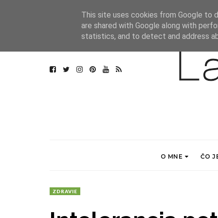
This site uses cookies from Google to de
are shared with Google along with perfo
statistics, and to detect and address a
O MNE
ČO J
ZDRAVIE