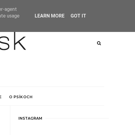
er-agent
rate usage
LEARN MORE
GOT IT
E
O PSÍKOCH
INSTAGRAM