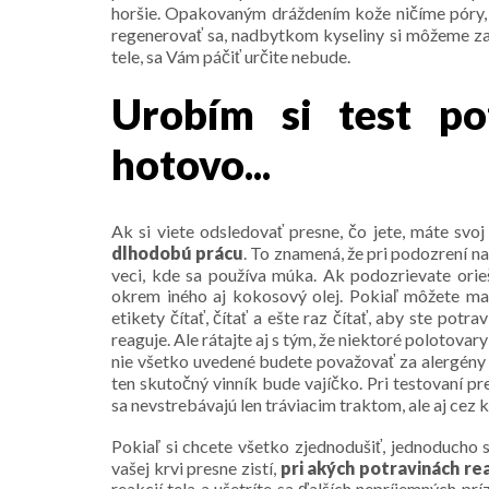
horšie. Opakovaným dráždením kože ničíme póry,
regenerovať sa, nadbytkom kyseliny si môžeme za
tele, sa Vám páčiť určite nebude.
Urobím si test pot
hotovo...
Ak si viete odsledovať presne, čo jete, máte svo
dlhodobú prácu
. To znamená, že pri podozrení na 
veci, kde sa používa múka. Ak podozrievate orieš
okrem iného aj kokosový olej. Pokiaľ môžete ma
etikety čítať, čítať a ešte raz čítať, aby ste potra
reaguje. Ale rátajte aj s tým, že niektoré polotovar
nie všetko uvedené budete považovať za alergény 
ten skutočný vinník bude vajíčko. Pri testovaní p
sa nevstrebávajú len tráviacim traktom, ale aj cez 
Pokiaľ si chcete všetko zjednodušiť, jednoducho 
vašej krvi presne zistí,
pri akých potravinách re
reakcií tela a ušetríte sa ďalších nepríjemných pr