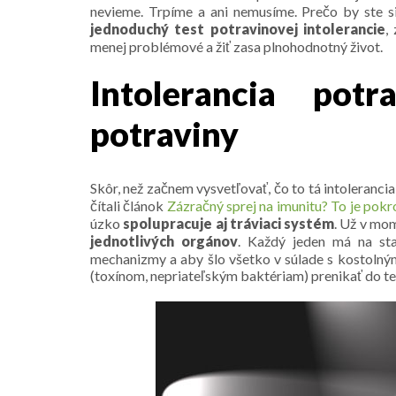
nevieme. Trpíme a ani nemusíme. Prečo by ste s
jednoduchý test potravinovej intolerancie
,
menej problémové a žiť zasa plnohodnotný život.
Intolerancia pot
potraviny
Skôr, než začnem vysvetľovať, čo to tá intolerancia 
čítali článok
Zázračný sprej na imunitu? To je pokr
úzko
spolupracuje aj tráviaci systém
. Už v mom
jednotlivých orgánov
. Každý jeden má na star
mechanizmy a aby šlo všetko v súlade s kostolný
(toxínom, nepriateľským baktériam) prenikať do tel