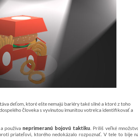
 stáva deťom, ktoré ešte nemajú bariéry také silné a ktoré z toho
dospelého človeka s vyvinutou imunitou votrelca identifikovať a
i a používa
neprimeranú bojovú taktiku
. Príliš veľké množstv
proti priateľovi, ktorého nedokázalo rozpoznať. V tele to bije n