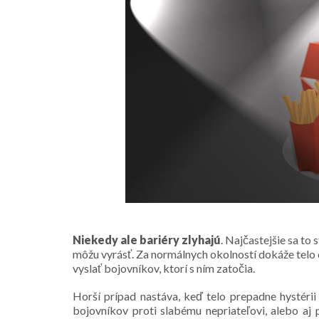
Niekedy ale bariéry zlyhajú
. Najčastejšie sa to
môžu vyrásť. Za normálnych okolností dokáže telo 
vyslať bojovníkov, ktorí s ním zatočia.
Horší prípad nastáva, keď telo prepadne hystéri
bojovníkov proti slabému nepriateľovi, alebo aj 