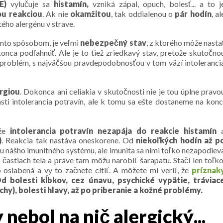
E)
vylučuje sa
histamín,
vzniká zápal, opuch, bolesť... a to j
ou reakciou
. Ak nie
okamžitou
, tak oddialenou o
pár hodín
, al
tého alergénu v strave.
týmto spôsobom, je veľmi
nebezpečný stav
, z ktorého môže nasta
nca podľahnúť. Ale je to tiež zriedkavý stav, pretože skutočno
 problém, s najväčšou pravdepodobnosťou v tom väzí intoleranci
ergiou
. Dokonca ani celiakia v skutočnosti nie je tou úplne pravo
časti intolerancia potravín, ale k tomu sa ešte dostaneme na konc
 že
intolerancia potravín nezapája do reakcie histamín
)
. Reakcia tak nastáva oneskorene. Od
niekoľkých hodín až p
ťou nášho imunitného systému, ale imunita sa nimi toľko nezapodiev
 častiach tela a práve tam môžu narobiť šarapatu. Stačí len toľko
oslabená a vy to začnete cítiť. A môžete mi veriť, že
príznak
d bolesti kĺbkov, cez únavu, psychické vypätie, tráviac
hy), bolesti hlavy, až po priberanie a kožné problémy.
 nebol na nič alergický...