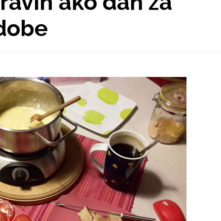
travín ako daň za
 dobe