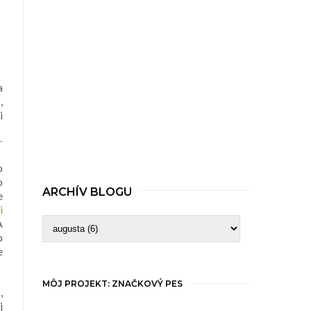
a
,
i
o
o
ARCHÍV BLOGU
e
i
A
o
e
MÔJ PROJEKT: ZNAČKOVÝ PES
e
,
j