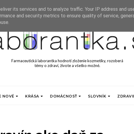
liver its services and to analyze traffic. Your IP address and us
rmance and security metrics to ensure quality of service, gene
buse.
Farmaceutická laborantka hodnotí zloženie kozmetiky, rozoberá
témy o zdraví, živote a všetko možné.
E NOVÉ
KRÁSA
DOMÁCNOSŤ
SLOVNÍK
ZDRAVI