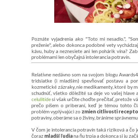
Poznáte vyjadrenia ako
"Toto mi nesadlo."
,
"Som
preženie"
, alebo dokonca podobné vety vychádzajú
kávu, huby a neznesiete ani len pohárik vína? Z
problémami len obyčajná intolerancia potravín.
Relatívne nedávno som na svojom blogu Awards4
tridsiatke (i mladším) spevňovať postavu a po
kozmetické zázraky, nie medikamenty, ktoré by ma
schudnúť, všetko dôležité sa deje vo vašej hlave 
celulitíde
si však určite choďte prečítať, pretože
prečo píšem o priberaní, keď je témou tohto člá
problém vyplývajúci zo
zmien citlivosti recept
potraviny, oberáme sa o živiny, bránime správnemu 
V čom je intolerancia potravín taká riziková a čo je
čoraz
mladší ľudia
na ňu trpia a dokonca si ju za