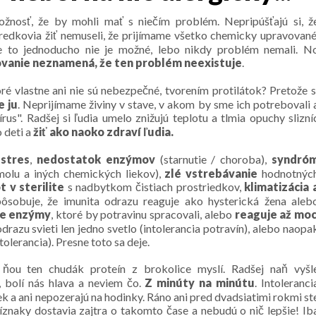
žnosť, že by mohli mať s niečím problém. Nepripúšťajú si, ž
redkovia žiť nemuseli, že prijímame všetko chemicky upravované
 že to jednoducho nie je možné, lebo nikdy problém nemali. N
orovanie neznamená, že ten problém neexistuje
.
oré vlastne ani nie sú nebezpečné, tvorením protilátok? Pretože s
 ju
. Neprijímame živiny v stave, v akom by sme ich potrebovali 
us". Radšej si ľudia umelo znižujú teplotu a tlmia opuchy slizní
o deti a
žiť ako naoko zdraví ľudia.
,
stres
,
nedostatok enzýmov
(starnutie / choroba),
syndró
molu a iných chemických liekov),
zlé vstrebávanie
hodnotnýc
t v sterilite
s nadbytkom čistiach prostriedkov,
klimatizácia 
ôsobuje, že imunita odrazu reaguje ako hysterická žena aleb
e enzýmy
, ktoré by potravinu spracovali, alebo
reaguje až mo
razu svieti len jedno svetlo (intolerancia potravín), alebo naopa
tolerancia). Presne toto sa deje.
ňou ten chudák proteín z brokolice myslí. Radšej naň vyšl
 bolí nás hlava a neviem čo.
Z minúty na minútu
. Intoleranci
ek a ani nepozerajú na hodinky. Ráno ani pred dvadsiatimi rokmi st
íznaky dostavia zajtra o takomto čase a nebudú o nič lepšie! Ib