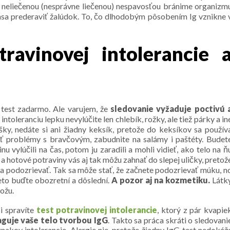
 neliečenou (nesprávne liečenou) nespavosťou bránime organizm
sa prederaviť žalúdok. To, čo dlhodobým pôsobením Ig vznikne 
ravinovej intolerancie 
j test zadarmo. Ale varujem, že
sledovanie vyžaduje poctivú 
intoleranciu lepku nevylúčite len chlebík, rožky, ale tiež párky a in
ky, nedáte si ani žiadny keksík, pretože do keksíkov sa použív
ť problémy s bravčovým, zabudnite na salámy i paštéty. Budet
vinu vylúčili na čas, potom ju zaradili a mohli vidieť, ako telo na ň
y a hotové potraviny vás aj tak môžu zahnať do slepej uličky, pretož
a podozrievať. Tak sa môže stať, že začnete podozrievať múku, n
reto buďte obozretní a dôslední.
A pozor aj na kozmetiku.
Látk
kožu.
si spravíte
test potravinovej intolerancie
, ktorý z pár kvapie
aguje vaše telo tvorbou IgG
. Takto sa práca skráti o sledovani
íznakov intolerancie. Alergie nie, pretože žiadny IgG test nedokáž