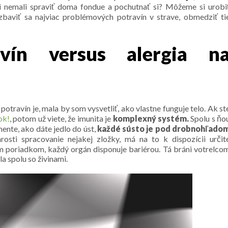
i nemali spraviť doma fondue a pochutnať si? Môžeme si urobi
 zbaviť sa najviac problémových potravín v strave, obmedziť ti
ravín versus alergia n
potravín je, mala by som vysvetliť, ako vlastne funguje telo. Ak st
ok!
, potom už viete, že imunita je
komplexný systém.
Spolu s ňo
ente, ako dáte jedlo do úst,
každé sústo je pod drobnohľado
osti spracovanie nejakej zložky, má na to k dispozícii určit
m poriadkom, každý orgán disponuje bariérou. Tá bráni votrelco
a spolu so živinami.