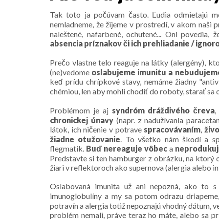
Tak toto ja počúvam často. Ľudia odmietajú mo
nemladneme, že žijeme v prostredí, v akom naši p
naleštené, nafarbené, ochutené... Oni povedia,
absencia príznakov či ich prehliadanie / ign
Prečo vlastne telo reaguje na látky (alergény), kt
(ne)vedome
oslabujeme imunitu a nebudujeme
keď prídu chrípkové stavy, nemáme žiadny "antivír
chémiou, len aby mohli chodiť do roboty, starať sa 
Problémom je aj
syndróm dráždivého čreva
chronickej únavy
(napr. z nadužívania paraceta
látok, ich ničenie v potrave
spracovávaním
,
živo
žiadne otužovanie
. To všetko nám škodí a sp
flegmatik.
Buď nereaguje vôbec
a
neprodukuj
Predstavte si ten hamburger z obrázku, na ktorý od
žiari v reflektoroch ako supernova (alergia alebo in
Oslabovaná imunita už ani nepozná, ako to s 
imunoglobulíny a my sa potom odrazu driapeme,
potravín a alergia totiž nepoznajú vhodný dátum, v
problém nemali, práve teraz ho máte, alebo sa pr