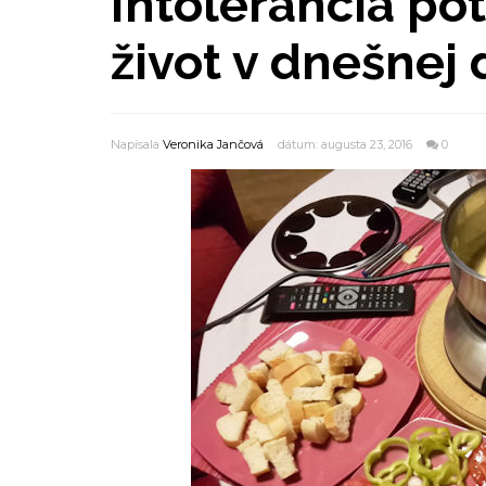
Intolerancia po
život v dnešnej
Napísala
Veronika Jančová
dátum: augusta 23, 2016
0