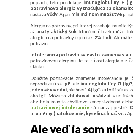
poplach, telo produkuje
imunoglobulíny E (Ig
potravinová alergia vyznačujúca sa okamžit
nastáva
vždy
. Aj pri
minimálnom
množstve
prija
Alergia na potraviny, pri ktorej zasahuje imunita 
až
anafylaktický šok
, ktorému človek môže doko
alergiou na potraviny trpia tak
2% ľudí
. Ak máte
potravín.
Intolerancia potravín sa často zamieňa s al
potravinovou alergiou. Je to z časti alergia a z 
článku.
Dôležité poznávacie znamenie intolerancie je,
neprodukujú sa
IgE
, ale
imunoglobulíny G (IgG
jeden až viac dní
, nie hneď. Aj IgG sú totiž súčas
ako IgE. Môžu sa
zhlukovať
,
usádzať
v určitých
aby bola imunita chvíľkovo zaneprázdnená alebo 
potravinovej intolerancie
sú naozaj pestré.
O
problémy (nafukovanie, kyselina, hnačky, zápc
Ale veď ja som nikdy