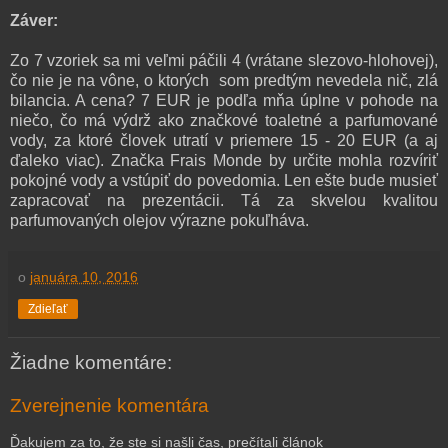
Záver:
Zo 7 vzoriek sa mi veľmi páčili 4 (vrátane slezovo-hlohovej),
čo nie je na vône, o ktorých som predtým nevedela nič, zlá
bilancia. A cena? 7 EUR je podľa mňa úplne v pohode na
niečo, čo má výdrž ako značkové toaletné a parfumované
vody, za ktoré človek utratí v priemere 15 - 20 EUR (a aj
ďaleko viac). Značka Frais Monde by určite mohla rozvíriť
pokojné vody a vstúpiť do povedomia. Len ešte bude musieť
zapracovať na prezentácii. Tá za skvelou kvalitou
parfumovaných olejov výrazne pokuľháva.
o
januára 10, 2016
Zdieľať
Žiadne komentáre:
Zverejnenie komentára
Ďakujem za to, že ste si našli čas, prečítali článok