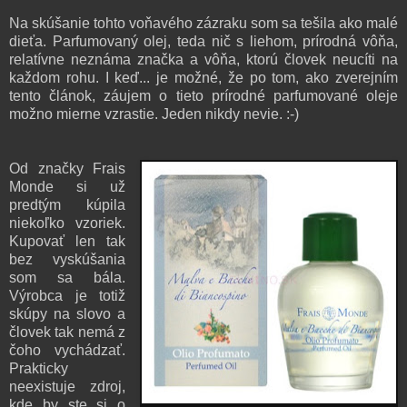
Na skúšanie tohto voňavého zázraku som sa tešila ako malé
dieťa. Parfumovaný olej, teda nič s liehom, prírodná vôňa,
relatívne neznáma značka a vôňa, ktorú človek neucíti na
každom rohu. I keď... je možné, že po tom, ako zverejním
tento článok, záujem o tieto prírodné parfumované oleje
možno mierne vzrastie. Jeden nikdy nevie. :-)
Od značky Frais
Monde si už
predtým kúpila
niekoľko vzoriek.
Kupovať len tak
bez vyskúšania
som sa bála.
Výrobca je totiž
skúpy na slovo a
človek tak nemá z
čoho vychádzať.
Prakticky
neexistuje zdroj,
kde by ste si o