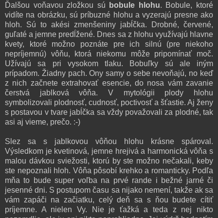
Ďalšou voňavou zložkou sú
bobule hlohu
. Bobule, ktoré
vidíte na obrázku, sú príbuzné hlohu a vyzerajú presne ako
hloh. Sú to akési zmenšeniny jabĺčka. Drobné, červené,
guľaté a jemne predĺžené. Dnes sa z hlohu využívajú hlavne
kvety, ktoré možno poznáte pre ich silnú (pre niekoho
nepríjemnú) vôňu, ktorá niekomu môže pripomínať moč.
Užívajú sa pri vysokom tlaku. Bobuľky sú ale iným
prípadom. Žiadny pach. Ony samy o sebe nevoňajú, no keď
z nich začnete extrahovať esencie, do nosa vám zavanie
čerstvá jablková vôňa.
V mytológii plody hlohu
symbolizovali plodnosť, cudnosť, poctivosť a šťastie. Aj ženy
s postavou v tvare jabĺčka sa vždy považovali za plodné, tak
asi aj vieme, prečo. :-)
Slez sa s jablkovou vôňou hlohu krásne spároval.
Výsledkom je kvetinová, jemne hrejivá a harmonická vôňa s
malou dávkou sviežosti, ktorú by ste možno nečakali, keby
ste nepoznali hloh. Vôňa pôsobí krehko a romanticky. Podľa
mňa to bude super voľba na prvé rande i bežné jarné či
jesenné dni. S postupom času sa nijako nemení, takže ak sa
vám zapáči na začiatku, celý deň sa s ňou budete cítiť
príjemne. A nielen Vy. Nie je ťažká a teda z nej nikto