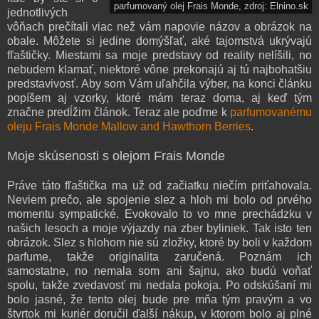
parfumovaný olej Frais Monde, zdroj: Elnino.sk
jednotlivých
vôňach prečítali viac než vám napovie názov a obrázok na
obale. Môžete si jedine domýšľať, aké tajomstvá ukrývajú
fľaštičky. Miestami sa moje predstavy od reality nelíšili, no
nebudem klamať, niektoré vône prekonajú aj tú najbohatšiu
predstavivosť. Aby som Vám uľahčila výber, na konci článku
popíšem aj vzorky, ktoré mám teraz doma, aj keď tým
značne predĺžim článok. Teraz ale poďme k
parfumovanému
oleju Frais Monde Mallow and Hawthorn Berries
.
Moje skúsenosti s olejom Frais Monde
Práve táto fľaštička ma už od začiatku niečím priťahovala.
Neviem prečo, ale spojenie slez a hloh mi bolo od prvého
momentu sympatické. Evokovalo to vo mne prechádzku v
našich lesoch a moje výjazdy na zber byliniek. Tak isto ten
obrázok. Slez s hlohom nie sú zložky, ktoré by boli v každom
parfume, takže originalita zaručená. Poznám ich
samostatne, no nemala som ani šajnu, ako budú voňať
spolu, takže zvedavosť mi nedala pokoja. Po odskúšaní mi
bolo jasné, že tento olej bude pre mňa tým pravým a vo
štvrtok mi kuriér doručil ďalší nákup, v ktorom bolo aj plné