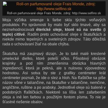
Roll-on parfumované oleje Frais Monde, zdroj: http://www.selfino.sk
Moja výčitka smeruje k farbe skla týchto voňavých
produktov. Po správnosti by malo byť sklo tmavé, aby sa
neznehodnocoval
i éterické oleje, ktoré sú na svetlo (i
teplo) citlivé
. Radím preto uchovávať oleje v škatuľkách a
niekde mimo tepelných a svetelných zdrojov. Táto dôležitá
rada o uchovávaní žiaľ na obale chýba.
Škatuľka má zaujmavý dizajn. Je to také malé kreslené
umelecké dielko, ktoré poteší očko. Pôsobivý obrázok
krajinky a pod ním zmenšenina obrázka hlavných
ingrediencií, ktorá je pekná, ale s nulovou výpovednou
hodnotou. Asi sotva by ste z grafiky centimeter krát
centimeter poznali, že ide o slez a hloh. Na fľaštičke sa píše
názov vône v taliančine, na škatuľke v taliančine, nemčine,
angličtine, ruštine a po arabsky. Jednotlivé oleje sú balené v
podobných fľaštičkách. Niektoré sa líšia len zafarbením
oleja a iné len farbou a použitým fontom písma. To nie je
šťastné riešenie obalov.