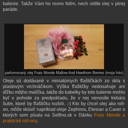
balenie. Takže Vám ho rovno fotím, nech vidíte olej v plnej
paráde.
parfumovaný olej
Frais Monde
Mallow And Hawthorn Berries (moja foto)
Oleje sú dodávané v miniatúrnych fľaštičkách zo skla s
plastovým vrchnáčikom. Výška fľaštičky nedosahuje ani
dĺžku môjho malíčka, takže do kabelky by toto balenie mohlo
byť v pohode za predpokladu, že v nej nenosíte trebárs
šutre, ktoré by fľaštičku rozbili. ;-) Kto by chcel olej ako roll-
on, môže skúsiť napríklad oleje Zephiros, Etesian a Caver o
ktorých som písala na Selfino.sk v článku
Frais Monde a
praktické roll-ony
.