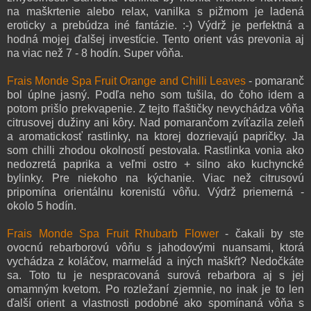
na maškrtenie alebo relax, vanilka s pižmom je ladená
eroticky a prebúdza iné fantázie. :-) Výdrž je perfektná a
hodná mojej ďalšej investície. Tento orient vás prevonia aj
na viac než 7 - 8 hodín. Super vôňa.
Frais Monde Spa Fruit Orange and Chilli Leaves
- pomaranč
bol úplne jasný. Podľa neho som tušila, do čoho idem a
potom prišlo prekvapenie. Z tejto fľaštičky nevychádza vôňa
citrusovej dužiny ani kôry. Nad pomarančom zvíťazila zeleň
a aromatickosť rastlinky, na ktorej dozrievajú papričky. Ja
som chilli zhodou okolností pestovala. Rastlinka vonia ako
nedozretá paprika a veľmi ostro + silno ako kuchyncké
bylinky. Pre niekoho na kýchanie. Viac než citrusovú
pripomína orientálnu korenistú vôňu. Výdrž priemerná -
okolo 5 hodín.
Frais Monde Spa Fruit Rhubarb Flower
- čakali by ste
ovocnú rebarborovú vôňu s jahodovými nuansami, ktorá
vychádza z koláčov, marmelád a iných maškŕt? Nedočkáte
sa. Toto tu je nespracovaná surová rebarbora aj s jej
omamným kvetom. Po rozležaní zjemnie, no inak je to len
ďalší orient a vlastnosti podobné ako spomínaná vôňa s