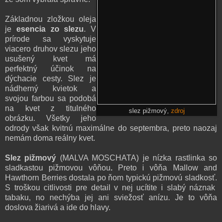
Základnou zložkou oleja
je
esencia zo slezu
.
V
prírode sa vyskytuje
viacero druhov slezu jeho
usušený kvet má
perfektný účinok na
dýchacie cesty.
Slez je
nádherný kvietok a
svojou farbou sa podobá
na kvet z titulného
slez pižmový,
zdroj
obrázku. Všetky jeho
odrody však kvitnú
maximálne do septembra, preto naozaj
nemám doma reálny kvet.
Slez pižmový
(MALVA MOSCHATA) je nízka rastlinka
so
sladkastou pižmovou vôňou
.
Preto i vôňa Mallow and
Hawthorn Berries dostala po ňom typickú pižmovú sladkosť.
S troškou citlivosti pre detail v nej ucítite i slabý náznak
tabaku, no nechýba jej ani sviežosť anízu. Je to vôňa
doslova žiarivá a ide do hlavy.