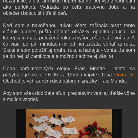
nezamdlie, ale ju ani nikto neprehliadne. Jej výdrž hodnotím
ako perfektnú. Vydržala po celú pracovnú dobu a na
oblečení bola cítiť i ďalší deň.
Keď som s navoňanou rukou včera začínala písať tento
článok a dnes prišla doplniť obrázky, opierka gauča, na
ktorej som mala položenú ruku s myšou, ešte stále voňala. A
čo viac, po pár minútach mi od nej začala voňať aj ruka.
Skúsila som položiť aj druhú ruku a hádajte - vonia. Ja som
sa do nej už zamilovala a možno nachne aj vás. :-)
Cena parfumovaných olejov Frais Monde i tohto sa
pohybuje je okolo 7 EUR za 12ml a kúpite ich na
Elnino.sk
.
Obchod je výhradným distribútorom značky Frais Monde.
Aby som však dodržala sľub, predstavím vám aj ďalšie vône
z mojich vzoriek.