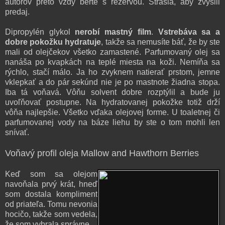
autorov preto vždy berte s rezervou. Strašia, aby zvýšili
predaj.
Dipropylén glykol
nerobí mastný film
.
Vstrebáva sa a
dobre pokožku hydratuje
, takže sa nemusíte báť, že by ste
mali od olejčekov všetko zamastené.
Parfumovaný olej sa
nanáša po kvapkách na teplé miesta na koži. Nemíňa sa
rýchlo, stačí málo. Ja ho zvyknem natierať prstom, jemne
vklepkať a do pár sekúnd nie je po mastnote žiadna stopa.
Iba tá voňavá.
Vôňu solvent dobre rozptýlil a bude ju
uvoľňovať postupne. Na hydratovanej pokožke totiž drží
vôňa najlepšie. Všetko vďaka olejovej forme. U toaletnej či
parfumovanej vody na báze liehu by ste o tom mohli len
snívať.
Voňavý profil oleja Mallow and Hawthorn Berries
Keď som sa olejom
navoňala prvý krát, hneď
som dostala kompliment
od priateľa. Tomu nevonia
hocičo, takže som vedela,
že som vybrala správne.