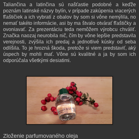
Taliančina a latinčina sú našťastie podobné a keďže
poznám latinské názvy bylín, v prípade zakúpenia viacerých
fľaštičiek a ich vybratí z obalov by som si vône nemýlila, no
nemať takéto informácie, asi by ma štvalo otvárať fľaštičky a
ovoniavať. Za prezentáciu teda nemôžem výrobcu chváliť.
Značka naozaj neurobila nič, čím by vône lepšie predstavila
verejnosti, zvýšila ich predaj a jednotlivé kúsky od seba
odlíšila. To je hrozná škoda, pretože si viem predstaviť, aký
úspech by mohli mať. Vône sú kvalitné a ja by som ich
odporúčala všetkými desiatimi.
Zloženie parfumovaného oleja