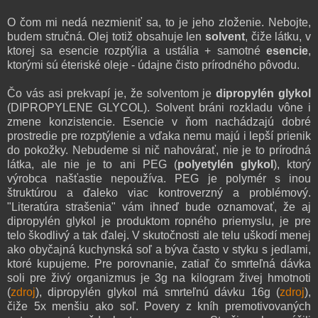
O čom mi nedá nezmieniť sa, to je jeho zloženie. Nebojte,
budem stručná. Olej totiž obsahuje len
solvent
, čiže látku, v
ktorej sa esencie rozptýlia a ustália + samotné
esencie
,
ktorými sú éteriské oleje - údajne čisto prírodného pôvodu.
Čo vás asi prekvapí je, že solventom je
dipropylén glykol
(DIPROPYLENE GLYCOL).
Solvent bráni rozkladu vône i
zmene konzistencie. Esencie v ňom nachádzajú dobré
prostredie pre rozptýlenie a vďaka nemu majú i lepší prienik
do pokožky.
Nebudeme si nič nahovárať, nie je to prírodná
látka, ale nie je to ani PEG (
polyetylén glykol
), ktorý
výrobca našťastie nepoužíva. PEG je polymér s inou
štruktúrou a ďaleko viac kontroverzný a problémový.
"Literatúra strašenia" vám ihneď bude oznamovať, že aj
dipropylén glykol je produktom ropného priemyslu, je pre
telo škodlivý a tak ďalej. V skutočnosti ale telu uškodí menej
ako obyčajná kuchynská soľ a býva často v styku s jedlami,
ktoré kupujeme. Pre porovnanie, zatiaľ čo smrteľná dávka
soli pre živý organizmus je 3g na kilogram živej hmotnoti
(
zdroj
), dipropylén glykol má smrteľnú dávku 16g (
zdroj
),
čiže 5x menšiu ako soľ. Povery z kníh premotivovaných