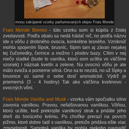
mnou zakúpené vzorky parfumovaných olejov Frais Monde
Frais Monde Berries
- túto vzorku som si kúpila z čistej
zvedavosti. Podľa obalu sa nedá hádať nič, no podľa názvu
ide o vôňu z drobného ovocia, konkrétne lesného. Vzniknúť
mohla spojením šípok, brusníc, šípim tam aj závan nejakej
tej čučoriedky, černice a možno i plodov bazy. Cítim v nej
niečo sladké (bude to vanilka, ktorú som ucítila vo väčšine
vzoriek) i náznak kvetín a zelene. Na ovocnú vôňu je ale
málo svieža a pomerne silná. Ono sa to nezdá, no už šípky a
brusnice sú samé o sebe dosť aromatické. Výdrž je
priemerná (3 - 4 hodiny) Tak ako väčšina kvetinovo -
ovocných vôní.
Frais Monde Vanilla and Musk
- vzorka vám spočiatku silno
zavonia vanilkou. Pravou, nefalšovanou vanilkou. Vôňou,
ktorú ucítite, keď prekrojíte vanilkový struk a pridáte jeho
dreň do horúceho krému. Po chvíľke prerazí na povrch
pižmo, ktoré dobre ladí s vanilkou, pretože pridáva ešte viac
zmyselnosti. Samotná vanilka by mohla niekoho navnadiť