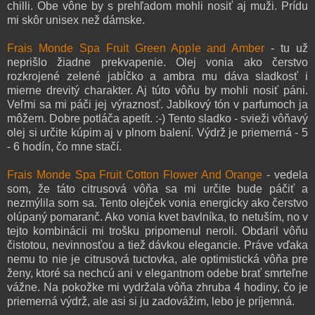
chilli. Obe vône by s prehľadom mohli nosiť aj muži. Prídu
mi skôr unisex než dámske.
Frais Monde Spa Fruit Green Apple and Amber
- tu už
neprišlo žiadne prekvapenie. Olej vonia ako čerstvo
rozkrojené zelené jabĺčko a ambra mu dáva sladkosť i
mierne drevitý charakter. Aj túto vôňu by mohli nosiť páni.
Veľmi sa mi páči jej výraznosť. Jablkový tón v parfumoch ja
môžem. Dobre potláča apetít. :-) Tento sladko - svieži vôňavý
olej si určite kúpim aj v plnom balení. Výdrž je priemerná - 5
- 6 hodín, čo mne stačí.
Frais Monde Spa Fruit Cotton Flower And Orange
- vedela
som, že táto citrusová vôňa sa mi určite bude páčiť a
nezmýlila som sa. Tento olejček vonia energicky ako čerstvo
olúpaný pomaranč. Ako vonia kvet bavlníka, to netuším, no v
tejto kombinácii mi trošku pripomenul neroli. Obdaril vôňu
čistotou, nevinnosťou a tiež dávkou elegancie. Práve vďaka
nemu to nie je citrusová tuctovka, ale optimistická vôňa pre
ženy, ktoré sa nechcú ani v elegantnom odebe brať smrteľne
vážne. Na pokožke mi vydržala vôňa zhruba 4 hodiny, čo je
priemerná výdrž, ale asi si ju zadovážim, lebo je príjemná.