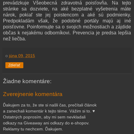
prevádzkuje Všeobecná zdravotná poisťovňa. Na tejto
stránke sa dozviete, na aké bezplatné vyšetrenia máte
nárok, pokiaľ ste jej poistencom a aké sú podmienky.
Predpokladám však, že podobné portály majú aj iné
poisťovne. Poinformujte sa o svojich možnostiach a zájdide
občas k nejakému odborníkovi. Prevencia je predsa lepšia
než liečba.
o
júna 09, 2015
Zdieľať
Žiadne komentáre:
Zverejnenie komentára
Ďakujem za to, že ste si našli čas, prečítali článok
a zanechali komentár k tejto téme. Vážim si to. ♥
Ostatných poprosím, aby mi sem nevkladali
odkazy na Giveaway ani odkazy do e-shopov.
Reklamy tu nechcem. Ďakujem.