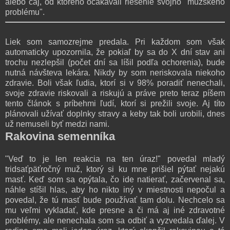
alebo čaj, od ktorého očakávali riešenie svojho "mužského
problému".
Liek som samozrejme predala. Pri každom som však
automaticky upozornila, že pokiaľ by sa do X dní stav ani
trochu nezlepšil (počet dní sa líšil podľa ochorenia), bude
nutná návšteva lekára. Nikdy by som neriskovala niekoho
zdravie. Boli však ľudia, ktorí si v 98% poradiť nenechali,
svoje zdravie riskovali a riskujú a práve preto teraz píšem
tento článok s príbehmi ľudí, ktorí si prežili svoje. Aj títo
plánovali užívať doplnky stravy a keby tak boli urobili, dnes
už nemuseli byť medzi nami.
Rakovina semenníka
"Veď to je len reakcia na ten úraz!" povedal mladý
tridsaťpäťročný muž, ktorý si ku mne prišiel pýtať nejakú
masť. Keď som sa opýtala, čo ide natierať, začervenal sa,
náhle stíšil hlas, aby ho nikto iný v miestnosti nepočul a
povedal, že tú masť bude používať tam dolu. Nechcelo sa
mu veľmi vykladať, kde presne a či má aj iné zdravotné
problémy, ale nenechala som sa odbiť a vyzvedala ďalej. V