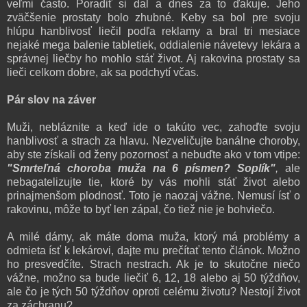
veľmi často. Poradiť si dal a dnes za to ďakuje. Jeho
zväčšenie prostaty bolo zhubné. Keby sa bol pre svoju
hlúpu hanblivosť liečil podľa reklamy a bral tri mesiace
nejaké mega balenie tabletiek, oddialenie návetevy lekára a
správnej liečby ho mohlo stáť život. Aj rakovina prostaty sa
lieči celkom dobre, ak sa podchytí včas.
Pár slov na záver
Muži, nebláznite a keď ide o takúto vec, zahoďte svoju
hanblivosť a strach za hlavu. Nezveličujte banálne choroby,
aby ste získali od ženy pozornosť a nebuďte ako v tom vtipe:
"Smrteľná choroba muža na 6 písmen? Soplík"
,
ale
nebagatelizujte tie, ktoré by vás mohli stáť život alebo
prinajmenšom plodnosť. Toto je naozaj vážne. Nemusí ísť o
rakovinu, môže to byť len zápal, čo tiež nie je bohviečo.
A milé dámy, ak máte doma muža, ktorý má problémy a
odmieta ísť k lekárovi, dajte mu prečítať tento článok. Možno
ho presvedčíte. Strach nestrach. Ak je to skutočne niečo
vážne, možno sa bude liečiť 6, 12, 18 alebo aj 50 týždňov,
ale čo je tých 50 týždňov oproti celému životu? Nestojí život
za záchranu?