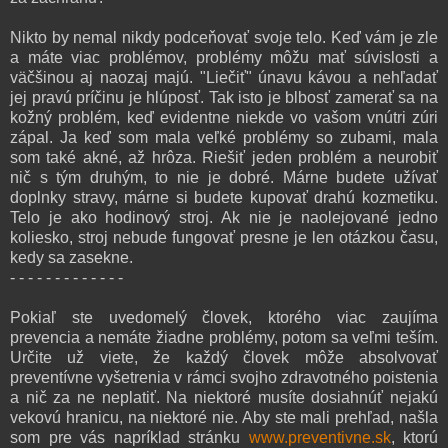
Nikto by nemal nikdy podceňovať svoje telo. Keď vám je zle
a máte viac problémov, problémy môžu mať súvislosti a
väčšinou aj naozaj majú. "Liečiť" únavu kávou a nehľadať
jej pravú príčinu je hlúposť. Tak isto je blbosť zamerať sa na
kožný problém, keď evidentne niekde vo vašom vnútri zúri
zápal. Ja keď som mala veľké problémy so zubami, mala
som také akné, až hrôza. Riešiť jeden problém a neurobiť
nič s tým druhým, to nie je dobré. Márne budete užívať
doplnky stravy, márne si budete kupovať drahú kozmetiku.
Telo je ako hodinový stroj. Ak nie je naolejované jedno
koliesko, stroj nebude fungovať presne je len otázkou času,
kedy sa zasekne.
- - - - - - - - - - - - -
Pokiaľ ste uvedomelý človek, ktorého viac zaujíma
prevencia a nemáte žiadne problémy, potom sa veľmi teším.
Určite už viete, že každý človek môže absolvovať
preventívne vyšetrenia v rámci svojho zdravotného poistenia
a nič za ne neplatiť. Na niektoré musíte dosiahnúť nejakú
vekovú hranicu, na niektoré nie. Aby ste mali prehľad, našla
som pre vás napríklad stránku
www.preventivne.sk
, ktorú