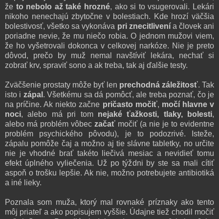
že
to nebolo až také hrozné
, ako si to vsugerovali. Lekári
nikoho nenechajú zbytočne v bolestiach. Kde hrozí väčšia
bolestivosť, všetko sa vykonáva
pri znecitlivení
a človek ani
poriadne nevie, že mu niečo robia. O jednom mužovi viem,
že ho vyšetrovali dokonca v celkovej narkóze. Nie je preto
dôvod, prečo by muž nemal navštíviť lekára, nechať si
zobrať krv, spraviť sono a ak treba, tak aj ďalšie testy.
Zväčšenie prostaty môže byť len
prechodná záležitosť
. Tak
isto i
zápal
. Všetkému sa dá pomôcť, ale treba poznať, čo je
na príčine. Ak niekto začne
pričasto močiť
,
močí hlavne v
noci
, alebo má pri tom
nejaké ťažkosti, tlaky, bolesti
,
alebo má problém vôbec
začať
močiť (a nie je to evidentne
problém psychického pôvodu), je to podozrivé. Isteže,
zápalu pomôže čaj a možno aj tie slávne tabletky, no určite
nie je vhodné brať takéto liečivá mesiac a nevidieť tomu
efekt úplného vyliečenia. Už po týždni by ste sa mali cítiť
aspoň o trošku lepšie. Ak nie, možno potrebujete antibiotiká
a iné lieky.
Poznala som muža, ktorý mal rovnaké príznaky ako tento
môj priateľ a ako popisujem vyššie. Údajne tiež chodil močiť