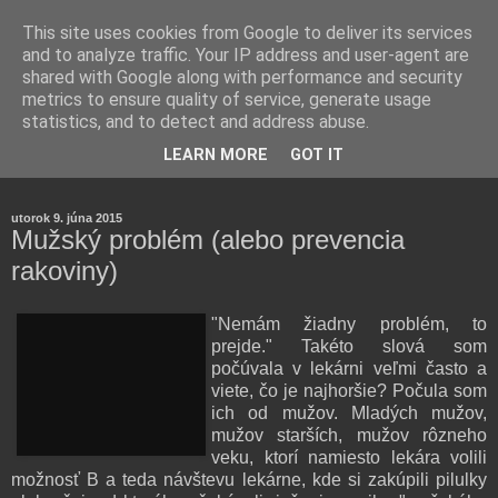
This site uses cookies from Google to deliver its services
and to analyze traffic. Your IP address and user-agent are
shared with Google along with performance and security
metrics to ensure quality of service, generate usage
statistics, and to detect and address abuse.
Farmaceutická laborantka hodnotí zloženie kozmetiky,
LEARN MORE
GOT IT
rozoberá témy o zdraví, živote a všetko možné.
utorok 9. júna 2015
Mužský problém (alebo prevencia
rakoviny)
"Nemám žiadny problém, to
prejde." Takéto slová som
počúvala v lekárni veľmi často a
viete, čo je najhoršie? Počula som
ich od mužov. Mladých mužov,
mužov starších, mužov rôzneho
veku, ktorí namiesto lekára volili
možnosť B a teda návštevu lekárne, kde si zakúpili pilulky