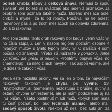
bolesti chrbta, kĺbov
a
celková únava
. Nemusí to spolu
súvisieť, ale bolesti sa uvádzajú ako jeden z príznakov. Ja
osobne som poznala takého muža, ktorého mesiace bolel
chrbát a myslel, že to od roboty. Používal na tie bolesti
ľadvinový pás a po troch mesiacoch sa objavila zdurenina.
Bola to rakovina.
Ako som zistila, tento druh rakoviny bol kedysi veľmi vzácny,
no čísla stúpajú. Len v našom regióne poznám osobne 4
mladých mužov s týmto typom rakoviny. O ďalších 4 som
počula od známych.
Všetci sú našťastie v poriadku
,
úplne
vyliečení, ale prešli si peklom.
Problémy objavili včas, no
chemoterapii sa nikto z nich nevyhol. Tak aspoň vidíme, aké
je dôležité zakročiť včas.
Veda ešte nezistila príčiny, vie sa len o tom, že najväčším
rizikovým faktorom je
chyba pri vývine
, tzv.
"kryptorchizmus" (semenníky nezostúpia z brušnej dutiny a
ostanú chybne umiestnené), ale ja mám podozrenie aj na
inú príčinu. Všetci postihnutí mladí muži, ktorých som mala
tú česť poznať, boli buď
technickí maniaci
, alebo mali
sedavý spôsob života
. Niektorí už nešli bez auta ani za