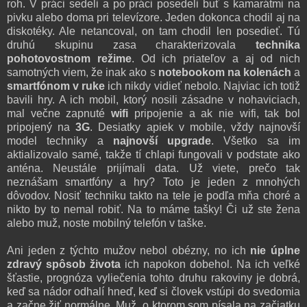
roh. V práci sedeli a po práci posedeli buť s kamarátmi na
pivku alebo doma pri televízore. Jeden dokonca chodil aj na
diskotéky. Ale netancoval, on tam chodil len posedieť. Tú
druhú skupinu zasa charakterizovala
technika
pohotovostnom režime
. Od ich priateľov a aj od nich
samotných viem, že inak ako s
notebookom na kolenách
a
smartfónom v ruke
ich nikdy vidieť nebolo. Najviac ich totiž
bavili hry. A ich mobil, ktorý nosili zásadne v nohaviciach,
mal večne zapnuté
wifi
pripojenie a ak nie wifi, tak bol
pripojený na
3G
. Desiatky apiek v mobile, vždy najnovší
model techniky a
najnovší upgrade
. Všetko sa im
aktializovalo samé, takže tí chlapi fungovali v podstate ako
anténa. Neustále prijímali data. Už viete, prečo tak
neznášam smartfóny a hry? Toto je jeden z mnohých
dôvodov. Nosiť techniku takto na tele je podľa mňa choré a
nikto by to nemal robiť. Na to máme tašky! Či už ste žena
alebo muž, noste mobilný telefón v taške.
Ani jeden z týchto mužov nebol obézny, no ich
nie úplne
zdravý spôsob života
ich napokon dobehol. Na ich veľké
šťastie, prognóza vyliečenia tohto druhu rakoviny je dobrá,
keď sa nádor odhalí hneď, keď si človek vstúpi do svedomia
a začne žiť normálne. Muž, o ktorom som písala na začiatku