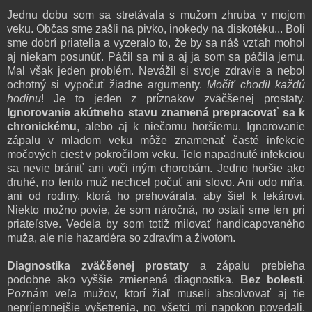
Jednu dobu som sa stretávala s mužom zhruba v mojom
veku. Občas sme zašli na pivko, inokedy na diskotéku... Boli
sme dobrí priatelia a vyzeralo to, že by sa náš vzťah mohol
aj niekam posunúť. Páčil sa mi a aj ja som sa páčila jemu.
Mal však jeden problém. Nevážil si svoje zdravie a nebol
ochotný si vypočuť žiadne argumenty.
Močiť chodil každú
hodinu
! Je to jeden z príznakov zväčšenej prostaty.
Ignorovanie akútneho stavu
znamená prepracovať sa k
chronickému
, alebo aj k niečomu horšiemu. Ignorovanie
zápalu v mladom veku môže znamenať časté infekcie
močových ciest v pokročilom veku. Telo napadnuté infekciou
sa nevie brániť ani voči iným chorobám. Jedno horšie ako
druhé, no tento muž nechcel počuť ani slovo. Ani odo mňa,
ani od rodiny, ktorá ho prehovárala, aby šiel k lekárovi.
Niekto možno povie, že som náročná, no ostali sme len pri
priateľstve. Vedela by som totiž milovať handicapovaného
muža, ale nie hazardéra so zdravím a životom.
Diagnostika zväčšenej prostaty
a zápalu prebieha
podobne ako vyššie zmienená diagnostika.
Bez bolesti
.
Poznám veľa mužov, ktorí žiaľ museli absolvovať aj tie
nepríjemnejšie vyšetrenia, no všetci mi napokon povedali,