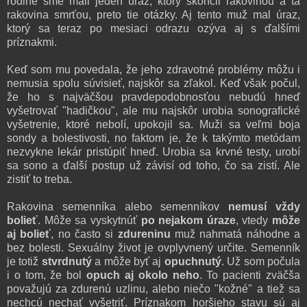
rodine sme mali jeden úraz, ktorý skončil rakovinou a tá
rakovina smrťou, preto tie otázky. Aj tento muž mal úraz,
ktorý sa teraz po mesiaci odrazu ozýva aj s ďalšími
príznakmi.
Keď som mu povedala, že jeho zdravotné problémy môžu i
nemusia spolu súvisieť, najskôr sa zľakol. Keď však počul,
že ho s najväčšou pravdepodobnosťou nebudú hneď
vyšetrovať "hadičkou", ale mu najskôr urobia sonografické
vyšetrenie, ktoré nebolí, upokojil sa. Muži sa veľmi boja
sondy a bolestivosti, no faktom je, že k takýmto metódam
nezvykne lekár pristúpiť hneď. Urobia sa krvné testy, urobí
sa sono a ďalší postup už závisí od toho, čo sa zistí. Ale
zistiť to treba.
Rakovina semenníka alebo semenníkov
nemusí vždy
bolieť
. Môže sa vyskytnúť
po nejakom úraze
, vtedy
môže
aj bolieť
, no často si
zdureninu
muž nahmatá náhodne a
bez bolesti. Sexuálny život je ovplyvnený určite. Semenník
je totiž
stvrdnutý
a môže byť aj
opuchnutý
. Už som počula
i o tom, že bol
opuch aj okolo neho
. To pacienti zväčša
považujú za zdurenú uzlinu, alebo niečo "kožné" a tiež sa
nechcú nechať vyšetriť. Príznakom horšieho stavu sú aj