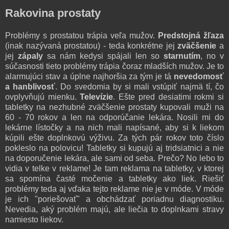
Rakovina prostaty
Problémy s prostatou trápia veľa mužov.
Predstojná žľaza
(inak nazývaná prostatou) - teda konkrétne jej
zväčšenie
a
jej
zápaly
sa nám kedysi spájali len so
starnutím
, no v
súčasnosti tieto problémy trápia čoraz mladších mužov. Je to
alarmujúci stav a úplne najhoršia za tým je tá
nevedomosť
a hanblivosť
. Do svedomia by si mali vstúpiť najmä tí, čo
ovplyvňujú mienku.
Televízie
. Ešte pred desiatimi rokmi si
tabletky na nezhubné zväčšenie prostaty kupovali muži na
60 - 70 rokov a len na odporúčanie lekára. Nosili mi do
lekárne lístočky a na nich mali napísané, aby si k liekom
kúpili ešte doplnkovú výživu. Za tých pár rokov toto číslo
pokleslo na polovicu! Tabletky si kupujú aj tridsiatnici a nie
na doporučenie lekára, ale sami od seba. Prečo? No lebo to
vidia v telke v reklame! Je tam reklama na tabletky, v ktorej
sa spomína časté močenie a tabletky ako liek. Riešiť
problémy teda aj vďaka tejto reklame nie je v móde. V móde
je ich "poriešovať" a obchádzať poriadnu diagnostiku.
Nevedia, aký problém majú, ale liečia to doplnkami stravy
namiesto liekov.