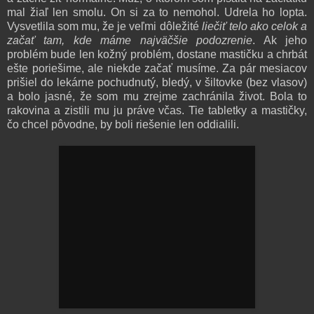
mal žiaľ len smolu. On si za to nemohol. Udrela ho lopta.
Vysvetlila som mu, že je veľmi dôležité
liečiť telo ako celok a
začať tam, kde máme najväčšie podozrenie
. Ak jeho
problém bude len kožný problém, dostane mastičku a chrbát
ešte poriešime, ale niekde začať musíme. Za pár mesiacov
prišiel do lekárne pochudnutý, bledý, v šiltovke (bez vlasov)
a bolo jasné, že som mu zrejme zachránila život. Bola to
rakovina a zistili mu ju práve včas. Tie tabletky a mastičky,
čo chcel pôvodne, by boli riešenie len oddialili.