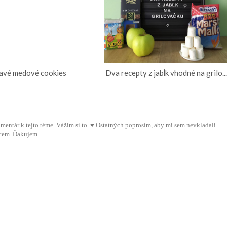
avé medové cookies
Dva recepty z jabĺk vhodné na grilo..
 komentár k tejto téme. Vážim si to. ♥ Ostatných poprosím, aby mi sem nevkladali
cem. Ďakujem.