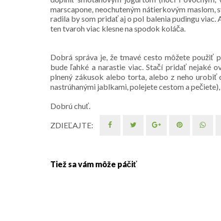
marscapone, neochuteným nátierkovým maslom, sy
radila by som pridať aj o pol balenia pudingu viac. 
ten tvaroh viac klesne na spodok koláča.
Dobrá správa je, že tmavé cesto môžete použiť p
bude ľahké a narastie viac. Stačí pridať nejaké 
plnený zákusok alebo torta, alebo z neho urobiť 
nastrúhanými jablkami, polejete cestom a pečiete), 
Dobrú chuť.
ZDIEĽAJTE:
Tiež sa vám môže páčiť