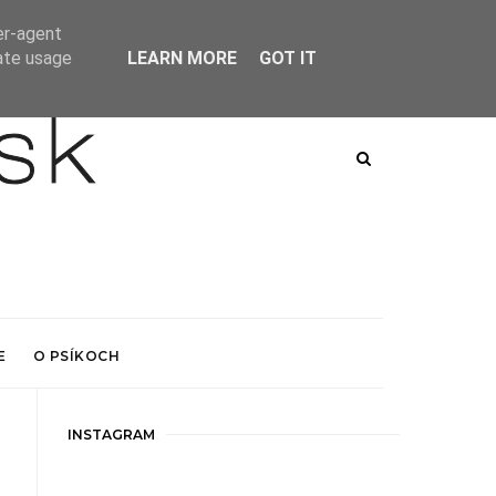
er-agent
rate usage
LEARN MORE
GOT IT
E
O PSÍKOCH
INSTAGRAM