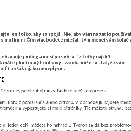
jte len toľko, aby sa spojili. Nie, aby vám napadlo používa
o s muffinmi. Čím viac budete miešať, tým menej vám koláč 
obsahuje puding a musí po vybratí z trúby najskôr
Ak máte plnotučný hrudkový tvaroh, môže sa stať, že vám
huť to však nijako neovplyvní.
:
 2 hrnčeky polohrubej múky. Bude to taký kompromis.
šenú kôru z pomaranča alebo citrónu. V obchode ju nájdete medz
stromček a vypestujete si malé citróniky. Tie môžete strúhať be
 aj jeden celý, môžete ho nahradiť. Tvaroh sa dá bez problémo
šak džem necháte a použijete len ten jogurt), kyslou smotanou