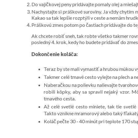
Do vajíčkovej peny pridávajte pomaly olej a miešaj
Nachystajte si práškové suroviny. Ja vždy chytím 
Kakao sa tak lepšie rozptýli v ceste a nemám hrudk
Práškovú zmes potom po častiach pridávajte do tej
Ak chcete robiť sneh, tak robte všetko takmer rovn
posledný 4. krok, kedy ho budete pridávať do zmes
Dokončenie koláča:
Teraz by ste mali vymastiť a hrubou múkou v
Takmer celé tmavé cesto vylejte na plech a n
Naberačkou na polievku nalievajte tvarohové
robili kôpky, aby sa spravil nejaký vzor. M
tmavého cesta.
Až celé svetlé cesto miniete, tak tie svet
Takto vznikne mramorový alebo taký fľakatý v
Koláč pečte 30 - 40 minút pri teplote 170 st