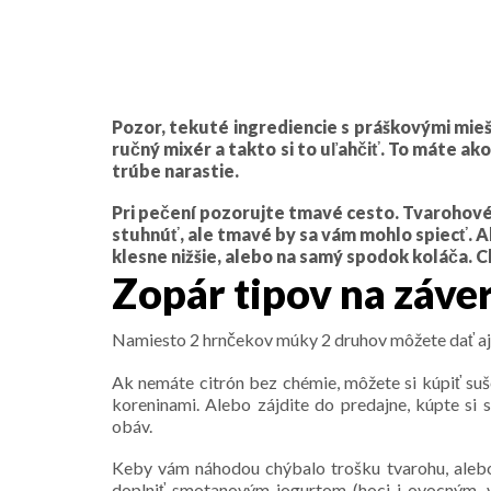
Pozor, tekuté ingrediencie s práškovými mieša
ručný mixér a takto si to uľahčiť. To máte ak
trúbe narastie.
Pri pečení pozorujte tmavé cesto. Tvarohové 
stuhnúť, ale tmavé by sa vám mohlo spiecť. 
klesne nižšie, alebo na samý spodok koláča. C
Zopár tipov na záver
Namiesto 2 hrnčekov múky 2 druhov môžete dať aj
Ak nemáte citrón bez chémie, môžete si kúpiť su
koreninami. Alebo zájdite do predajne, kúpte si 
obáv.
Keby vám náhodou chýbalo trošku tvarohu, alebo
doplniť smotanovým jogurtom (hoci i ovocným, v