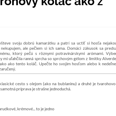
rohový koláč ako z
teve svoju dobrú kamarátku a patrí sa uctiť si hosťa nejako
 nekupujem, ale pečiem si ich sama. Domáci zákusok sa preds
nému, ktorý pečú s rôznymi potravinárskymi arómami. Výbe
ky mi uľahčila ranná sprcha so sprchovým gélom z limitky Alverde
nako ako tento koláč. Upečte ho svojim hosťom alebo k nedeľne
zaručený.
lasické cesto s olejom (ako na bublaninu) a druhé je tvarohovo
a, samotná príprava je strašne jednoduchá.
rudkové, krémové... to je jedno