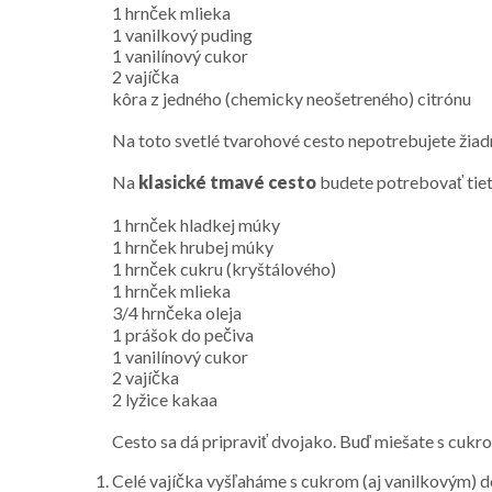
1 hrnček mlieka
1 vanilkový puding
1 vanilínový cukor
2 vajíčka
kôra z jedného (chemicky neošetreného) citrónu
Na toto svetlé tvarohové cesto nepotrebujete žia
Na
klasické tmavé cesto
budete potrebovať tie
1 hrnček hladkej múky
1 hrnček hrubej múky
1 hrnček cukru (kryštálového)
1 hrnček mlieka
3/4 hrnčeka oleja
1 prášok do pečiva
1 vanilínový cukor
2 vajíčka
2 lyžice kakaa
Cesto sa dá pripraviť dvojako. Buď miešate s cukrom
Celé vajíčka vyšľaháme s cukrom (aj vanilkovým) d