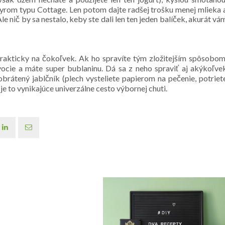
rom typu Cottage. Len potom dajte radšej trošku menej mlieka 
Ale nič by sa nestalo, keby ste dali len ten jeden balíček, akurát vá
rakticky na čokoľvek. Ak ho spravíte tým zložitejším spôsobom
ovocie a máte super bublaninu. Dá sa z neho spraviť aj akýkoľve
obrátený jablčník (plech vysteliete papierom na pečenie, potriet
je to vynikajúce univerzálne cesto výbornej chuti.