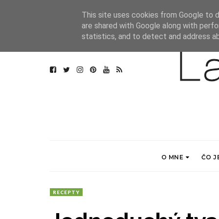
This site uses cookies from Google to de
are shared with Google along with perfo
statistics, and to detect and address a
O MNE
ČO J
RECEPTY