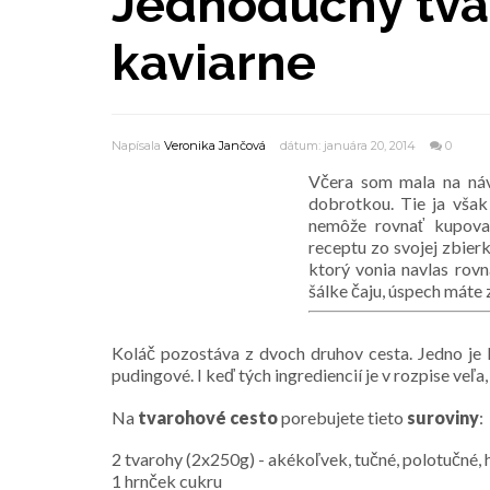
Jednoduchý tva
kaviarne
Napísala
Veronika Jančová
dátum: januára 20, 2014
0
Včera som mala na návš
dobrotkou. Tie ja však
nemôže rovnať kupova
receptu zo svojej zbier
ktorý vonia navlas rov
šálke čaju, úspech máte 
Koláč pozostáva z dvoch druhov cesta. Jedno je k
pudingové. I keď tých ingrediencií je v rozpise veľ
Na
tvarohové cesto
porebujete tieto
suroviny
:
2 tvarohy (2x250g) - akékoľvek, tučné, polotučné, h
1 hrnček cukru