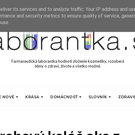
liver its services and to analyze traffic. Your IP address and us
rmance and security metrics to ensure quality of service, gene
buse.
Farmaceutická laborantka hodnotí zloženie kozmetiky, rozoberá
témy o zdraví, živote a všetko možné.
E NOVÉ
KRÁSA
DOMÁCNOSŤ
SLOVNÍK
ZDRAVI