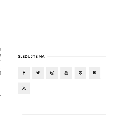
u
a
SLEDUJTE MA
r
,
j
-