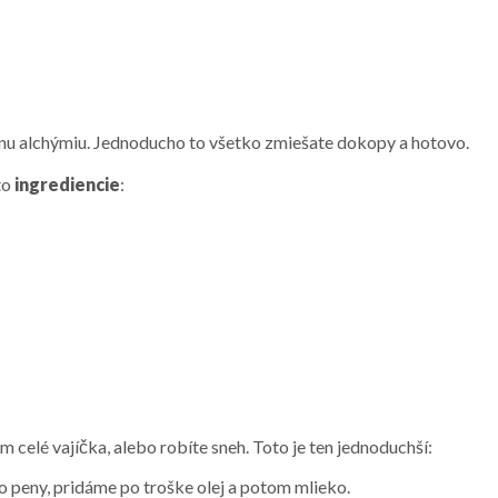
dnu alchýmiu. Jednoducho to všetko zmiešate dokopy a hotovo.
to
ingrediencie
:
 celé vajíčka, alebo robíte sneh. Toto je ten jednoduchší:
o peny, pridáme po troške olej a potom mlieko.