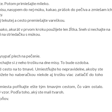
te. Potom primiešajte mlieko.
misu, nasypem do nej múku, kakao, prášok do pečiva a zmiešam ich
y.
 tekutej a cesto premiešajte vareškou.
ako, akurát v prvom kroku použijete len žĺtka. Sneh si nechajte na
i na striedačku s múkou.
ysypať plech na pečenie.
echajte si z neho trošku na dne misy. To bude ozdoba.
 cesto na to tmavé. Umiestňujte ho nepravidelne, akoby ste
ôžete ho naberačkou niekde aj trošku viac zatlačiť do toho
lé miesta pofŕkajte ešte tým tmavým cestom, čo vám ostalo.
zor. Podľa toho, aký ste mali tvaroh.
upňov.