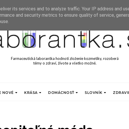
liver its services and to analyze traffic. Your IP address and us
rmance and security metrics to ensure quality of service, gene
buse.
Farmaceutická laborantka hodnotí zloženie kozmetiky, rozoberá
témy o zdraví, živote a všetko možné.
E NOVÉ
KRÁSA
DOMÁCNOSŤ
SLOVNÍK
ZDRAVI