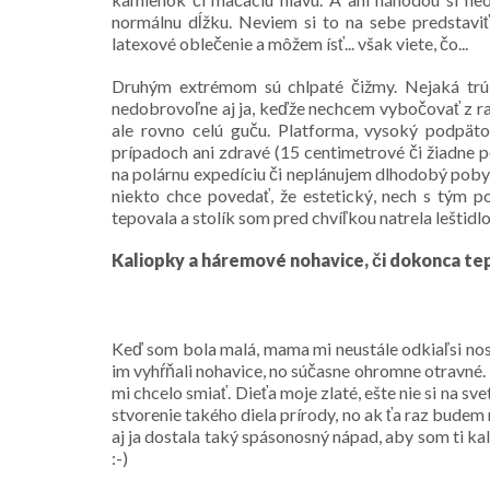
normálnu dĺžku. Neviem si to na sebe predstaviť 
latexové oblečenie a môžem ísť... však viete, čo...
Druhým extrémom sú chlpaté čižmy. Nejaká trúb
nedobrovoľne aj ja, keďže nechcem vybočovať z radu
ale rovno celú guču. Platforma, vysoký podpätok
prípadoch ani zdravé (15 centimetrové či žiadne 
na polárnu expedíciu či neplánujem dlhodobý poby
niekto chce povedať, že estetický, nech s tým 
tepovala a stolík som pred chvíľkou natrela leštidl
Kaliopky a háremové nohavice, či dokonca te
Keď som bola malá, mama mi neustále odkiaľsi nosil
im vyhŕňali nohavice, no súčasne ohromne otravné.
mi chcelo smiať. Dieťa moje zlaté, ešte nie si na sve
stvorenie takého diela prírody, no ak ťa raz budem
aj ja dostala taký spásonosný nápad, aby som ti ka
:-)