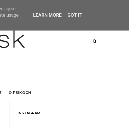
er-agent
rate usage
LEARN MORE
GOT IT
E
O PSÍKOCH
INSTAGRAM