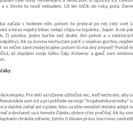
a v živote to nosiť nebudem. Už len bičík do ruky, putá, čiern
a začala s holením nôh, potom to prebral po nej celý svet (
) a teraz nejaký blbec nalepí chlpy na topánky... Super. A nie pár
, či plošina, jedno horšie než druhé. Ani pekné a v niektorýc
podpätky). Ak sa zrovna nechystám páriť s nejakou gorilou, nejde
t vo večne zamrznutej krajine, potom to má aký zmysel? Pokiaľ m
počká, až dopijem svoju šálku čaju. Koberec a gauč som nedávn
om.
pláky
a kaliopky. Pre deti asi úžasne užitočná vec, keď nechcete, aby s
 Nenávidela som ich a pri pohľade na moje "trojuholníkové nohy" s
te a vlastne zatiaľ ani v pláne, lebo sa ešte nenašiel vhodný adept n
 mať a dostaneš sa k tomuto článku, dobre si ho prečítaj. Ak by so
liopkami chránila zdravie, týmto ti dávam právo ma rovno zastreliť