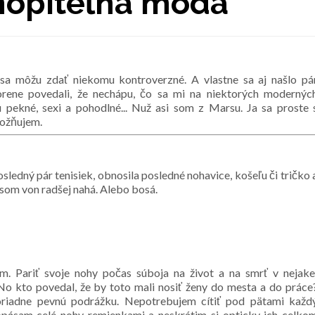
hopiteľná móda
a môžu zdať niekomu kontroverzné. A vlastne sa aj našlo pá
orene povedali, že nechápu, čo sa mi na niektorých modernýc
ú pekné, sexi a pohodlné... Nuž asi som z Marsu. Ja sa proste 
ožňujem.
ledný pár tenisiek, obnosila posledné nohavice, košeľu či tričko 
y som von radšej nahá. Alebo bosá.
m. Pariť svoje nohy počas súboja na život a na smrť v nejake
No kto povedal, že by toto mali nosiť ženy do mesta a do práce
riadne pevnú podrážku. Nepotrebujem cítiť pod pätami každ
opásam celé nohy remienkami a neskrátim si opticky ich celko