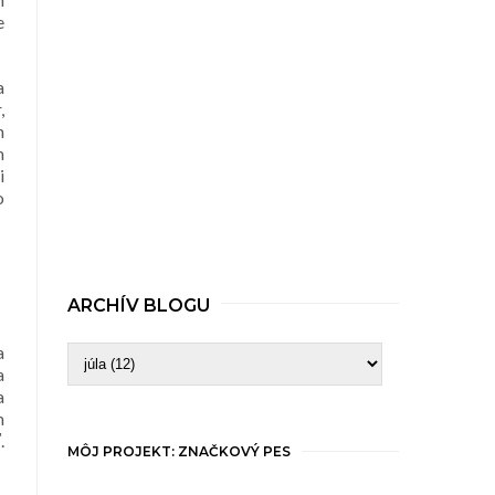
e
a
,
h
m
i
o
ARCHÍV BLOGU
a
a
a
m
.
MÔJ PROJEKT: ZNAČKOVÝ PES