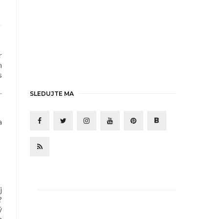
r
h
s
SLEDUJTE MA
a
j
?
ý
m