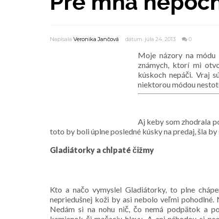
Pre mňa nepoc
Napísala
Veronika Jančová
dátum: júla 24, 2013
0
Moje názory na módu s
známych, ktorí mi otv
kúskoch nepáči. Vraj s
niektorou módou nestot
Aj keby som zhodrala pos
toto by boli úplne posledné kúsky na predaj, šla b
Gladiátorky a chlpaté čižmy
Kto a načo vymyslel Gladiátorky, to plne chápe
nepriedušnej koži by asi nebolo veľmi pohodlné. 
Nedám si na nohu nič, čo nemá podpätok a po
kamienok či mačaciu hlavu. A ani náhodou si ne