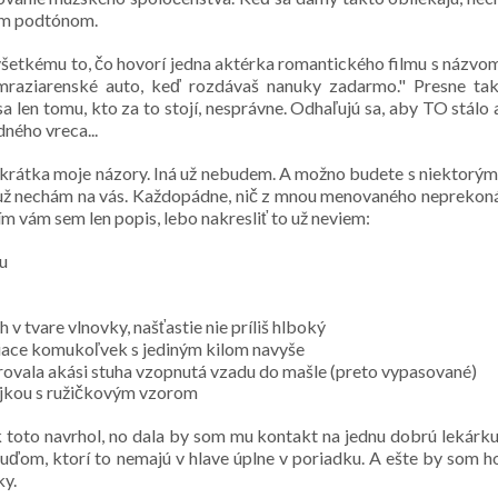
nym podtónom.
šetkému to, čo hovorí jedna aktérka romantického filmu s názvo
 mraziarenské auto, keď rozdávaš nanuky zadarmo." Presne tak
a len tomu, kto za to stojí, nesprávne. Odhaľujú sa, aby TO stálo 
ného vreca...
 skrátka moje názory. Iná už nebudem. A možno budete s niektorým
 To už nechám na vás. Každopádne, nič z mnou menovaného neprekon
ím vám sem len popis, lebo nakresliť to už neviem:
lu
 v tvare vlnovky, našťastie nie príliš hlboký
tiace komukoľvek s jediným kilom navyše
ovala akási stuha vzopnutá vzadu do mašle (preto vypasované)
rajkou s ružičkovým vzorom
k toto navrhol, no dala by som mu kontakt na jednu dobrú lekárku
ľuďom, ktorí to nemajú v hlave úplne v poriadku. A ešte by som h
ky.