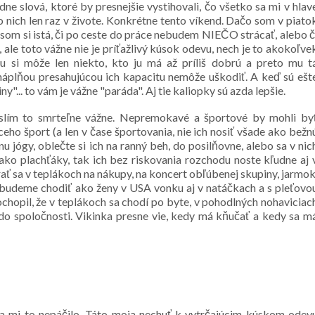
ne slová, ktoré by presnejšie vystihovali, čo všetko sa mi v hlav
o nich len raz v živote. Konkrétne tento víkend. Dačo som v piato
som si istá, či po ceste do práce nebudem NIEČO strácať, alebo č
ale toto vážne nie je príťažlivý kúsok odevu, nech je to akokoľve
 si môže len niekto, kto ju má až príliš dobrú a preto mu t
náplňou presahujúcou ich kapacitu nemôže uškodiť. A keď sú ešt
"... to vám je vážne "paráda". Aj tie kaliopky sú azda lepšie.
slím to smrteľne vážne. Nepremokavé a športové by mohli by
ho šport (a len v čase športovania, nie ich nosiť všade ako bežn
u jógy, oblečte si ich na ranný beh, do posilňovne, alebo sa v nic
é ako plachťáky, tak ich bez riskovania rozchodu noste kľudne aj 
rať sa v teplákoch na nákupy, na koncert obľúbenej skupiny, jarmok
 budeme chodiť ako ženy v USA vonku aj v natáčkach a s pleťovo
ochopil, že v teplákoch sa chodí po byte, v pohodlných nohaviciac
do spoločnosti. Vikinka presne vie, kedy má kňučať a kedy sa m
a mi to nepáčilo. Táto moja nechuť k vytrčajúcim kúskom odev