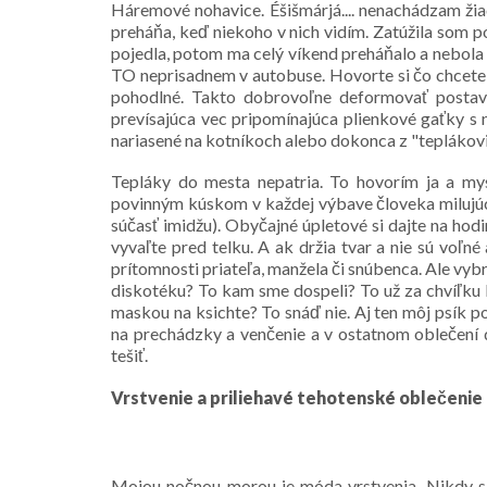
Háremové nohavice. Éšišmárjá.... nenachádzam žiad
preháňa, keď niekoho v nich vidím. Zatúžila som p
pojedla, potom ma celý víkend preháňalo a nebola 
TO neprisadnem v autobuse. Hovorte si čo chcete, 
pohodlné. Takto dobrovoľne deformovať postavu
prevísajúca vec pripomínajúca plienkové gaťky s 
nariasené na kotníkoch alebo dokonca z "teplákoviny
Tepláky do mesta nepatria. To hovorím ja a my
povinným kúskom v každej výbave človeka milujúce
súčasť imidžu). Obyčajné úpletové si dajte na hodin
vyvaľte pred telku. A ak držia tvar a nie sú voľn
prítomnosti priateľa, manžela či snúbenca. Ale vyb
diskotéku? To kam sme dospeli? To už za chvíľku
maskou na ksichte? To snáď nie. Aj ten môj psík p
na prechádzky a venčenie a v ostatnom oblečení 
tešiť.
Vrstvenie a priliehavé tehotenské oblečenie
Mojou nočnou morou je móda vrstvenia. Nikdy s