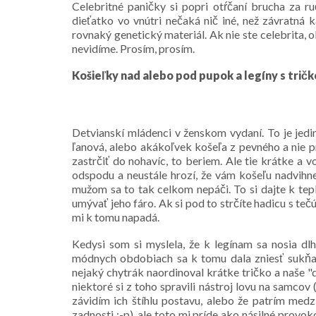
Celebritné paničky si popri otŕčaní brucha za r
dieťatko vo vnútri nečaká nič iné, než závratná 
rovnaký genetický materiál. Ak nie ste celebrita, 
nevidíme. Prosím, prosím.
Košieľky nad alebo pod pupok a legíny s trič
Detvianskí mládenci v ženskom vydaní. To je jedi
ľanová, alebo akákoľvek košeľa z pevného a nie pr
zastrčiť do nohavíc, to beriem. Ale tie krátke a 
odspodu a neustále hrozí, že vám košeľu nadvihne
mužom sa to tak celkom nepáči. To si dajte k te
umývať jeho fáro. Ak si pod to strčíte hadicu s te
mi k tomu napadá.
Kedysi som si myslela, že k legínam sa nosia dlhš
módnych obdobiach sa k tomu dala zniesť sukňa 
nejaký chytrák naordinoval krátke tričko a naše "
niektoré si z toho spravili nástroj lovu na samcov
závidím ich štíhlu postavu, alebo že patrím medz
zadnosti :-p), ale toto mi príde ako násilné prov