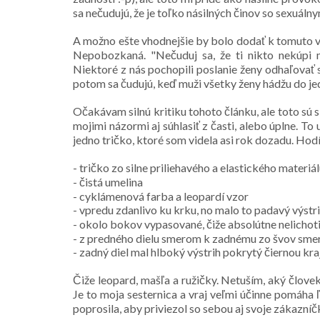
sa nečudujú, že je toľko násilných činov so sexuál
A možno ešte vhodnejšie by bolo dodať k tomuto v
Nepobozkaná
. "Nečuduj sa, že ti nikto nekúpi
Niektoré z nás pochopili poslanie ženy odhaľovať s
potom sa čudujú, keď muži všetky ženy hádžu do jed
Očakávam silnú kritiku tohoto článku, ale toto sú
mojimi názormi aj súhlasiť z časti, alebo úplne.
jedno tričko, ktoré som videla asi rok dozadu. Hod
- tričko zo silne priliehavého a elastického materiá
- čistá umelina
- cyklámenová farba a leopardí vzor
- vpredu zdanlivo ku krku, no malo to padavý výstrih
- okolo bokov vypasované, čiže absolútne nelicho
- z predného dielu smerom k zadnému zo švov smer
- zadný diel mal hlboký výstrih pokrytý čiernou k
Čiže leopard, mašľa a ružičky. Netuším, aký člove
Je to moja sesternica a vraj veľmi účinne pomáha 
poprosila, aby priviezol so sebou aj svoje zákazníč