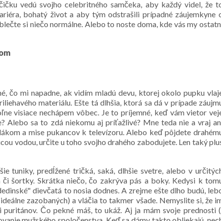
učičku vedú svojho celebritného samčeka, aby každý videl, že t
kariéra, bohatý život a aby tým odstrašili prípadné záujemkyne 
oblečte si niečo normálne. Alebo to noste doma, kde vás my ostatn
kom
né, čo mi napadne, ak vidím mladú devu, ktorej okolo pupku vlaj
iliehavého materiálu. Ešte tá dlhšia, ktorá sa dá v prípade záujm
voľne visiace nechápem vôbec. Je to príjemné, keď vám vietor vej
? Alebo sa to zdá niekomu aj príťažlivé? Mne teda nie a vraj an
plákom a mise pukancov k televízoru. Alebo keď pôjdete drahém
čúcou vodou, určite u toho svojho drahého zabodujete. Len taký plu
ie tuniky, predĺžené tričká, saká, dlhšie svetre, alebo v určitýc
či šortky. Skrátka niečo, čo zakrýva pás a boky. Kedysi k tom
dedinské" dievčatá to nosia dodnes. A zrejme ešte dlho budú, leb
 (ideálne zazobaných) a vláčia to takmer všade. Nemyslite si, že i
i puritánov. Čo pekné máš, to ukáž. Aj ja mám svoje prednosti (
okovanie mužského spoločenstva. Keď sa dámy takto obliekajú, nec