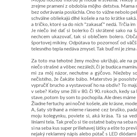
zrejme pramení z obdobia môjho detstva. Mama mi 
bez odvrávania poslúchla. Ono to vážne nebolo pekn
schválne obliekajú dlhé košele a na to krátke sak
a tričko, ktoré sa do nich "zakasať" nedá. Trčia i
Je niečo iné dať si bolerko či skrátené sako na
nechcem ukazovať, tak si oblečiem bolero. Obča
športovej mikiny. Odpútava to pozornosť od väčš
telesného tepla nedáva zmysel. Tak buď mi je zima 
Za toto ma tehotné ženy možno ukrižujú, ale na p
niečo strašné a vôbec nezáleží, či je budúca mam
mi za môj názor, nechutne a gýčovo. Niežeby so
nečistého, že čakáte bábo. Materstvo je posolstvo
vypručiť brucho a vystavovať ho na obdiv? To majú
v sebe? Keby sme žili v 80. či 90. rokoch, kedy 
stave, potom by som to pochopila. Ale dnes máme 
Žiadne fertuchy ani nočné košele, ale krásne, moder
A, šaty strihané a mierne riasené cez bruško, pa
moju kolegynku, poviete si, aká krása. Tá sa ve
líniami tela. Tak prečo si tie ostatné baby na seba
si na seba kus super priliehavej látky a ešte to pre
nejaký reklamný nápis alebo pútač s LED diódami 