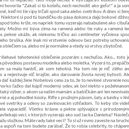
hovorila "Zakaš si tú košeľu, nech nechodíš ako geľo!" a ja so
é, keď mi tie cípy trčali spod saka alebo svetríkov. A dnes si žen
á. Niektoré si pod tú bundičku do pása dokonca dajú bokové džíns
m spod toho kríže, no napriek tomu vyzerajú nababušené ako cibuľa
 šaty. Možno mi býva zima na ramená alebo tie ruky a ramená le
s pekne ukáže, ak niekomu tričko asi centimeter vyčnieva spo
ieho bruška. Ale inak mi vrstvenie odevov bez potreby uchovani
a oblečiem sa, alebo mi je normálne a vtedy sú vrstvy zbytočné.
riliehavé tehotenské oblečenie pozerám s nechuťou. Ako... toto j
ina pôvodnou postavou modelka alebo moletka. Vyzerá to, prepáčt
m sa mala hanbiť, ak som tehotná. Na tom nie je nič zlého an
 a nejestvuje nič krajšie, ako darovanie života novej bytosti. Al
 dať každej žene Nobelovú cenu za to, že to nevinné stvorenie nos
sa horko ťažko dal kúpiť moderný odev, ak bol niekto v požehnano
taký výber, o akom sa našim mamám a babičkám ani len nesnívalo
né a aj pohodlné kúsky. Rifle s pružným pásom, šaty a tuniky v líni
davé svetríky a odevy so zavinovacím vzhľadom. To keby ste videl
dela vyparádiť. Všetko krásne a pekne splývajúce s prirodzeným
 navliekajú veci, v ktorých vyzerajú ako sud Jacka Danielsa? Navleč
viažu stužkou. Máte rady také veci? To si už rovno zaveste na bruch
a aspoň na tom budete zarábať. Že to robia celebrity, to chápem