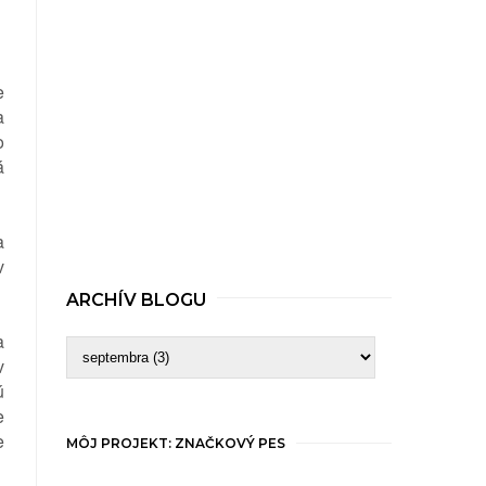
e
a
o
á
a
v
ARCHÍV BLOGU
a
v
ú
e
e
MÔJ PROJEKT: ZNAČKOVÝ PES