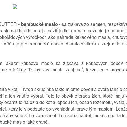
BUTTER -
bambucké maslo
- sa získava zo semien, respektív
 masle sa dá údajne aj smažiť jedlo, no na smaženie je ho podľ
 čokoládových výrobkoch ako náhrada kakaového masla, chuťov
é. Vôňa je pre bambucké maslo charakteristická a zrejme to m
, akurát kakaové maslo sa získava z kakaových bôbov 
me orieškov. To by vás mohlo zaujímať, takže tento proces 
ria v kotli. Tvrdá škrupinka takto mierne povolí a oveľa ľahšie s
ť a ich vnútro vybrať. Toto je obvykle práca žien, ktoré majú 
ky okamžite naložia do kotla, opečú ich, obsah rozomelú, vyšľaj
olej, ktorý je v podstate po vychladnutí práve tým maslom. Lenž
e a aby sme si ho vôbec mohli na seba natrieť, musí sa poriadn
mbucké maslo také drahé.