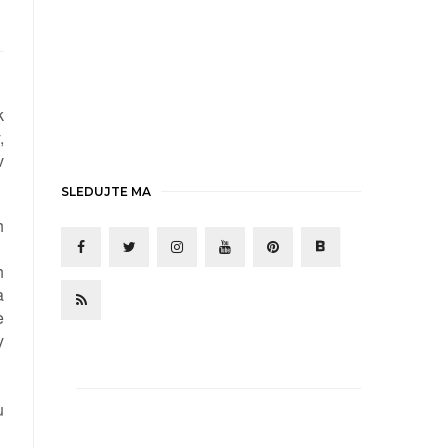
k
,
v
SLEDUJTE MA
h
a
h
a
e
y
u