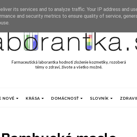
liver its services and to analyze traffic. Your IP address and us
rmance and security metrics to ensure quality of service, gene
buse.
Farmaceutická laborantka hodnotí zloženie kozmetiky, rozoberá
témy o zdraví, živote a všetko možné.
E NOVÉ
KRÁSA
DOMÁCNOSŤ
SLOVNÍK
ZDRAVI