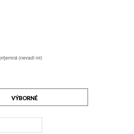
príjemná
(nevadí mi)
VÝBORNÉ