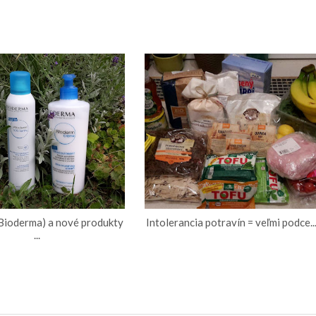
Bioderma) a nové produkty
Intolerancia potravín = veľmi podce..
...