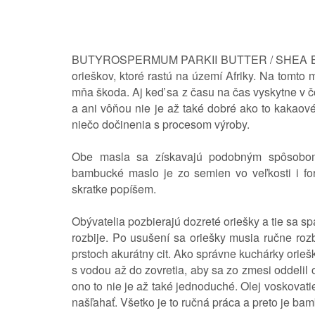
BUTYROSPERMUM PARKII BUTTER / SHEA 
orieškov, ktoré rastú na území Afriky. Na tomto
mňa škoda. Aj keď sa z času na čas vyskytne v
a ani vôňou nie je až také dobré ako to kakaov
niečo dočinenia s procesom výroby.
Obe masla sa získavajú podobným spôsobom
bambucké maslo je zo semien vo veľkosti i for
skratke popíšem.
Obývatelia pozbierajú dozreté oriešky a tie sa spa
rozbije. Po usušení sa oriešky musia ručne rozbi
prstoch akurátny cit. Ako správne kuchárky orieš
s vodou až do zovretia, aby sa zo zmesi oddelil 
ono to nie je až také jednoduché. Olej voskovati
našľahať. Všetko je to ručná práca a preto je ba