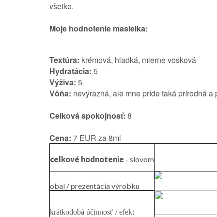
všetko.
Moje hodnotenie masielka:
Textúra:
krémová, hladká,
mierne vosková
Hydratácia:
5
Výživa:
5
Vôňa:
nevýrazná, ale mne príde taká prírodná a 
Celková spokojnosť:
8
Cena:
7 EUR za 8ml
celkové hodnotenie
- slovom
obal / prezentácia výrobku
krátkodobá účinnosť / efekt