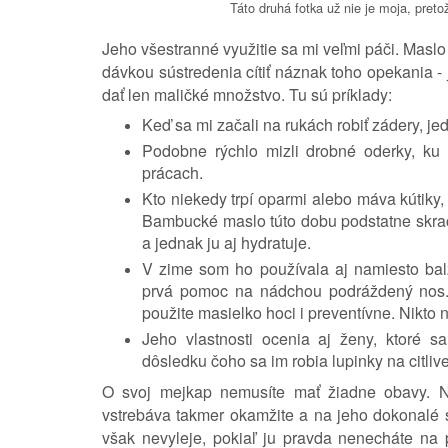
Táto druhá fotka už nie je moja, preto
Jeho všestranné využitie sa mi veľmi páči. Maslo
dávkou sústredenia cítiť náznak toho opekania - 
dať len maličké množstvo. Tu sú príklady:
Keď sa mi začali na rukách robiť zádery, je
Podobne rýchlo mizli drobné oderky, ku 
prácach.
Kto niekedy trpí oparmi alebo máva kútiky,
Bambucké maslo túto dobu podstatne skrac
a jednak ju aj hydratuje.
V zime som ho používala aj namiesto bal
prvá pomoc na nádchou podráždený nos. A
použite masielko hoci i preventívne. Nikt
Jeho vlastnosti ocenia aj ženy, ktoré s
dôsledku čoho sa im robia lupinky na citlive
O svoj mejkap nemusíte mať žiadne obavy. N
vstrebáva takmer okamžite a na jeho dokonalé s
však nevyleje, pokiaľ ju pravda nenecháte na 