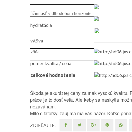
účinnosť v dlhodobom horizonte
hydratácia
výživa
vôňa
pomer kvalita / cena
celkové hodnotenie
Škoda je akurát tej ceny za inak vysokú kvalitu
práce je to dosť veľa. Ale keby sa naskytla možn
nezaváham.
Milé čitateľky, zaujíma ma váš názor. Koľko peňaz
ZDIEĽAJTE: