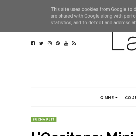
This site uses cookies from Google to de
are shared with Google along with perfo
statistics, and to detect and address a
O MNE
ČO J
SUCHÁ PLEŤ