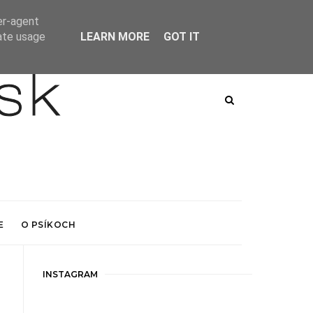
er-agent
rate usage
LEARN MORE
GOT IT
E
O PSÍKOCH
INSTAGRAM