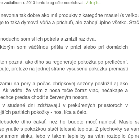
že začiatkom r. 2013 tento blog ešte neexistoval.
Zdroj tu.
 nevonia tak dobre ako iné produkty z kategórie masiel (s veľko
je to taká dymová vôňa a príchuť), ale zahojí úplne všetko. Stač
dnoducho som si ich potrela a zmizli raz dva.
ktorým som väčšinou prišla v práci alebo pri domácich
 ten pozná, ako dlho sa regeneruje pokožka po preliečení.
uje, pretože na jednej strane vysušenú pokožku premastí
zamu na pery a počas chrípkovej sezóny poslúžil aj ako
k vidíte, že vám z nosa tečie čoraz viac, nečakajte a
o nechce predsa chodiť s červeným nosom.
a v studené dni zdržiavajú v prekúrených priestoroch v
jších partiách pokožky - nos, líca a čelo.
ebudete dlho čakať, než ho budete môcť naniesť. Maslo s
plynutie s pokožkou stačí telesná teplota. Z plechovky sa vá
priamom slnku, lebo v takom teple by sa vám roztopilo úpln