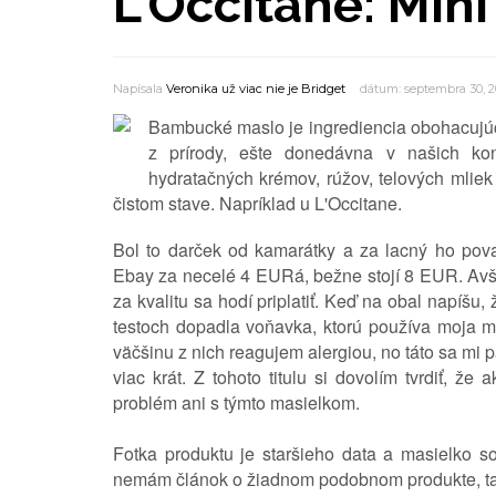
L'Occitane: Mi
Napísala
Veronika už viac nie je Bridget
dátum: septembra 30, 
Bambucké maslo je ingrediencia obohacujú
z prírody, ešte donedávna v našich ko
hydratačných krémov, rúžov, telových mliek
čistom stave. Napríklad u L'Occitane.
Bol to darček od kamarátky a za lacný ho pov
Ebay za necelé 4 EURá, bežne stojí 8 EUR. Avša
za kvalitu sa hodí priplatiť. Keď na obal napíšu,
testoch dopadla voňavka, ktorú používa moja m
väčšinu z nich reagujem alergiou, no táto sa mi 
viac krát. Z tohoto titulu si dovolím tvrdiť, ž
problém ani s týmto masielkom.
Fotka produktu je staršieho data a masielko 
nemám článok o žiadnom podobnom produkte, ta