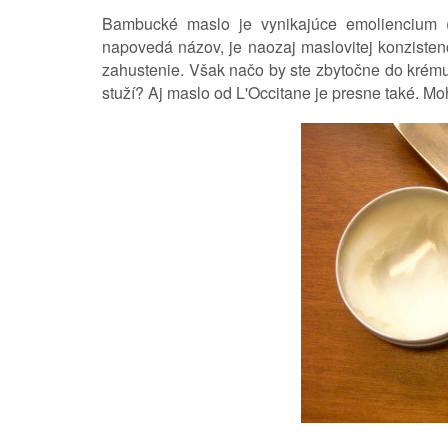
Bambucké maslo je vynikajúce emoliencium (
napovedá názov, je naozaj maslovitej konzistenc
zahustenie. Však načo by ste zbytočne do krém
stuží? Aj maslo od L'Occitane je presne také. Mohli