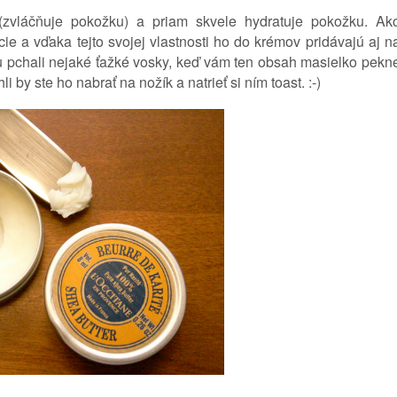
zvláčňuje pokožku) a priam skvele hydratuje pokožku. Ak
ie a vďaka tejto svojej vlastnosti ho do krémov pridávajú aj n
u pchali nejaké ťažké vosky, keď vám ten obsah masielko pekn
 by ste ho nabrať na nožík a natrieť si ním toast. :-)