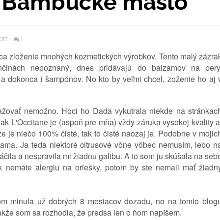
ni Bambucké maslo
2013
1
ca zloženie mnohých kozmetických výrobkov. Tento malý zázra
nčinách nepoznaný, dnes pridávajú do balzamov na pery
 a dokonca i šampónov. No kto by veľmi chcel, zoženie ho aj 
ažovať nemožno. Hoci ho Dada vykutrala niekde na stránkac
k L'Occitane je (aspoň pre mňa) vždy záruka vysokej kvality 
 že je niečo 100% čisté, tak to čisté naozaj je. Podobne v mojic
ama. Ja teda niektoré citrusové vône vôbec nemusím, lebo n
páčila a nespravila mi žiadnu galibu. A to som ju skúšala na seb
e ak nemáte alergiu na oriešky, potom by ste nemali mať žiadn
som minula už dobrých 8 mesiacov dozadu, no na tomto blog
kže som sa rozhodla, že predsa len o ňom napíšem.