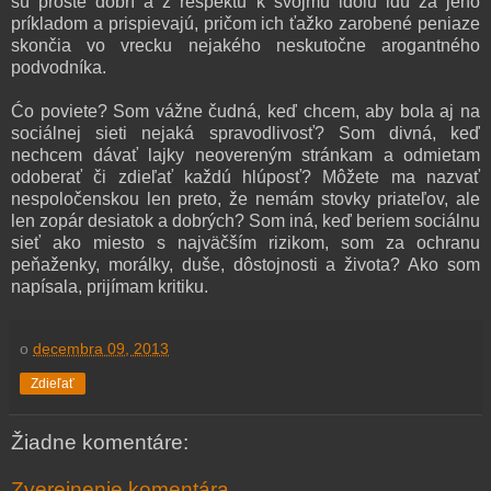
sú proste dobrí a z rešpektu k svojmu idolu idú za jeho
príkladom a prispievajú, pričom ich ťažko zarobené peniaze
skončia vo vrecku nejakého neskutočne arogantného
podvodníka.
Ćo poviete? Som vážne čudná, keď chcem, aby bola aj na
sociálnej sieti nejaká spravodlivosť? Som divná, keď
nechcem dávať lajky neovereným stránkam a odmietam
odoberať či zdieľať každú hlúposť? Môžete ma nazvať
nespoločenskou len preto, že nemám stovky priateľov, ale
len zopár desiatok a dobrých? Som iná, keď beriem sociálnu
sieť ako miesto s najväčším rizikom, som za ochranu
peňaženky, morálky, duše, dôstojnosti a života? Ako som
napísala, prijímam kritiku.
o
decembra 09, 2013
Zdieľať
Žiadne komentáre:
Zverejnenie komentára