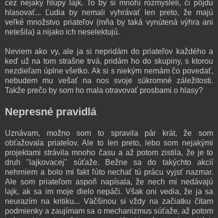
cez nejaký hlúpy lajk. To by si mnohí rozmysleli, či pôjdu
hlasovať... Ľudia by nemali vyhrávať len preto, že majú
veľké množstvo priateľov (mňa by taká vynútená výhra ani
netešila) a nijako ich neselektujú.
Neviem ako vy, ale ja si nepridám do priateľov každého a
keď už na tom strašne trvá, pridám ho do skupiny, s ktorou
nezdieľam úplne všetko. Ak si s niekým nemám čo povedať,
nebudem mu vešať na nos svoje súkromné záležitosti.
Takže prečo by som ho mala otravovať prosbami o hlasy?
Nepresné pravidlá
Uznávam, možno som to spravila pár krát, že som
obťažovala priateĺov. Ale to len preto, lebo som nejakými
projektami strávila mnoho času a až potom zistila, že je to
druh "lajkovacej" súťaže. Bežne sa do takýchto akcií
nehrniem a bolo mi fakt ľúto nechať tú prácu vyjsť nazmar.
Ale som priateľom aspoň napísala, že nech mi nedávajú
lajk, ak sa im moje dielo nepáči. Však oni vedia, že ja sa
neurazím na kritiku... Väčšinou si vždy na začiatku čítam
podmienky a zaujímam sa o mechanizmus súťaže, až potom