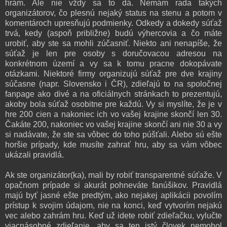
hrám. Ale nie vždy sa to dá. Nemám rada takých
organizátorov, čo plesnú nejaký status na stenu a potom v
komentároch upresňujú podmienky. Odkedy a dokedy súťaž
trvá, kedy (aspoň približne) budú výhercovia a čo máte
urobiť, aby ste sa mohli zúčasniť. Niekto ani nenapíše, že
súťaž je len pre osoby s doručovacou adresou na
konkrétnom území a vy sa k tomu pracne dokopávate
otázkami. Niektoré firmy organizujú súťaž pre dve krajiny
súčasne (napr. Slovensko i ČR), zdieľajú to na spoločnej
fanpage ako divé a na oficiálnych stránkach to prezentujú,
akoby bola súťaž osobitne pre každú. Vy si myslíte, že je v
hre 200 cien a nakoniec ich vo vašej krajine skončí len 30.
Čakáte 200, nakoniec vo vašej krajine skončí ani nie 30 a vy
si nadávate, že ste sa vôbec do toho púšťali. Alebo sú ešte
horšie prípady, kde musíte zahrať hru, aby sa vám vôbec
ukázali pravidlá.
Ak ste organizátor(ka), mali by robiť transparentné súťaže. V
opačnom prípade si akurát pohneváte fanúšikov. Pravidlá
majú byť jasné ešte predtým, ako nejakej aplikácii povolím
prístup k svojim údajom, nie na konci, keď vytvorím nejakú
vec alebo zahrám hru. Keď už idete robiť zdieľačku, vylučte
viacnásobné zdieľanie, aby sa ten istý človek nemohol