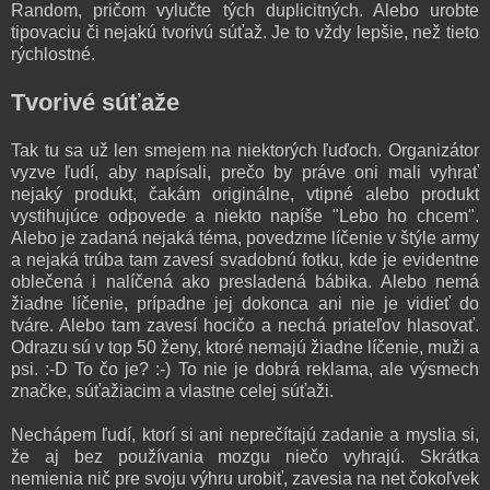
Random, pričom vylučte tých duplicitných. Alebo urobte
tipovaciu či nejakú tvorivú súťaž. Je to vždy lepšie, než tieto
rýchlostné.
Tvorivé súťaže
Tak tu sa už len smejem na niektorých ľuďoch. Organizátor
vyzve ľudí, aby napísali, prečo by práve oni mali vyhrať
nejaký produkt, čakám originálne, vtipné alebo produkt
vystihujúce odpovede a niekto napíše "Lebo ho chcem".
Alebo je zadaná nejaká téma, povedzme líčenie v štýle army
a nejaká trúba tam zavesí svadobnú fotku, kde je evidentne
oblečená i nalíčená ako presladená bábika. Alebo nemá
žiadne líčenie, prípadne jej dokonca ani nie je vidieť do
tváre. Alebo tam zavesí hocičo a nechá priateľov hlasovať.
Odrazu sú v top 50 ženy, ktoré nemajú žiadne líčenie, muži a
psi. :-D To čo je? :-) To nie je dobrá reklama, ale výsmech
značke, súťažiacim a vlastne celej súťaži.
Nechápem ľudí, ktorí si ani neprečítajú zadanie a myslia si,
že aj bez používania mozgu niečo vyhrajú. Skrátka
nemienia nič pre svoju výhru urobiť, zavesia na net čokoľvek