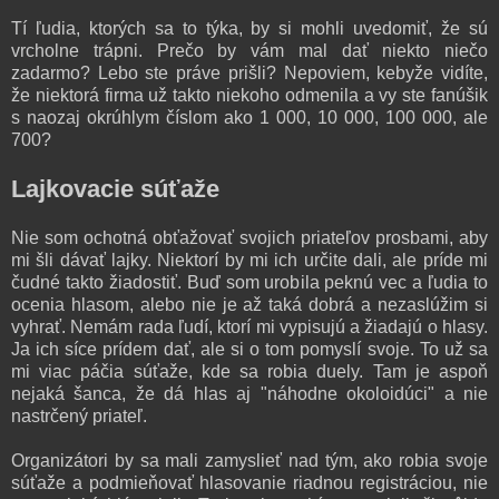
Tí ľudia, ktorých sa to týka, by si mohli uvedomiť, že sú
vrcholne trápni. Prečo by vám mal dať niekto niečo
zadarmo? Lebo ste práve prišli? Nepoviem, kebyže vidíte,
že niektorá firma už takto niekoho odmenila a vy ste fanúšik
s naozaj okrúhlym číslom ako 1 000, 10 000, 100 000, ale
700?
Lajkovacie súťaže
Nie som ochotná obťažovať svojich priateľov prosbami, aby
mi šli dávať lajky. Niektorí by mi ich určite dali, ale príde mi
čudné takto žiadostiť. Buď som urobila peknú vec a ľudia to
ocenia hlasom, alebo nie je až taká dobrá a nezaslúžim si
vyhrať. Nemám rada ľudí, ktorí mi vypisujú a žiadajú o hlasy.
Ja ich síce prídem dať, ale si o tom pomyslí svoje. To už sa
mi viac páčia súťaže, kde sa robia duely. Tam je aspoň
nejaká šanca, že dá hlas aj "náhodne okoloidúci" a nie
nastrčený priateľ.
Organizátori by sa mali zamyslieť nad tým, ako robia svoje
súťaže a podmieňovať hlasovanie riadnou registráciou, nie