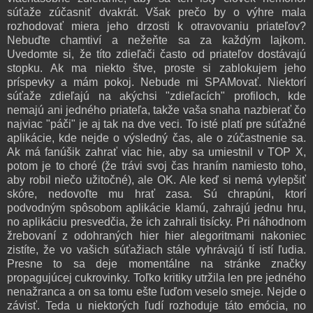
súťaže zúčasniť dvakrát. Však prečo by o výhre mala
rozhodovať miera jeho drzosti k otravovaniu priateľov?
Nebuďte chamtiví a nežeňte sa za každým lajkom.
Uvedomte si, že títo zdieľači často od priateľov dostávajú
stopku. Ak ma niekto štve, proste si zablokujem jeho
príspevky a mám pokoj. Nebude mi SPAMovať. Niektorí
súťaže zdieľajú na akýchsi "zdieľacích" profiloch, kde
nemajú ani jedného priateľa, takže vaša snaha nazbierať čo
najviac "páči" je aj tak na dve veci. To isté platí pre súťažné
aplikácie, kde nejde o výsledný čas, ale o zúčastnenie sa.
Ak má fanúšik zahrať viac hie, aby sa umiestnil v TOP X,
potom je to choré (že trávi svoj čas hraním namiesto toho,
aby robil niečo užitočné), ale OK. Ale keď si nemá vylepšiť
skóre, nedovoľte mu hrať zasa. Sú chrapúni, ktorí
podvodným spôsobom aplikácie klamú, zahrajú jednu hru,
no aplikáciu presvedčia, že ich zahrali tisícky. Pri náhodnom
žrebovaní z odohraných hier hier alegoritmami nakoniec
zistíte, že vo vašich súťažiach stále vyhrávajú tí istí ľudia.
Presne to sa deje momentálne na stránke značky
propagujúcej cukrovinky. Toľko kritiky utržila len pre jedného
nenažranca a on sa tomu ešte ľuďom veselo smeje. Nejde o
závisť. Teda u niektorých ľudí rozhoduje táto emócia, no