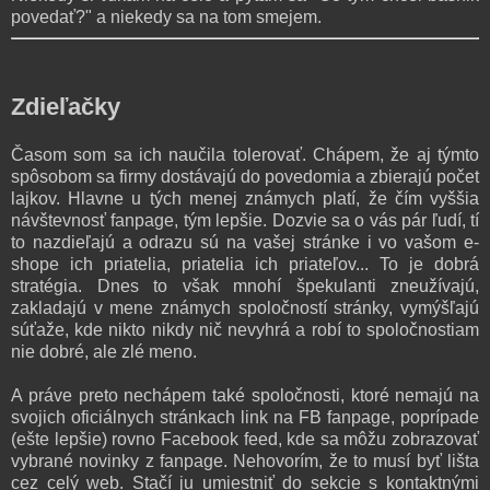
povedať?" a niekedy sa na tom smejem.
Zdieľačky
Časom som sa ich naučila tolerovať. Chápem, že aj týmto
spôsobom sa firmy dostávajú do povedomia a zbierajú počet
lajkov. Hlavne u tých menej známych platí, že čím vyššia
návštevnosť fanpage, tým lepšie. Dozvie sa o vás pár ľudí, tí
to nazdieľajú a odrazu sú na vašej stránke i vo vašom e-
shope ich priatelia, priatelia ich priateľov... To je dobrá
stratégia. Dnes to však mnohí špekulanti zneužívajú,
zakladajú v mene známych spoločností stránky, vymýšľajú
súťaže, kde nikto nikdy nič nevyhrá a robí to spoločnostiam
nie dobré, ale zlé meno.
A práve preto nechápem také spoločnosti, ktoré nemajú na
svojich oficiálnych stránkach link na FB fanpage, poprípade
(ešte lepšie) rovno Facebook feed, kde sa môžu zobrazovať
vybrané novinky z fanpage. Nehovorím, že to musí byť lišta
cez celý web. Stačí ju umiestniť do sekcie s kontaktnými