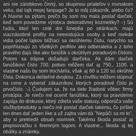
ani nie zárobkovo činný, so skupinou priateľov v rovnakom
veku, dal lajk mojej fanpage? Je to môj zákazník, alebo čo?
A hlavne sa pýtam, prečo by som mu mala poslať darček,
keď som povedzme výrobca dekoratívnej kozmetiky? :-) Sú
ľudia, ktorí len celé dni šmejdia po stránkach, majú
viacnásobné profily na neexistujúce osoby a keď niekde
vidia počet lajkov blížiaci sa okrúhlemu číslu, narýchlo sa
poprihlasujú zo všetkých profilov ako odberatelia a z toho
pravého dajú like ako fanúšik s okrúhlym poradovým číslom.
Potom sa trápne dožadujú darčeka. Ak dám darček
fanúšikovi číslo 700, potom môžem dať aj 750., 1100. a
vlastne našo by som trochárila, však aj 60 a 120 sú okrúhle
čísla. Dokonca deliteľné dvojkou. Za chvíľku môžem stúpnuť
na cene a vyberať zákazníkov, ktorých poradové číslo je
prvočíslo. :-) Čudujem sa, že na tieto žiadosti vôbec firmy
pristúpia. Je niečo iné oceniť fanúšika, ktorý sa pravidelne
zapája do diskusie, ktorý zdieľa vaše statusy, odporúča vaše
služby/produkty a niečo iné poslať darček takému, čo prišiel
len dnes dať jeden like a už zajtra vám dá "Nepáči sa mi to",
aby si pretriedil obsah noviniek. Takému škoda poslať aj
prepisovačku s firemným logom. A vlastne... škoda aj tej
obálky a známky.