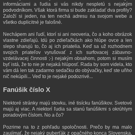
informáciami a ľudia si vás nikdy nespletú s nejakým
podvodníkom. Však ktorá firma si bude zakladať dva profily?
Založí si jeden, na ten nechá adresu na svojom webe a
všetko duplicitné je falošné.
Nechápem ani ľudí, ktorí si ani neoveria, čo a koho obrázok
vlastne zdieľajú. Idú po zdieľačkách ako hlúpe ovce a len
slepo sharujú to, čo aj ich priatelia. Keď sa už rozhodnem
svojich priateľov vyrušovať z ich surfovacej zábavno-
vzdelávacej činnosti ;-) nejakým obsahom, potom si musím
byť istá, že to nie je nejaká hlúposť. Rada by som videla, kto
vám dá len tak zadarmo sedačku do obývačky, keď ste uňho
nič nekúpili... Veď to je nejaké podozrivé...
Fanúšik číslo X
Niektoré stránky majú stovku, iné tisícku fanúšikov. Svetové
majú aj viac. A niektorí ľudia sa stanú fanúšikmi s okrúhlym
poradovým číslom. No a čo?
Pozrime na to z pohľadu spoločnosti. Prečo by ma malo
zaujímať, že nejaký puberťák z opačného konca Slovenska,