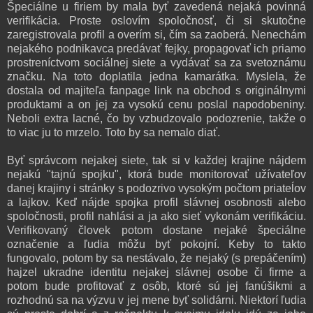
Špeciálne u firiem by mala byť zavedená nejaká povinná
verifikácia. Proste oslovím spoločnosť, či si skutočne
zaregistrovala profil a overím si, čím sa zaoberá. Nenechám
nejakého podnikavca predávať fejky, propagovať ich priamo
prostreníctvom sociálnej siete a vydávať sa za svetoznámu
značku. Na toto doplatila jedna kamarátka. Myslela, že
dostala od majiteľa fanpage link na obchod s originálnymi
produktami a on jej za vysokú cenu poslal napodobeniny.
Neboli extra lacné, čo by vzbudzovalo podozrenie, takže o
to viac ju to mrzelo. Toto by sa nemalo diať.
Byť správcom nejakej siete, tak si v každej krajine nájdem
nejakú "tajnú spojku", ktorá bude monitorovať užívateľov
danej krajiny i stránky s podozrivo vysokým počtom priateĺov
a lajkov. Keď nájde spojka profil slávnej osobnosti alebo
spoločnosti, profil nahlási a ja ako sieť vykonám verifikáciu.
Verifikovaný človek potom dostane nejaké špeciálne
označenie a ľudia môžu byť pokojní. Keby to takto
fungovalo, potom by sa nestávalo, že nejaký (s prepáčením)
hajzel ukradne identitu nejakej slávnej osobe či firme a
potom bude profitovať z osôb, ktoré sú jej fanúšikmi a
rozhodnú sa na výzvu v jej mene byť solidárni. Niektorí ľudia