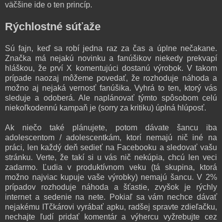
väčšine ide o ten princíp.
Rýchlostné súťaže
Sú fajn, keď sa robí jedna raz za čas a úplne nečakane.
Značka má nejakú novinku a fanúšikov niekedy prekvapí
hláškou, že prví X komentujúci dostanú výrobok. V takom
prípade naozaj môžeme povedať, že rozhoduje náhoda a
možno aj nejaká vernosť fanúšika. Vyhrá to ten, ktorý vás
sleduje a odoberá. Ale naplánovať týmto spôsobom celú
niekoľkodennú kampaň je (sorry za kritiku) úplná hlúposť.
Ak niečo také plánujete, potom dávate šancu iba
adolescentom / adolescentkám, ktorí nemajú nič iné na
práci, len každý deň sedieť na Facebooku a sledovať vašu
stránku. Verte, že takí si u vás nič nekúpia, chcú len veci
zadarmo. Ľudia v produktívnom veku (tá skupina, ktorá
možno najviac kupuje vaše výrobky) nemajú šancu. V 2%
prípadov rozhoduje náhoda a šťastie, zvyšok je rýchly
internet a sedenie na nete. Pokiaľ sa vám nechce dávať
nejakému ITčkárovi vyrábať apku, radšej spravte zdieľačku,
nechajte ľudí pridať komentár a výhercu vyžrebujte cez