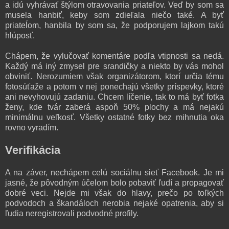
a idú vyhrávať štýlom otravovania priateľov. Veď by som sa
musela hanbiť, keby som zdieľala niečo také. A byť
priateĺom, hanbila by som sa, že podporujem lajkom takú
hlúposť.
Chápem, že vylučovať komentáre podľa vtipnosti sa nedá.
Každý má iný zmysel pre srandičky a niekto by vás mohol
obviniť. Nerozumiem však organizátorom, ktorí určia tému
fotosúťaže a potom v nej ponechajú všetky príspevky, ktoré
ani nevyhovujú zadaniu. Chcem líčenie, tak to má byť fotka
ženy, kde tvár zaberá aspoň 50% plochy a má nejakú
minimálnu veľkosť. Všetky ostatné fotky bez mihnutia oka
rovno vyradím.
Verifikácia
A na záver, nechápem celú sociálnu sieť Facebook. Je mi
jasné, že pôvodným účelom bolo pobaviť ľudí a propagovať
dobré veci. Nejde mi však do hlavy, prečo po toľkých
podvodoch a škandáloch nerobia nejaké opatrenia, aby si
ľudia neregistrovali podvodné profily.