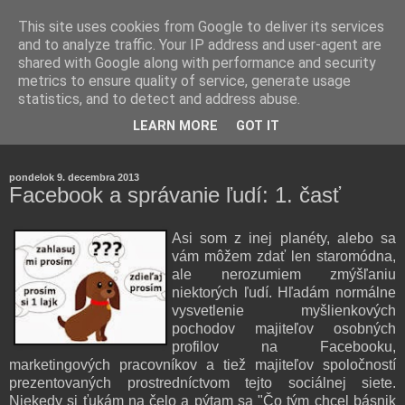
This site uses cookies from Google to deliver its services
and to analyze traffic. Your IP address and user-agent are
shared with Google along with performance and security
metrics to ensure quality of service, generate usage
statistics, and to detect and address abuse.
Farmaceutická laborantka hodnotí zloženie kozmetiky,
LEARN MORE
GOT IT
rozoberá témy o zdraví, živote a všetko možné.
pondelok 9. decembra 2013
Facebook a správanie ľudí: 1. časť
Asi som z inej planéty, alebo sa
vám môžem zdať len staromódna,
ale nerozumiem zmýšľaniu
niektorých ľudí. Hľadám normálne
vysvetlenie myšlienkových
pochodov majiteľov osobných
profilov na Facebooku,
marketingových pracovníkov a tiež majiteľov spoločností
prezentovaných prostredníctvom tejto sociálnej siete.
Niekedy si ťukám na čelo a pýtam sa "Čo tým chcel básnik