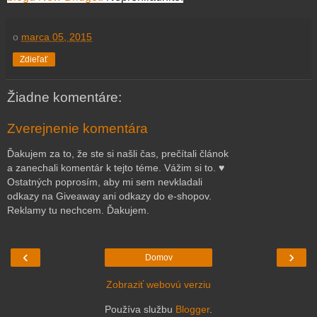
o
marca 05, 2015
Zdieľať
Žiadne komentáre:
Zverejnenie komentára
Ďakujem za to, že ste si našli čas, prečítali článok
a zanechali komentár k tejto téme. Vážim si to. ♥
Ostatných poprosím, aby mi sem nevkladali
odkazy na Giveaway ani odkazy do e-shopov.
Reklamy tu nechcem. Ďakujem.
‹
›
Domov
Zobraziť webovú verziu
Používa službu
Blogger
.