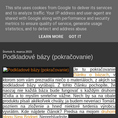
This site uses cookies from Google to deliver its services
and to analyze traffic. Your IP address and user-agent are
shared with Google along with performance and security
metrics to ensure quality of service, generate usage
statistics, and to detect and address abuse.
Farmaceutická laborantka hodnotí zloženie kozmetiky,
LEARN MORE
GOT IT
rozoberá témy o zdraví, živote a všetko možné.
štvrtok 5. marca 2015
Podkladové bázy (pokračovanie)
Je tu pokračovanie
článku o bázach
, v
ktorom som vám prezradila niečo o materiáloch, z akých sa
podkladové bázy vyrábajú. Z tohto článku pochopíte, že
naozaj nie každá báza bude fungovať s každým druhom
líčidla a to myslím smrteľne vážne. Nech by sa na obale
produktu písali akékoľvek chvály, ja budem neveriaci Tomáš,
pozriem na zloženie a hneď niektoré tvrdenia výrobcu
vyvrátim. Kde nájdete článok? Predsa na mojom
druhom
blogu New Bridget.
Neprehliadnite.